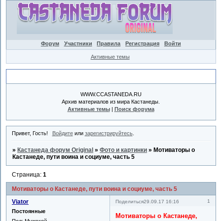
Форум
Участники
Правила
Регистрация
Войти
Активные темы
Объявление
WWW.CCASTANEDA.RU
Архив материалов из мира Кастанеды.
Активные темы
|
Поиск форума
Привет, Гость!
Войдите
или
зарегистрируйтесь
.
»
Кастанеда форум Original
»
Фото и картинки
»
Мотиваторы о
Кастанеде, пути воина и социуме, часть 5
Страница:
1
Мотиваторы о Кастанеде, пути воина и социуме, часть 5
Viator
1
Поделиться
29.09.17 16:16
Постоянные
Мотиваторы о Кастанеде,
Пол:
Мужской