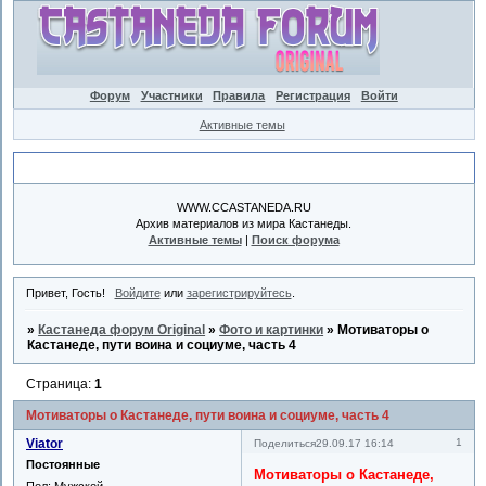
Форум
Участники
Правила
Регистрация
Войти
Активные темы
Объявление
WWW.CCASTANEDA.RU
Архив материалов из мира Кастанеды.
Активные темы
|
Поиск форума
Привет, Гость!
Войдите
или
зарегистрируйтесь
.
»
Кастанеда форум Original
»
Фото и картинки
»
Мотиваторы о
Кастанеде, пути воина и социуме, часть 4
Страница:
1
Мотиваторы о Кастанеде, пути воина и социуме, часть 4
Viator
1
Поделиться
29.09.17 16:14
Постоянные
Мотиваторы о Кастанеде,
Пол:
Мужской