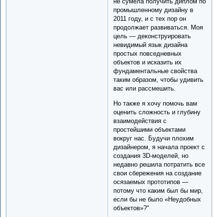
не сумела получить диплом по
промышленному дизайну в
2011 году, и с тех пор он
продолжает развиваться. Моя
цель — деконструировать
невидимый язык дизайна
простых повседневных
объектов и исказить их
фундаментальные свойства
таким образом, чтобы удивить
вас или рассмешить.
Но также я хочу помочь вам
оценить сложность и глубину
взаимодействия с
простейшими объектами
вокруг нас. Будучи плохим
дизайнером, я начала проект с
создания 3D-моделей, но
недавно решила потратить все
свои сбережения на создание
осязаемых прототипов —
потому что каким был бы мир,
если бы не было «Неудобных
объектов»?​"