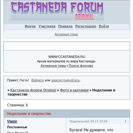
Форум
Участники
Правила
Регистрация
Войти
Активные темы
Объявление
WWW.CCASTANEDA.RU
Архив материалов из мира Кастанеды.
Активные темы
|
Поиск форума
Привет, Гость!
Войдите
или
зарегистрируйтесь
.
»
Кастанеда форум Original
»
Фото и картинки
»
Неделание в
творчестве
Страница:
1
Неделание в творчестве
Viator
1
Поделиться
11.09.17 22:04
Постоянные
Бугага! Не думаете, что
Пол:
Мужской