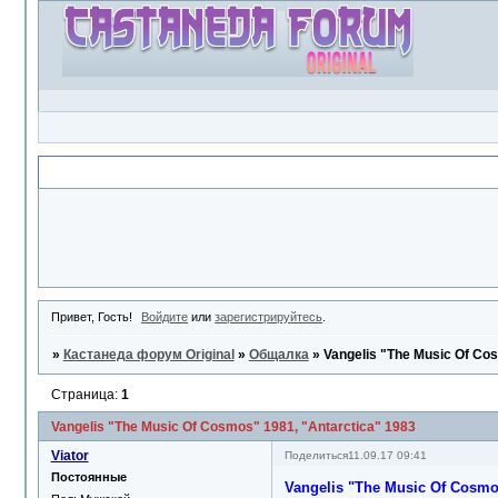
Объявление
Привет, Гость!
Войдите
или
зарегистрируйтесь
.
»
Кастанеда форум Original
»
Общалка
»
Vangelis "The Music Of Co
Страница:
1
Vangelis "The Music Of Cosmos" 1981, "Antarctica" 1983
Viator
Поделиться
11.09.17 09:41
Постоянные
Vangelis "The Music Of Cosmo