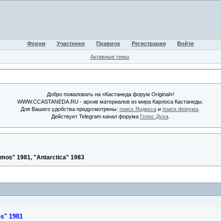
Форум
Участники
Правила
Регистрация
Войти
Активные темы
Добро пожаловать на «Кастанеда форум Original»!
WWW.CCASTANEDA.RU - архив материалов из мира Карлоса Кастанеды.
Для Вашего удобства предусмотрены:
поиск Яндекса
и
поиск форума
.
Действует Telegram канал форума
Голос Духа
.
smos" 1981, "Antarctica" 1983
s" 1981