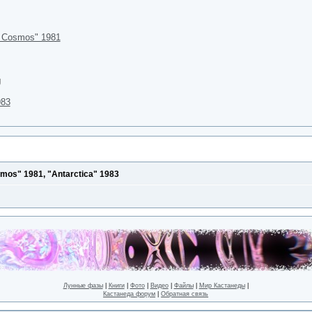
f Cosmos" 1981
983
smos" 1981, "Antarctica" 1983
Лунные фазы
|
Книги
|
Фото
|
Видео
|
Файлы
|
Мир Кастанеды
|
Кастанеда форум
|
Обратная связь