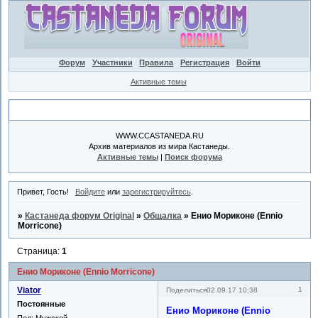
Форум
Участники
Правила
Регистрация
Войти
Активные темы
Объявление
WWW.CCASTANEDA.RU
Архив материалов из мира Кастанеды.
Активные темы
|
Поиск форума
Привет, Гость!
Войдите
или
зарегистрируйтесь
.
»
Кастанеда форум Original
»
Общалка
»
Енио Мориконе (Ennio
Morricone)
Страница:
1
Енио Мориконе (Ennio Morricone)
Viator
1
Поделиться
02.09.17 10:38
Постоянные
Енио Мориконе (Ennio
Пол:
Мужской