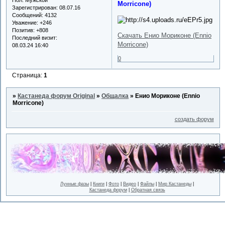
Morricone)
Зарегистрирован
: 08.07.16
Сообщений:
4132
Уважение:
+246
Позитив:
+808
Скачать Енио Мориконе (Ennio
Последний визит:
Morricone)
08.03.24 16:40
0
Страница:
1
»
Кастанеда форум Original
»
Общалка
»
Енио Мориконе (Ennio
Morricone)
создать форум
Лунные фазы
|
Книги
|
Фото
|
Видео
|
Файлы
|
Мир Кастанеды
|
Кастанеда форум
|
Обратная связь