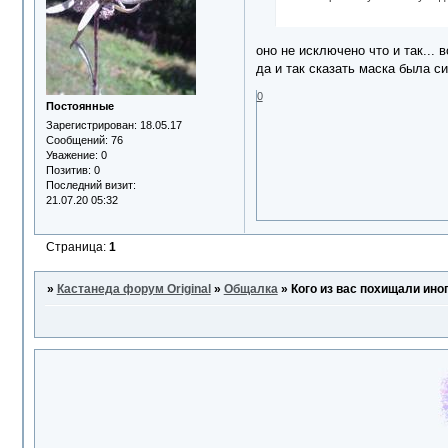
оно не исключено что и так... 
да и так сказать маска была с
0
Постоянные
Зарегистрирован
: 18.05.17
Сообщений:
76
Уважение:
0
Позитив:
0
Последний визит:
21.07.20 05:32
Страница:
1
»
Кастанеда форум Original
»
Общалка
»
Кого из вас похищали ин