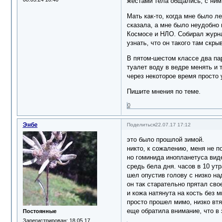
жестами тела общались, с ними
Мать как-то, когда мне было л
сказала, а мне было неудобно 
Космосе и НЛО. Собирал журнал
узнать, что он такого там скр
В пятом-шестом классе два пар
туалет воду в ведре менять и 
через некоторое время просто 
Пишите мнения по теме.
0
Энбе
Поделиться
22.07.17 17:12
это было прошлой зимой.
никто, к сожалению, меня не п
но гоминида инопланетуса видел
средь бела дня. часов в 10 ут
шел опустив голову с низко на
он так старательно прятал сво
и кожа натянута на кость без м
просто прошел мимо, низко втя
еще обратила внимание, что в 
Постоянные
Зарегистрирован
: 18.05.17