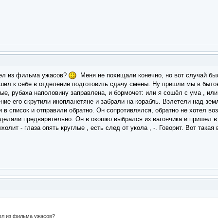
дел из фильма ужасов?
Меня не похищали конечно, но вот случай был
шел к себе в отделение подготовить сдачу смены. Ну пришли мы в бытов
е, рубаха наполовину заправлена, и бормочет: или я сошёл с ума , или 
ние его скрутили инопланетяне и забрали на корабль. Взлетели над зем
 в список и отправили обратно. Он сопротивлялся, обратно не хотел во
делали предварительно. Он в окошко выбрался из вагончика и пришел в 
олит - глаза опять круглые , есть след от укола , -. Говорит. Вот такая 
ел из фильма ужасов?