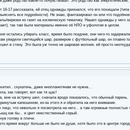
 даже родство какое-то почувствовал. Это родство как энергетические,
ет 16-17 рассказала, ей отец однажды признался, что его похищали (тип
выяснять все подробности). Не знаю, фантазировал он или что подобное
ы/верезки из газет на космическую тематику. Нашел однажды у него за
ывает), так там были материалы именно об НЛО и уфологии в целом.
ня остались убирать класс, время было позднее, они чего-то задержали
там увидели светящийся шар, размером с футбольный шар, он плавно пар
ушел в стену. Это была уж точно не шаровая молния, ей просто неоткуда
охитил...скукатень, даже инопланетянам не нужна...
а, как говорят, вот как тя щас!
ра, мне на встречу шел, сначала вроде показалось, что обычный парень.
двинутым капюшоном, из-за этого я и обратила на него внимание.
е лицо, что невольно я посмотрела на него... а там огромные полностью 
ышц как бы... и цвет неестественный серый.
нув голову в плечи.
это время вокруг больше не было ни души, хотя было это в центре город