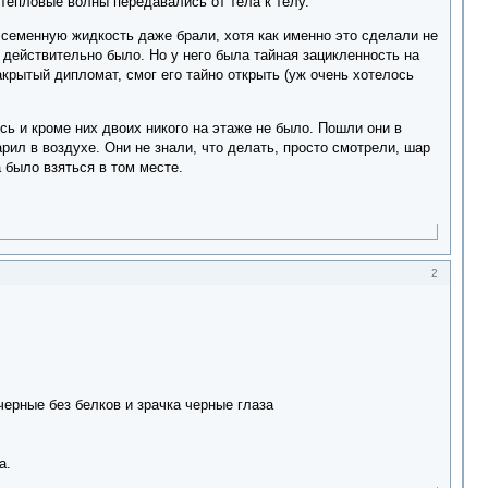
 тепловые волны передавались от тела к телу.
а семенную жидкость даже брали, хотя как именно это сделали не
 действительно было. Но у него была тайная зацикленность на
крытый дипломат, смог его тайно открыть (уж очень хотелось
сь и кроме них двоих никого на этаже не было. Пошли они в
ил в воздухе. Они не знали, что делать, просто смотрели, шар
 было взяться в том месте.
2
черные без белков и зрачка черные глаза
а.