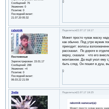
0
Сообщений:
76
Уважение:
0
Позитив:
0
Последний визит:
21.07.20 05:32
rabotnik
Поделиться
22.07.17 18:17
Может просто чувак маску на
как обычно. Под утро мужик по
приходит: волосы взлохмаченны
рассказал. По дороге в отделе
верху, сказали что его внесли
Постоянные
монтажном. Да ещё укол ему с
Зарегистрирован
: 15.01.17
быть след. Он пошел в душ, вых
Сообщений:
288
Уважение:
+4
0
Позитив:
0
Последний визит:
06.03.22 21:59
Энбе
Поделиться
22.07.17 19:25
rabotnik написал(а):
Может просто чувак маску над