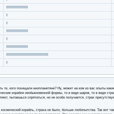
ть те, кого похищали инопланетяне? Ну, может на ком из вас опыты каки
ческие корабли необыкновенной формы, то в виде шаров, то в виде стра
еляют, пытаешься спрятаться, но не особо получается, страх присутствуе
космический корабль, страха не было, больше любопытства. Так вот там