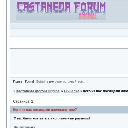
Объявление
Привет, Гость!
Войдите
или
зарегистрируйтесь
.
»
Кастанеда форум Original
»
Общалка
»
Кого из вас похищали ин
Страница:
1
Кого из вас похищали инопланетяне?
У вас были контакты с инопланетным разумом?
Да, постоянно