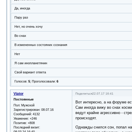
Да, иногда
Пару раз
Нет, но очень хочу
Во снах
В измененных состояних сознания
Нет
Я сам инопланетянин
Свой вариант ответа
Голосов:
5
;
Проголосовали:
6
Viator
Поделиться
22.07.17 16:41
Постоянные
Вот интересно, а на форуме ес
Пол:
Мужской
Сам иногда вижу во снах косми
Зарегистрирован
: 08.07.16
ведут крайне агрессивно - стр
Сообщений:
4132
происходят.
Уважение:
+246
Позитив:
+808
Однажды снился сон, попал на 
Последний визит:
08.03.24 16:40