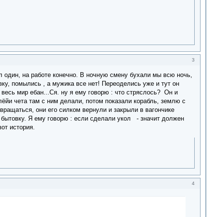
3
 один, на работе конечно. В ночную смену бухали мы всю ночь,
ку, помылись , а мужика все нет! Переоделись уже и тут он
весь мир ебан...Ся. ну я ему говорю : что стряслось? Он и
лёйи чета там с ним делали, потом показали корабль, землю с
звращаться, они его силком вернули и закрыли в вагончике
бытовку. Я ему говорю : если сделали укол - значит должен
вот история.
4