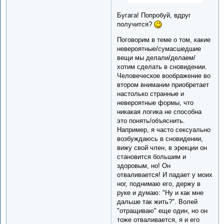
Бугага! Попробуй, вдруг
получится?
Поговорим в теме о том, какие
невероятные/сумасшедшие
вещи мы делали/делаем/
хотим сделать в сновидении.
Человеческое воображение во
втором внимании приобретает
настолько странные и
невероятные формы, что
никакая логика не способна
это понять/объяснить.
Например, я часто сексуально
возбуждаюсь в сновидении,
вижу свой член, в эрекции он
становится большим и
здоровым, но! Он
отваливается! И падает у моих
ног, поднимаю его, держу в
руке и думаю: "Ну и как мне
дальше так жить?". Волей
"отращиваю" еще один, но он
тоже отваливается, я и его