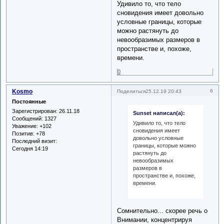
Удивило то, что тело
сновидения имеет довольно
условные границы, которые
можно растянуть до
невообразимых размеров в
пространстве и, похоже,
времени.
0
Kosmo
6
Поделиться
25.12.19 20:43
Постоянные
Зарегистрирован
: 26.11.18
Sunset написал(а):
Сообщений:
1327
Удивило то, что тело
Уважение:
+102
сновидения имеет
Позитив:
+78
довольно условные
Последний визит:
границы, которые можно
Сегодня 14:19
растянуть до
невообразимых
размеров в
пространстве и, похоже,
времени.
Сомнительно... скорее речь о
Внимании, концентрируя