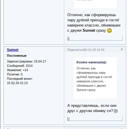
Отлично, как сформируешь
пару дублей приходи в гости!
наверное классно, обнимашки
с двумя
Sunset
сразу
0
Sunset
9
Поделиться
30.12.19 14:32
Постоянные
Зарегистрирован
: 15.04.17
Kosmo написал(а):
Сообщений:
1514
Отлично, как
Уважение:
+14
сформируешь пару
Позитив:
0
дублей приходи в гости!
Последний визит:
наверное классно,
15.02.20 21:13
обнимашки с двумя
Sunset сразу
А представляешь, если они
друг с другом обниму ся?-)))
0