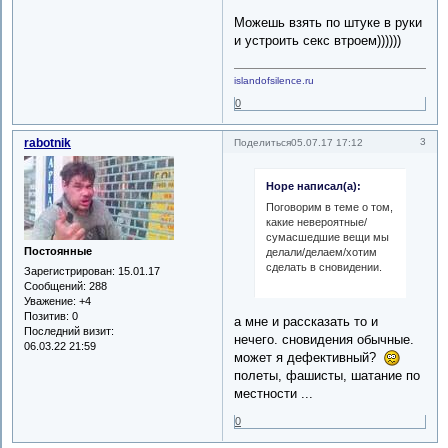
Можешь взять по штуке в руки
и устроить секс втроем))))))
islandofsilence.ru
0
rabotnik
3
Поделиться
05.07.17 17:12
Hope написал(а):
Поговорим в теме о том,
какие невероятные/
сумасшедшие вещи мы
Постоянные
делали/делаем/хотим
сделать в сновидении.
Зарегистрирован
: 15.01.17
Сообщений:
288
Уважение:
+4
Позитив:
0
а мне и рассказать то и
Последний визит:
нечего. сновидения обычные.
06.03.22 21:59
может я дефективный?
полеты, фашисты, шатание по
местности ...
0