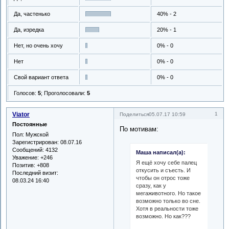
Да, частенько
40% - 2
Да, изредка
20% - 1
Нет, но очень хочу
0% - 0
Нет
0% - 0
Свой вариант ответа
0% - 0
Голосов:
5
;
Проголосовали:
5
Viator
1
Поделиться
05.07.17 10:59
Постоянные
По мотивам:
Пол:
Мужской
Зарегистрирован
: 08.07.16
Сообщений:
4132
Маша написал(а):
Уважение:
+246
Я ещё хочу себе палец
Позитив:
+808
откусить и съесть. И
Последний визит:
чтобы он отрос тоже
08.03.24 16:40
сразу, как у
мегаживотного. Но такое
возможно только во сне.
Хотя в реальности тоже
возможно. Но как???