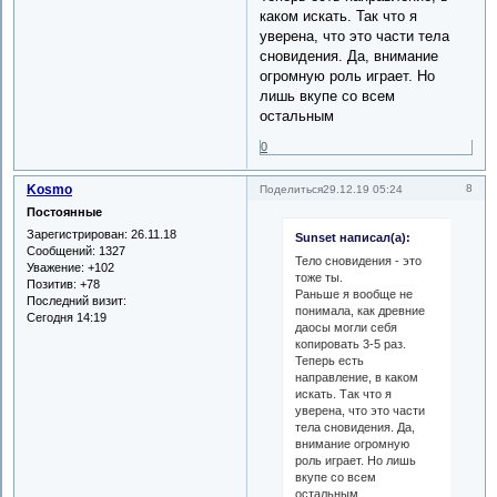
каком искать. Так что я
уверена, что это части тела
сновидения. Да, внимание
огромную роль играет. Но
лишь вкупе со всем
остальным
0
Kosmo
8
Поделиться
29.12.19 05:24
Постоянные
Зарегистрирован
: 26.11.18
Sunset написал(а):
Сообщений:
1327
Тело сновидения - это
Уважение:
+102
тоже ты.
Позитив:
+78
Раньше я вообще не
Последний визит:
понимала, как древние
Сегодня 14:19
даосы могли себя
копировать 3-5 раз.
Теперь есть
направление, в каком
искать. Так что я
уверена, что это части
тела сновидения. Да,
внимание огромную
роль играет. Но лишь
вкупе со всем
остальным