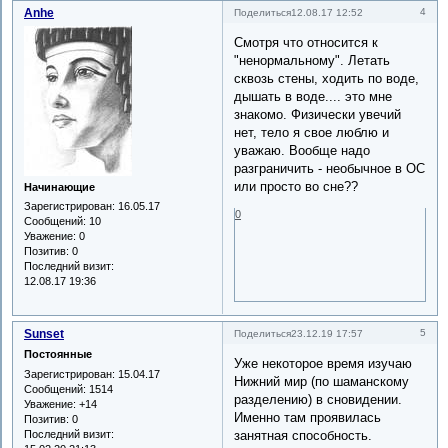
Anhe
4
Поделиться
12.08.17 12:52
Смотря что относится к
"ненормальному". Летать
сквозь стены, ходить по воде,
дышать в воде.... это мне
знакомо. Физически увечий
нет, тело я свое люблю и
уважаю. Вообще надо
разграничить - необычное в ОС
или просто во сне??
Начинающие
Зарегистрирован
: 16.05.17
0
Сообщений:
10
Уважение:
0
Позитив:
0
Последний визит:
12.08.17 19:36
Sunset
5
Поделиться
23.12.19 17:57
Постоянные
Уже некоторое время изучаю
Зарегистрирован
: 15.04.17
Нижний мир (по шаманскому
Сообщений:
1514
разделению) в сновидении.
Уважение:
+14
Именно там проявилась
Позитив:
0
Последний визит:
занятная способность.