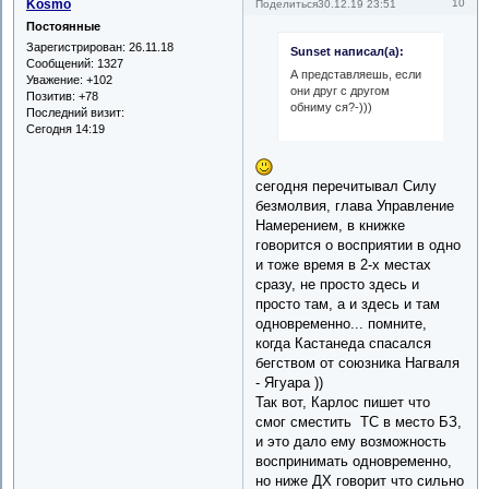
Kosmo
10
Поделиться
30.12.19 23:51
Постоянные
Зарегистрирован
: 26.11.18
Sunset написал(а):
Сообщений:
1327
А представляешь, если
Уважение:
+102
они друг с другом
Позитив:
+78
обниму ся?-)))
Последний визит:
Сегодня 14:19
сегодня перечитывал Силу
безмолвия, глава Управление
Намерением, в книжке
говорится о восприятии в одно
и тоже время в 2-х местах
сразу, не просто здесь и
просто там, а и здесь и там
одновременно... помните,
когда Кастанеда спасался
бегством от союзника Нагваля
- Ягуара ))
Так вот, Карлос пишет что
смог сместить ТС в место БЗ,
и это дало ему возможность
воспринимать одновременно,
но ниже ДХ говорит что сильно