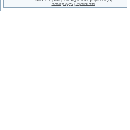
Лунные фазы
|
Книги
|
Фото
|
Видео
|
Файлы
|
Мир Кастанеды
|
Кастанеда форум
|
Обратная связь