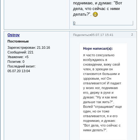
поднимаю, и думаю: "Вот
дела, что сейчас с ними
делать?".
0
Ostrov
2
Поделиться
05.07.17 15:41
Постоянные
Зарегистрирован
: 21.10.16
Hope написал(а):
Сообщений:
221
я часто сексуально
Уважение:
+5
возбуждаюсь в
Позитив:
0
сновидении, вижу свой
Последний визит:
член, в эрекции он
05.07.20 13:04
становится большим и
здоровым, но! Он
отваливается! И падает
у моих ног, поднимаю
его, держу в руке и
думаю: "Ну и как мне
дальше так жить?".
Волей "отращиваю" еще
один, но он тоже
отваливается, я и его
поднимаю, и думаю:
"Вот дела, что сейчас с
ними делать?".