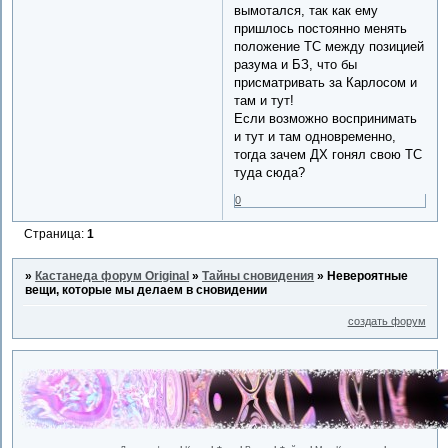
вымотался, так как ему
пришлось постоянно менять
положение ТС между позицией
разума и БЗ, что бы
присматривать за Карлосом и
там и тут!
Если возможно воспринимать
и тут и там одновременно,
тогда зачем ДХ гонял свою ТС
туда сюда?
0
Страница:
1
»
Кастанеда форум Original
»
Тайны сновидения
»
Невероятные
вещи, которые мы делаем в сновидении
создать форум