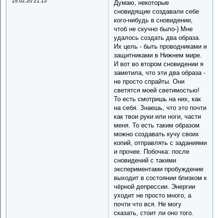
15.02.20 21:13
Думаю, некоторые
сновидящие создавали себе
кого-нибудь в сновидении,
чтоб не скучно было-) Мне
удалось создать два образа.
Их цель - быть проводниками и
защитниками в Нижнем мире.
И вот во втором сновидении я
заметила, что эти два образа -
не просто спрайты. Они
светятся моей светимостью!
То есть смотришь на них, как
на себя. Знаешь, что это почти
как твои руки или ноги, части
меня. То есть таким образом
можно создавать кучу своих
копий, отправлять с заданиями
и прочее. Побочка: после
сновидений с такими
экспериментами пробуждение
выходит в состоянии близком к
чёрной депрессии. Энергии
уходит не просто много, а
почти что вся. Не могу
сказать, стоит ли оно того.