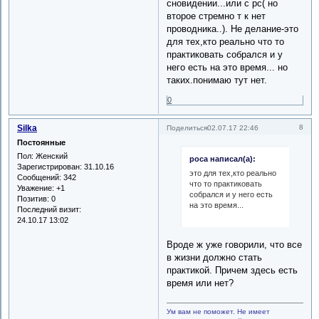
сновидении...или с рс( но
второе стремно т к нет
проводника..). Не делание-это
для тех,кто реально что то
практиковать собрался и у
него есть на это время... но
таких.понимаю тут нет.
0
Silka
8
Поделиться
02.07.17 22:46
Постоянные
Пол:
Женский
роса написал(а):
Зарегистрирован
: 31.10.16
это для тех,кто реально
Сообщений:
342
что то практиковать
Уважение:
+1
собрался и у него есть
Позитив:
0
на это время...
Последний визит:
24.10.17 13:02
Вроде ж уже говорили, что все
в жизни должно стать
практикой. Причем здесь есть
время или нет?
Ум вам не поможет. Не имеет