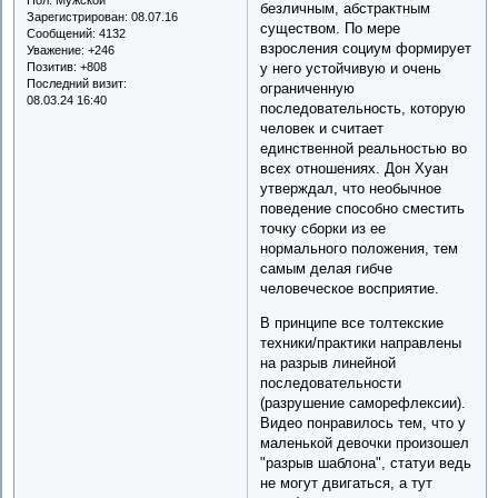
безличным, абстрактным
Зарегистрирован
: 08.07.16
существом. По мере
Сообщений:
4132
взросления социум формирует
Уважение:
+246
Позитив:
+808
у него устойчивую и очень
Последний визит:
ограниченную
08.03.24 16:40
последовательность, которую
человек и считает
единственной реальностью во
всех отношениях. Дон Хуан
утверждал, что необычное
поведение способно сместить
точку сборки из ее
нормального положения, тем
самым делая гибче
человеческое восприятие.
В принципе все толтекские
техники/практики направлены
на разрыв линейной
последовательности
(разрушение саморефлексии).
Видео понравилось тем, что у
маленькой девочки произошел
"разрыв шаблона", статуи ведь
не могут двигаться, а тут