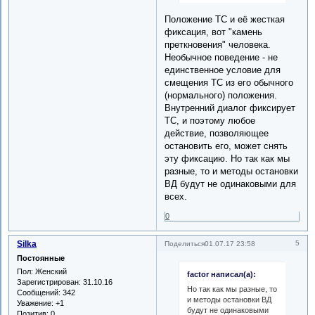
Положение ТС и её жесткая
фиксация, вот "камень
преткновения" человека.
Необычное поведение - не
единственное условие для
смещения ТС из его обычного
(нормального) положения.
Внутренний диалог фиксирует
ТС, и поэтому любое
действие, позволяющее
остановить его, может снять
эту фиксацию. Но так как мы
разные, то и методы остановки
ВД будут не одинаковыми для
всех.
0
Silka
5
Поделиться
01.07.17 23:58
Постоянные
Пол:
Женский
factor написал(а):
Зарегистрирован
: 31.10.16
Но так как мы разные, то
Сообщений:
342
и методы остановки ВД
Уважение:
+1
будут не одинаковыми
Позитив:
0