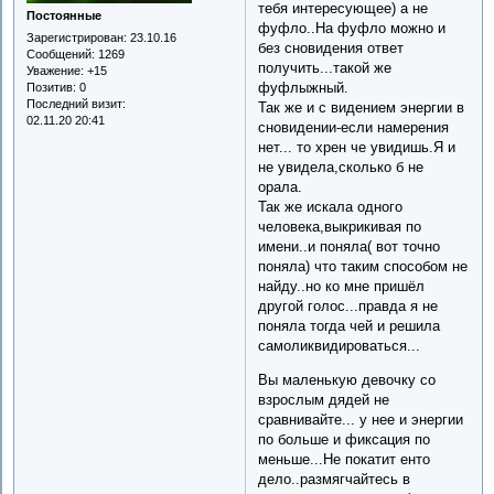
тебя интересующее) а не
Постоянные
фуфло..На фуфло можно и
Зарегистрирован
: 23.10.16
без сновидения ответ
Сообщений:
1269
получить...такой же
Уважение:
+15
фуфлыжный.
Позитив:
0
Последний визит:
Так же и с видением энергии в
02.11.20 20:41
сновидении-если намерения
нет... то хрен че увидишь.Я и
не увидела,сколько б не
орала.
Так же искала одного
человека,выкрикивая по
имени..и поняла( вот точно
поняла) что таким способом не
найду..но ко мне пришёл
другой голос...правда я не
поняла тогда чей и решила
самоликвидироваться...
Вы маленькую девочку со
взрослым дядей не
сравнивайте... у нее и энергии
по больше и фиксация по
меньше...Не покатит енто
дело..размягчайтесь в