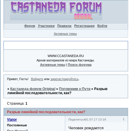
Форум
Участники
Правила
Регистрация
Войти
Активные темы
Объявление
WWW.CCASTANEDA.RU
Архив материалов из мира Кастанеды.
Активные темы
|
Поиск форума
Привет, Гость!
Войдите
или
зарегистрируйтесь
.
»
Кастанеда форум Original
»
Поговорим о Пути
»
Разрыв
линейной последовательности, как?
Страница:
1
Разрыв линейной последовательности, как?
Viator
1
Поделиться
01.07.17 13:16
Постоянные
Человек рождается
Пол:
Мужской