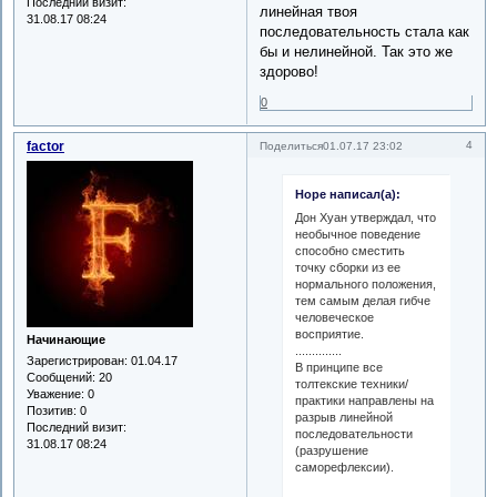
Последний визит:
линейная твоя
31.08.17 08:24
последовательность стала как
бы и нелинейной. Так это же
здорово!
0
factor
4
Поделиться
01.07.17 23:02
Hope написал(а):
Дон Хуан утверждал, что
необычное поведение
способно сместить
точку сборки из ее
нормального положения,
тем самым делая гибче
человеческое
восприятие.
Начинающие
..............
Зарегистрирован
: 01.04.17
В принципе все
Сообщений:
20
толтекские техники/
Уважение:
0
практики направлены на
Позитив:
0
разрыв линейной
Последний визит:
последовательности
31.08.17 08:24
(разрушение
саморефлексии).