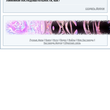
линейной последовательности, как?
создать форум
Лунные фазы
|
Книги
|
Фото
|
Видео
|
Файлы
|
Мир Кастанеды
|
Кастанеда форум
|
Обратная связь