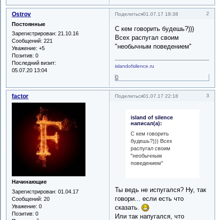
Ostrov
2
Поделиться
01.07.17 18:38
Постоянные
С кем говорить будешь?)))
Зарегистрирован
: 21.10.16
Всех распугал своим
Сообщений:
221
"необычным поведением"
Уважение:
+5
Позитив:
0
Последний визит:
islandofsilence.ru
05.07.20 13:04
0
factor
3
Поделиться
01.07.17 22:18
island of silence
написал(а):
С кем говорить
будешь?))) Всех
распугал своим
"необычным
поведением"
Начинающие
Ты ведь не испугался? Ну, так
Зарегистрирован
: 01.04.17
говори... если есть что
Сообщений:
20
Уважение:
0
сказать.
Позитив:
0
Или так напугался, что