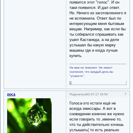
появится этот "голос". И он
таки появился. И дал ответ.
Но. Ничего из заготовленного я
не вспомнила. Ответ был по
интересующим меня бытовым
вещам. Например, как если бы
ты собирался спрашивать как
ушел Кастанеда, а на деле
услышал бы какую марку
машины где и когда лучше
купить.
Ум вам не поможет. Не имеет
значения, что каждый день вы
"угукаете".
0
роса
7
Поделиться
02.07.17 19:54
Голоса-это кстати ещё не
всегда эмиссары. А вот в
сновидении конечно же нужно
если говорить то ,именно то,
что ты действительно хочешь
услышать( то есть реально