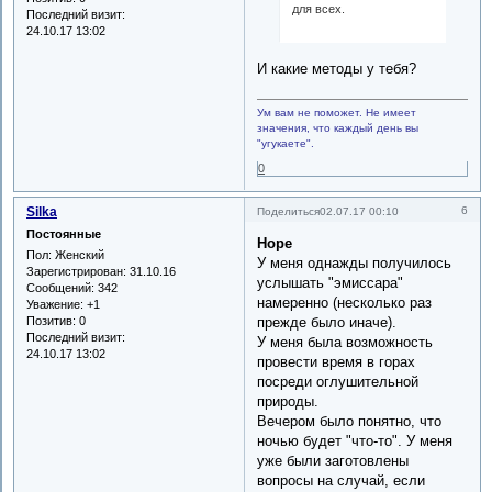
для всех.
Последний визит:
24.10.17 13:02
И какие методы у тебя?
Ум вам не поможет. Не имеет
значения, что каждый день вы
"угукаете".
0
Silka
6
Поделиться
02.07.17 00:10
Постоянные
Hope
Пол:
Женский
У меня однажды получилось
Зарегистрирован
: 31.10.16
услышать "эмиссара"
Сообщений:
342
намеренно (несколько раз
Уважение:
+1
Позитив:
0
прежде было иначе).
Последний визит:
У меня была возможность
24.10.17 13:02
провести время в горах
посреди оглушительной
природы.
Вечером было понятно, что
ночью будет "что-то". У меня
уже были заготовлены
вопросы на случай, если