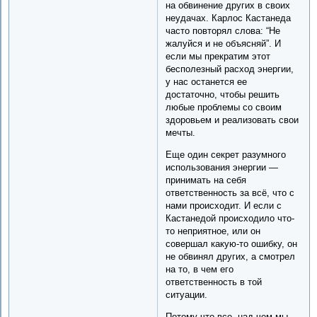
на обвинение других в своих
неудачах. Карлос Кастанеда
часто повторял слова: “Не
жалуйся и не объясняй”. И
если мы прекратим этот
бесполезный расход энергии,
у нас останется ее
достаточно, чтобы решить
любые проблемы со своим
здоровьем и реализовать свои
мечты.
Еще один секрет разумного
использования энергии —
принимать на себя
ответственность за всё, что с
нами происходит. И если с
Кастанедой происходило что-
то неприятное, или он
совершал какую-то ошибку, он
не обвинял других, а смотрел
на то, в чем его
ответственность в той
ситуации.
Потому что все, над чем мы