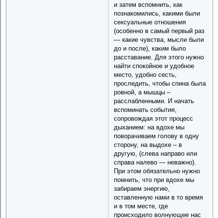
и затем вспомнить, как
познакомились, какими были
сексуальные отношения
(особенно в самый первый раз
— какие чувства, мысли были
до и после), каким было
расставание. Для этого нужно
найти спокойное и удобное
место, удобно сесть,
проследить, чтобы спина была
ровной, а мышцы –
расслабленными. И начать
вспоминать события,
сопровождая этот процесс
дыханием: на вдохе мы
поворачиваем голову в одну
сторону, на выдохе – в
другую, (слева направо или
справа налево — неважно).
При этом обязательно нужно
помнить, что при вдохе мы
забираем энергию,
оставленную нами в то время
и в том месте, где
происходило волнующее нас