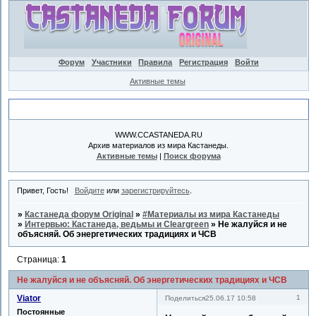
Форум
Участники
Правила
Регистрация
Войти
Активные темы
Объявление
WWW.CCASTANEDA.RU
Архив материалов из мира Кастанеды.
Активные темы
|
Поиск форума
Привет, Гость!
Войдите
или
зарегистрируйтесь
.
»
Кастанеда форум Original
»
#Материалы из мира Кастанеды
»
Интервью: Кастанеда, ведьмы и Cleargreen
»
Не жалуйся и не
объясняй. Об энергетических традициях и ЧСВ
Страница:
1
Не жалуйся и не объясняй. Об энергетических традициях и ЧСВ
Viator
1
Поделиться
25.06.17 10:58
Постоянные