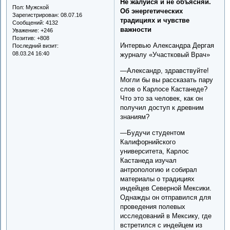
Не жалуйся и не объясняй.
Пол:
Мужской
Об энергетических
Зарегистрирован
: 08.07.16
традициях и чувстве
Сообщений:
4132
важности
Уважение:
+246
Позитив:
+808
Интервью Александра Дергая
Последний визит:
08.03.24 16:40
журналу «Участковый Врач»
—Александр, здравствуйте!
Могли бы вы рассказать пару
слов о Карлосе Кастанеде?
Что это за человек, как он
получил доступ к древним
знаниям?
—Будучи студентом
Калифорнийского
университета, Карлос
Кастанеда изучал
антропологию и собирал
материалы о традициях
индейцев Северной Мексики.
Однажды он отправился для
проведения полевых
исследований в Мексику, где
встретился с индейцем из