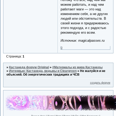
можем работать, и над чем
работают маги — это над
изменением себя, а не других
людей или обстоятельств. В
своей жизни я придерживаюсь
этого подхода, и с радостью
рекомендую его всем.
Источник: magicalpasses.ru
0
Страница:
1
»
Кастанеда форум Original
»
#Материалы из мира Кастанеды
»
Интервью: Кастанеда, ведьмы и Cleargreen
»
Не жалуйся и не
объясняй. Об энергетических традициях и ЧСВ
создать форум
Лунные фазы
|
Книги
|
Фото
|
Видео
|
Файлы
|
Мир Кастанеды
|