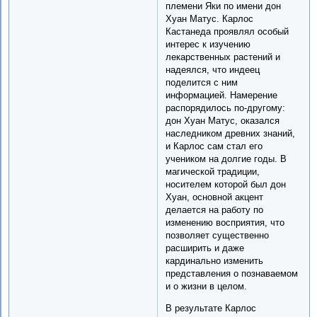
племени Яки по имени дон
Хуан Матус. Карлос
Кастанеда проявлял особый
интерес к изучению
лекарственных растений и
надеялся, что индеец
поделится с ним
информацией. Намерение
распорядилось по-другому:
дон Хуан Матус, оказался
наследником древних знаний,
и Карлос сам стал его
учеником на долгие годы. В
магической традиции,
носителем которой был дон
Хуан, основной акцент
делается на работу по
изменению восприятия, что
позволяет существенно
расширить и даже
кардинально изменить
представления о познаваемом
и о жизни в целом.
В результате Карлос