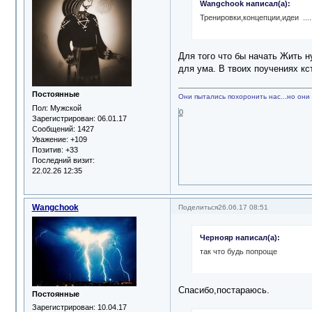
Wangchook написал(а):
Тренировки,концепции,идеи ...
Для того что бы начать Жить н
для ума. В твоих поучениях кс
Постоянные
Они пытались похоронить нас...но они 
Пол:
Мужской
0
Зарегистрирован
: 06.01.17
Сообщений:
1427
Уважение:
+109
Позитив:
+33
Последний визит:
22.02.26 12:35
Wangchook
Поделиться
26.06.17 08:51
Чернояр написал(а):
так что будь попроще
Спасибо,постараюсь.
Постоянные
Зарегистрирован
: 10.04.17