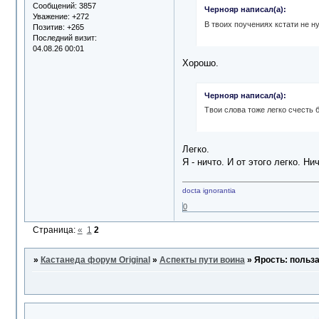
Сообщений:
3857
Чернояр написал(а):
Уважение:
+272
В твоих поучениях кстати не ну
Позитив:
+265
Последний визит:
04.08.26 00:01
Хорошо.
Чернояр написал(а):
Твои слова тоже легко счесть 
Легко.
Я - ничто. И от этого легко. Н
docta ignorantia
0
Страница:
«
1
2
»
Кастанеда форум Original
»
Аспекты пути воина
»
Ярость: польза