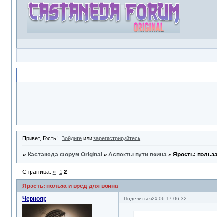
Объявление
Привет, Гость!
Войдите
или
зарегистрируйтесь
.
»
Кастанеда форум Original
»
Аспекты пути воина
»
Ярость: польза
Страница:
«
1
2
Ярость: польза и вред для воина
Чернояр
Поделиться
24.06.17 06:32