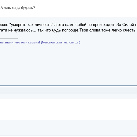
. А жить когда будешь?
ужно "умереть как личность".а это само собой не происходит. За Силой
тати не нуждаюсь....так что будь попроще.Твои слова тоже легко счесть
не знали, что мы - семена! (Мексиканская пословица )