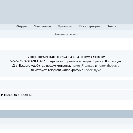
Форум
Участники
Правила
Регистрация
Войти
Активные темы
Добро пожаловать на «Кастанеда форум Original»!
WWW.CCASTANEDA.RU - архив материалов из мира Карлоса Кастанеды.
Для Вашего удобства предусмотрены:
поиск Яндекса
и
поиск форума
.
Действует Telegram канал форума
Голос Духа
.
 и вред для воина