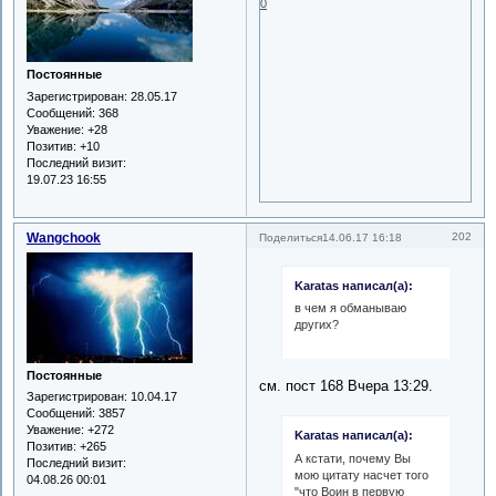
0
Постоянные
Зарегистрирован
: 28.05.17
Сообщений:
368
Уважение:
+28
Позитив:
+10
Последний визит:
19.07.23 16:55
Wangchook
202
Поделиться
14.06.17 16:18
Karatas написал(а):
в чем я обманываю
других?
Постоянные
см. пост 168 Вчера 13:29.
Зарегистрирован
: 10.04.17
Сообщений:
3857
Уважение:
+272
Karatas написал(а):
Позитив:
+265
А кстати, почему Вы
Последний визит:
мою цитату насчет того
04.08.26 00:01
"что Воин в первую