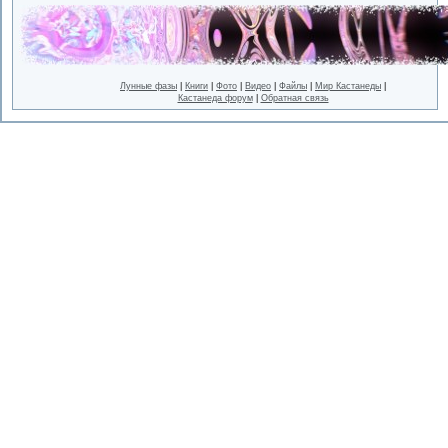
Лунные фазы
|
Книги
|
Фото
|
Видео
|
Файлы
|
Мир Кастанеды
|
Кастанеда форум
|
Обратная связь