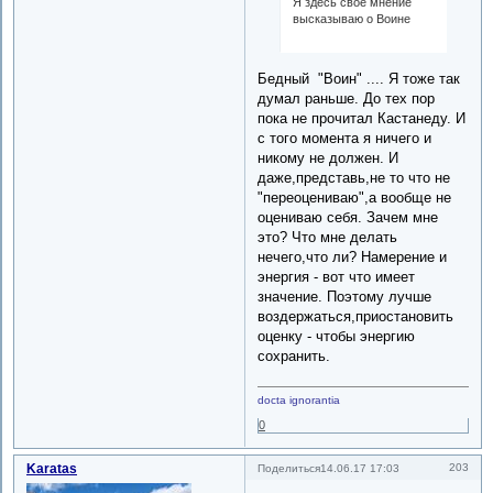
Я здесь свое мнение
высказываю о Воине
Бедный "Воин" .... Я тоже так
думал раньше. До тех пор
пока не прочитал Кастанеду. И
с того момента я ничего и
никому не должен. И
даже,представь,не то что не
"переоцениваю",а вообще не
оцениваю себя. Зачем мне
это? Что мне делать
нечего,что ли? Намерение и
энергия - вот что имеет
значение. Поэтому лучше
воздержаться,приостановить
оценку - чтобы энергию
сохранить.
docta ignorantia
0
Karatas
203
Поделиться
14.06.17 17:03