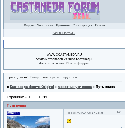
Форум
Участники
Правила
Регистрация
Войти
Активные темы
Объявление
WWW.CCASTANEDA.RU
Архив материалов из мира Кастанеды.
Активные темы
|
Поиск форума
Привет, Гость!
Войдите
или
зарегистрируйтесь
.
»
Кастанеда форум Original
»
Аспекты пути воина
»
Путь воина
Страница:
«
1
…
9
10
11
Путь воина
Karatas
201
Поделиться
14.06.17 15:35