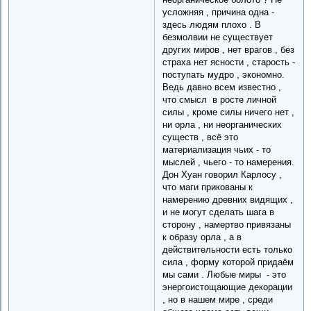
усложняя , причина одна -
здесь людям плохо . В
безмолвии не существует
других миров , нет врагов , без
страха нет ясности , старость -
поступать мудро , экономно.
Ведь давно всем известно ,
что смысл в росте личной
силы , кроме силы ничего нет ,
ни орла , ни неорганических
существ , всё это
материализация чьих - то
мыслей , чьего - то намерения.
Дон Хуан говорил Карлосу ,
что маги прикованы к
намерению древних видящих ,
и не могут сделать шага в
сторону , намертво привязаны
к образу орла , а в
действительности есть только
сила , форму которой придаём
мы сами . Любые миры - это
энергоистощающие декорации
, но в нашем мире , среди