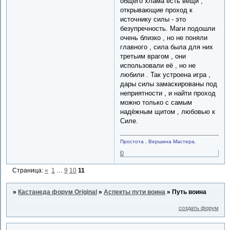
общего хлама есть вещи ,
открывающие проход к
источнику силы - это
безупречность. Маги подошли
очень близко , но не поняли
главного , сила была для них
третьим врагом , они
использовали её , но не
любили . Так устроена игра ,
дары силы замаскированы под
неприятности , и найти проход
можно только с самым
надёжным щитом , любовью к
Силе.
Простота , Вершина Мастера.
0
Страница:
«
1
…
9
10
11
»
Кастанеда форум Original
»
Аспекты пути воина
»
Путь воина
создать форум