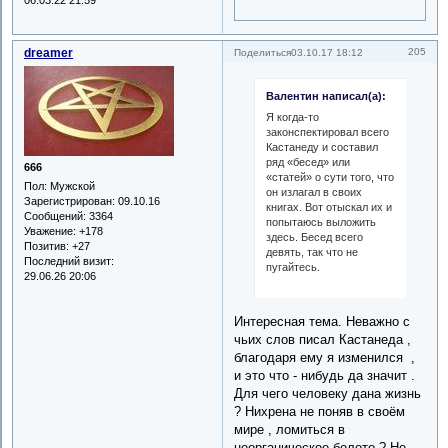
06.03.22 21:59
dreamer
205
Поделиться
03.10.17 18:12
Валентин написал(а):
Я когда-то
законспектировал всего
Кастанеду и составил
ряд «бесед» или
666
«статей» о сути того, что
Пол:
Мужской
он излагал в своих
Зарегистрирован
: 09.10.16
книгах. Вот отыскал их и
Сообщений:
3364
попытаюсь выложить
Уважение:
+178
здесь. Бесед всего
Позитив:
+27
девять, так что не
Последний визит:
пугайтесь.
29.06.26 20:06
Интересная тема. Неважно с
чьих слов писал Кастанеда ,
благодаря ему я изменился ,
и это что - нибудь да значит .
Для чего человеку дана жизнь
? Нихрена не поняв в своём
мире , ломиться в
неорганическое болото ? Не