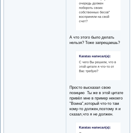
очередь должен
побороть своих
собственных бесов"
восприняли на свой
счет?
А что этого было делать
нельзя? Тоже запрещаешь?
Karatas написал(а):
С чего Вы решили, что в
этой цитате я что-то от
Вас требую?
Просто высказал свою
позицию Ты же в этой цитате
привёл мне в пример некоего
"Воина",который что-то там
кому-то должен,поэтому я и
сказал,что я не должен.
Karatas написал(а):