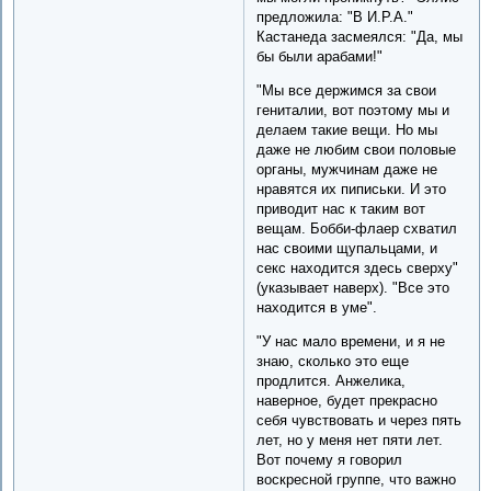
предложила: "В И.Р.А."
Кастанеда засмеялся: "Да, мы
бы были арабами!"
"Мы все держимся за свои
гениталии, вот поэтому мы и
делаем такие вещи. Но мы
даже не любим свои половые
органы, мужчинам даже не
нравятся их пиписьки. И это
приводит нас к таким вот
вещам. Бобби-флаер схватил
нас своими щупальцами, и
секс находится здесь сверху"
(указывает наверх). "Все это
находится в уме".
"У нас мало времени, и я не
знаю, сколько это еще
продлится. Анжелика,
наверное, будет прекрасно
себя чувствовать и через пять
лет, но у меня нет пяти лет.
Вот почему я говорил
воскресной группе, что важно