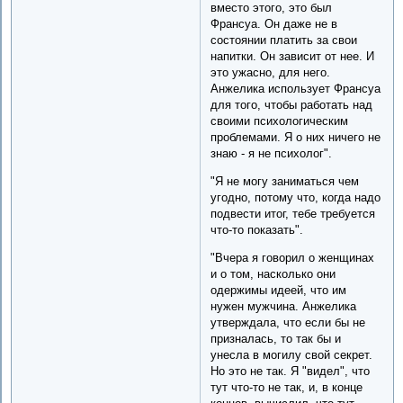
вместо этого, это был
Франсуа. Он даже не в
состоянии платить за свои
напитки. Он зависит от нее. И
это ужасно, для него.
Анжелика использует Франсуа
для того, чтобы работать над
своими психологическим
проблемами. Я о них ничего не
знаю - я не психолог".
"Я не могу заниматься чем
угодно, потому что, когда надо
подвести итог, тебе требуется
что-то показать".
"Вчера я говорил о женщинах
и о том, насколько они
одержимы идеей, что им
нужен мужчина. Анжелика
утверждала, что если бы не
призналась, то так бы и
унесла в могилу свой секрет.
Но это не так. Я "видел", что
тут что-то не так, и, в конце