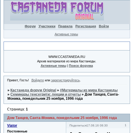
Форум
Участники
Правила
Регистрация
Войти
Активные темы
Объявление
WWW.CCASTANEDA.RU
Архив материалов из мира Кастанеды.
Активные темы
|
Поиск форума
Привет, Гость!
Войдите
или
зарегистрируйтесь
.
»
Кастанеда форум Original
»
#Материалы из мира Кастанеды
»
Семинары тенсегрити: лекции и отчеты
»
Дом Танцев, Санта-
Моника, понедельник 25 ноября, 1996 года
Страница:
1
Дом Танцев, Санта-Моника, понедельник 25 ноября, 1996 года
Viator
1
Поделиться
17.08.16 08:30
Постоянные