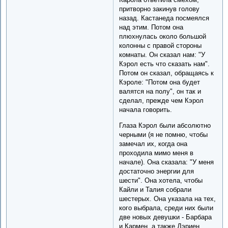
притворно закинув голову
назад. Кастанеда посмеялся
над этим. Потом она
плюхнулась около большой
колонны с правой стороны
комнаты. Он сказал нам: "У
Кэрол есть что сказать нам".
Потом он сказал, обращаясь к
Кэроле: "Потом она будет
валятся на полу", он так и
сделал, прежде чем Кэрол
начала говорить.
Глаза Кэрол были абсолютно
черными (я не помню, чтобы
замечал их, когда она
проходила мимо меня в
начале). Она сказала: "У меня
достаточно энергии для
шести". Она хотела, чтобы
Кайли и Талия собрали
шестерых. Она указала на тех,
кого выбрала, среди них были
две новых девушки - Барбара
и Кармен, а также Дэриен,