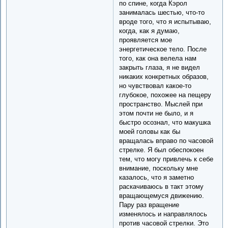
по спине, когда Кэрол
занималась шестью, что-то
вроде того, что я испытываю,
когда, как я думаю,
проявляется мое
энергетическое тело. После
того, как она велела нам
закрыть глаза, я не видел
никаких конкретных образов,
но чувствовал какое-то
глубокое, похожее на пещеру
пространство. Мыслей при
этом почти не было, и я
быстро осознал, что макушка
моей головы как бы
вращалась вправо по часовой
стрелке. Я был обеспокоен
тем, что могу привлечь к себе
внимание, поскольку мне
казалось, что я заметно
раскачиваюсь в такт этому
вращающемуся движению.
Пару раз вращение
изменялось и направлялось
против часовой стрелки. Это