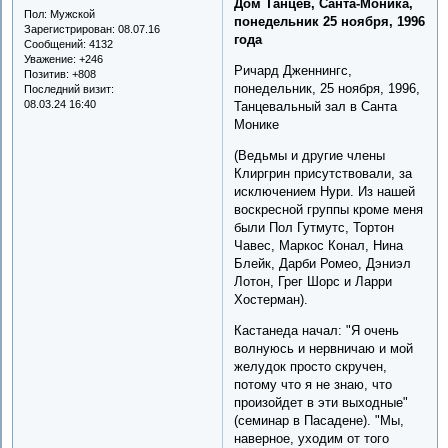
Дом Танцев, Санта-Моника,
Пол:
Мужской
понедельник 25 ноября, 1996
Зарегистрирован
: 08.07.16
года
Сообщений:
4132
Уважение:
+246
Ричард Дженнингс,
Позитив:
+808
понедельник, 25 ноября, 1996,
Последний визит:
08.03.24 16:40
Танцевальный зал в Санта
Монике
(Ведьмы и другие члены
Клиргрин присутствовали, за
исключением Нури. Из нашей
воскресной группы кроме меня
были Пол Гутмутс, Тортон
Чавес, Маркос Конал, Нина
Блейк, Дарби Ромео, Дэниэл
Лотон, Грег Шорс и Ларри
Хостерман).
Кастанеда начал: "Я очень
волнуюсь и нервничаю и мой
желудок просто скручен,
потому что я не знаю, что
произойдет в эти выходные"
(семинар в Пасадене). "Мы,
наверное, уходим от того