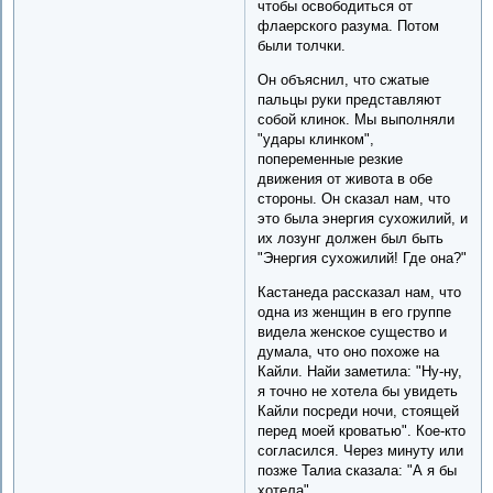
чтобы освободиться от
флаерского разума. Потом
были толчки.
Он объяснил, что сжатые
пальцы руки представляют
собой клинок. Мы выполняли
"удары клинком",
попеременные резкие
движения от живота в обе
стороны. Он сказал нам, что
это была энергия сухожилий, и
их лозунг должен был быть
"Энергия сухожилий! Где она?"
Кастанеда рассказал нам, что
одна из женщин в его группе
видела женское существо и
думала, что оно похоже на
Кайли. Найи заметила: "Ну-ну,
я точно не хотела бы увидеть
Кайли посреди ночи, стоящей
перед моей кроватью". Кое-кто
согласился. Через минуту или
позже Талиа сказала: "А я бы
хотела".