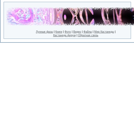
Лунные фазы
|
Книги
|
Фото
|
Видео
|
Файлы
|
Мир Кастанеды
|
Кастанеда форум
|
Обратная связь