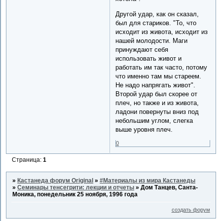
Другой удар, как он сказал,
был для стариков. "То, что
исходит из живота, исходит из
нашей молодости. Маги
принуждают себя
использовать живот и
работать им так часто, потому
что именно там мы стареем.
Не надо напрягать живот".
Второй удар был скорее от
плеч, но также и из живота,
ладони повернуты вниз под
небольшим углом, слегка
выше уровня плеч.
0
Страница:
1
»
Кастанеда форум Original
»
#Материалы из мира Кастанеды
»
Семинары тенсегрити: лекции и отчеты
»
Дом Танцев, Санта-
Моника, понедельник 25 ноября, 1996 года
создать форум