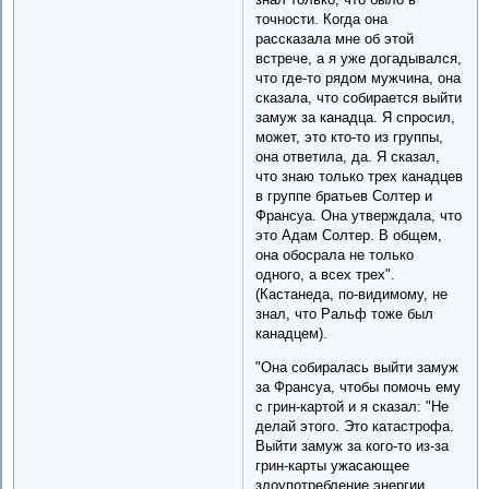
точности. Когда она
рассказала мне об этой
встрече, а я уже догадывался,
что где-то рядом мужчина, она
сказала, что собирается выйти
замуж за канадца. Я спросил,
может, это кто-то из группы,
она ответила, да. Я сказал,
что знаю только трех канадцев
в группе братьев Солтер и
Франсуа. Она утверждала, что
это Адам Солтер. В общем,
она обосрала не только
одного, а всех трех".
(Кастанеда, по-видимому, не
знал, что Ральф тоже был
канадцем).
"Она собиралась выйти замуж
за Франсуа, чтобы помочь ему
с грин-картой и я сказал: "Не
делай этого. Это катастрофа.
Выйти замуж за кого-то из-за
грин-карты ужасающее
злоупотребление энергии,