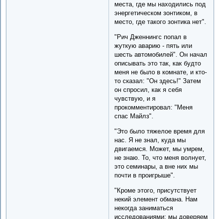
места, где мы находились под
энергетическом зонтиком, в
место, где такого зонтика нет".
"Рич Дженнингс попал в
жуткую аварию - пять или
шесть автомобилей". Он начал
описывать это так, как будто
меня не было в комнате, и кто-
то сказал: "Он здесь!" Затем
он спросил, как я себя
чувствую, и я
прокомментировал: "Меня
спас Майлз".
"Это было тяжелое время для
нас. Я не знал, куда мы
двигаемся. Может, мы умрем,
не знаю. То, что меня волнует,
это семинары, а вне них мы
почти в проигрыше".
"Кроме этого, присутствует
некий элемент обмана. Нам
некогда заниматься
исследованиями: мы доверяем