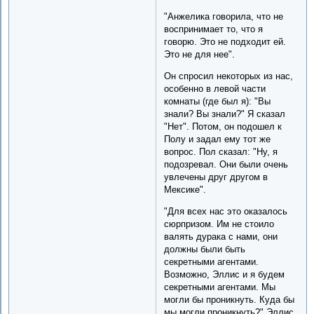
"Анжелика говорила, что не
воспринимает то, что я
говорю. Это не подходит ей.
Это не для нее".
Он спросил некоторых из нас,
особенно в левой части
комнаты (где был я): "Вы
знали? Вы знали?" Я сказал
"Нет". Потом, он подошел к
Полу и задал ему тот же
вопрос. Пол сказал: "Ну, я
подозревал. Они были очень
увлечены друг другом в
Мексике".
"Для всех нас это оказалось
сюрпризом. Им не стоило
валять дурака с нами, они
должны были быть
секретными агентами.
Возможно, Эллис и я будем
секретными агентами. Мы
могли бы проникнуть. Куда бы
мы могли проникнуть?" Эллис