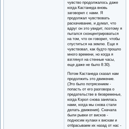
чувство продолжалось даже
когда Кастанеда вновь
заговорил с нами. Я
продолжал чувствовать
раскачивание, и думал, что
вдруг он это увидит, поэтому я
пытался сконцентрироваться
на том, что он говорил, чтобы
спуститься на землю. Еще я
чувствовал, как будто прошло
много времени, но когда я
взглянул на стенные часы,
еще даже не было 8:30).
Потом Кастанеда сказал нам
продолжить это движение.
(Это было потрясением -
попасть от его разговора о
предательстве в безвременье,
когда Кэрол снова занялась
нами, когда мы снова стали
делать движения). Сначала
были рывки от висков -
подносим кулаки к вискам и
отбрасываем их назад от нас -