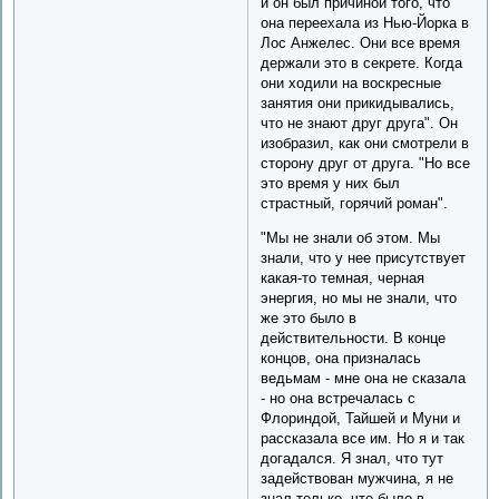
и он был причиной того, что
она переехала из Нью-Йорка в
Лос Анжелес. Они все время
держали это в секрете. Когда
они ходили на воскресные
занятия они прикидывались,
что не знают друг друга". Он
изобразил, как они смотрели в
сторону друг от друга. "Но все
это время у них был
страстный, горячий роман".
"Мы не знали об этом. Мы
знали, что у нее присутствует
какая-то темная, черная
энергия, но мы не знали, что
же это было в
действительности. В конце
концов, она призналась
ведьмам - мне она не сказала
- но она встречалась с
Флориндой, Тайшей и Муни и
рассказала все им. Но я и так
догадался. Я знал, что тут
задействован мужчина, я не
знал только, что было в