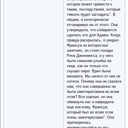
которое может привести к
таким, последствиям, которые
тяжело будет загладить". В
общем, я категорически
отговаривал ее от этого. Она
утверждала, что собирается
сделать это для Адама. Когда
правда раскрылась, я увидел
Франсуа на воскресных
занятиях, он стоял позади
Рича Дженнингса, и у него
была смешная улыбка на
лице, как он только что
скушал пирог. Врач была
виновата. Мы ничего от нее не
хотели. Почему она не сказала
нам, что она совершенно не
была заинтересована во всем
этом? Все хорошо, но она
обманула нас и навредила
еще кое-кому, Франсуа,
который был во всем этом
очень заинтересован". Она
притворялась
интересующейся по его