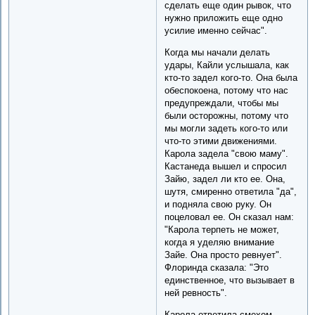
сделать еще один рывок, что
нужно приложить еще одно
усилие именно сейчас".
Когда мы начали делать
удары, Кайли услышала, как
кто-то задел кого-то. Она была
обеспокоена, потому что нас
предупреждали, чтобы мы
были осторожны, потому что
мы могли задеть кого-то или
что-то этими движениями.
Карола задела "свою маму".
Кастанеда вышел и спросил
Зайю, задел ли кто ее. Она,
шутя, смиренно ответила "да",
и подняла свою руку. Он
поцеловал ее. Он сказал нам:
"Карола терпеть не может,
когда я уделяю внимание
Зайе. Она просто ревнует".
Флоринда сказала: "Это
единственное, что вызывает в
ней ревность".
Карола ответила смехом,