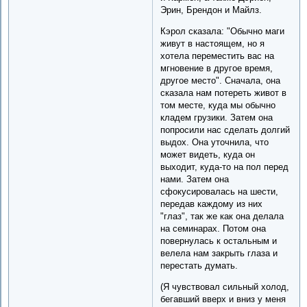
Эрин, Брендон и Майлз.
Кэрол сказала: "Обычно маги
живут в настоящем, но я
хотела переместить вас на
мгновение в другое время,
другое место". Сначала, она
сказала нам потереть живот в
том месте, куда мы обычно
кладем грузики. Затем она
попросили нас сделать долгий
выдох. Она уточнила, что
может видеть, куда он
выходит, куда-то на пол перед
нами. Затем она
сфокусировалась на шести,
передав каждому из них
"глаз", так же как она делала
на семинарах. Потом она
повернулась к остальным и
велела нам закрыть глаза и
перестать думать.
(Я чувствовал сильный холод,
бегавший вверх и вниз у меня