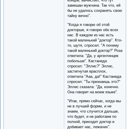
концов, вычислил, что тут
замешан мужчина. Так что, ей
бы не удалось сохранять свою
тайну вечно".
"Когда я говорю об этой
докторше, я говорю обо всех
нас. В каждом из нас есть
такой маленький "доктор". Кто-
то, шутя, спросил: "А почему
такой маленький доктор?" Роза
ответила: "Да, у аргентинцев
побольше". Кастанеда
спросил: "Эллис?" Эллис,
застигнутая врасплох,
ответила "Ааа, да!" Кастанеда
спросил: "Ты признаешь это?"
Эллис сказала: "Да, конечно.
Она говорит на моем языке".
"Итак, прямо сейчас, когда мы
не в лучшей форме, и не
знаем, что случится дальше,
что будет, и не работаем по
полной, приходит доктор и
добивает нас, лежачих".