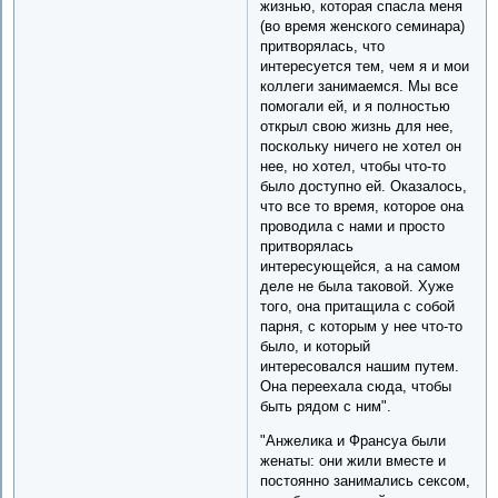
жизнью, которая спасла меня
(во время женского семинара)
притворялась, что
интересуется тем, чем я и мои
коллеги занимаемся. Мы все
помогали ей, и я полностью
открыл свою жизнь для нее,
поскольку ничего не хотел он
нее, но хотел, чтобы что-то
было доступно ей. Оказалось,
что все то время, которое она
проводила с нами и просто
притворялась
интересующейся, а на самом
деле не была таковой. Хуже
того, она притащила с собой
парня, с которым у нее что-то
было, и который
интересовался нашим путем.
Она переехала сюда, чтобы
быть рядом с ним".
"Анжелика и Франсуа были
женаты: они жили вместе и
постоянно занимались сексом,