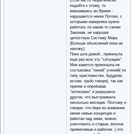
Если чисто теоретически
подойти к этому, то
вмешиваясь во Время -
нарушаются некие Потоки, с
которыми наверняка нужно
работать по каким то своим
Законам, не нарушая
целостную Систему Мира.
(Больше объяснений пока не
нахожу).
Пока шла домой , прикинула
ещё раз всю эту "ситуацию".
Мне кажется произошла не
состыковка "линий" учений( по
типу христианство, буддизм,
ислам, грубо говоря), так как
приняв и опробовав
"иллюзион" я разрушила
другое, что выстраивала
несколько месяцев. Поэтому и
говорю, что беря во внимание
некие новые концепции и
работая над ними, можно
уничтожить и старые, вполне
приемлимые и рабочие. ( это