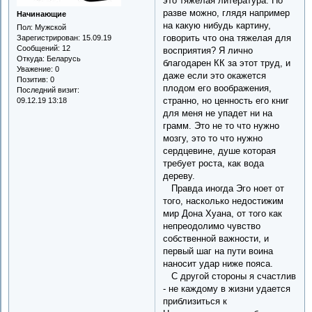
это тяжелая литература. Но
разве можно, глядя например
Начинающие
на какую нибудь картину,
Пол:
Мужской
говорить что она тяжелая для
Зарегистрирован
: 15.09.19
Сообщений:
12
восприятия? Я лично
Откуда:
Беларусь
благодарен КК за этот труд, и
Уважение:
0
даже если это окажется
Позитив:
0
плодом его воображения,
Последний визит:
странно, но ценность его книг
09.12.19 13:18
для меня не упадет ни на
грамм. Это не то что нужно
мозгу, это то что нужно
сердцевине, душе которая
требует роста, как вода
дереву.
Правда иногда Эго ноет от
того, насколько недостижим
мир Дона Хуана, от того как
непреодолимо чувство
собственной важности, и
первый шаг на пути воина
наносит удар ниже пояса.
С другой стороны я счастлив
- не каждому в жизни удается
приблизиться к