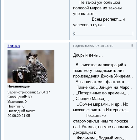
Не такой уж большой
полосой миров их законы
управляют...
Всем респект....и
успехов в пути...
0
karuzo
8
Поделиться
07.06.18 16:40
Добрый день ...
В качестве иллюстраций к
теме могу предложить лит
произведения Джона Уиндема ,
Англ писателя- фантаста ...
Начинающие
Такие как ,,Зайцем на Марс,,
Зарегистрирован
: 17.04.17
, ,,Потерянные во времени,, ,
Сообщений:
30
,,Спящие Марса,, ,
Уважение:
0
,,Обмен мирами,, и др . Их
Позитив:
0
можно скачать в Интернете...
Последний визит:
Несколько
20.09.20 21:05
старомоднл,в чем то похоже
на Г.Уэллса, но мне напомнили
декорации к
Фильмам ,,Водный мир,, ,