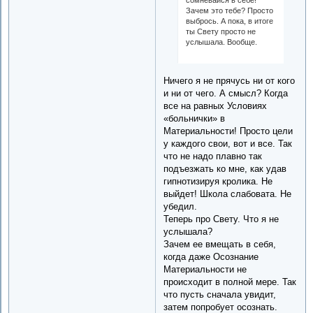
сомневайся в себе!
Зачем это тебе? Просто
выбрось. А пока, в итоге
ты Свету просто не
услышала. Вообще.
Ничего я не прячусь ни от кого
и ни от чего. А смысл? Когда
все на равных Условиях
«больнички» в
Материальности! Просто цели
у каждого свои, вот и все. Так
что не надо плавно так
подъезжать ко мне, как удав
гипнотизируя кролика. Не
выйдет! Школа слабовата. Не
убедил.
Теперь про Свету. Что я не
услышала?
Зачем ее вмещать в себя,
когда даже Осознание
Материальности не
происходит в полной мере. Так
что пусть сначала увидит,
затем попробует осознать.