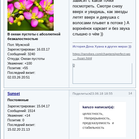
зависит с какой точки
посмотреть. Смотри снизу
вверх и увидишь, как звезды
летят вверх и девушка с
волосами плывет в потоке ) А
воронёнок каркает и без звука
слышно о чём ))
В океан пустоты с абсолютной
безжалостностью
Пол:
Мужской
История Дона Хуана в других мирах )))
Зарегистрирован
: 16.03.17
https://ranobes.com/chapters/perfect-wo
Сообщений:
3240
… -huan.html
Откуда:
Океан пустоты
Уважение:
+100
0
Позитив:
+55
Последний визит:
02.03.26 20:51
Sunset
14
Поделиться
23.06.18 18:55
Постоянные
Зарегистрирован
: 15.04.17
karuzo написал(а):
Сообщений:
1514
целостность,
Уважение:
+14
Непрерывность,
Позитив:
0
предсказуемость и
Последний визит:
стабильность
15.02.20 21:13