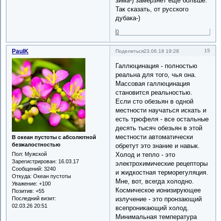
зима-) замёрзнет ещё больше.
Так сказать, от русского
дубака-)
0
PaulK
15
Поделиться
23.06.18 19:28
Галлюцинация - полностью
реальна для того, чья она.
Массовая галлюцинация
становится реальностью.
Если сто обезьян в одной
местности научаться искать и
есть трюфеля - все остальные
десять тысяч обезьян в этой
местности автоматически
В океан пустоты с абсолютной
безжалостностью
обретут это знание и навык.
Холод и тепло - это
Пол:
Мужской
Зарегистрирован
: 16.03.17
электрохимические рецепторы
Сообщений:
3240
и жидкостная терморегуляция.
Откуда:
Океан пустоты
Мне, вот, всегда холодно.
Уважение:
+100
Космическое ионизирующее
Позитив:
+55
излучение - это пронзающий
Последний визит:
02.03.26 20:51
всепроникающий холод.
Минимальная температура