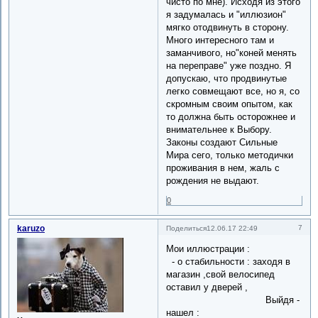
чисто по мне). Исходя из этого
я задумалась и "иллюзион"
мягко отодвинуть в сторону.
Много интересного там и
заманчивого, но"коней менять
на переправе" уже поздно. Я
допускаю, что продвинутые
легко совмещают все, но я, со
скромным своим опытом, как
то должна быть осторожнее и
внимательнее к Выбору.
Законы создают Сильные
Мира сего, только методички
проживания в нем, жаль с
рождения не выдают.
0
karuzo
7
Поделиться
12.06.17 22:49
Мои иллюстрации :
- о стабильности : заходя в
магазин ,свой велосипед
оставил у дверей ,
Выйдя -
нашел :