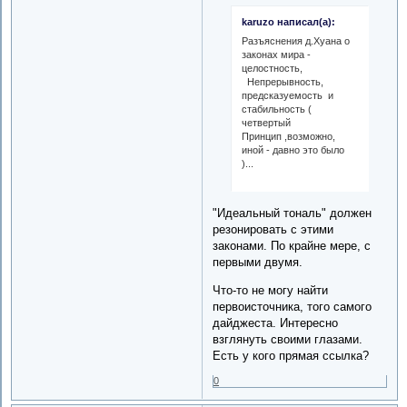
karuzo написал(а):
Разъяснения д.Хуана о
законах мира -
целостность,
Непрерывность,
предсказуемость и
стабильность (
четвертый
Принцип ,возможно,
иной - давно это было
)...
"Идеальный тональ" должен
резонировать с этими
законами. По крайне мере, с
первыми двумя.
Что-то не могу найти
первоисточника, того самого
дайджеста. Интересно
взглянуть своими глазами.
Есть у кого прямая ссылка?
0