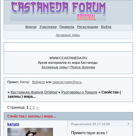
Форум
Участники
Правила
Регистрация
Войти
Активные темы
Объявление
WWW.CCASTANEDA.RU
Архив материалов из мира Кастанеды.
Активные темы
|
Поиск форума
Привет, Гость!
Войдите
или
зарегистрируйтесь
.
»
Кастанеда форум Original
»
Разговоры о Тонале
»
Свойства (
законы ) мира...
Страница:
1
2
3
»
Свойства ( законы ) мира...
karuzo
1
Поделиться
11.05.17 16:08
Приветствую всех !