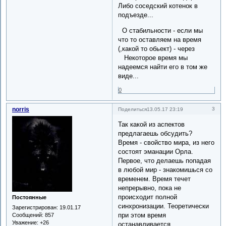
Либо соседский котенок в
подъезде...
О стабильности - если мы
что то оставляем на время
(,какой то обьект) - через
Некоторое время мы
надеемся найти его в том же
виде...
0
norris
3
Поделиться
13.05.17 23:19
Так какой из аспектов
предлагаешь обсудить?
Время - свойство мира, из него
состоят эманации Орла.
Первое, что делаешь попадая
в любой мир - знакомишься со
временем. Время течет
непрерывно, пока не
происходит полной
Постоянные
синхронизации. Теоретически
Зарегистрирован
: 19.01.17
при этом время
Сообщений:
857
Уважение:
+26
останавливается.