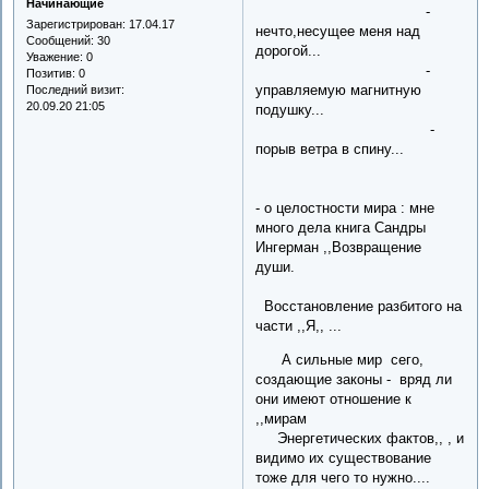
Начинающие
-
Зарегистрирован
: 17.04.17
нечто,несущее меня над
Сообщений:
30
дорогой...
Уважение:
0
-
Позитив:
0
управляемую магнитную
Последний визит:
20.09.20 21:05
подушку...
-
порыв ветра в спину...
- о целостности мира : мне
много дела книга Сандры
Ингерман ,,Возвращение
души.
Восстановление разбитого на
части ,,Я,, ...
А сильные мир сего,
создающие законы - вряд ли
они имеют отношение к
,,мирам
Энергетических фактов,, , и
видимо их существование
тоже для чего то нужно....