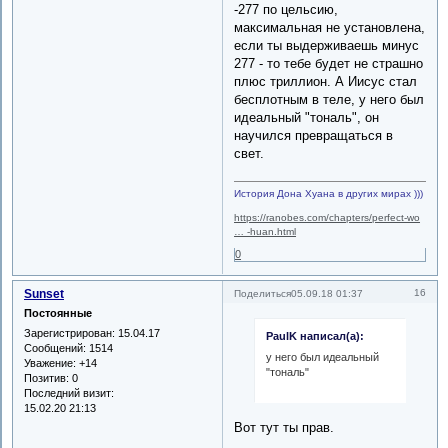
-277 по цельсию,
максимальная не установлена,
если ты выдерживаешь минус
277 - то тебе будет не страшно
плюс триллион. А Иисус стал
бесплотным в теле, у него был
идеальный "тональ", он
научился превращаться в
свет.
История Дона Хуана в других мирах )))
https://ranobes.com/chapters/perfect-wo
… -huan.html
0
Sunset
16
Поделиться
05.09.18 01:37
Постоянные
Зарегистрирован
: 15.04.17
PaulK написал(а):
Сообщений:
1514
у него был идеальный
Уважение:
+14
"тональ"
Позитив:
0
Последний визит:
15.02.20 21:13
Вот тут ты прав.