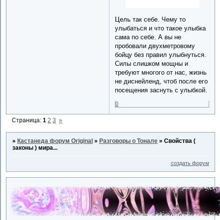
Цель так себе. Чему то
улыбаться и что такое улыбка
сама по себе. А вы не
пробовали двухметровому
бойцу без правил улыбнуться.
Силы слишком мощны и
требуют многого от нас, жизнь
не диснейленд, чтоб после его
посещения заснуть с улыбкой.
0
Страница:
1
2
3
»
»
Кастанеда форум Original
»
Разговоры о Тонале
»
Свойства (
законы ) мира...
создать форум