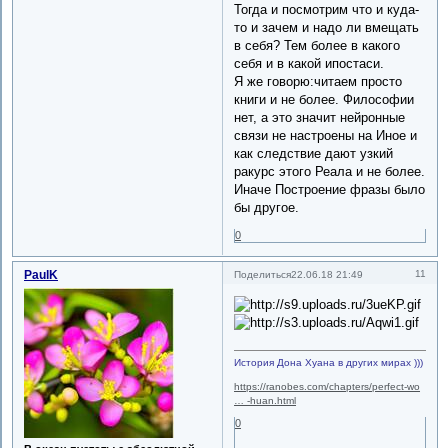
Тогда и посмотрим что и куда-
то и зачем и надо ли вмещать
в себя? Тем более в какого
себя и в какой ипостаси.
Я же говорю:читаем просто
книги и не более. Философии
нет, а это значит нейронные
связи не настроены на Иное и
как следствие дают узкий
ракурс этого Реала и не более.
Иначе Построение фразы было
бы другое.
0
PaulK
11
Поделиться
22.06.18 21:49
История Дона Хуана в других мирах )))
https://ranobes.com/chapters/perfect-wo
… -huan.html
0