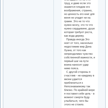
труд, и даже если это
окажется плодом его
воображения, странно,
но ценность его книг для
меня не упадет ни на
грамм. Это не то что
нужно мозгу, это то что
нужно сердцевине, душе
которая требует роста,
как вода дереву.
Правда иногда Эго
ноет от того, насколько
недостижим мир Дона
Хуана, от того как
непреодолимо чувство
собственной важности, и
первый шаг на пути
воина наносит удар
ниже пояса.
С другой стороны я
счастлив - не каждому в
жизни удается
приблизиться к
Непознаваемому так
близко. По крайней мере
я поставил себе цель - в
момент смерти буду
улыбаться, чего бы
этого не стоило.