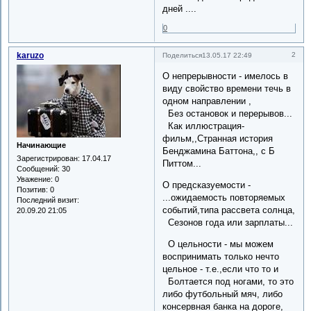
дней ....
0
karuzo
2
Поделиться
13.05.17 22:49
О непрерывности - имелось в
виду свойство времени течь в
одном направлении ,
Без остановок и перерывов...
Как иллюстрация-
фильм,,Странная история
Начинающие
Бенджамина Баттона,, с Б
Зарегистрирован
: 17.04.17
Питтом...
Сообщений:
30
Уважение:
0
О предсказуемости -
Позитив:
0
...ожидаемость повторяемых
Последний визит:
событий,типа рассвета солнца,
20.09.20 21:05
Сезонов года или зарплаты...
О цельности - мы можем
воспринимать только нечто
цельное - т.е.,если что то и
Болтается под ногами, то это
либо футбольный мяч, либо
консервная банка на дороге,