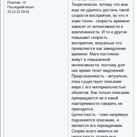
Позитив:
+3
Теоретически, потому что мне
Последний визит:
еще не удалось достичь такой
23.12.21 20:01
скорости восприятия, но что я
знаю точно - скорость времени
зависит от интенсивности и
вовлеченности. И то и другое
повышает скорость
восприятия, визуально это
проявляется как замедление
времени. Маги постоянно
живут в повышенной
интенсивности, поэтому для
них время течет медленней.
Предсказуемость - актуально,
пока существует описание
мира с его материальностью
объектов. Как только описание
прекращается ни о какой
повторяемости говорить не
приходится.
Целостность - тоже напрямую
подчиняется описанию, и
является его порождением.
Скорее всего имеется не
целостность отдельных