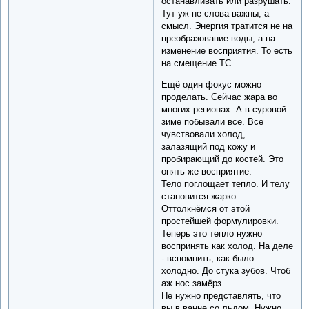
останавливать или разрушать.
Тут уж не слова важны, а
смысл. Энергия тратится не на
преобразование воды, а на
изменение восприятия. То есть
на смещение ТС.
Ещё один фокус можно
проделать. Сейчас жара во
многих регионах. А в суровой
зиме побывали все. Все
чувствовали холод,
залазящий под кожу и
пробирающий до костей. Это
опять же восприятие.
Тело поглощает тепло. И телу
становится жарко.
Оттолкнёмся от этой
простейшей формулировки.
Теперь это тепло нужно
воспринять как холод. На деле
- вспомнить, как было
холодно. До стука зубов. Чтоб
аж нос замёрз.
Не нужно представлять, что
вы в ванне со льдом. Нужно