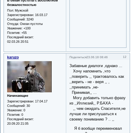
В океан пустоты с абсолютной
безжалостностью
Пол:
Мужской
Зарегистрирован
: 16.03.17
Сообщений:
3240
Откуда:
Океан пустоты
Уважение:
+100
Позитив:
+55
Последний визит:
02.03.26 20:51
karuzo
12
Поделиться
23.06.18 08:46
Забавные диалоги ,однако ...
Хочу напомнить ,что
,,поверить ,, трактовалось как
,,верить - не - веря ,, ,
,,принимать ,не-
Принимая,, ...
Начинающие
Могу добавить только фразу
Зарегистрирован
: 17.04.17
из ,,Иллюзий,, Р.БАХА -
Сообщений:
30
,, чем ожидать Спасителя,не
Уважение:
0
лучше ли прислушаться к
Позитив:
0
своему пониманию ? .. ,,
Последний визит:
20.09.20 21:05
Я б вообще переименовал