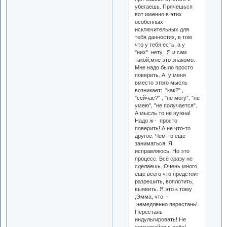
убегаешь. Прячешься
вот именно в этих
особенных
исключительных для
тебя данностях, в том
что у тебя есть, а у
"них" нету. Я и сам
такой,мне это знакомо.
Мне надо было просто
поверить. А у меня
вместо этого мысль
возникает: "как?" ,
"сейчас?" , "не могу", "не
умею", "не получается".
А мысль то не нужна!
Надо ж - просто
поверить! А не что-то
другое. Чем-то ещё
заниматься. Я
исправляюсь. Но это
процесс. Всё сразу не
сделаешь. Очень много
ещё всего что предстоит
разрешить, воплотить,
выявить. Я это к тому
,Эмма, что -
немедленно перестань!
Перестань
индульгировать! Не