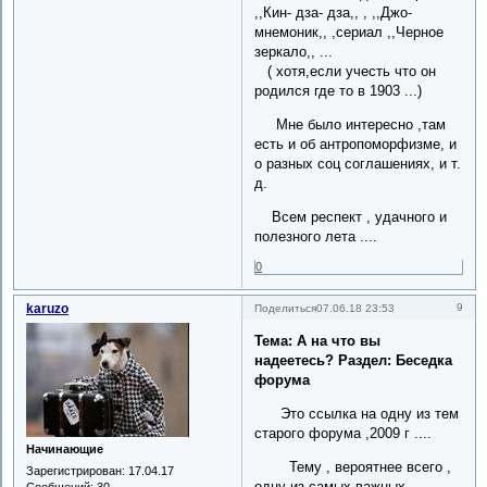
,,Кин- дза- дза,, , ,,Джо-
мнемоник,, ,сериал ,,Черное
зеркало,, ...
( хотя,если учесть что он
родился где то в 1903 ...)
Мне было интересно ,там
есть и об антропоморфизме, и
о разных соц соглашениях, и т.
д.
Всем респект , удачного и
полезного лета ....
0
karuzo
9
Поделиться
07.06.18 23:53
Тема: А на что вы
надеетесь? Раздел: Беседка
форума
Это ссылка на одну из тем
старого форума ,2009 г ....
Начинающие
Тему , вероятнее всего ,
Зарегистрирован
: 17.04.17
одну из самых важных....
Сообщений:
30