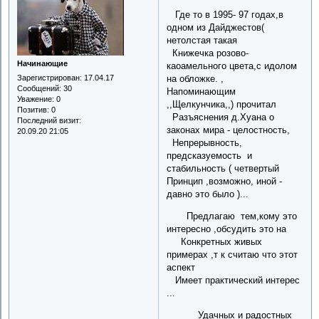
Где то в 1995- 97 годах,в
одном из Дайджестов(
нетолстая такая
Книжечка розово-
Начинающие
каоамельного цвета,с идолом
Зарегистрирован
: 17.04.17
на обложке. ,
Сообщений:
30
Напоминающим
Уважение:
0
,,Щелкунчика,,) прочитал
Позитив:
0
Разъяснения д.Хуана о
Последний визит:
законах мира - целостность,
20.09.20 21:05
Непрерывность,
предсказуемость и
стабильность ( четвертый
Принцип ,возможно, иной -
давно это было )...
Предлагаю тем,кому это
интересно ,обсудить это на
Конкретных живых
примерах ,т к считаю что этот
аспект
Имеет практический интерес
...
Удачных и радостных