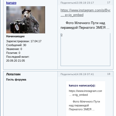
karuzo
17
Поделиться
13.09.19 23:17
https://www.instagram.com/p/Byd0
… e=ig_embed
Фото Млечного Пути над
пирамидой Пернатого ЗМЕЯ ...
0
Начинающие
Зарегистрирован
: 17.04.17
Сообщений:
30
Уважение:
0
Позитив:
0
Последний визит:
20.09.20 21:05
Лопаткин
18
Поделиться
14.09.19 07:41
Гость форума
karuzo написал(а):
https://www.instagram.com/p/Byd0X
… e=ig_embed
Фото Млечного Пути
над пирамидой
Пернатого ЗМЕЯ ...