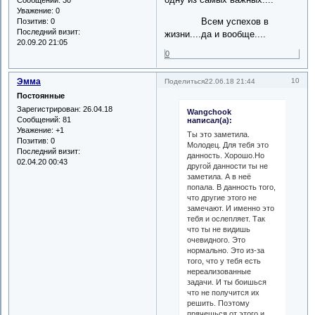
Уважение:
0
Всем успехов в
Позитив:
0
Последний визит:
жизни....да и вообще....
20.09.20 21:05
0
Эмма
10
Поделиться
22.06.18 21:44
Постоянные
Зарегистрирован
: 26.04.18
Wangchook
Сообщений:
81
написал(а):
Уважение:
+1
Ты это заметила.
Позитив:
0
Молодец. Для тебя это
Последний визит:
данность. Хорошо.Но
02.04.20 00:43
другой данности ты не
заметила. А в неё
попала. В данность того,
что другие этого не
замечают. И именно это
тебя и ослепляет. Так
что ты не видишь
очевидного. Это
нормально. Это из-за
того, что у тебя есть
нереализованные
задачи. И ты боишься
что не получится их
решить. Поэтому
прячешься от этого и