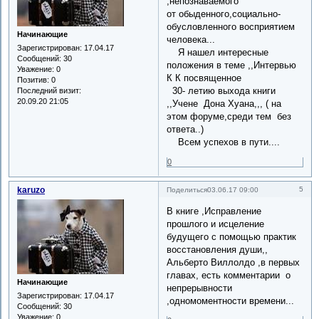
,непознаваемого
от обыденного,социально-
обусловленного восприятием
Начинающие
человека...
Зарегистрирован
: 17.04.17
Я нашел интересные
Сообщений:
30
положения в теме ,,Интервью
Уважение:
0
К К посвященное
Позитив:
0
30- летию выхода книги
Последний визит:
20.09.20 21:05
,,Учене Дона Хуана,,, ( на
этом форуме,среди тем без
ответа..)
Всем успехов в пути....
0
karuzo
5
Поделиться
03.06.17 09:00
В книге ,Исправление
прошлого и исцеление
будущего с помощью практик
восстановления души,,
Альберто Виллолдо ,в первых
главах, есть комментарии о
Начинающие
непрерывности
Зарегистрирован
: 17.04.17
,одномоментности времени...
Сообщений:
30
Уважение:
0