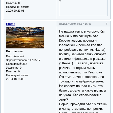
0
Позитив:
0
Последний визит:
20.09.20 21:05
Emma
6
Поделиться
04.06.17 15:51
Не нашла тему, в которую бы
можно было закинуть это.
Короче говоря, прочла я
Иллюзион и решила кое что
попробовать из техник Насти(
Постоянные
по типу забытой пачки сигарет
Пол:
Женский
в столе и фонарика в рюкзаке
Зарегистрирован
: 17.05.17
у Лены..) . Так вот , практика
Сообщений:
362
рабочая, с одним лишь
Уважение:
0
Позитив:
0
исключением, что Реал мне
Последний визит:
Откатил и очень хорошо и по
26.04.18 18:09
Тоналю и по нейронике тоже.
Не совсем поняла с чем это
было связано и какие нюансы
не учла. Кто сталкивался с
этим?
Норис, проходил это? Можешь
в личку ответить, не против.