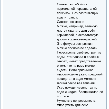
Сложно это обойти с
нормальной нерасшатаной
психикой. Без разгоняющих
трав и транса.
Сложно, но можно.
Можно, например, зелёную
листву сделать для себя
коричневой, а асфальтовую
дорогу - оранжево-красной.
Это фокусы восприятия.
Можно посложнее сделать.
Перестроить своё восприятие
воды. Кто плавал в солёных
озёрах, имеет представление
о том, что на воде можно
сидеть. Если привычное
мироописание уже с трещиной,
посидеть на воде можно в
любом озере без течения.
Исус походу именно так по
воде и ходил. Воспринимал её
плотной.
Нужно эту непрерывность
мира уметь для себя