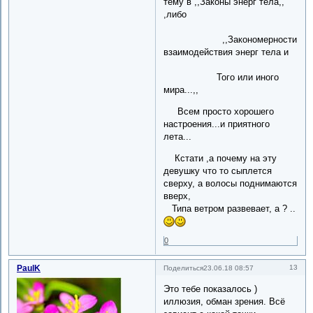
тему в ,,Законы энерг тела,,
,либо
,,Закономерности
взаимодействия энерг тела и
Того или иного
мира...,,
Всем просто хорошего
настроения...и приятного
лета...
Кстати ,а почему на эту
девушку что то сыплется
сверху, а волосы поднимаются
вверх,
Типа ветром развевает, а ? ..
0
PaulK
13
Поделиться
23.06.18 08:57
Это тебе показалось )
иллюзия, обман зрения. Всё