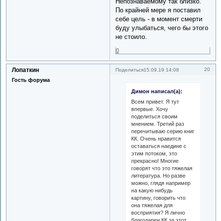
Непознаваемому так близко.
По крайней мере я поставил
себе цель - в момент смерти
буду улыбаться, чего бы этого
не стоило.
0
Лопаткин
20
Поделиться
15.09.19 14:08
Гость форума
Димон написал(а):
Всем привет. Я тут
впервые. Хочу
поделиться своим
мнением. Третий раз
перечитываю серию книг
КК. Очень нравится
оставаться наедине с
этим потоком, это
прекрасно! Многие
говорят что это тяжелая
литература. Но разве
можно, глядя например
на какую нибудь
картину, говорить что
она тяжелая для
восприятия? Я лично
благодарен КК за этот