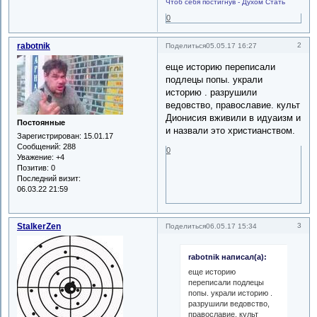
Чтоб себя постигнув - Духом Стать
0
rabotnik
2
Поделиться
05.05.17 16:27
еще историю переписали
подлецы попы. украли
историю . разрушили
ведовство, православие. культ
Дионисия вживили в идуаизм и
Постоянные
и назвали это христианством.
Зарегистрирован
: 15.01.17
Сообщений:
288
0
Уважение:
+4
Позитив:
0
Последний визит:
06.03.22 21:59
StalkerZen
3
Поделиться
06.05.17 15:34
rabotnik написал(а):
еще историю
переписали подлецы
попы. украли историю .
разрушили ведовство,
православие. культ