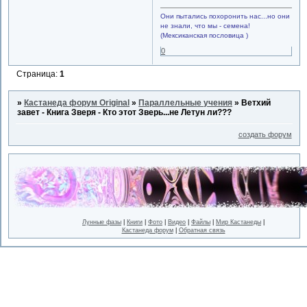
Они пытались похоронить нас...но они
не знали, что мы - семена!
(Мексиканская пословица )
0
Страница:
1
»
Кастанеда форум Original
»
Параллельные учения
»
Ветхий
завет - Книга Зверя - Кто этот Зверь...не Летун ли???
создать форум
Лунные фазы
|
Книги
|
Фото
|
Видео
|
Файлы
|
Мир Кастанеды
|
Кастанеда форум
|
Обратная связь