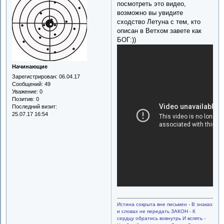
посмотреть это видео,
возможно вы увидите
сходство Летуна с тем, кто
описан в Ветхом завете как
БОГ:))
Начинающие
Зарегистрирован
: 06.04.17
Сообщений:
49
Уважение:
0
Позитив:
0
Последний визит:
25.07.17 16:54
Истина сокрыта вне письмен - В знаках
и словах не передать ЗАКОН - К
сердцу обратись вовнутрь И вспять -