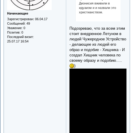
Дионисия вживили в
идуаизм и и назвали это
христианством.
Начинающие
Зарегистрирован
: 06.04.17
Сообщений:
49
Подозреваю, что за всем этим
Уважение:
0
Позитив:
0
стоит внедренное Летуном в
Последний визит:
людей Чужеродное Устройство
25.07.17 16:54
- делающее из людей его
образ и подобие - Хищника - И
создал Хищник человека по
своему образу и подобию.....
)