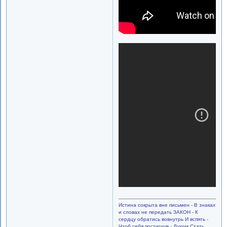
Истина сокрыта вне письмен - В знаках
и словах не передать ЗАКОН - К
сердцу обратись вовнутрь И вспять -
Чтоб себя постигнув - Духом Стать