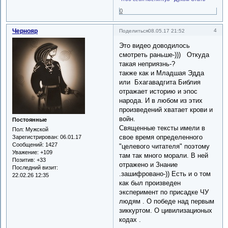
0
Чернояр
4
Поделиться
08.05.17 21:52
Это видео доводилось
смотреть раньше-))) Откуда
такая неприязнь-?
также как и Младшая Эдда
или Бхагавадгита Библия
отражает историю и эпос
народа. И в любом из этих
произведений хватает крови и
войн.
Постоянные
Священные тексты имели в
Пол:
Мужской
свое время определенного
Зарегистрирован
: 06.01.17
Сообщений:
1427
"целевого читателя" поэтому
Уважение:
+109
там так много морали. В ней
Позитив:
+33
отражено и Знание
Последний визит:
.зашифровано-)) Есть и о том
22.02.26 12:35
как был произведен
эксперимент по присадке ЧУ
людям . О победе над первым
зиккуртом. О цивилизационых
кодах .