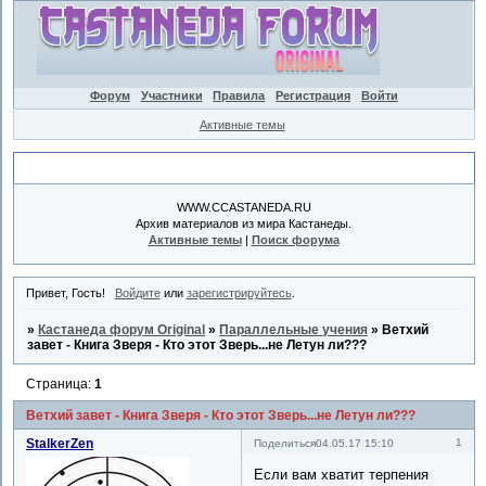
Форум
Участники
Правила
Регистрация
Войти
Активные темы
Объявление
WWW.CCASTANEDA.RU
Архив материалов из мира Кастанеды.
Активные темы
|
Поиск форума
Привет, Гость!
Войдите
или
зарегистрируйтесь
.
»
Кастанеда форум Original
»
Параллельные учения
»
Ветхий
завет - Книга Зверя - Кто этот Зверь...не Летун ли???
Страница:
1
Ветхий завет - Книга Зверя - Кто этот Зверь...не Летун ли???
StalkerZen
1
Поделиться
04.05.17 15:10
Если вам хватит терпения