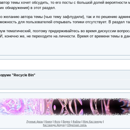
 автор темы хочет обсудить, то его посты с большой долей вероятности 
их обнаружения) в этот раздел.
по желанию автора темы (чью тему зафлудили), так и по решению админ
можность для пользователей открывать топики отсутствует. В раздел т
ум тематический, поэтому придерживайтесь во время дискуссии вопрос
И, конечно же, не переходите на личности. Время от времени темы в да
оруме "Recycle Bin"
Лунные фазы
|
Книги
|
Фото
|
Видео
|
Файлы
|
Мир Кастанеды
|
Кастанеда форум
|
Обратная связь