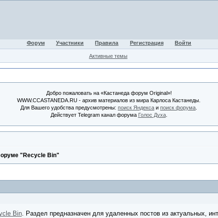
Форум
Участники
Правила
Регистрация
Войти
Активные темы
Добро пожаловать на «Кастанеда форум Original»!
WWW.CCASTANEDA.RU - архив материалов из мира Карлоса Кастанеды.
Для Вашего удобства предусмотрены:
поиск Яндекса
и
поиск форума
.
Действует Telegram канал форума
Голос Духа
.
оруме "Recycle Bin"
ycle Bin
. Раздел предназначен для удаленных постов из актуальных, ин