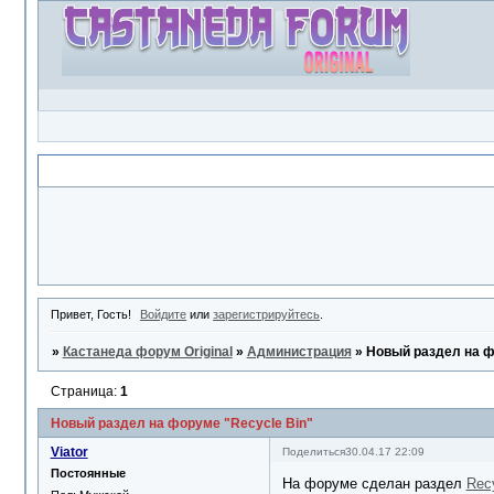
Объявление
Привет, Гость!
Войдите
или
зарегистрируйтесь
.
»
Кастанеда форум Original
»
Администрация
»
Новый раздел на ф
Страница:
1
Новый раздел на форуме "Recycle Bin"
Viator
Поделиться
30.04.17 22:09
Постоянные
На форуме сделан раздел
Rec