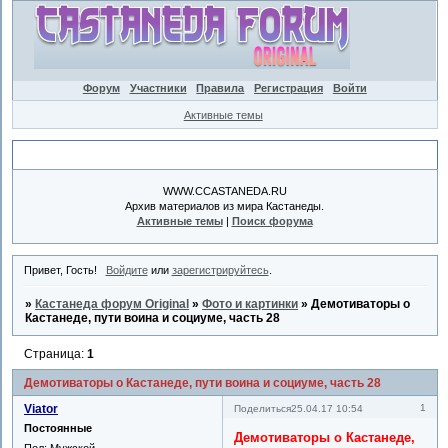
Форум
Участники
Правила
Регистрация
Войти
Активные темы
Объявление
WWW.CCASTANEDA.RU
Архив материалов из мира Кастанеды.
Активные темы
|
Поиск форума
Привет, Гость!
Войдите
или
зарегистрируйтесь
.
»
Кастанеда форум Original
»
Фото и картинки
»
Демотиваторы о
Кастанеде, пути воина и социуме, часть 28
Страница:
1
Демотиваторы о Кастанеде, пути воина и социуме, часть 28
Viator
1
Поделиться
25.04.17 10:54
Постоянные
Демотиваторы о Кастанеде,
Пол:
Мужской