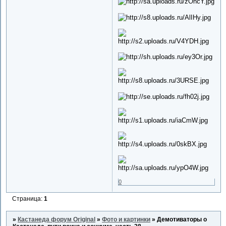
0
Страница:
1
»
Кастанеда форум Original
»
Фото и картинки
»
Демотиваторы о