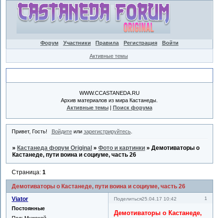
Форум
Участники
Правила
Регистрация
Войти
Активные темы
Объявление
WWW.CCASTANEDA.RU
Архив материалов из мира Кастанеды.
Активные темы
|
Поиск форума
Привет, Гость!
Войдите
или
зарегистрируйтесь
.
»
Кастанеда форум Original
»
Фото и картинки
»
Демотиваторы о
Кастанеде, пути воина и социуме, часть 26
Страница:
1
Демотиваторы о Кастанеде, пути воина и социуме, часть 26
Viator
1
Поделиться
25.04.17 10:42
Постоянные
Демотиваторы о Кастанеде,
Пол:
Мужской