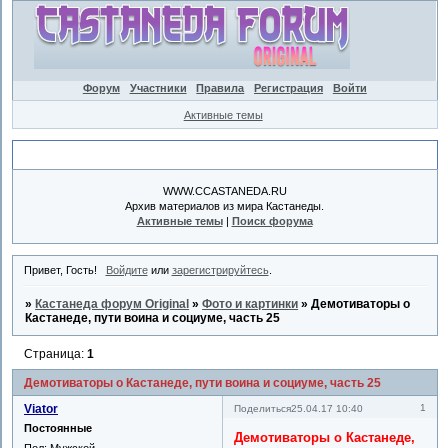
Форум
Участники
Правила
Регистрация
Войти
Активные темы
Объявление
WWW.CCASTANEDA.RU
Архив материалов из мира Кастанеды.
Активные темы
|
Поиск форума
Привет, Гость!
Войдите
или
зарегистрируйтесь
.
»
Кастанеда форум Original
»
Фото и картинки
»
Демотиваторы о
Кастанеде, пути воина и социуме, часть 25
Страница:
1
Демотиваторы о Кастанеде, пути воина и социуме, часть 25
Viator
1
Поделиться
25.04.17 10:40
Постоянные
Демотиваторы о Кастанеде,
Пол:
Мужской