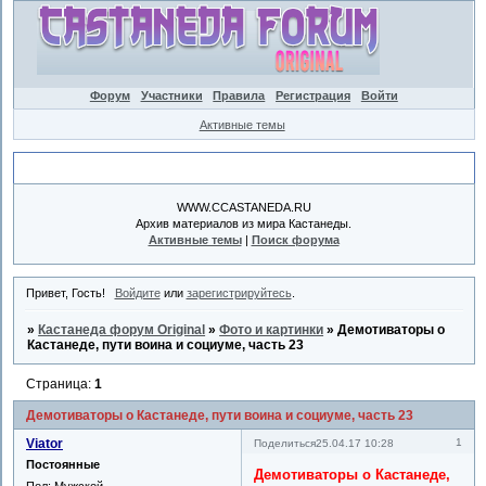
Форум
Участники
Правила
Регистрация
Войти
Активные темы
Объявление
WWW.CCASTANEDA.RU
Архив материалов из мира Кастанеды.
Активные темы
|
Поиск форума
Привет, Гость!
Войдите
или
зарегистрируйтесь
.
»
Кастанеда форум Original
»
Фото и картинки
»
Демотиваторы о
Кастанеде, пути воина и социуме, часть 23
Страница:
1
Демотиваторы о Кастанеде, пути воина и социуме, часть 23
Viator
1
Поделиться
25.04.17 10:28
Постоянные
Демотиваторы о Кастанеде,
Пол:
Мужской