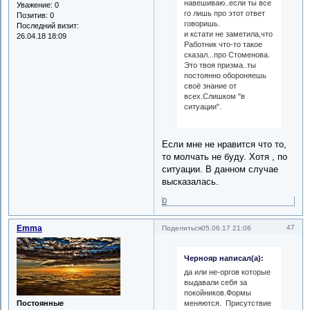
навешиваю..если ты все
Уважение:
0
го лишь про этот ответ
Позитив:
0
говоришь.
Последний визит:
и кстати не заметила,что
26.04.18 18:09
Работник что-то такое
сказал...про Стоменова.
Это твоя призма..ты
постоянно обороняешь
своё знание от
всех.Слишком "в
ситуации".
Если мне не нравится что то,
то молчать не буду. Хотя , по
ситуации. В данном случае
высказалась.
0
Emma
47
Поделиться
05.06.17 21:06
Чернояр написал(а):
да или не-оргов которые
выдавали себя за
покойников.Формы
Постоянные
меняются. Присутствие