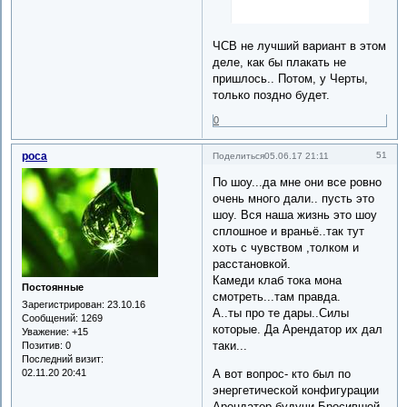
ЧСВ не лучший вариант в этом
деле, как бы плакать не
пришлось.. Потом, у Черты,
только поздно будет.
0
роса
51
Поделиться
05.06.17 21:11
По шоу...да мне они все ровно
очень много дали.. пусть это
шоу. Вся наша жизнь это шоу
сплошное и враньё..так тут
хоть с чувством ,толком и
расстановкой.
Камеди клаб тока мона
Постоянные
смотреть...там правда.
Зарегистрирован
: 23.10.16
А..ты про те дары..Силы
Сообщений:
1269
которые. Да Арендатор их дал
Уважение:
+15
таки...
Позитив:
0
Последний визит:
02.11.20 20:41
А вот вопрос- кто был по
энергетической конфигурации
Арендатор,будучи Бросившей