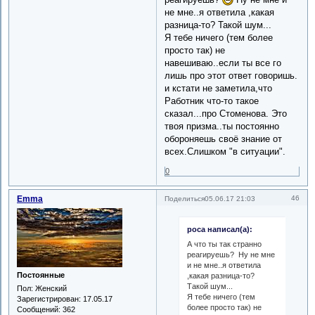
не мне..я ответила ,какая
разница-то? Такой шум...
Я тебе ничего (тем более
просто так) не
навешиваю..если ты все го
лишь про этот ответ говоришь.
и кстати не заметила,что
Работник что-то такое
сказал...про Стоменова. Это
твоя призма..ты постоянно
обороняешь своё знание от
всех.Слишком "в ситуации".
0
Emma
46
Поделиться
05.06.17 21:03
роса написал(а):
А что ты так странно
реагируешь? Ну не мне
и не мне..я ответила
Постоянные
,какая разница-то?
Такой шум...
Пол:
Женский
Я тебе ничего (тем
Зарегистрирован
: 17.05.17
более просто так) не
Сообщений:
362