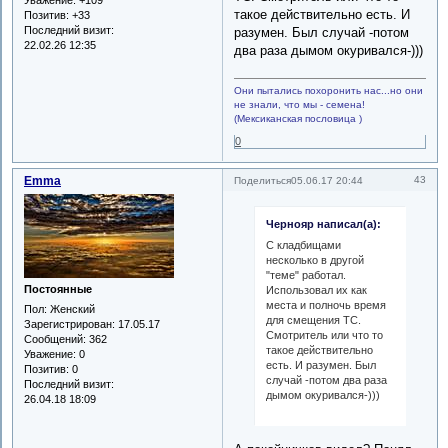
такое действительно есть. И
Позитив:
+33
Последний визит:
разумен. Был случай -потом
22.02.26 12:35
два раза дымом окуривался-)))
Они пытались похоронить нас...но они
не знали, что мы - семена!
(Мексиканская пословица )
0
Emma
43
Поделиться
05.06.17 20:44
Чернояр написал(а):
С кладбищами
несколько в другой
"теме" работал.
Постоянные
Использовал их как
места и полночь время
Пол:
Женский
для смещения ТС.
Зарегистрирован
: 17.05.17
Смотритель или что то
Сообщений:
362
такое действительно
Уважение:
0
есть. И разумен. Был
Позитив:
0
случай -потом два раза
Последний визит:
дымом окуривался-)))
26.04.18 18:09