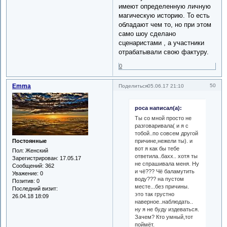
имеют определенную личную
магическую историю. То есть
обладают чем то, но при этом
само шоу сделано
сценаристами , а участники
отрабатывали свою фактуру.
0
Emma
50
Поделиться
05.06.17 21:10
роса написал(а):
Ты со мной просто не
разговаривала( и я с
тобой..по совсем другой
Постоянные
причине,нежели ты). и
вот я как бы тебе
Пол:
Женский
ответила..бахх.. хотя ты
Зарегистрирован
: 17.05.17
не спрашивала меня. Ну
Сообщений:
362
и чё??? Чё баламутить
Уважение:
0
воду??? на пустом
Позитив:
0
месте...без причины.
Последний визит:
это так грустно
26.04.18 18:09
наверное..наблюдать..
ну я не буду издеваться.
Зачем? Кто умный,тот
поймёт.