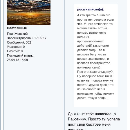
роса написал(а):
А кто зря то? Я ничего
против не говорила если
что. У него точно что-то
Постоянные
можно взять- вот на
пример извлечение
Пол:
Женский
силы из
Зарегистрирован
: 17.05.17
противоположных
Сообщений:
362
действий( так многие
Уважение:
0
делают люди.. то в
Позитив:
0
церковь бегут-то из
Последний визит:
церкви ,на пример.. и
26.04.18 18:09
взбивая пространство-
получают силу).
Про его замогильщину?
Ну наверное тоже так и
есть- нет повода ему не
верить..другое дело, что
из -за своего чсв я
никогда не пойду никому
делать такую вещь ...
Да я ж не тебе написала ,а
Работнику. Просто ты успела
пост свой быстрее меня
поставить.