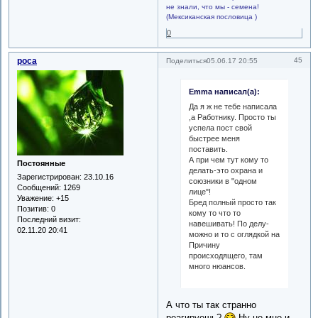
не знали, что мы - семена!
(Мексиканская пословица )
0
роса
45
Поделиться
05.06.17 20:55
Emma написал(а):
Да я ж не тебе написала
,а Работнику. Просто ты
успела пост свой
быстрее меня
поставить.
А при чем тут кому то
Постоянные
делать-это охрана и
Зарегистрирован
: 23.10.16
союзники в "одном
Сообщений:
1269
лице"!
Уважение:
+15
Бред полный просто так
Позитив:
0
кому то что то
Последний визит:
навешивать! По делу-
02.11.20 20:41
можно и то с оглядкой на
Причину
происходящего, там
много нюансов.
А что ты так странно
реагируешь?
Ну не мне и