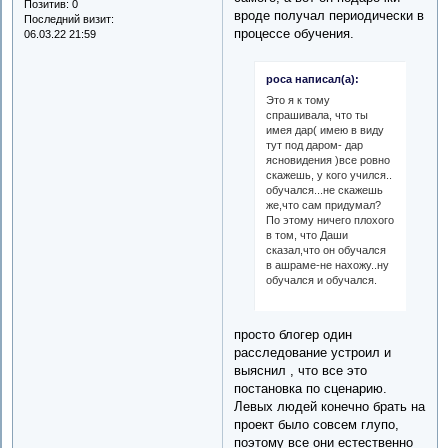
Позитив:
0
вроде получал периодически в
Последний визит:
процессе обучения.
06.03.22 21:59
роса написал(а):
Это я к тому
спрашивала, что ты
имея дар( имею в виду
тут под даром- дар
ясновидения )все ровно
скажешь, у кого учился..
обучался...не скажешь
же,что сам придумал?
По этому ничего плохого
в том, что Даши
сказал,что он обучался
в ашраме-не нахожу..ну
обучался и обучался.
просто блогер один
расследование устроил и
выяснил , что все это
постановка по сценарию.
Левых людей конечно брать на
проект было совсем глупо,
поэтому все они естественно