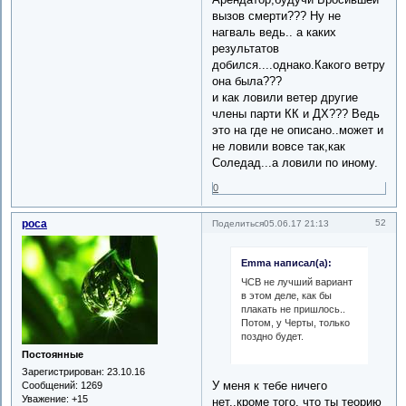
вызов смерти??? Ну не
нагваль ведь.. а каких
результатов
добился....однако.Какого ветру
она была???
и как ловили ветер другие
члены парти КК и ДХ??? Ведь
это на где не описано..может и
не ловили вовсе так,как
Соледад...а ловили по иному.
0
роса
52
Поделиться
05.06.17 21:13
Emma написал(а):
ЧСВ не лучший вариант
в этом деле, как бы
плакать не пришлось..
Потом, у Черты, только
поздно будет.
Постоянные
Зарегистрирован
: 23.10.16
У меня к тебе ничего
Сообщений:
1269
Уважение:
+15
нет..кроме того. что ты теорию