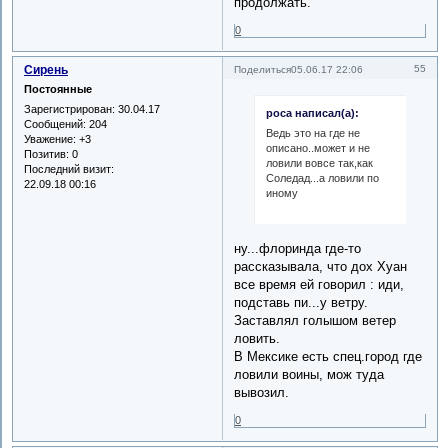
продолжать.
0
Сирень
55
Поделиться
05.06.17 22:06
Постоянные
Зарегистрирован
: 30.04.17
роса написал(а):
Сообщений:
204
Ведь это на где не
Уважение:
+3
описано..может и не
Позитив:
0
ловили вовсе так,как
Последний визит:
Соледад...а ловили по
22.09.18 00:16
иному
ну...флоринда где-то
рассказывала, что дох Хуан
все время ей говорил : иди,
подставь пи...у ветру.
Заставлял голышом ветер
ловить.
В Мексике есть спец.город где
ловили воины, мож туда
вывозил.
0