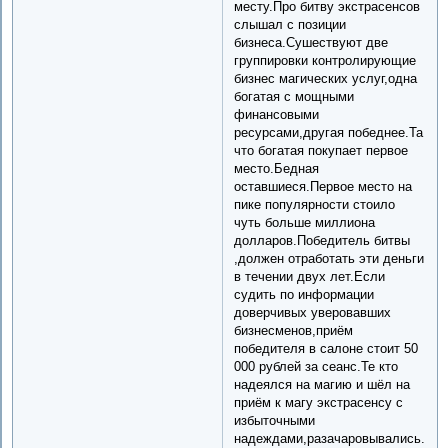
месту.Про битву экстрасенсов
слышал с позиции
бизнеса.Сушествуют две
группировки контролирующие
бизнес магических услуг,одна
богатая с мощными
финансовыми
ресурсами,другая победнее.Та
что богатая покупает первое
место.Бедная
оставшиеся.Первое место на
пике популярности стоило
чуть больше миллиона
долларов.Победитель битвы
,должен отработать эти деньги
в течении двух лет.Если
судить по информации
доверчивых уверовавших
бизнесменов,приём
победителя в салоне стоит 50
000 рублей за сеанс.Те кто
надеялся на магию и шёл на
приём к магу экстрасенсу с
избыточными
надеждами,разачаровывались.Гов