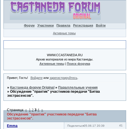
Форум
Участники
Правила
Регистрация
Войти
Активные темы
Объявление
WWW.CCASTANEDA.RU
Архив материалов из мира Кастанеды.
Активные темы
|
Поиск форума
Привет, Гость!
Войдите
или
зарегистрируйтесь
.
»
Кастанеда форум Original
»
Параллельные учения
»
Обсуждение "практик" участников передачи "Битва
экстрасенсов".
Страница:
«
1
2
3
4
»
Обсуждение "практик" участников передачи "Битва
экстрасенсов".
Emma
41
Поделиться
05.06.17 20:39