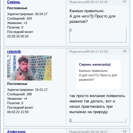
Сирень
57
Поделиться
05.06.17 22:35
Постоянные
Канешн правильно.
Зарегистрирован
: 30.04.17
А для чего?)) Просто для
Сообщений:
204
развития?
Уважение:
+3
Позитив:
0
0
Последний визит:
22.09.18 00:16
rabotnik
58
Поделиться
05.06.17 22:55
Сирень написал(а):
Канешн правильно.
А для чего?)) Просто для
развития?
Постоянные
Зарегистрирован
: 15.01.17
Сообщений:
288
так просто желание появилось
Уважение:
+4
именно так делать, вот и
Позитив:
0
начал практиковать при
Последний визит:
вылазках на природу.
06.03.22 21:59
0
Andersonz
59
Поделиться
21.09.18 18:17