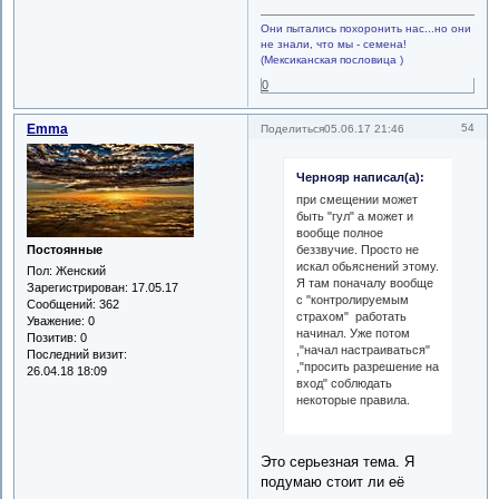
Они пытались похоронить нас...но они
не знали, что мы - семена!
(Мексиканская пословица )
0
Emma
54
Поделиться
05.06.17 21:46
Чернояр написал(а):
при смещении может
быть "гул" а может и
вообще полное
Постоянные
беззвучие. Просто не
искал обьяснений этому.
Пол:
Женский
Я там поначалу вообще
Зарегистрирован
: 17.05.17
с "контролируемым
Сообщений:
362
страхом" работать
Уважение:
0
начинал. Уже потом
Позитив:
0
,"начал настраиваться"
Последний визит:
,"просить разрешение на
26.04.18 18:09
вход" соблюдать
некоторые правила.
Это серьезная тема. Я
подумаю стоит ли её