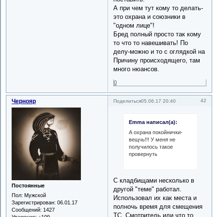
А при чем тут кому то делать-
это охрана и союзники в
"одном лице"!
Бред полный просто так кому
то что то навешивать! По
делу-можно и то с оглядкой на
Причину происходящего, там
много нюансов.
0
Чернояр
42
Поделиться
05.06.17 20:40
Emma написал(а):
А охрана покойнички-
вещчь!!! У меня не
получилось такое
провернуть
С кладбищами несколько в
Постоянные
другой "теме" работал.
Пол:
Мужской
Использовал их как места и
Зарегистрирован
: 06.01.17
полночь время для смещения
Сообщений:
1427
ТС. Смотритель или что то
Уважение:
+109