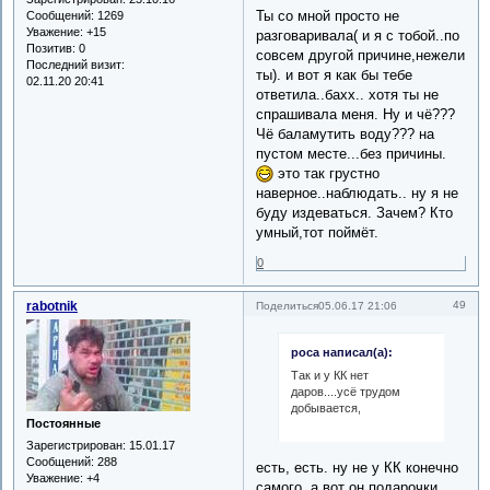
Ты со мной просто не
Сообщений:
1269
Уважение:
+15
разговаривала( и я с тобой..по
Позитив:
0
совсем другой причине,нежели
Последний визит:
ты). и вот я как бы тебе
02.11.20 20:41
ответила..бахх.. хотя ты не
спрашивала меня. Ну и чё???
Чё баламутить воду??? на
пустом месте...без причины.
это так грустно
наверное..наблюдать.. ну я не
буду издеваться. Зачем? Кто
умный,тот поймёт.
0
rabotnik
49
Поделиться
05.06.17 21:06
роса написал(а):
Так и у КК нет
даров....усё трудом
добывается,
Постоянные
Зарегистрирован
: 15.01.17
Сообщений:
288
есть, есть. ну не у КК конечно
Уважение:
+4
самого, а вот он подарочки