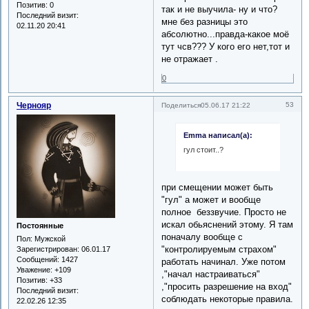
Позитив:
0
так и не выучила- ну и что?
Последний визит:
мне без разницы это
02.11.20 20:41
абсолютно...правда-какое моё
тут чсв??? У кого его нет,тот и
не отражает .
0
Чернояр
53
Поделиться
05.06.17 21:22
Emma написал(а):
гул стоит..?
при смещении может быть
"гул" а может и вообще
полное беззвучие. Просто не
искал обьяснений этому. Я там
Постоянные
поначалу вообще с
Пол:
Мужской
"контролируемым страхом"
Зарегистрирован
: 06.01.17
Сообщений:
1427
работать начинал. Уже потом
Уважение:
+109
,"начал настраиваться"
Позитив:
+33
,"просить разрешение на вход"
Последний визит:
соблюдать некоторые правила.
22.02.26 12:35