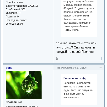
ощущается чуть больше
Пол:
Женский
месяца- может отсюда
Зарегистрирован
: 17.05.17
40 дней. Я одного чудика
Сообщений:
362
повешенного нашел ,на
Уважение:
0
одном из своих мест.
Позитив:
0
Так вот что то там
Последний визит:
ощущалось примерно
26.04.18 18:09
такое время.Липкое.
Потом ушло.
слышал какой там стон или
гул стоит..? Они заперты и
каждый по своей Причине.
0
роса
48
Поделиться
05.06.17 21:06
Emma написал(а):
Если мне не нравится
что то, то молчать не
буду. Хотя , по ситуации.
В данном случае
высказалась.
Постоянные
Зарегистрирован
: 23.10.16