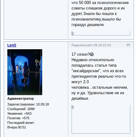
что 50 000 за психологические
советы слишком дорого и их
дурят.Знали бы пошли к
психоаналитику,вышло бы
гораздо дешевле.
0
LenS
60
Поделиться
21.09.18 22:24
17 сезон?😱
Недавно относительно
попадалась статья типа
"инсайдерская", что из всех
претендентов реально что-то
могут 2-3
человека...остальные ниочем,
ну и да. Удовольствие не из
дешёвых.
Администратор
Зарегистрирован
: 10.09.18
0
Сообщений:
1898
Уважение:
+563
Позитив:
+575
Последний визит:
Вчера 00:51