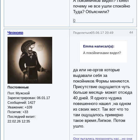
А покойничков видел? Понял
почему не все ушли спокойно
Туда? Объяснили?
0
Чернояр
44
Поделиться
05.06.17 20:49
Emma написал(а):
А покойничками видел?
да или не-оргов которые
выдавали себя за
покойников.Формы меняются.
Присутствие ощущается чуть
Постоянные
больше месяца- может отсюда
Пол:
Мужской
40 дней. Я одного чудика
Зарегистрирован
: 06.01.17
Сообщений:
1427
повешенного нашел ,на одном
Уважение:
+109
из своих мест. Так вот что то
Позитив:
+33
там ощущалось примерно
Последний визит:
такое время.Липкое. Потом
22.02.26 12:35
ушло.
Они пытались похоронить нас...но они