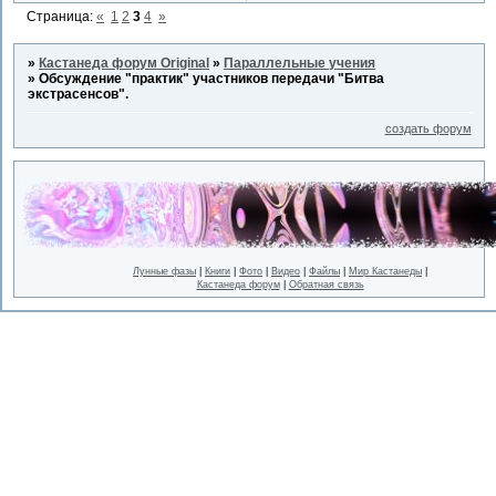
Страница:
«
1
2
3
4
»
»
Кастанеда форум Original
»
Параллельные учения
»
Обсуждение "практик" участников передачи "Битва
экстрасенсов".
создать форум
Лунные фазы
|
Книги
|
Фото
|
Видео
|
Файлы
|
Мир Кастанеды
|
Кастанеда форум
|
Обратная связь