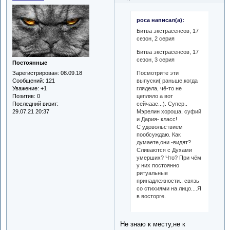
роса написал(а):
Битва экстрасенсов, 17
сезон, 2 серия
Битва экстрасенсов, 17
сезон, 3 серия
Постоянные
Зарегистрирован
: 08.09.18
Посмотрите эти
Сообщений:
121
выпуски( раньше,когда
Уважение:
+1
глядела, чё-то не
Позитив:
0
цепляло а вот
Последний визит:
сейчаас...). Супер..
29.07.21 20:37
Мэрелин хороша, суфий
и Дария- класс!
С удовольствием
пообсуждаю. Как
думаете,они -видят?
Сливаются с Духами
умерших? Что? При чём
у них постоянно
ритуальные
принадлежности.. связь
со стихиями на лицо....Я
в восторге.
Не знаю к месту,не к