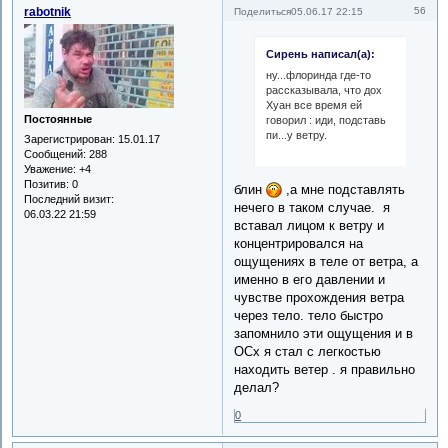
rabotnik
56
Поделиться
05.06.17 22:15
Сирень написал(а):
ну...флоринда где-то
рассказывала, что дох
Хуан все время ей
Постоянные
говорил : иди, подставь
пи...у ветру.
Зарегистрирован
: 15.01.17
Сообщений:
288
Уважение:
+4
Позитив:
0
блин
,а мне подставлять
Последний визит:
нечего в таком случае. я
06.03.22 21:59
вставал лицом к ветру и
концентрировался на
ощущениях в теле от ветра, а
именно в его давлении и
чувстве прохождения ветра
через тело. тело быстро
запомнило эти ощущения и в
ОСх я стал с легкостью
находить ветер . я правильно
делал?
0