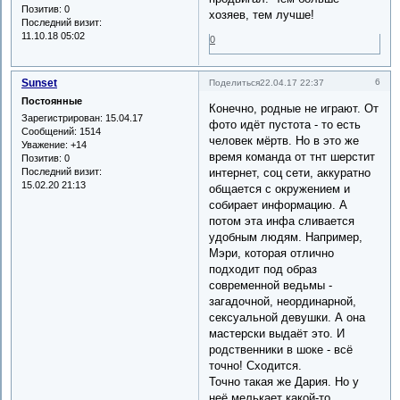
Позитив:
0
хозяев, тем лучше!
Последний визит:
11.10.18 05:02
0
Sunset
6
Поделиться
22.04.17 22:37
Постоянные
Конечно, родные не играют. От
Зарегистрирован
: 15.04.17
фото идёт пустота - то есть
Сообщений:
1514
человек мёртв. Но в это же
Уважение:
+14
время команда от тнт шерстит
Позитив:
0
Последний визит:
интернет, соц сети, аккуратно
15.02.20 21:13
общается с окружением и
собирает информацию. А
потом эта инфа сливается
удобным людям. Например,
Мэри, которая отлично
подходит под образ
современной ведьмы -
загадочной, неординарной,
сексуальной девушки. А она
мастерски выдаёт это. И
родственники в шоке - всё
точно! Сходится.
Точно такая же Дария. Но у
неё мелькает какой-то