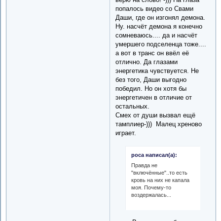
попалось видео со Свами
Даши, где он изгонял демона.
Ну. насчёт демона я конечно
сомневаюсь.... да и насчёт
умершего подселенца тоже....
а вот в транс он ввёл её
отлично. Да глазами
энергетика чувствуется. Не
без того, Даши выгодно
победил. Но он хотя бы
энергетичен в отличие от
остальных.
Смех от души вызвал ещё
тамплиер-))) Малец хреново
играет.
роса написал(а):
Правда не
"включённые"..то есть
кровь на них не капала
моя. Почему-то
воздержалась...