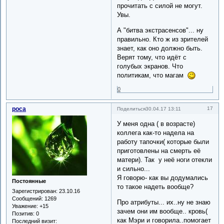
прочитать с силой не могут.
Увы.
А "битва экстрасенсов"... ну
правильно. Кто ж из зрителей
знает, как оно должно быть.
Верят тому, что идёт с
голубых экранов. Что
политикам, что магам
0
роса
17
Поделиться
30.04.17 13:11
У меня одна ( в возрасте)
коллега как-то надела на
работу тапочки( которые были
приготовлены на смерть её
матери). Так у неё ноги отекли
и сильно...
Я говорю- как вы додумались
Постоянные
то такое надеть вообще?
Зарегистрирован
: 23.10.16
Сообщений:
1269
Про атрибуты... их..ну не знаю
Уважение:
+15
зачем они им вообще.. кровь(
Позитив:
0
как Мэри и говорила..помогает
Последний визит: