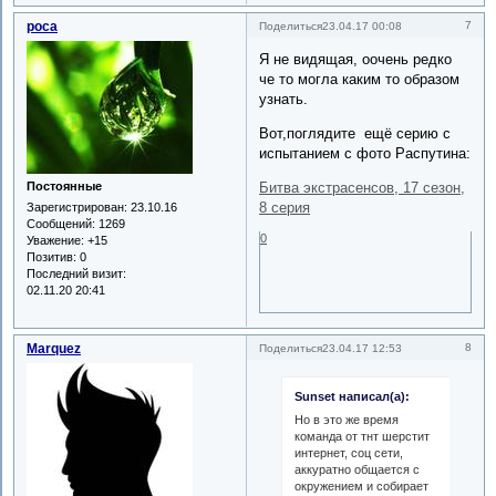
роса
7
Поделиться
23.04.17 00:08
Я не видящая, оочень редко
че то могла каким то образом
узнать.
Вот,поглядите ещё серию с
испытанием с фото Распутина:
Битва экстрасенсов, 17 сезон,
Постоянные
8 серия
Зарегистрирован
: 23.10.16
Сообщений:
1269
0
Уважение:
+15
Позитив:
0
Последний визит:
02.11.20 20:41
Marquez
8
Поделиться
23.04.17 12:53
Sunset написал(а):
Но в это же время
команда от тнт шерстит
интернет, соц сети,
аккуратно общается с
окружением и собирает