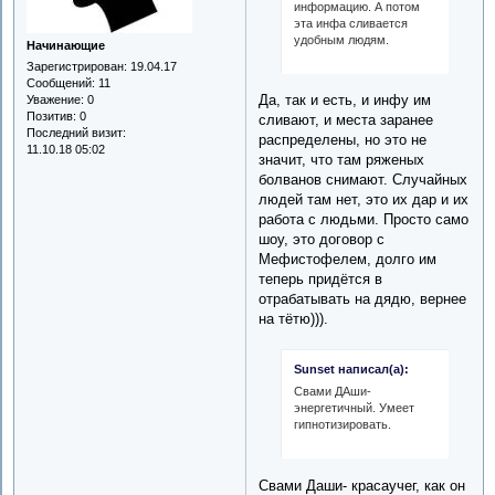
информацию. А потом
эта инфа сливается
удобным людям.
Начинающие
Зарегистрирован
: 19.04.17
Сообщений:
11
Да, так и есть, и инфу им
Уважение:
0
Позитив:
0
сливают, и места заранее
Последний визит:
распределены, но это не
11.10.18 05:02
значит, что там ряженых
болванов снимают. Случайных
людей там нет, это их дар и их
работа с людьми. Просто само
шоу, это договор с
Мефистофелем, долго им
теперь придётся в
отрабатывать на дядю, вернее
на тётю))).
Sunset написал(а):
Свами ДАши-
энергетичный. Умеет
гипнотизировать.
Свами Даши- красаучег, как он