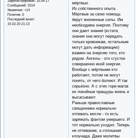
Зарегистрирован
: 15.04.17
мёртвых.
Сообщений:
1514
Из собственного опыта.
Уважение:
+14
Мёртвые за свою помощь
Позитив:
0
Последний визит:
берут жизненные силы. Им
15.02.20 21:13
необходима энергия. Поэтому
они дают знания (кстати,
знания они могут передать
только кровникам, остальным
могут дать информацию)
взамен на энергию того, кто
рядом. Ангелы - это сгустки
совершенно иной энергии.
Вообще с мёртвыми кто
работают, потом не могут
понять, от чего болеют. И так
серьёзно. А с этих горе-магов
их покойные пращуры жизнь и
высасывают.
Раньше православные
священники нормально
отпевать могли - то есть
заряжать фантом умершего. И
тот нормально уходил. Теперь
не отпевание, а сплошная
клоунада. Даже молитвы