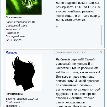
ли ее родственники стали бы
разыгрывать ПОСТАНОВКУ. А
вторая погибшая, реально
копия отца... и он тоже навряд
Постоянные
ли бы стал играться.
Зарегистрирован
: 23.10.16
Сообщений:
1269
0
Уважение:
+15
Позитив:
0
Последний визит:
02.11.20 20:41
Marquez
5
Поделиться
22.04.17 22:22
Любимый сериал!!! Самый
успешный, популярный и
качественный на российском
тв! Посмотрите, какие типажи!
Вот кого в наше кино надо
приглашать! И какой прогресс
по сравнению с первыми
выпусками, когда один хитрый
дедушка, якобы эксперт со
Начинающие
стороны и скептик, только
Зарегистрирован
: 19.04.17
своих экстрасенсов
Сообщений:
11
Уважение:
0
продвигал. Чем больше