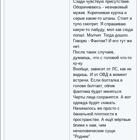
Сзади чувствую присутствие.
Оборачиваюсь - незнакомый
мужик. Коричневая куртка и
серые какие-то штаны. Стоит и
тупо смотрит. Я спрашиваю
какую-то лабуду, мол как сюда
попал. Молчит. Тогда дошло.
Говорю - Фантом? И его тут же
нет.
После таких случаев,
думаешь, что с головой что-то
ку-ку.
Вообще, зависит от ЛС, как их
видишь. И от ОВД в момент
встречи. Если болталка в
голове болтает, облик
фантома будет меняться.
Черты лица сохранятся. А вот
одежда будет скакать.
Начиналось же просто с
банальной плотности в
пространстве. А ещё мёртвые
ближе к нам, чем
нечеловеческие сущи.
"Роднее".