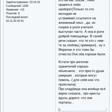
кто на нас похож...либо
Зарегистрирован
: 23.10.16
нравятся либо
Сообщений:
1269
наоборот)Только то,что
Уважение:
+15
молодая не
Позитив:
0
Последний визит:
устраивает,ссылался на
02.11.20 20:41
жизненный опыт...да, он
скорее в роли учителя
выступал часто. А она в роли
доброй помощницы. В своей
речи сказал. что те кто с ним-
те за любовь( примерно)...ну к
Мерелин я это тоже бы
отнесла.Они оба хороши были.
Кстати про ангелов-
хранителей хорошо
объяснили... это просто души
умерших ..которые могут
помочь..( для себя кое что
прояснила).
Про кладбище она вообще всё
верно сказала...про кресты
вдоль дорого- что они
порталы...
0