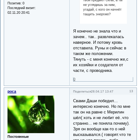
Позитив:
0
не углядишь за ним,
Последний визит:
угадай, с кого он начнёт
02.11.20 20:41
тащить энергию?
Я конечно не знала что и
зачем.. так.. развлекалась
наверное. И потому кровь
отставила. Руны и сейчас в
таком же положении.
Тянуть - с меня конечно же,с
их хозяйки и создателя от
части, с проводника.
0
роса
13
Поделиться
28.04.17 13:47
Свами Даши победил...
интересно конечно. Но по мне
так он на равне с Мерилин
шёл( хоть и не любит её..что
странно... не поняла почему).
Зря он вообще как-то о ней
высказывался.( говорят.что те
Постоянные