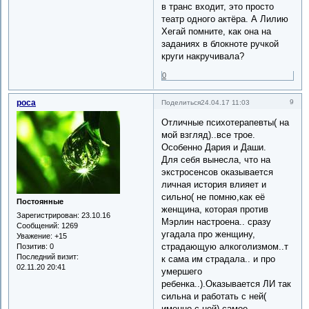
в транс входит, это просто
театр одного актёра. А Лилию
Хегай помните, как она на
заданиях в блокноте ручкой
круги накручивала?
0
роса
9
Поделиться
24.04.17 11:03
Отличные психотерапевты( на
мой взгляд)..все трое.
Особенно Дария и Даши.
Для себя вынесла, что на
экстросенсов оказывается
личная история влияет и
сильно( не помню,как её
Постоянные
женщина, которая против
Зарегистрирован
: 23.10.16
Мэрлин настроена.. сразу
Сообщений:
1269
угадала про женщину,
Уважение:
+15
страдающую алкоголизмом..т
Позитив:
0
Последний визит:
к сама им страдала.. и про
02.11.20 20:41
умершего
ребенка..).Оказывается ЛИ так
сильна и работать с ней(
именно с ней) самое