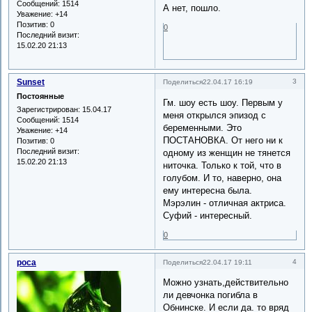
Сообщений:
1514
А нет, пошло.
Уважение:
+14
Позитив:
0
0
Последний визит:
15.02.20 21:13
Sunset
3
Поделиться
22.04.17 16:19
Постоянные
Гм. шоу есть шоу. Первым у
Зарегистрирован
: 15.04.17
меня открылся эпизод с
Сообщений:
1514
беременными. Это
Уважение:
+14
ПОСТАНОВКА. От него ни к
Позитив:
0
Последний визит:
одному из женщин не тянется
15.02.20 21:13
ниточка. Только к той, что в
голубом. И то, наверно, она
ему интересна была.
Мэрэлин - отличная актриса.
Суфий - интересный.
0
роса
4
Поделиться
22.04.17 19:11
Можно узнать,действительно
ли девчонка погибла в
Обнинске. И если да. то вряд