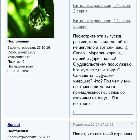
Битва экстрасенсов, 17 сезон,
2 серия
Битва экстрасенсов, 17 сезон,
3 серия
Посмотрите эти выпуски(
раньше,когда глядела, чё-то
Постоянные
не цепляло а вот сейчаас...).
Зарегистрирован
: 23.10.16
Сообщений:
1269
Супер.. Мэрелин хороша,
Уважение:
+15
суфий и Дария- класс!
Позитив:
0
С удовольствием пообсуждаю.
Последний визит:
Как думаете,они -видят?
02.11.20 20:41
Сливаются с Духами
умерших? Что? При чём у них
постоянно ритуальные
принадлежности.. связь со
стихиями на лицо....Я в
восторге.
0
Sunset
2
Поделиться
22.04.17 16:02
Постоянные
Пишет, что нет такой страницы
Зарегистрирован
: 15.04.17