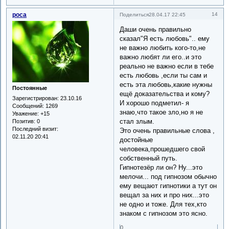
роса
14
Поделиться
28.04.17 22:45
Даши очень правильно
сказал"Я есть любовь".. ему
не важно любить кого-то,не
важно любят ли его..и это
реально не важно если в тебе
есть любовь ,если ты сам и
есть эта любовь,какие нужны
Постоянные
ещё доказательства и кому?
Зарегистрирован
: 23.10.16
И хорошо подметил- я
Сообщений:
1269
знаю,что такое зло,но я не
Уважение:
+15
стал злым.
Позитив:
0
Последний визит:
Это очень правильные слова ,
02.11.20 20:41
достойные
человека,прошедшего свой
собственный путь.
Гипнотезёр ли он? Ну...это
мелочи... под гипнозом обычно
ему вещают гипнотики а тут он
вещал за них и про них...это
не одно и тоже. Для тех,кто
знаком с гипнозом это ясно.
0