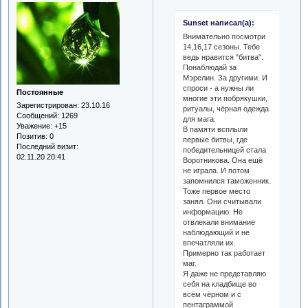
Sunset написал(а):
Внимательно посмотри
14,16,17 сезоны. Тебе
ведь нравится "битва".
Понаблюдай за
Мэрелин. За другими. И
спроси - а нужны ли
Постоянные
многие эти побрякушки,
Зарегистрирован
: 23.10.16
ритуалы, чёрная одежда
Сообщений:
1269
для мага.
Уважение:
+15
В памяти всплыли
Позитив:
0
первые битвы, где
Последний визит:
победительницей стала
02.11.20 20:41
Воротникова. Она ещё
не играла. И потом
запомнился таможенник.
Тоже первое место
занял. Они считывали
информацию. Не
отвлекали внимание
наблюдающий и не
впечатляли их.
Примерно так работает
маг.
Я даже не представляю
себя на кладбище во
всём чёрном и с
пентаграммой