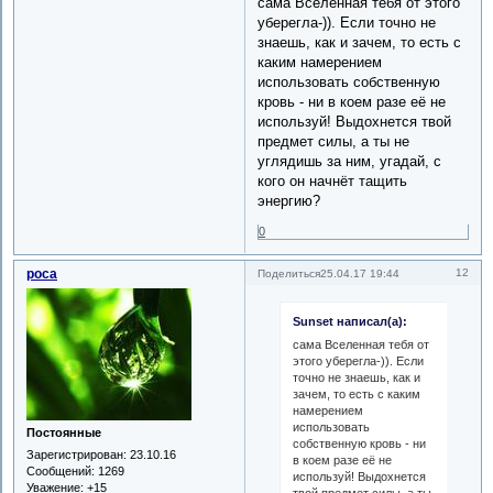
сама Вселенная тебя от этого
уберегла-)). Если точно не
знаешь, как и зачем, то есть с
каким намерением
использовать собственную
кровь - ни в коем разе её не
используй! Выдохнется твой
предмет силы, а ты не
углядишь за ним, угадай, с
кого он начнёт тащить
энергию?
0
роса
12
Поделиться
25.04.17 19:44
Sunset написал(а):
сама Вселенная тебя от
этого уберегла-)). Если
точно не знаешь, как и
зачем, то есть с каким
намерением
использовать
Постоянные
собственную кровь - ни
Зарегистрирован
: 23.10.16
в коем разе её не
Сообщений:
1269
используй! Выдохнется
Уважение:
+15
твой предмет силы, а ты