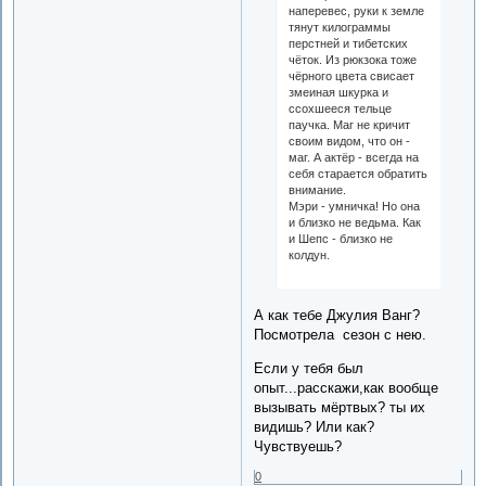
наперевес, руки к земле
тянут килограммы
перстней и тибетских
чёток. Из рюкзока тоже
чёрного цвета свисает
змеиная шкурка и
ссохшееся тельце
паучка. Маг не кричит
своим видом, что он -
маг. А актёр - всегда на
себя старается обратить
внимание.
Мэри - умничка! Но она
и близко не ведьма. Как
и Шепс - близко не
колдун.
А как тебе Джулия Ванг?
Посмотрела сезон с нею.
Если у тебя был
опыт...расскажи,как вообще
вызывать мёртвых? ты их
видишь? Или как?
Чувствуешь?
0