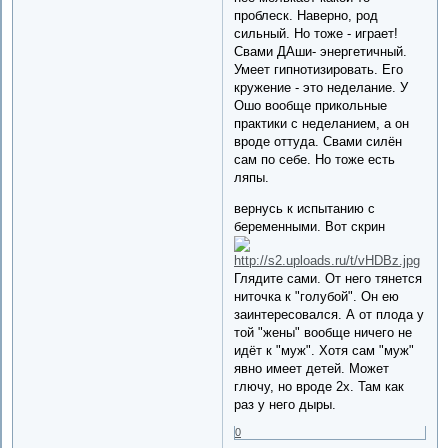
проблеск. Наверно, род
сильный. Но тоже - играет!
Свами ДАши- энергетичный.
Умеет гипнотизировать. Его
кружение - это неделание. У
Ошо вообще прикольные
практики с неделанием, а он
вроде оттуда. Свами силён
сам по себе. Но тоже есть
ляпы.
вернусь к испытанию с
беременными. Вот скрин
Глядите сами. От него тянется
ниточка к "голубой". Он ею
заинтересовался. А от плода у
той "жены" вообще ничего не
идёт к "муж". Хотя сам "муж"
явно имеет детей. Может
глючу, но вроде 2х. Там как
раз у него дыры.
0