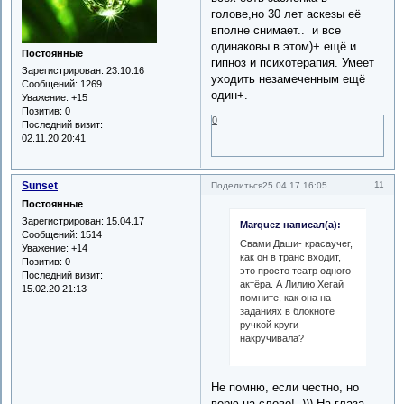
голове,но 30 лет аскезы её
вполне снимает.. и все
одинаковы в этом)+ ещё и
Постоянные
гипноз и психотерапия. Умеет
Зарегистрирован
: 23.10.16
уходить незамеченным ещё
Сообщений:
1269
один+.
Уважение:
+15
Позитив:
0
0
Последний визит:
02.11.20 20:41
Sunset
11
Поделиться
25.04.17 16:05
Постоянные
Зарегистрирован
: 15.04.17
Marquez написал(а):
Сообщений:
1514
Свами Даши- красаучег,
Уважение:
+14
как он в транс входит,
Позитив:
0
это просто театр одного
Последний визит:
актёра. А Лилию Хегай
15.02.20 21:13
помните, как она на
заданиях в блокноте
ручкой круги
накручивала?
Не помню, если честно, но
верю на слово! -))) На глаза