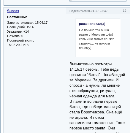
Sunset
15
Поделиться
28.04.17 23:47
Постоянные
Зарегистрирован
: 15.04.17
роса написал(а):
Сообщений:
1514
Но по мне так он на
Уважение:
+14
равне с Мерилин шёл(
Позитив:
0
хоть и не любит её..что
Последний визит:
странно... не поняла
15.02.20 21:13
почему)
Внимательно посмотри
14,16,17 сезоны. Тебе ведь
нравится "битва". Понаблюдай
за Мэрелин. За другими. И
спроси - а нужны ли многие
эти побрякушки, ритуалы,
чёрная одежда для мага.
В памяти всплыли первые
битвы, где победительницей
стала Воротникова. Она ещё
не играла. И потом
запомнился таможенник. Тоже
первое место занял. Они