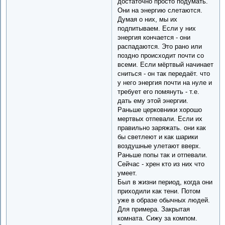
достаточно просто подумать.
Они на энергию слетаются.
Думая о них, мы их
подпитываем. Если у них
энергия кончается - они
распадаются. Это рано или
поздно происходит почти со
всеми. Если мёртвый начинает
сниться - он так передаёт. что
у него энергия почти на нуле и
требует его помянуть - т.е.
дать ему этой энергии.
Раньше церковники хорошо
мертвых отпевали. Если их
правильно заряжать. они как
бы светлеют и как шарики
воздушные улетают вверх.
Раньше попы так и отпевали.
Сейчас - хрен кто из них что
умеет.
Был в жизни период, когда они
приходили как тени. Потом
уже в образе обычных людей.
Для примера. Закрытая
комната. Сижу за компом.