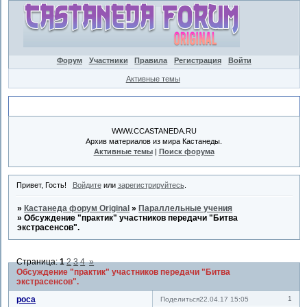
Форум
Участники
Правила
Регистрация
Войти
Активные темы
Объявление
WWW.CCASTANEDA.RU
Архив материалов из мира Кастанеды.
Активные темы
|
Поиск форума
Привет, Гость!
Войдите
или
зарегистрируйтесь
.
»
Кастанеда форум Original
»
Параллельные учения
»
Обсуждение "практик" участников передачи "Битва
экстрасенсов".
Страница:
1
2
3
4
»
Обсуждение "практик" участников передачи "Битва
экстрасенсов".
роса
1
Поделиться
22.04.17 15:05