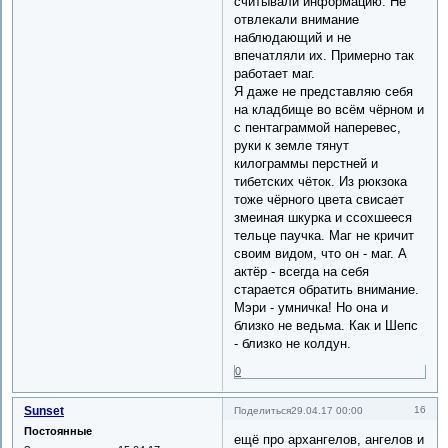
считывали информацию. Не
отвлекали внимание
наблюдающий и не
впечатляли их. Примерно так
работает маг.
Я даже не представляю себя
на кладбище во всём чёрном и
с пентаграммой наперевес,
руки к земле тянут
килограммы перстней и
тибетских чёток. Из рюкзока
тоже чёрного цвета свисает
змеиная шкурка и ссохшееся
тельце паучка. Маг не кричит
своим видом, что он - маг. А
актёр - всегда на себя
старается обратить внимание.
Мэри - умничка! Но она и
близко не ведьма. Как и Шепс
- близко не колдун.
0
Sunset
16
Поделиться
29.04.17 00:00
Постоянные
ещё про архангелов, ангелов и