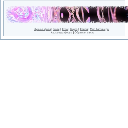
Лунные фазы
|
Книги
|
Фото
|
Видео
|
Файлы
|
Мир Кастанеды
|
Кастанеда форум
|
Обратная связь