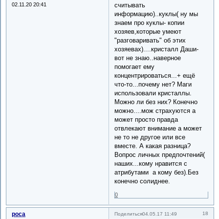
02.11.20 20:41
считывать
информацию)..куклы( ну мы
знаем про куклы- копии
хозяев,которые умеют
"разговаривать" об этих
хозяевах)....кристалл Даши-
вот не знаю..наверное
помогает ему
концентрироваться...+ ещё
что-то...почему нет? Маги
использовали кристаллы.
Можно ли без них? Конечно
можно....мож страхуются а
может просто правда
отвлекают внимание а может
не то не другое или все
вместе. А какая разница?
Вопрос личных предпочтений(
наших...кому нравится с
атрибутами а кому без).Без
конечно солиднее.
0
роса
18
Поделиться
04.05.17 11:49