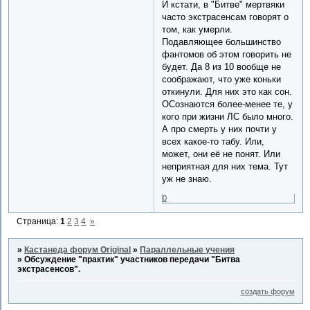
И кстати, в "Битве" мертвяки
часто экстрасенсам говорят о
том, как умерли.
Подавляющее большинство
фантомов об этом говорить не
будет. Да 8 из 10 вообще не
соображают, что уже коньки
откинули. Для них это как сон.
ОСознаются более-менее те, у
кого при жизни ЛС было много.
А про смерть у них почти у
всех какое-то табу. Или,
может, они её не понят. Или
неприятная для них тема. Тут
уж не знаю.
0
Страница:
1
2
3
4
»
»
Кастанеда форум Original
»
Параллельные учения
»
Обсуждение "практик" участников передачи "Битва
экстрасенсов".
создать форум