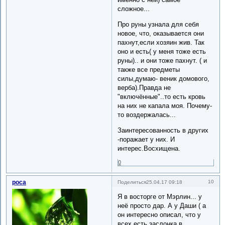
сложное...
Про руны узнала для себя
новое, что, оказывается они
пахнут,если хозяин жив. Так
оно и есть( у меня тоже есть
руны).. и они тоже пахнут. ( и
также все предметы
силы,думаю- веник домового,
верба).Правда не
"включённые"..то есть кровь
на них не капала моя. Почему-
то воздержалась...
Заинтересованность в других
-поражает у них. И
интерес.Восхищена.
0
роса
10
Поделиться
25.04.17 09:18
Я в восторге от Мэрлин... у
неё просто дар. А у Даши ( а
он интересно описал, что у
всех есть заслонка в