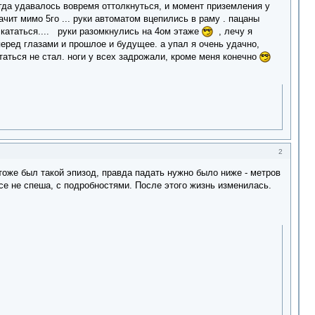
егда удавалось вовремя оттолкнуться, и момент приземления у
ачит мимо 5го ... руки автоматом вцепились в раму . пацаны
й кататься.... руки разомкнулись на 4ом этаже
, лечу я
перед глазами и прошлое и будущее. а упал я очень удачно,
таться не стал. ноги у всех задрожали, кроме меня конечно
2
тоже был такой эпизод, правда падать нужно было ниже - метров
се не спеша, с подробностями. После этого жизнь изменилась.