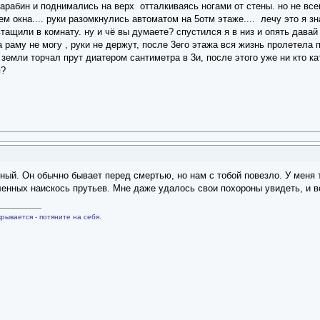
арабин и поднимались на верх отталкиваясь ногами от стены. но не вс
м окна.... руки разомкнулись автоматом на 5отм этаже.... лечу это я зн
втащили в комнату. ну и чё вы думаете? спустился я в низ и опять дава
а раму не могу , руки не держут, после 3его этажа вся жизнь пролетела 
 земли торчал прут диатером сантиметра в 3и, после этого уже ни кто ка
я?
ый. Он обычно бывает перед смертью, но нам с тобой повезло. У меня 
ленных наискось прутьев. Мне даже удалось свои похороны увидеть, и в
рывается - потяните на себя.