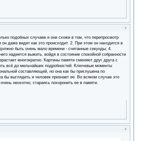
3
лько подобных случаев и они схожи в том, что перепросмотр
он даже видит как это происходит. 2. При этом он находится в
должно быть очень мало времени - считанные секунды; 4.
днего надеется выжить, войдя в состояние спокойной собранности
зрастает многократно. Картины памяти сменяют друг друга с
реть всё до мельчайших подробностей. Ключевые моменты
ональной составляющей, но она как бы приглушена по
а бы выглядеть и человек признает ее. Во всяком случае это
 очень неохотно, стараясь похоронить ее в памяти.
4