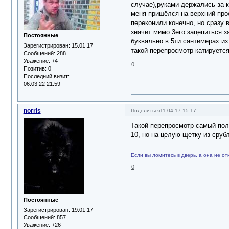
случае),руками держались за к
меня пришёлся на верхний прое
переконили конечно, но сразу 
значит мимо 3его зацепиться з
Постоянные
буквально в 5ти сантимерах из
Зарегистрирован
: 15.01.17
такой перепросмотр катируетс
Сообщений:
288
Уважение:
+4
0
Позитив:
0
Последний визит:
06.03.22 21:59
norris
Поделиться
11.04.17 15:17
Такой перепросмотр самый полн
10, но на целую щетку из сруб
Если вы ломитесь в дверь, а она не отк
0
Постоянные
Зарегистрирован
: 19.01.17
Сообщений:
857
Уважение:
+26