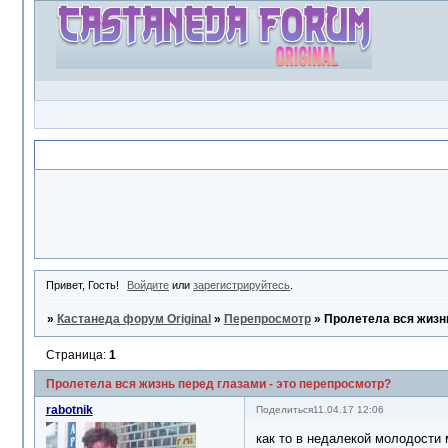
Объявление
Привет, Гость!
Войдите
или
зарегистрируйтесь
.
»
Кастанеда форум Original
»
Перепросмотр
»
Пролетела вся жизнь
Страница:
1
Пролетела вся жизнь перед глазами - это перепросмотр?
rabotnik
Поделиться
11.04.17 12:06
как то в недалекой молодости 