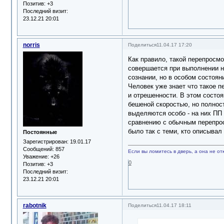
Позитив:
+3
Последний визит:
23.12.21 20:01
norris
Поделиться
11.04.17 17:20
Как правило, такой перепросм
совершается при выполнении не
сознании, но в особом состоян
Человек уже знает что такое п
и отрешенности. В этом состо
бешеной скоростью, но полнос
выделяются особо - на них ПП
сравнению с обычным перепросм
было так с теми, кто описывал
Постоянные
Зарегистрирован
: 19.01.17
Сообщений:
857
Если вы ломитесь в дверь, а она не отк
Уважение:
+26
0
Позитив:
+3
Последний визит:
23.12.21 20:01
rabotnik
Поделиться
11.04.17 18:11