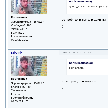
norris написал(а):
даже удалось свои похороны ув
Постоянные
вот всё так и было, в один миг
Зарегистрирован
: 15.01.17
Сообщений:
288
0
Уважение:
+4
Позитив:
0
Последний визит:
06.03.22 21:59
rabotnik
Поделиться
11.04.17 18:17
norris написал(а):
Цитировать
Постоянные
я тже увидел похороны
Зарегистрирован
: 15.01.17
Сообщений:
288
0
Уважение:
+4
Позитив:
0
Последний визит:
06.03.22 21:59