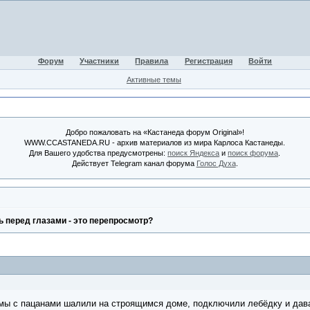
Форум
Участники
Правила
Регистрация
Войти
Активные темы
Добро пожаловать на «Кастанеда форум Original»!
WWW.CCASTANEDA.RU - архив материалов из мира Карлоса Кастанеды.
Для Вашего удобства предусмотрены:
поиск Яндекса
и
поиск форума
.
Действует Telegram канал форума
Голос Духа
.
 перед глазами - это перепросмотр?
мы с пацанами шалили на строящимся доме, подключили лебёдку и давай