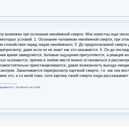
отр возможен при осознании неизбежной смерти. Мне известны еще неско
которых условий. 1. Осознание человеком неизбежной смерти, при этом 
ии спокойствия перед лицом неизбежного; 3. До предполагаемой смерти 
ерепросмотр, даже если он не знает как это называется. 5. Он до после
янии время замедляется, болевые ощущения притупляются, а реакция во
тью осознаются, причем в любом месте можно остановиться и рассмот
 самостоятельно приостанавливается, давая возможность выхода эмоци
отром. Заканчивается перепросмотр картиной смерти, т.е. как она могл
 мне это, и со мной тоже, хотя картину своей смерти люди рассказывают
рывается - потяните на себя.