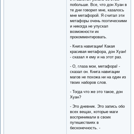
побольше. Все, что дон Хуан в
те дни говорил мне, казалось
мне метафорой. Я считал эти
метафоры очень поэтическими
и никогда не упускал
возможности их
прокомментировать.
- Книга навигации! Какая
красивая метафора, дон Хуан!
- сказал я ему и на этот раз.
- О, глаза мои, метафора! -
сказал он. Книга навигации
магов не похожа ни на один из
твоих наборов слов.
- Тогда что же это такое, дон
Хуан?
- Это дневник. Это запись обо
всех вещах, которые маги
воспринимали в своих
путешествиях в
бесконечность. -