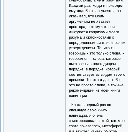
сущностями, а не атрибутами.
Каждый раз, когда я приводил
ему подобные аргументы, он
указывал, что моим
аргументам не хватает
простора, потому что они
диктуются капризами моего
разума и склонностями к
определенным синтаксическим
утверждениям. То, что ты
говоришь - это только слова, -
говорил он, - слова, которые
выстроены в подходящем
порядке, в порядке, который
соответствует взглядам твоего
времени. То, что я даю тебе,
это не просто слова, а точные
рекомендации из моей книги
навигации.
- Когда в первый раз он
упомянул свою книгу
навигации, я очень
заинтересовался этой, как мне
тогда показалось, метафорой,
и я захотел узнать об этом