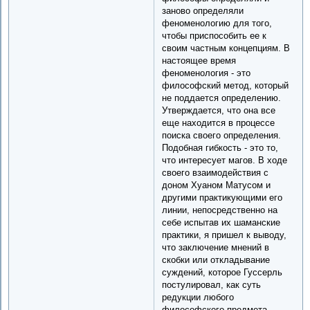
заново определяли
феноменологию для того,
чтобы приспособить ее к
своим частным концепциям. В
настоящее время
феноменология - это
философский метод, который
не поддается определению.
Утверждается, что она все
еще находится в процессе
поиска своего определения.
Подобная гибкость - это то,
что интересует магов. В ходе
своего взаимодействия с
доном Хуаном Матусом и
другими практикующими его
линии, непосредственно на
себе испытав их шаманские
практики, я пришел к выводу,
что заключение мнений в
скобки или откладывание
суждений, которое Гуссерль
постулировал, как суть
редукции любого
философского предмета,