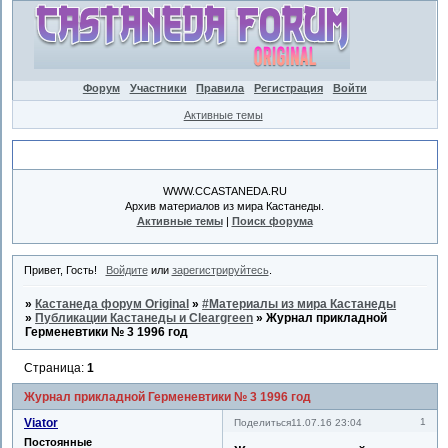
Форум
Участники
Правила
Регистрация
Войти
Активные темы
Объявление
WWW.CCASTANEDA.RU
Архив материалов из мира Кастанеды.
Активные темы
|
Поиск форума
Привет, Гость!
Войдите
или
зарегистрируйтесь
.
»
Кастанеда форум Original
»
#Материалы из мира Кастанеды
»
Публикации Кастанеды и Cleargreen
»
Журнал прикладной
Герменевтики № 3 1996 год
Страница:
1
Журнал прикладной Герменевтики № 3 1996 год
Viator
1
Поделиться
11.07.16 23:04
Постоянные