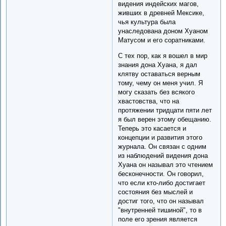
видения индейских магов,
живших в древней Мексике,
чья культура была
унаследована доном Хуаном
Матусом и его соратниками.
С тех пор, как я вошел в мир
знания дона Хуана, я дал
клятву оставаться верным
тому, чему он меня учил. Я
могу сказать без всякого
хвастовства, что на
протяжении тридцати пяти лет
я был верен этому обещанию.
Теперь это касается и
концепции и развития этого
журнала. Он связан с одним
из наблюдений видения дона
Хуана он называл это чтением
бесконечности. Он говорил,
что если кто-либо достигает
состояния без мыслей и
достиг того, что он называл
"внутренней тишиной", то в
поле его зрения является