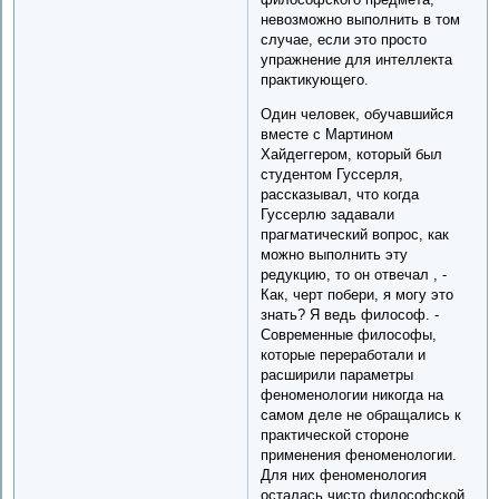
невозможно выполнить в том
случае, если это просто
упражнение для интеллекта
практикующего.
Один человек, обучавшийся
вместе с Мартином
Хайдеггером, который был
студентом Гуссерля,
рассказывал, что когда
Гуссерлю задавали
прагматический вопрос, как
можно выполнить эту
редукцию, то он отвечал , -
Как, черт побери, я могу это
знать? Я ведь философ. -
Современные философы,
которые переработали и
расширили параметры
феноменологии никогда на
самом деле не обращались к
практической стороне
применения феноменологии.
Для них феноменология
осталась чисто философской