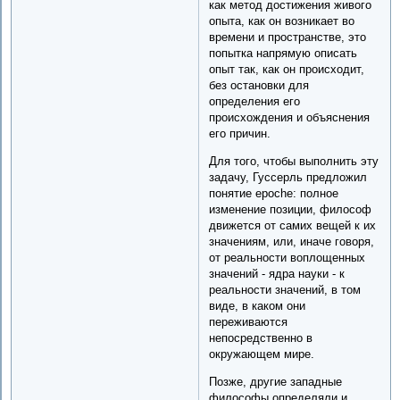
как метод достижения живого
опыта, как он возникает во
времени и пространстве, это
попытка напрямую описать
опыт так, как он происходит,
без остановки для
определения его
происхождения и объяснения
его причин.
Для того, чтобы выполнить эту
задачу, Гуссерль предложил
понятие epoche: полное
изменение позиции, философ
движется от самих вещей к их
значениям, или, иначе говоря,
от реальности воплощенных
значений - ядра науки - к
реальности значений, в том
виде, в каком они
переживаются
непосредственно в
окружающем мире.
Позже, другие западные
философы определяли и