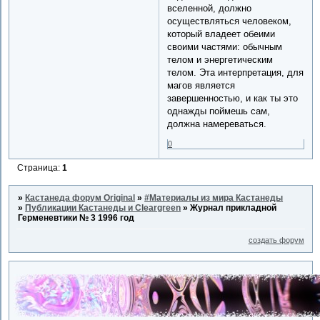
вселенной, должно
осуществляться человеком,
который владеет обеими
своими частями: обычным
телом и энергетическим
телом. Эта интерпретация, для
магов является
завершенностью, и как ты это
однажды поймешь сам,
должна намереваться.
0
Страница:
1
»
Кастанеда форум Original
»
#Материалы из мира Кастанеды
»
Публикации Кастанеды и Cleargreen
»
Журнал прикладной
Герменевтики № 3 1996 год
создать форум