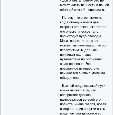
- Дон Хуан, а почему это не
может иметь ценности в нашей
обычной жизни? - спросил я.
- Потому что в тот момент,
когда объединяются две
стороны человека, его тело и
его энергетическое тело,
происходит чудо свободы.
Маги говорят, что в этот
момент мы понимаем, что по
непостижимым для нас
причинам нас, наше
путешествие по осознанию
было прервано. Это
прерванное путешествие
начинается вновь с момента
объединения.
- Важной предпосылкой пути
воина является то, что
восприятие должно
намереваться во всей его
полноте, иначе говоря, новая
интерпретация энергии в том
виде, как она движется во