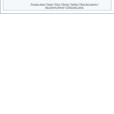
Лунные фазы
|
Книги
|
Фото
|
Видео
|
Файлы
|
Мир Кастанеды
|
Кастанеда форум
|
Обратная связь