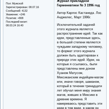
Журнал прикладной
Пол:
Мужской
Герменевтики № 3 1996 год
Зарегистрирован
: 08.07.16
Сообщений:
4132
Автор Карлос Кастанеда. Лос
Уважение:
+246
Анджелес, Март 1996г.
Позитив:
+808
Последний визит:
Исключительной задачей
08.03.24 16:40
этого журнала является
распространение идей. Так как
идеи, представленные здесь,
в большой степени являются
чуждыми западному человеку,
то формат этого журнала
должен быть адаптирован к
природе этих идей. Идеи, на
которые я ссылаюсь, были
представлены мне доном
Хуаном Матусом,
Мексиканским индейцем-магом
или, иначе говоря, шаманом,
который в течении тринадцати
лет обучал меня миру знания
магов, живших в Мексике в
древние времена. Я
намереваюсь представить эти
идеи в том виде, в каком он