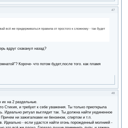
47
вай всё же придерживаться правила от простого к сложному - так будет
ерь вдруг скаканул назад?
мнатой"? Короче- что потом будет,после того. как пламя
48
 их на 2 раздельные.
о Стихия, и требует к себе уважения. Ты только приоткрыла
дь. Идеально ритуал выглядит так. Ты должна найти уединенное
 Причем ни зажигалками ни бензином, спиртом и т.п.
в. Идеально - если удастся найти огонь порожденный молнией -
но это всё же плохо. Гораздо лучше применить лупу, и зажечь