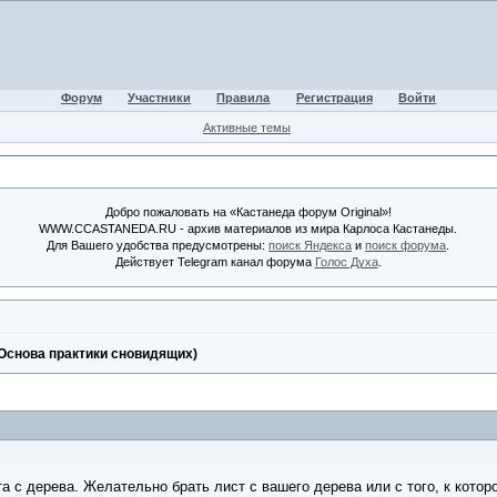
Форум
Участники
Правила
Регистрация
Войти
Активные темы
Добро пожаловать на «Кастанеда форум Original»!
WWW.CCASTANEDA.RU - архив материалов из мира Карлоса Кастанеды.
Для Вашего удобства предусмотрены:
поиск Яндекса
и
поиск форума
.
Действует Telegram канал форума
Голос Духа
.
(Основа практики сновидящих)
та с дерева. Желательно брать лист с вашего дерева или с того, к кото