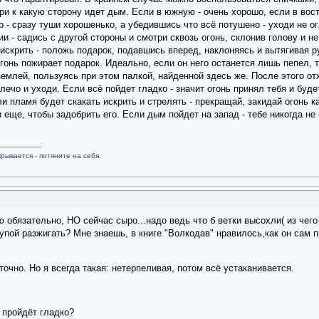
ри к какую сторону идет дым. Если в южную - очень хорошо, если в вос
р - сразу туши хорошенько, а убедившись что всё потушено - уходи не 
 - садись с другой стороны и смотри сквозь огонь, склонив голову и не 
е искрить - положь подарок, подавшись вперед, наклоняясь и вытягивая р
огонь пожирает подарок. Идеально, если он него останется лишь пепел, т
емлей, пользуясь при этом палкой, найденной здесь же. После этого от
лечо и уходи. Если всё пойдет гладко - значит огонь принял тебя и буд
ли пламя будет скакать искрить и стрелять - прекращай, закидай огонь к
 еще, чтобы задобрить его. Если дым пойдет на запад - тебе никогда не 
рывается - потяните на себя.
 обязательно, НО сейчас сыро...надо ведь что б ветки высохли( из чего 
лупой разжигать? Мне знаешь, в книге "Волкодав" нравилось,как он сам 
 точно. Но я всегда такая: нетерпеливая, потом всё устаканивается.
 пройдёт гладко?