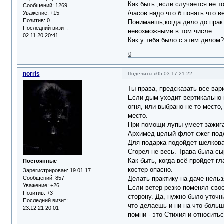
Как быть ,если случается не то
Сообщений:
1269
/часов надо что б понять что в
Уважение:
+15
Позитив:
0
Понимаешь,когда дело до прак
Последний визит:
невозможными в том числе.
02.11.20 20:41
Как у тебя было с этим делом?
0
norris
Поделиться
05.03.17 21:22
Ты права, предсказать все вар
Если дым уходит вертикально в
огня, или выбрано не то место
место.
При помощи лупы умеет зажига
Архимед целый флот сжег под
Для подарка подойдет шелкова
Сгорел не весь. Трава была сы
Как быть, когда всё пройдет г
Постоянные
костер опасно.
Зарегистрирован
: 19.01.17
Делать практику на даче нельз
Сообщений:
857
Уважение:
+26
Если ветер резко поменял свое
Позитив:
+3
сторону. Да, нужно было уточн
Последний визит:
что делаешь и ни на что больш
23.12.21 20:01
помни - это Стихия и относить