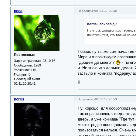
роса
Поделиться
04.03.17 00:46
norris написал(а):
Ну что ж, дойдем и до твоего,
понятней тем, кто только начал
Норрис ну ты же сам начал не 
Постоянные
Мира и я практикуем созерцание
Зарегистрирован
: 23.10.16
"дойдём до моего"?
- ты ег
Сообщений:
1269
и..Не знаю,что дальше делать?
Уважение:
+15
застыло и комната "подёрнула
Позитив:
0
Последний визит:
0
02.11.20 20:41
norris
Поделиться
04.03.17 23:53
Ну, хорошо, для особопродвин
Так спрашиваешь что делать да
дверь, а уже кричишь "Где тут
место, редко посещаемое людьм
пользоваться нельзя. Очень бу
это вообще супер - успех почт