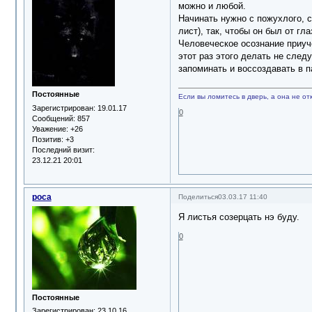
можно и любой.
Начинать нужно с пожухлого, 
лист), так, чтобы он был от гл
Человеческое осознание приуче
этот раз этого делать не след
запоминать и воссоздавать в 
Постоянные
Если вы ломитесь в дверь, а она не отк
Зарегистрирован
: 19.01.17
0
Сообщений:
857
Уважение:
+26
Позитив:
+3
Последний визит:
23.12.21 20:01
роса
Поделиться
03.03.17 11:40
Я листья созерцать нэ буду.
0
Постоянные
Зарегистрирован
: 23.10.16