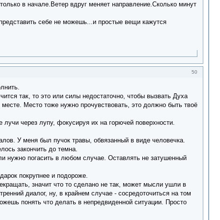
 и только в начале.Ветер вдруг меняет направление.Сколько минут
представить себе не можешь...и простые вещи кажутся
50
олнить.
чится так, то это или силы недостаточно, чтобы вызвать Духа
м месте. Место тоже нужно прочувствовать, это должно быть твоё
лучи через лупу, фокусируя их на горючей поверхности.
лов. У меня был пучок травы, обвязанный в виде человечка.
елось закончить до темна.
гли нужно погасить в любом случае. Оставлять не затушенный
одарок покрупнее и подороже.
екращать, значит что то сделано не так, может мысли ушли в
тренний диалог, ну, в крайнем случае - сосредоточиться на том
сможешь понять что делать в непредвиденной ситуации. Просто