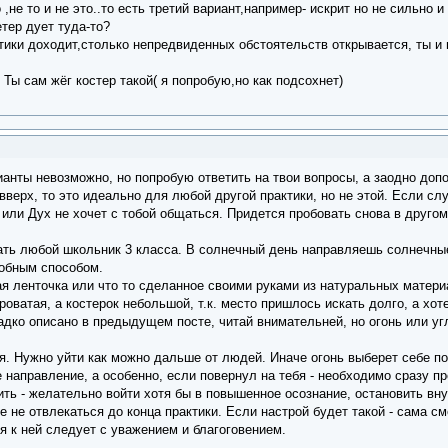
 ,не то и не это..то есть третий вариант,например- искрит но не сильно
етер дует туда-то?
тики доходит,столько непредвиденных обстоятельств открывается, ты и 
 Ты сам жёг костер такой( я попробую,но как подсохнет)
ианты невозможно, но попробую ответить на твои вопросы, а заодно доп
верх, то это идеально для любой другой практики, но не этой. Если слу
, или Дух не хочет с тобой общаться. Придется пробовать снова в друго
ть любой школьник 3 класса. В солнечный день направляешь солнечные 
обным способом.
я ленточка или что то сделанное своими руками из натуральных материа
роватая, а костерок небольшой, т.к. место пришлось искать долго, а хот
ладко описано в предыдущем посте, читай внимательней, но огонь или у
я. Нужно уйти как можно дальше от людей. Иначе огонь выберет себе п
 направление, а особенно, если повернул на тебя - необходимо сразу пр
ить - желательно войти хотя бы в повышенное осознание, остановить вну
е не отвлекаться до конца практики. Если настрой будет такой - сама 
ся к ней следует с уважением и благоговением.