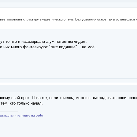
ьев уплотняет структуру энергетического тела. Без усвоения основ так и останешься
т то что я насозерцала а уж потом поглядим.
о них много фантазируют "лже видящие" ...не моё..
 всему свой срок. Пока же, если хочешь, можешь выкладывать свои практ
тем, кто только начал.
рывается - потяните на себя.