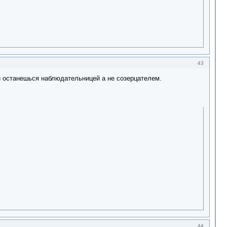
43
 и останешься наблюдательницей а не созерцателем.
44