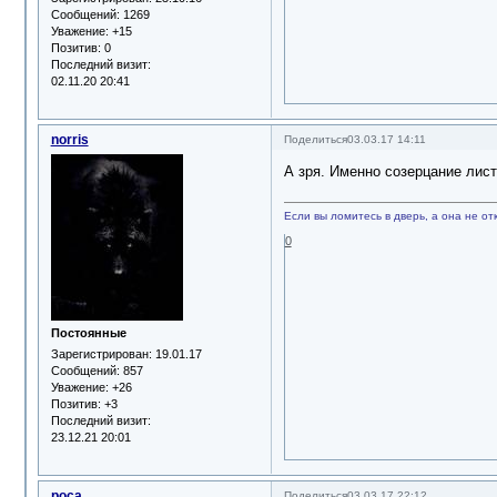
Сообщений:
1269
Уважение:
+15
Позитив:
0
Последний визит:
02.11.20 20:41
norris
Поделиться
03.03.17 14:11
А зря. Именно созерцание лист
Если вы ломитесь в дверь, а она не отк
0
Постоянные
Зарегистрирован
: 19.01.17
Сообщений:
857
Уважение:
+26
Позитив:
+3
Последний визит:
23.12.21 20:01
роса
Поделиться
03.03.17 22:12