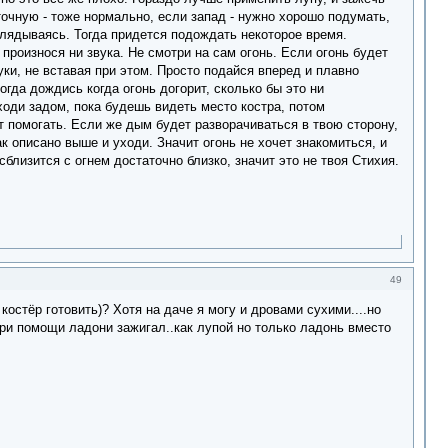
точную - тоже нормально, если запад - нужно хорошо подумать,
оглядываясь. Тогда придется подождать некоторое время.
произнося ни звука. Не смотри на сам огонь. Если огонь будет
уки, не вставая при этом. Просто подайся вперед и плавно
огда дождись когда огонь догорит, сколько бы это ни
ходи задом, пока будешь видеть место костра, потом
ет помогать. Если же дым будет разворачиваться в твою сторону,
ак описано выше и уходи. Значит огонь не хочет знакомиться, и
сблизится с огнем достаточно близко, значит это не твоя Стихия.
49
костёр готовить)? Хотя на даче я могу и дровами сухими....но
при помощи ладони зажигал..как лупой но только ладонь вместо