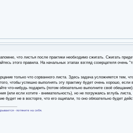
омню, что листья после практики необходимо сжигать. Сжигать придется 
йтесь этого правила. На начальных этапах взгляд созерцателя очень "
цание только что сорванного листа. Здесь задача усложняется тем, чт
ого, чтобы успешно выполнять эту практику будет очень хорошо, если в
те что-нибудь подарить (потом обязательно выполните своё обещание).
ия (или если хотите - внимательность), но не погружаясь вглубь листа,
ние будет не в восторге, что его ощипали, то оно обязательно будет дейс
рывается - потяните на себя.