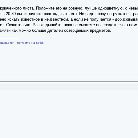
скрюченного листа. Положите его на ровную, лучше одноцветную, с нев
аз в 20-30 см. и начните разглядывать его. Не надо сразу погружаться, р
но искать известное в неизвестном, а если не получается - дорисовыва
ует. Сознательно. Разглядывайте, пока не сможете воссоздать его в пам
памяти как можно больше деталей созерцаемых предметов.
рывается - потяните на себя.