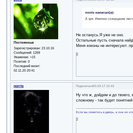
norris написал(а):
А зря. Именно созерцание лист
Не останусь.Я уже не оно.
Остальные пусть сначала найду
Постоянные
Меня коконы не интересуют..пр
Зарегистрирован
: 23.10.16
Сообщений:
1269
0
Уважение:
+15
Позитив:
0
Последний визит:
02.11.20 20:41
norris
Поделиться
03.03.17 22:42
Ну что ж, дойдем и до твоего,
сложному - так будет понятней 
Если вы ломитесь в дверь, а она не отк
0