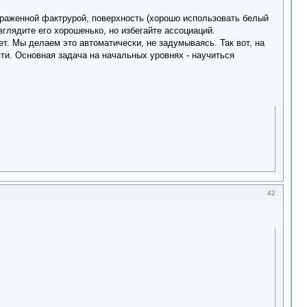
ыраженной фактрурой, поверхность (хорошо использовать белый
азглядите его хорошенько, но избегайте ассоциаций.
ет. Мы делаем это автоматически, не задумываясь. Так вот, на
яти. Основная задача на начальных уровнях - научиться
42