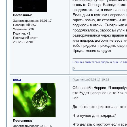
огонь от Солнца. Разведя смот
продолжать ли, а если на севе
Если дым в нужном направлении
Постоянные
гореть ровно, не стрелять и н
Зарегистрирован
: 19.01.17
подбрось в огонь. Смотри как 
Сообщений:
857
Уважение:
+26
продолжалось, забросай угли з
Позитив:
+3
разворачивайся через правое п
Последний визит:
или подарок догорит не весь и
23.12.21 20:01
тебе придется приходить еще и
Продолжение следует
Если вы ломитесь в дверь, а она не отк
0
роса
Поделиться
05.03.17 19:22
Ой,спасибо Норрис. Я попробую
это будет наверное не то.Как 
неё.
Да...я только приоткрыла...это
Что лучше для подарка?
Постоянные
Что делать с костром если все
Зарегистрирован
: 23.10.16