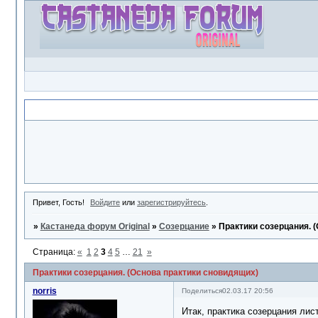
Объявление
Привет, Гость!
Войдите
или
зарегистрируйтесь
.
»
Кастанеда форум Original
»
Созерцание
»
Практики созерцания. 
Страница:
«
1
2
3
4
5
…
21
»
Практики созерцания. (Основа практики сновидящих)
norris
Поделиться
02.03.17 20:56
Итак, практика созерцания лис