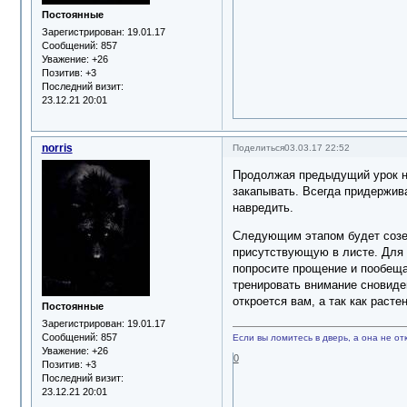
Постоянные
Зарегистрирован
: 19.01.17
Сообщений:
857
Уважение:
+26
Позитив:
+3
Последний визит:
23.12.21 20:01
norris
Поделиться
03.03.17 22:52
Продолжая предыдущий урок нап
закапывать. Всегда придержива
навредить.
Следующим этапом будет созер
присутствующую в листе. Для т
попросите прощение и пообещай
тренировать внимание сновиден
откроется вам, а так как расте
Постоянные
Зарегистрирован
: 19.01.17
Сообщений:
857
Если вы ломитесь в дверь, а она не отк
Уважение:
+26
0
Позитив:
+3
Последний визит:
23.12.21 20:01