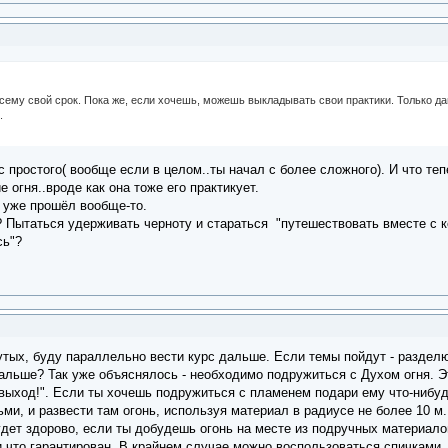
 всему свой срок. Пока же, если хочешь, можешь выкладывать свои практики. Только да
.
с простого( вообще если в целом..ты начал с более сложного). И что теп
 огня..вроде как она тоже его практикует.
о уже прошёл вообще-то.
 Пытаться удерживать черноту и стараться "путешествовать вместе с ко
сь"?
утых, буду параллельно вести курс дальше. Если темы пойдут - разделю
льше? Так уже объяснялось - необходимо подружиться с Духом огня. Эт
 выход!". Если ты хочешь подружиться с пламенем подари ему что-нибу
и, и развести там огонь, используя материал в радиусе не более 10 м.
дет здорово, если ты добудешь огонь на месте из подручных материало
и что гарантирован. В крайнем случае можно воспользоваться спичками, 