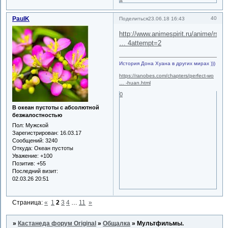
PaulK
40
Поделиться
23.06.18 16:43
http://www.animespirit.ru/anime/rs/se
… 4attempt=2
История Дона Хуана в других мирах )))
https://ranobes.com/chapters/perfect-wo
… -huan.html
0
В океан пустоты с абсолютной
безжалостностью
Пол:
Мужской
Зарегистрирован
: 16.03.17
Сообщений:
3240
Откуда:
Океан пустоты
Уважение:
+100
Позитив:
+55
Последний визит:
02.03.26 20:51
Страница:
«
1
2
3
4
…
11
»
»
Кастанеда форум Original
»
Общалка
»
Мультфильмы.