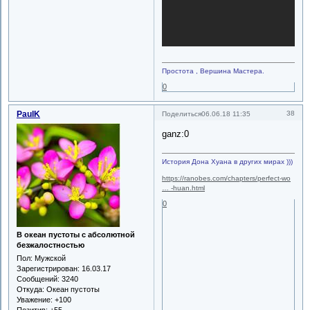
Простота , Вершина Мастера.
0
PaulK
38
Поделиться
06.06.18 11:35
ganz:0
История Дона Хуана в других мирах )))
https://ranobes.com/chapters/perfect-wo
… -huan.html
0
В океан пустоты с абсолютной
безжалостностью
Пол:
Мужской
Зарегистрирован
: 16.03.17
Сообщений:
3240
Откуда:
Океан пустоты
Уважение:
+100