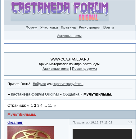
Форум
Участники
Правила
Регистрация
Войти
Активные темы
Объявление
WWW.CCASTANEDA.RU
Архив материалов из мира Кастанеды.
Активные темы
|
Поиск форума
Привет, Гость!
Войдите
или
зарегистрируйтесь
.
»
Кастанеда форум Original
»
Общалка
»
Мультфильмы.
Страница:
«
1
2
3
4
…
11
»
Мультфильмы.
dreamer
21
Поделиться
16.12.17 11:02