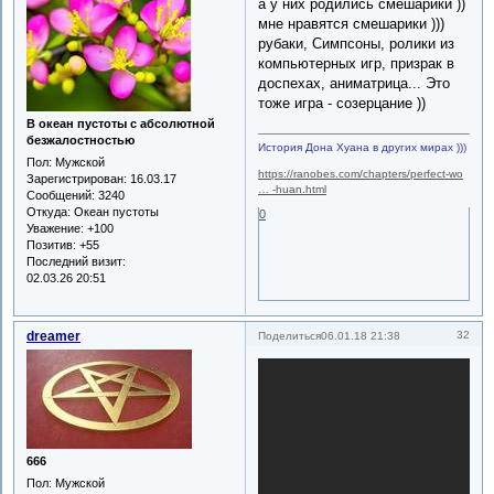
а у них родились смешарики ))
мне нравятся смешарики )))
рубаки, Симпсоны, ролики из
компьютерных игр, призрак в
доспехах, аниматрица... Это
тоже игра - созерцание ))
В океан пустоты с абсолютной
безжалостностью
История Дона Хуана в других мирах )))
Пол:
Мужской
https://ranobes.com/chapters/perfect-wo
Зарегистрирован
: 16.03.17
… -huan.html
Сообщений:
3240
Откуда:
Океан пустоты
0
Уважение:
+100
Позитив:
+55
Последний визит:
02.03.26 20:51
dreamer
32
Поделиться
06.01.18 21:38
666
Пол:
Мужской