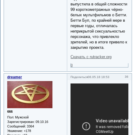
выпустила в общей сложности
99 короткометражных чёрно-
белых мультфильмов о Бетти.
Бетти Буп, по крайней мере в
первые годы, отличалась
неприкрытой сексуальностью
персонажа, что привлекло
зрителей, но в итоге привело к
закрытию проекта.
Скачать с rutracker.org
0
dreamer
36
Поделиться
06.05.18 18:53
666
Пол:
Мужской
Зарегистрирован
: 09.10.16
Сообщений:
3364
Уважение:
+178