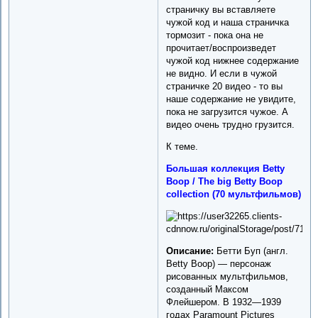
страничку вы вставляете
чужой код и наша страничка
тормозит - пока она не
прочитает/воспроизведет
чужой код нижнее содержание
не видно. И если в чужой
страничке 20 видео - то вы
наше содержание не увидите,
пока не загрузится чужое. А
видео очень трудно грузится.
К теме.
Большая коллекция Betty
Boop / The big Betty Boop
collection (70 мультфильмов)
Описание:
Бетти Буп (англ.
Betty Boop) — персонаж
рисованных мультфильмов,
созданный Максом
Флейшером. В 1932—1939
годах Paramount Pictures