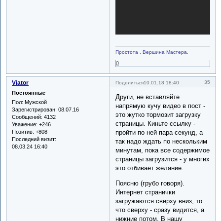
Простота , Вершина Мастера.
0
Viator
35
Поделиться
10.01.18 18:40
Постоянные
Други, не вставляйте
Пол:
Мужской
напрямую кучу видео в пост -
Зарегистрирован
: 08.07.16
это жутко тормозит загрузку
Сообщений:
4132
страницы. Киньте ссылку -
Уважение:
+246
Позитив:
+808
пройти по ней пара секунд, а
Последний визит:
так надо ждать по нескольким
08.03.24 16:40
минутам, пока все содержимое
страницы загрузится - у многих
это отбивает желание.
Поясню (грубо говоря).
Интернет странички
загружаются сверху вниз, то
что сверху - сразу видится, а
нижние потом. В нашу