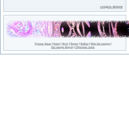
создать форум
Лунные фазы
|
Книги
|
Фото
|
Видео
|
Файлы
|
Мир Кастанеды
|
Кастанеда форум
|
Обратная связь