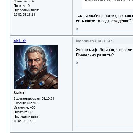
Уважение:
+4
Позитив:
0
Последний визит:
12.02.25 16:18
Так ты любишь логику, но неп
есть какое то подтверждение? 
0
nick_rh
Поделиться
01.10.24 13:59
Это не миф. Логично, что если
Предельно развиты?
0
Stalker
Зарегистрирован
: 05.10.23
Сообщений:
915
Уважение:
+30
Позитив:
+13
Последний визит:
15.04.26 19:21