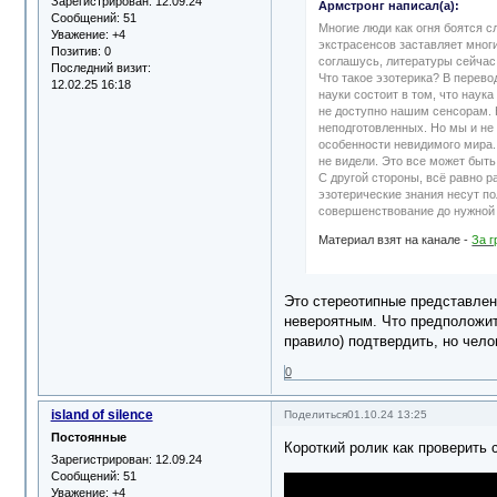
Зарегистрирован
: 12.09.24
Армстронг написал(а):
Сообщений:
51
Многие люди как огня боятся 
Уважение:
+4
экстрасенсов заставляет многи
Позитив:
0
соглашусь, литературы сейчас 
Последний визит:
Что такое эзотерика? В перево
12.02.25 16:18
науки состоит в том, что наук
не доступно нашим сенсорам. 
неподготовленных. Но мы и не 
особенности невидимого мира. 
не видели. Это все может быть
С другой стороны, всё равно р
эзотерические знания несут п
совершенствование до нужной с
Материал взят на канале
-
За г
Это стереотипные представлени
невероятным. Что предположите
правило) подтвердить, но чело
0
island of silence
Поделиться
01.10.24 13:25
Постоянные
Короткий ролик как проверить 
Зарегистрирован
: 12.09.24
Сообщений:
51
Уважение:
+4