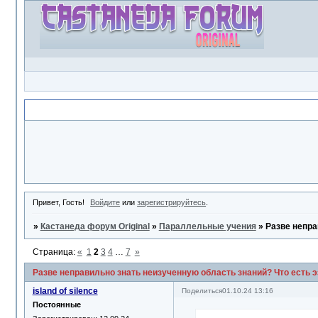
Объявление
Привет, Гость!
Войдите
или
зарегистрируйтесь
.
»
Кастанеда форум Original
»
Параллельные учения
»
Разве непра
Страница:
«
1
2
3
4
…
7
»
Разве неправильно знать неизученную область знаний? Что есть э
island of silence
Поделиться
01.10.24 13:16
Постоянные