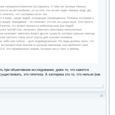
дивые священнослужители постарались. К тому же засилье темных
аться на автомобилях, из-за того, что на них ездят темные люди. Да,
 означать, что эзотерика несет зло.
ет в мире, среди людей, познающих неизведанное. Разница эзотерики и
бстанций. Невидимое – не означает, что оно не существует. Оно просто
Конечно, это может оказаться небезопасным для людей
крылся третий глаз, начинают замечать некоторые неизученные
 они начинают замечать вокруг других существ, которых раньше никогда
тие третьего глаза несет угрозу для психики человека.
а, либо уже сейчас – дело индивидуальное. Но люди должны знать, что
, но неизвестным многим по разным причинам, они приблизят свое
Л.А. Это проверенные знания, которые несут свет и любовь.
ть при объективном исследовании, даже то, что кажется
ществовать, это гипотеза. А эзотерика это то, что нельзя (как
22