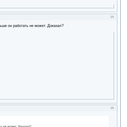
25
льше он работать не может. Доказал?
26
ть не может. Доказал?