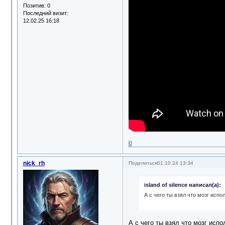
Позитив:
0
Последний визит:
12.02.25 16:18
0
nick_rh
Поделиться
01.10.24 13:34
island of silence написал(а):
А с чего ты взял что мозг исп
А с чего ты взял что мозг испо