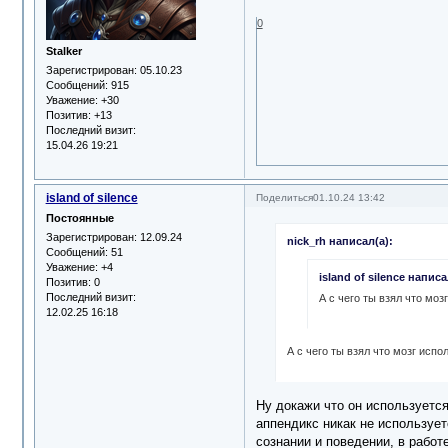
0
Stalker
Зарегистрирован
: 05.10.23
Сообщений:
915
Уважение:
+30
Позитив:
+13
Последний визит:
15.04.26 19:21
island of silence
Поделиться
01.10.24 13:42
Постоянные
Зарегистрирован
: 12.09.24
nick_rh написал(а):
Сообщений:
51
Уважение:
+4
island of silence написа
Позитив:
0
Последний визит:
А с чего ты взял что мо
12.02.25 16:18
А с чего ты взял что мозг исп
Ну докажи что он используется 
аппендикс никак не использует
сознании и поведении, в работ