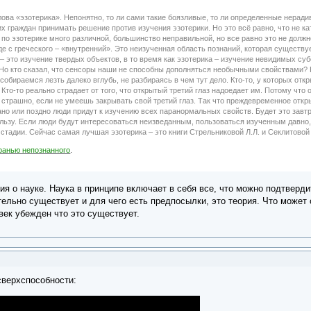
слова «эзотерика». Непонятно, то ли сами такие боязливые, то ли определенные нера
х граждан принимать решение против изучения эзотерики. Но это всё равно, что не кат
по эзотерике много различной, большинство неправильной, но все равно это не должно
де с греческого – «внутренний». Это неизученная область познаний, которая существу
а – это изучение твердых объектов, в то время как эзотерика – изучение невидимых су
Но кто сказал, что сенсоры наши не способны дополняться необычными свойствами? 
собираемся лезть далеко вглубь, не разбираясь в чем тут дело. Кто-то, у которых от
Кто-то реально страдает от того, что открытый третий глаз надоедает им. Потому что
 страшно, если не умеешь закрывать свой третий глаз. Так что преждевременное откры
ано или поздно люди придут к изучению всех паранормальных свойств. Будет это завтр
ользу. Если люди будут интересоваться неизведанным, пользоваться изученным давно
тадии. Сейчас самая лучшая эзотерика – это книги Стрельниковой Л.Л. и Секлитовой 
ранью непознанного
.
я о науке. Наука в принципе включает в себя все, что можно подтверди
льно существует и для чего есть предпосылки, это теория. Что может су
век убежден что это существует.
сверхспособности: