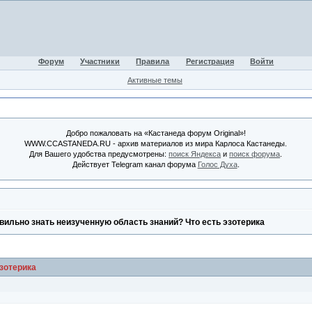
Форум
Участники
Правила
Регистрация
Войти
Активные темы
Добро пожаловать на «Кастанеда форум Original»!
WWW.CCASTANEDA.RU - архив материалов из мира Карлоса Кастанеды.
Для Вашего удобства предусмотрены:
поиск Яндекса
и
поиск форума
.
Действует Telegram канал форума
Голос Духа
.
вильно знать неизученную область знаний? Что есть эзотерика
зотерика