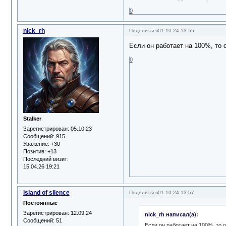
0
nick_rh
Поделиться
01.10.24 13:55
Если он работает на 100%, то 
0
Stalker
Зарегистрирован
: 05.10.23
Сообщений:
915
Уважение:
+30
Позитив:
+13
Последний визит:
15.04.26 19:21
island of silence
Поделиться
01.10.24 13:57
Постоянные
Зарегистрирован
: 12.09.24
nick_rh написал(а):
Сообщений:
51
Если он работает на 100%, то 