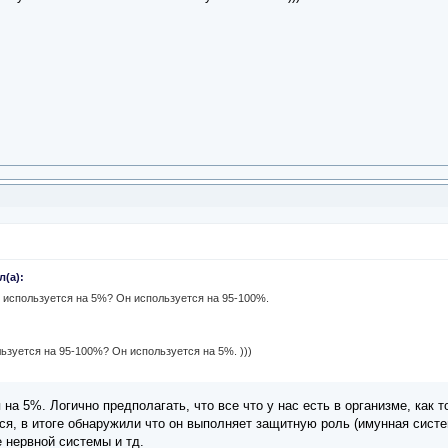
л(а):
зг используется на 5%? Он используется на 95-100%.
ользуется на 95-100%? Он используется на 5%. )))
на 5%. Логично предполагать, что все что у нас есть в организме, как 
ся, в итоге обнаружили что он выполняет защитную роль (имунная систе
е нервной системы и тд.