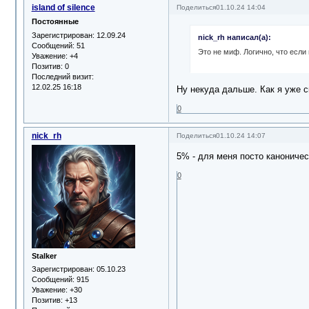
island of silence
Поделиться
01.10.24 14:04
Постоянные
Зарегистрирован
: 12.09.24
nick_rh написал(а):
Сообщений:
51
Это не миф. Логично, что если
Уважение:
+4
Позитив:
0
Последний визит:
12.02.25 16:18
Ну некуда дальше. Как я уже с
0
nick_rh
Поделиться
01.10.24 14:07
5% - для меня посто каноничес
0
Stalker
Зарегистрирован
: 05.10.23
Сообщений:
915
Уважение:
+30
Позитив:
+13