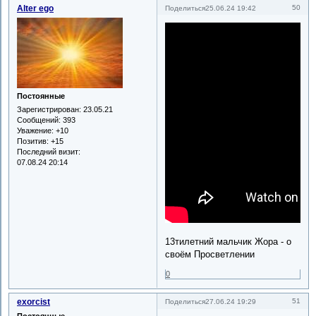
Alter ego
50
Поделиться
25.06.24 19:42
Постоянные
Зарегистрирован
: 23.05.21
Сообщений:
393
Уважение:
+10
Позитив:
+15
Последний визит:
07.08.24 20:14
13тилетний мальчик Жора - о
своём Просветлении
0
exorcist
51
Поделиться
27.06.24 19:29