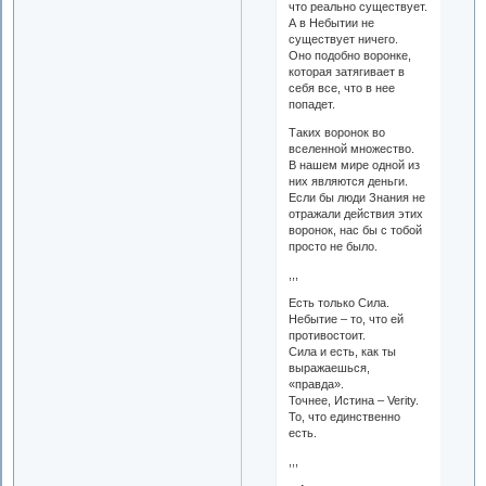
что реально существует.
А в Небытии не
существует ничего.
Оно подобно воронке,
которая затягивает в
себя все, что в нее
попадет.
Таких воронок во
вселенной множество.
В нашем мире одной из
них являются деньги.
Если бы люди Знания не
отражали действия этих
воронок, нас бы с тобой
просто не было.
,,,
Есть только Сила.
Небытие – то, что ей
противостоит.
Сила и есть, как ты
выражаешься,
«правда».
Точнее, Истина – Verity.
То, что единственно
есть.
,,,