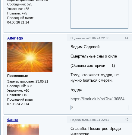
Сообщений:
525
Уважение:
+55
Позитив:
+75
Последний визит:
04.08.26 21:14
Alter ego
44
Поделиться
23.06.24 22:08
Вадим Садовой
Смертельные сны о силе
(Основы эзотерики — 1)
Тому, кто живет мудро, не
Постоянные
нужно бояться смерти.
Зарегистрирован
: 23.05.21
Сообщений:
393
Будда
Уважение:
+10
Позитив:
+15
https://litmir.club/br/?b=136884
Последний визит:
07.08.24 20:14
0
Фанта
45
Поделиться
23.06.24 22:11
Спасибо. Посмотрю. Вроде
интересно.