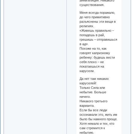
аннигиляция. Никакого
существования.
Меня всегда поражало,
до чего примитивно
разъяснены эти вещи в
религиях.
«Живешь правильно –
попадешь в рай,
грешишь – отправишься
в ад».
Похоже на то, как
говорят капризному
ребенку: будешь вести
себя плохо – не
покатаешься на
карусели.
Да нет там никаких
каруселей!
Только Сила или
небытие. Больше
ничего.
Никакого третьего
варианта.
Если бы все люди
осознавали это, жить им
было бы намного проще.
Хотя немало и тех, кто
сам стремится к
небытию.