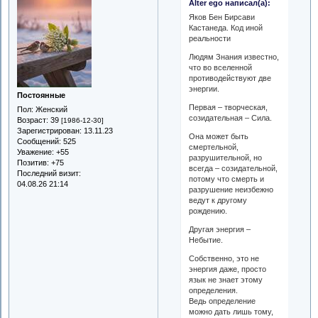
Alter ego написал(а):
Яков Бен Бирсави
Кастанеда. Код иной
реальности
Людям Знания известно,
что во вселенной
противодействуют две
энергии.
Постоянные
Первая – творческая,
Пол:
Женский
созидательная – Сила.
Возраст:
39
[1986-12-30]
Зарегистрирован
: 13.11.23
Она может быть
Сообщений:
525
смертельной,
Уважение:
+55
разрушительной, но
Позитив:
+75
всегда – созидательной,
Последний визит:
потому что смерть и
04.08.26 21:14
разрушение неизбежно
ведут к другому
рождению.
Другая энергия –
Небытие.
Собственно, это не
энергия даже, просто
язык не знает этому
определения.
Ведь определение
можно дать лишь тому,