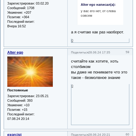
Зарегистрирован
: 03.02.20
Alter ego написал(а):
Сообщений:
1708
у вас его нет, от слова
Уважение:
+207
совсем
Позитив:
+364
Последний визит:
Вчера 16:52
а я считаю как раз наоборот.
0
Alter ego
59
Поделиться
28.06.24 17:35
считайте как хотите, хоть
столбиком
вы даже не понимаете что это
такое - безмолвное знание
0
Постоянные
Зарегистрирован
: 23.05.21
Сообщений:
393
Уважение:
+10
Позитив:
+15
Последний визит:
07.08.24 20:14
exorcist
60
Поделиться
28.06.24 20:21