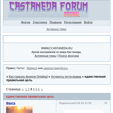
Форум
Участники
Правила
Регистрация
Войти
Активные темы
Объявление
WWW.CCASTANEDA.RU
Архив материалов из мира Кастанеды.
Активные темы
|
Поиск форума
Привет, Гость!
Войдите
или
зарегистрируйтесь
.
»
Кастанеда форум Original
»
Аспекты пути воина
»
единственная
правильная цель
Страница:
«
1
2
3
4
5
6
»
единственная правильная цель
Фанта
41
Поделиться
23.06.24 21:52