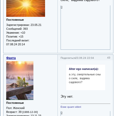
0
Постоянные
Зарегистрирован
: 23.05.21
Сообщений:
393
Уважение:
+10
Позитив:
+15
Последний визит:
07.08.24 20:14
Фанта
43
Поделиться
23.06.24 22:04
Alter ego написал(а):
а эту, смертельные сны
о силе, вадима
садового?
Эту нет.
Постоянные
Esse quam videri
Пол:
Женский
Возраст:
39
[1986-12-30]
0
Зарегистрирован
: 13.11.23