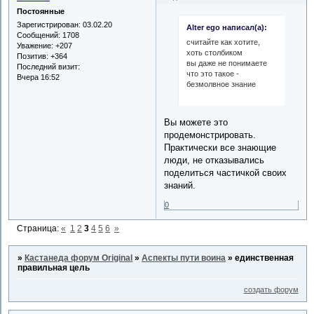
Постоянные
Зарегистрирован
: 03.02.20
Alter ego написал(а):
Сообщений:
1708
считайте как хотите,
Уважение:
+207
хоть столбиком
Позитив:
+364
вы даже не понимаете
Последний визит:
что это такое -
Вчера 16:52
безмолвное знание
Вы можете это
продемонстрировать.
Практически все знающие
люди, не отказывались
поделиться частичкой своих
знаний.
0
Страница:
«
1
2
3
4
5
6
»
»
Кастанеда форум Original
»
Аспекты пути воина
»
единственная
правильная цель
создать форум