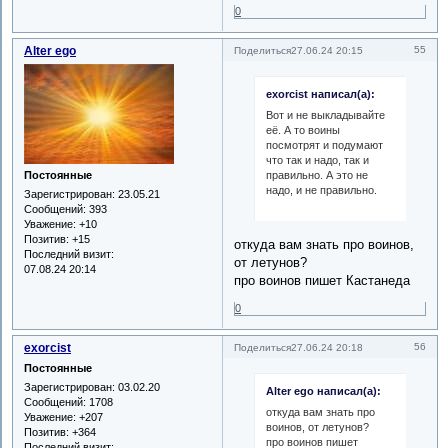
0
Alter ego
55
Поделиться
27.06.24 20:15
exorcist написал(а):
Вот и не выкладывайте
её. А то воины
посмотрят и подумают
что так и надо, так и
правильно. А это не
Постоянные
надо, и не правильно.
Зарегистрирован
: 23.05.21
Сообщений:
393
Уважение:
+10
Позитив:
+15
откуда вам знать про воинов,
Последний визит:
от летунов?
07.08.24 20:14
про воинов пишет Кастанеда
0
exorcist
56
Поделиться
27.06.24 20:18
Постоянные
Зарегистрирован
: 03.02.20
Alter ego написал(а):
Сообщений:
1708
откуда вам знать про
Уважение:
+207
воинов, от летунов?
Позитив:
+364
про воинов пишет
Последний визит: