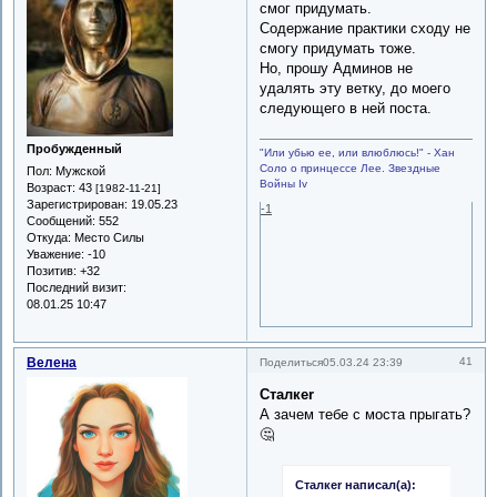
смог придумать.
Содержание практики сходу не
смогу придумать тоже.
Но, прошу Админов не
удалять эту ветку, до моего
следующего в ней поста.
Пробужденный
"Или убью ее, или влюблюсь!" - Хан
Соло о принцессе Лее. Звездные
Пол:
Мужской
Войны Iv
Возраст:
43
[1982-11-21]
Зарегистрирован
: 19.05.23
-1
Сообщений:
552
Откуда:
Место Силы
Уважение:
-10
Позитив:
+32
Последний визит:
08.01.25 10:47
Велена
41
Поделиться
05.03.24 23:39
Сталкеr
А зачем тебе с моста прыгать?
🤔
Сталкеr написал(а):