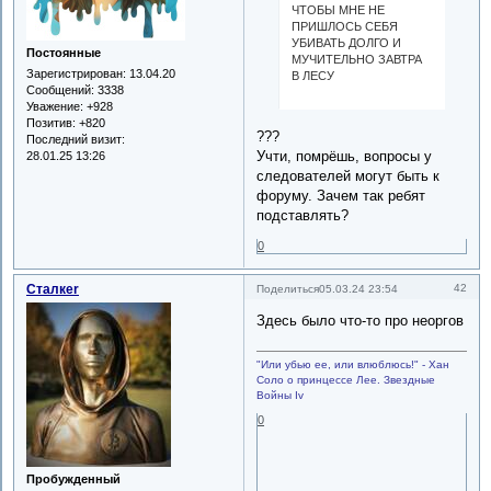
ЧТОБЫ МНЕ НЕ
ПРИШЛОСЬ СЕБЯ
УБИВАТЬ ДОЛГО И
Постоянные
МУЧИТЕЛЬНО ЗАВТРА
Зарегистрирован
: 13.04.20
В ЛЕСУ
Сообщений:
3338
Уважение:
+928
Позитив:
+820
???
Последний визит:
Учти, помрёшь, вопросы у
28.01.25 13:26
следователей могут быть к
форуму. Зачем так ребят
подставлять?
0
Сталкеr
42
Поделиться
05.03.24 23:54
Здесь было что-то про неоргов
"Или убью ее, или влюблюсь!" - Хан
Соло о принцессе Лее. Звездные
Войны Iv
0
Пробужденный