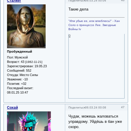
Сталкеr
46
Поделиться
06.03.24 00:04
Такие дела
"Или убью ее, или влюблюсь!" - Хан
Соло о принцессе Лее. Звездные
Войны Iv
0
Пробужденный
Пол:
Мужской
Возраст:
43
[1982-11-21]
Зарегистрирован
: 19.05.23
Сообщений:
552
Откуда:
Место Силы
Уважение:
-10
Позитив:
+32
Последний визит:
08.01.25 10:47
Сохай
47
Поделиться
06.03.24 00:08
Чудак, можешь жаловаться
управдому. Уйдёшь в бан уже
скоро.