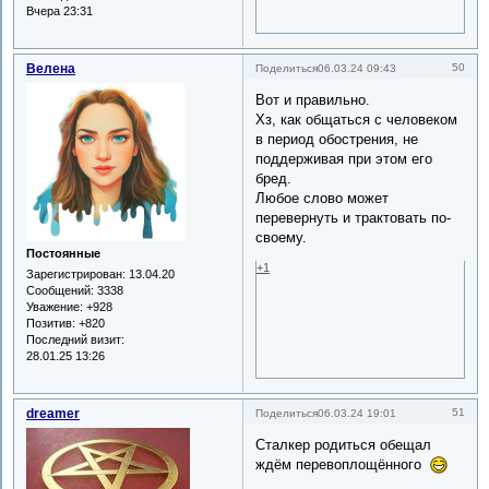
Вчера 23:31
Велена
50
Поделиться
06.03.24 09:43
Вот и правильно.
Хз, как общаться с человеком
в период обострения, не
поддерживая при этом его
бред.
Любое слово может
перевернуть и трактовать по-
своему.
Постоянные
+1
Зарегистрирован
: 13.04.20
Сообщений:
3338
Уважение:
+928
Позитив:
+820
Последний визит:
28.01.25 13:26
dreamer
51
Поделиться
06.03.24 19:01
Сталкер родиться обещал
ждём перевоплощённого