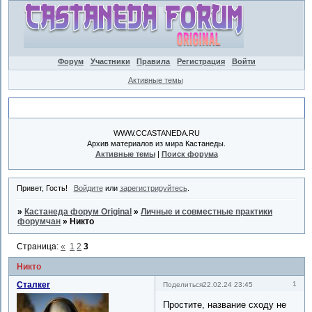
Форум
Участники
Правила
Регистрация
Войти
Активные темы
Объявление
WWW.CCASTANEDA.RU
Архив материалов из мира Кастанеды.
Активные темы
|
Поиск форума
Привет, Гость!
Войдите
или
зарегистрируйтесь
.
»
Кастанеда форум Original
»
Личные и совместные практики
форумчан
»
Никто
Страница:
«
1
2
3
Никто
Сталкеr
1
Поделиться
22.02.24 23:45
Простите, название сходу не