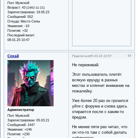
Пол:
Мужской
Возраст:
43
[1982-11-21]
Зарегистрирован
: 19.05.23
Сообщений:
552
Откуда:
Место Силы
Уважение:
-10
Позитив:
+32
Последний визит:
08.01.25 10:47
Сохай
43
Поделиться
05.03.24 23:57
Не переживай.
Этот пользователь плетёт
всякую ерунду в разных
местах и клянчит внимание на
пожалейку.
Уже более 20 раз он грозился
уйти с форума и снова здесь
Администратор
отирается после с каким-то
Пол:
Мужской
бредом.
Зарегистрирован
: 05.03.21
Сообщений:
1447
Не менее пяти раз читал, что
Уважение:
+146
он что-то там с собой делать
Позитив:
+230
собирается.