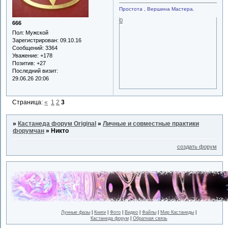
Простота , Вершина Мастера.
0
666
Пол:
Мужской
Зарегистрирован
: 09.10.16
Сообщений:
3364
Уважение:
+178
Позитив:
+27
Последний визит:
29.06.26 20:06
Страница:
«
1
2
3
»
Кастанеда форум Original
»
Личные и совместные практики
форумчан
»
Никто
создать форум
Лунные фазы
|
Книги
|
Фото
|
Видео
|
Файлы
|
Мир Кастанеды
|
Кастанеда форум
|
Обратная связь