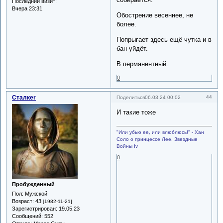
Последний визит:
Вчера 23:31
Обострение весеннее, не
более.
Попрыгает здесь ещё чутка и в
бан уйдёт.
В перманентный.
0
Сталкеr
44
Поделиться
06.03.24 00:02
И такие тоже
"Или убью ее, или влюблюсь!" - Хан
Соло о принцессе Лее. Звездные
Войны Iv
0
Пробужденный
Пол:
Мужской
Возраст:
43
[1982-11-21]
Зарегистрирован
: 19.05.23
Сообщений:
552