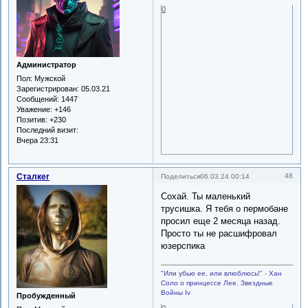
0
Администратор
Пол:
Мужской
Зарегистрирован
: 05.03.21
Сообщений:
1447
Уважение:
+146
Позитив:
+230
Последний визит:
Вчера 23:31
Сталкеr
48
Поделиться
06.03.24 00:14
Сохай. Ты маленький
трусишка. Я тебя о пермобане
просил еще 2 месяца назад.
Просто ты не расшифровал
юзерспика
"Или убью ее, или влюблюсь!" - Хан
Соло о принцессе Лее. Звездные
Войны Iv
Пробужденный