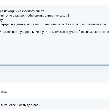
е исходя из взрослого опыта.
никто не старался объяснять, учить - никогда !
ду.
сердно подавляя, если что то не понимала. Как то я прошла мимо этой т
? вы так сыто уверенны, что учитель обязан научить ? вы сами кого то ч
 рода.
д в женственность для вас?