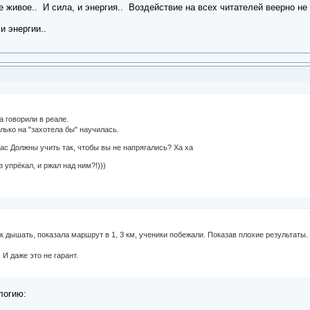
е живое.. И сила, и энергия.. Воздействие на всех читателей веерно не
и энергии..
а говорили в реале.
лько на "захотела бы" научилась.
ас Должны учить так, чтобы вы не напрягались? Ха ха
 упрёкал, и ржал над ним?!)))
к дышать, показала маршрут в 1, 3 км, ученики побежали. Показав плохие результаты.
 И даже это не гарант.
логию: