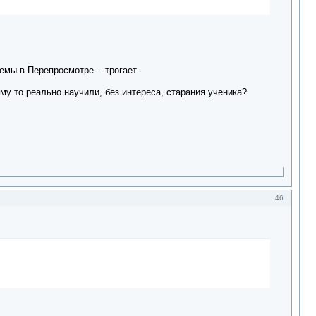
емы в Перепросмотре... трогает.
ему то реально научили, без интереса, старания ученика?
46