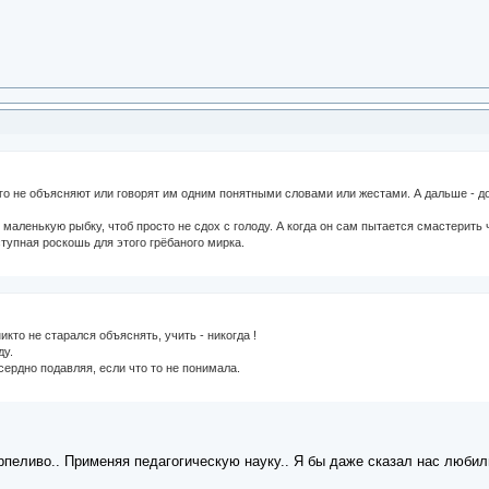
о не объясняют или говорят им одним понятными словами или жестами. А дальше - дог
маленькую рыбку, чтоб просто не сдох с голоду. А когда он сам пытается смастерить 
ступная роскошь для этого грёбаного мирка.
никто не старался объяснять, учить - никогда !
ду.
сердно подавляя, если что то не понимала.
рпеливо.. Применяя педагогическую науку.. Я бы даже сказал нас любили