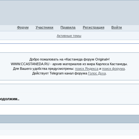
Форум
Участники
Правила
Регистрация
Войти
Активные темы
Добро пожаловать на «Кастанеда форум Original»!
WWW.CCASTANEDA.RU - архив материалов из мира Карлоса Кастанеды.
Для Вашего удобства предусмотрены:
поиск Яндекса
и
поиск форума
.
Действует Telegram канал форума
Голос Духа
.
родолжим..