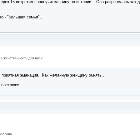
через 15 встретил свою учительницу по истории.. Она разревелась как д
о - "большая семья"..
д в женственность для вас?
я приятная эманация.. Как желанную женщину обнять..
 построже..
рпеливо..