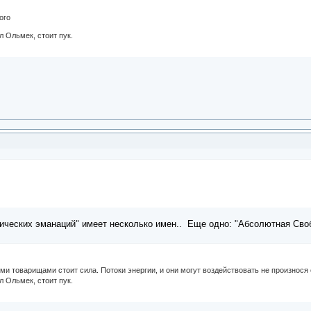
ого
л Ольмек, стоит пук.
ических эманаций" имеет несколько имен.. Еще одно: "Абсолютная Своб
ми товарищами стоит сила. Потоки энергии, и они могут воздействовать не произнося 
л Ольмек, стоит пук.