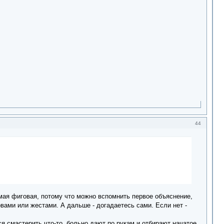
44
амая фиговая, потому что можно вспомнить первое объяснение,
вами или жестами. А дальше - догадаетесь сами. Если нет -
я смастерить что-то, больно дают по рукам и отбирают начатое.