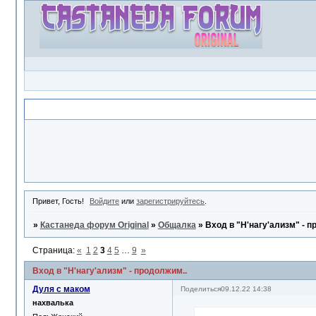
Объявление
Привет, Гость!
Войдите
или
зарегистрируйтесь
.
»
Кастанеда форум Original
»
Общалка
»
Вход в "Н'нагу'ализм" - п
Страница:
«
1
2
3
4
5
…
9
»
Вход в "Н'нагу'ализм" - продолжим..
Дуля с маком
Поделиться
09.12.22 14:38
нахвалька