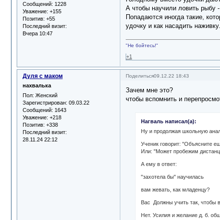
Сообщений:
1228
А чтобы научили ловить рыбу -
Уважение:
+155
Попадаются иногда такие, кото
Позитив:
+55
удочку и как насадить наживку
Последний визит:
Вчера 10:47
"Не бойтесь!"
+1
Дуля с маком
Поделиться
09.12.22 18:43
нахвалька
Зачем мне это?
Пол:
Женский
чтобы вспомнить и перепросмо
Зарегистрирован
: 09.03.22
Сообщений:
1643
Уважение:
+218
Нагваль написал(а):
Позитив:
+338
Ну и продолжая школьную ана
Последний визит:
28.11.24 22:12
Ученик говорит: "Объясните ещ
Или: "Может пробежим дистанц
А ему в ответ:
"захотела бы" научилась
вам жевать, как младенцу?
Вас Должны учить так, чтобы 
Нет. Усилия и желание д. б. об