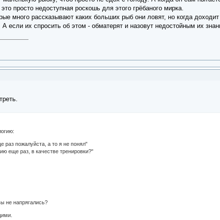
 это просто недоступная роскошь для этого грёбаного мирка.
рые много рассказывают каких больших рыб они ловят, но когда доходит
. А если их спросить об этом - обматерят и назовут недостойным их знан
треть.
логию:
е раз пожалуйста, а то я не понял"
ию еще раз, в качестве тренировки?"
вы не напрягались?
щими.