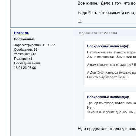
Все живое.. Дело в том, что вс
Надо быть интересным и силе, 
+1
Нагваль
Поделиться
09.12.22 17:03
Постоянные
Зарегистрирован
: 11.06.22
Воскресенье написал(а):
Сообщений:
98
Не знаю как вам в школе и дом
Уважение:
+13
А мне именно так. Заменяли то
Позитив:
+1
Последний визит:
А вам жевали, как младенцу? В
15.01.23 07:06
А Дон Хуан Карлоса сколько раз
Он что ему жевал? Не а...)
Воскресенье написал(а):
Тренер по физре, объяснила ка
Нет.
Усилия и желание д. б. общими.
Ну и продолжая школьную ана