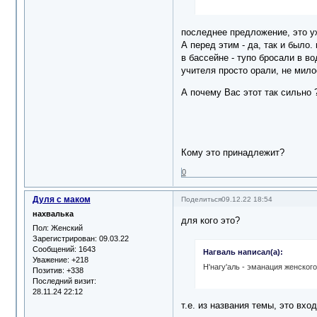
последнее предложение, это уж
А перед этим - да, так и было. 
в бассейне - тупо бросали в во
учителя просто орали, не мило
А почему Вас этот так сильно 
Кому это принадлежит?
0
Дуля с маком
Поделиться
09.12.22 18:54
нахвалька
для кого это?
Пол:
Женский
Зарегистрирован
: 09.03.22
Сообщений:
1643
Нагваль написал(а):
Уважение:
+218
Н'нагу'аль - эманация женского
Позитив:
+338
Последний визит:
28.11.24 22:12
т.е. из названия темы, это вхо