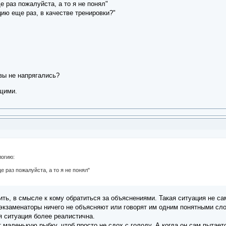
е раз пожалуйста, а то я не понял"
ию еще раз, в качестве тренировки?"
вы не напрягались?
бщими.
логию:
е раз пожалуйста, а то я не понял"
нить, в смысле к кому обратиться за объяснениями. Такая ситуация не с
экзаменаторы ничего не объясняют или говорят им одним понятными сло
я ситуация более реалистична.
маленькую рыбку, чтоб просто не сдох с голоду. А когда он сам пытаетс