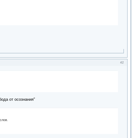
42
ода от осознания"
слов.