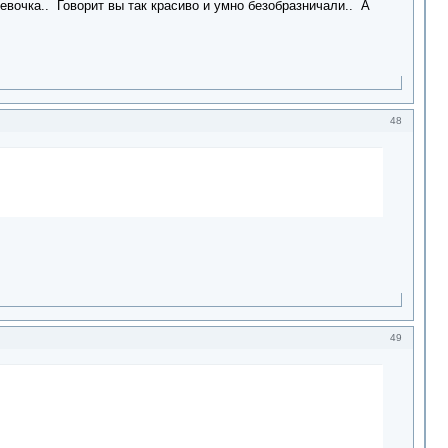
евочка.. Говорит вы так красиво и умно безобразничали.. А
48
49