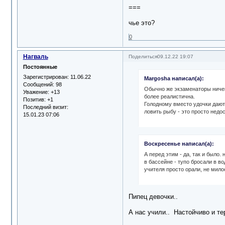
===
чье это?
0
Нагваль
Поделиться
09.12.22 19:07
Постоянные
Зарегистрирован
: 11.06.22
Margosha написал(а):
Сообщений:
98
Обычно же экзаменаторы ничег
Уважение:
+13
более реалистична.
Позитив:
+1
Голодному вместо удочки дают 
Последний визит:
ловить рыбу - это просто недо
15.01.23 07:06
Воскресенье написал(а):
А перед этим - да, так и было. 
в бассейне - тупо бросали в во
учителя просто орали, не мило
Пипец девочки..
А нас учили.. Настойчиво и те