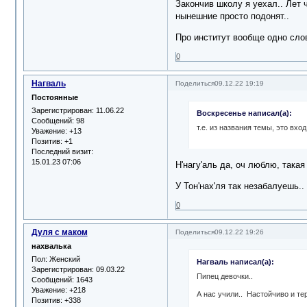
Закончив школу я уехал.. Лет 
нынешние просто подонят..
Про институт вообще одно слов
0
Нагваль
Поделиться
09.12.22 19:19
Постоянные
Зарегистрирован
: 11.06.22
Воскресенье написал(а):
Сообщений:
98
т.е. из названия темы, это вхо
Уважение:
+13
Позитив:
+1
Последний визит:
15.01.23 07:06
Н'нагу'аль да, оч люблю, така
У Тон'нах'ля так незабалуешь..
0
Дуля с маком
Поделиться
09.12.22 19:26
нахвалька
Пол:
Женский
Нагваль написал(а):
Зарегистрирован
: 09.03.22
Пипец девочки..
Сообщений:
1643
Уважение:
+218
А нас учили.. Настойчиво и те
Позитив:
+338