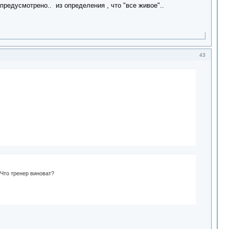
 предусмотрено.. из определения , что "все живое"..
43
 Что тренер виноват?