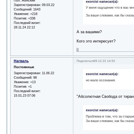
Пол:
Женский
exorcist написал(а):
Зарегистрирован
: 09.03.22
У меня ощущение что в вас мн
Сообщений:
1643
Уважение:
+218
За ваши словами, как бы сказа
Позитив:
+338
Последний визит:
28.11.24 22:12
А за вашими?
Кого это интересует?
0
Нагваль
Поделиться
09.12.22 14:52
Постоянные
Зарегистрирован
: 11.06.22
exorcist написал(а):
Сообщений:
98
но мало осознания.
Уважение:
+13
Позитив:
+1
Последний визит:
15.01.23 07:06
"Абсолютная Свобода от тиран
exorcist написал(а):
Проблема в том, что за старши
За ваши словами, как бы сказа