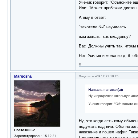
Ученик говорит: "Объясните ещ
Или: "Может пробежим дистанц
А ему в ответ:
"захотела бы" научилась
вам жевать, как младенцу?
Вас Должны учить так, чтобы 
Нет. Усилия и желание д. б. о
0
Margosha
Поделиться
09.12.22 18:25
Нагваль написал(а):
Ну и продолжая школьную ана
Ученик говорит: "Объясните ещ
Ну, это когда есть кому объяс
подумать над ним. Обычно же 
Постоянные
наказание и пошел нафиг. Така
Зарегистрирован
: 15.12.21
Голодному вместо удочки дают 