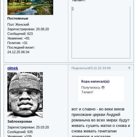
0
Постоянные
Пол:
Женский
Зарегистрирован
: 20.08.20
Сообщений:
623
Уважение:
+81
Позитив:
+31
Последний визит:
24.12.25 06:34
olmek
6
Поделиться
23.11.22 23:49
Кора написал(а):
Получилось 😳
Талант!
вот и славно - во веки веков
прихожане церкви Андрей
романыча во всех мирах будут
Заблокирован
жевать сушить матки о снова и
Зарегистрирован
: 25.03.20
снова жевать гениталии
Сообщений:
935
дримеров и нагаалек
Уважение:
+109