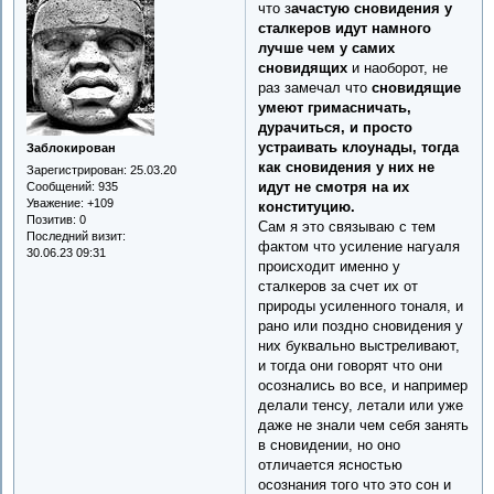
что з
ачастую сновидения у
сталкеров идут намного
лучше чем у самих
сновидящих
и наоборот, не
раз замечал что
сновидящие
умеют гримасничать,
дурачиться, и просто
устраивать клоунады, тогда
Заблокирован
как сновидения у них не
Зарегистрирован
: 25.03.20
идут не смотря на их
Сообщений:
935
Уважение:
+109
конституцию.
Позитив:
0
Сам я это связываю с тем
Последний визит:
фактом что усиление нагуаля
30.06.23 09:31
происходит именно у
сталкеров за счет их от
природы усиленного тоналя, и
рано или поздно сновидения у
них буквально выстреливают,
и тогда они говорят что они
осознались во все, и например
делали тенсу, летали или уже
даже не знали чем себя занять
в сновидении, но оно
отличается ясностью
осознания того что это сон и