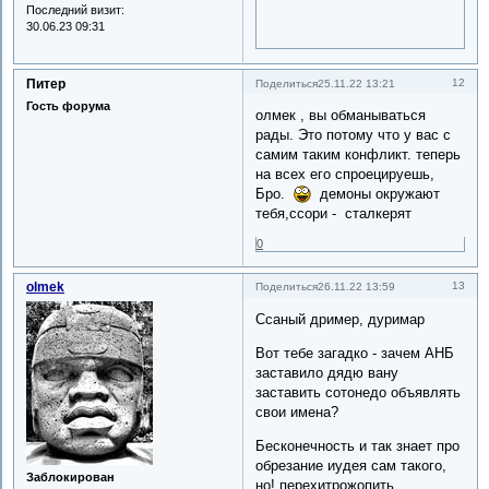
Последний визит:
30.06.23 09:31
Питер
12
Поделиться
25.11.22 13:21
Гость форума
олмек , вы обманываться
рады. Это потому что у вас с
самим таким конфликт. теперь
на всех его спроецируешь,
Бро.
демоны окружают
тебя,ссори - сталкерят
0
olmek
13
Поделиться
26.11.22 13:59
Ссаный дример, дуримар
Вот тебе загадко - зачем АНБ
заставило дядю вану
заставить сотонедо объявлять
свои имена?
Бесконечность и так знает про
обрезание иудея сам такого,
Заблокирован
но! перехитрожопить