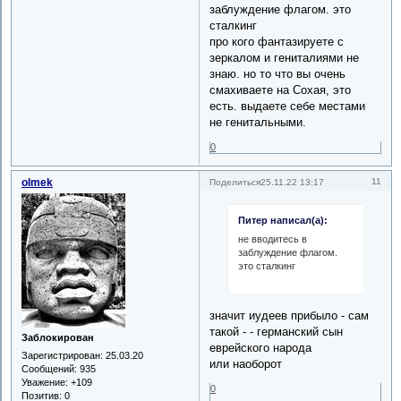
заблуждение флагом. это
сталкинг
про кого фантазируете с
зеркалом и гениталиями не
знаю. но то что вы очень
смахиваете на Сохая, это
есть. выдаете себе местами
не генитальными.
0
olmek
11
Поделиться
25.11.22 13:17
Питер написал(а):
не вводитесь в
заблуждение флагом.
это сталкинг
значит иудеев прибыло - сам
такой - - германский сын
Заблокирован
еврейского народа
Зарегистрирован
: 25.03.20
или наоборот
Сообщений:
935
Уважение:
+109
0
Позитив:
0