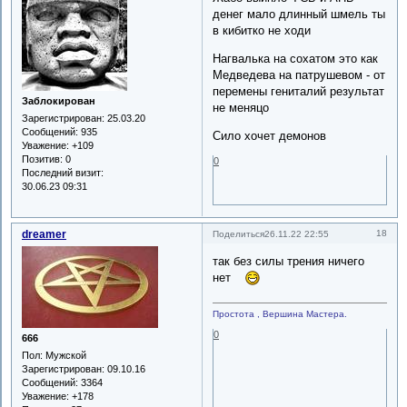
денег мало длинный шмель ты
в кибитко не ходи
Нагвалька на сохатом это как
Медведева на патрушевом - от
перемены гениталий результат
Заблокирован
не меняцо
Зарегистрирован
: 25.03.20
Сообщений:
935
Сило хочет демонов
Уважение:
+109
Позитив:
0
0
Последний визит:
30.06.23 09:31
dreamer
18
Поделиться
26.11.22 22:55
так без силы трения ничего
нет
Простота , Вершина Мастера.
0
666
Пол:
Мужской
Зарегистрирован
: 09.10.16
Сообщений:
3364
Уважение:
+178