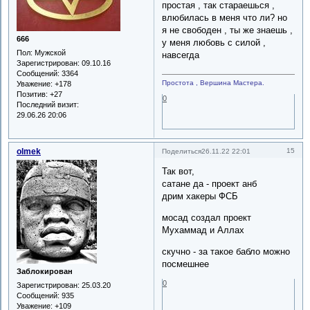
простая , так стараешься ,
влюбилась в меня что ли? но
я не свободен , ты же знаешь ,
666
у меня любовь с силой ,
Пол:
Мужской
навсегда
Зарегистрирован
: 09.10.16
Сообщений:
3364
Простота , Вершина Мастера.
Уважение:
+178
Позитив:
+27
0
Последний визит:
29.06.26 20:06
olmek
15
Поделиться
26.11.22 22:01
Так вот,
сатане да - проект анб
дрим хакеры ФСБ
мосад создал проект
Мухаммад и Аллах
скучно - за такое бабло можно
посмешнее
Заблокирован
0
Зарегистрирован
: 25.03.20
Сообщений:
935
Уважение:
+109