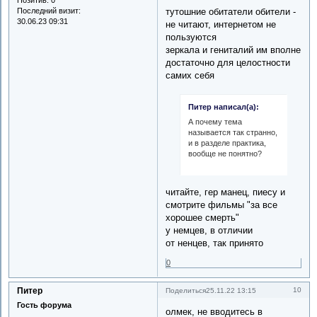
Позитив:
0
тутошние обитатели обители -
Последний визит:
30.06.23 09:31
не читают, интернетом не
пользуются
зеркала и гениталий им вполне
достаточно для целостности
самих себя
Питер написал(а):
А почему тема
называется так странно,
и в разделе практика,
вообще не понятно?
читайте, гер манец, пиесу и
смотрите фильмы "за все
хорошее смерть"
у немцев, в отличии
от ненцев, так принято
0
Питер
10
Поделиться
25.11.22 13:15
Гость форума
олмек, не вводитесь в