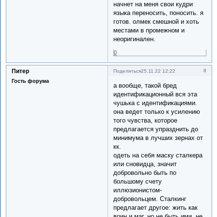
начнет на меня свои кудри
языка переносить, поносить. я
готов. олмек смешной и хоть
местами в промежном и
неоригинален.
0
Питер
8
Поделиться
25.11.22 12:22
Гость форума
а вообще, такой бред
идентификационный вся эта
чушька с идентификациями.
она ведет только к усилению
того чувства, которое
предлагается упразднить до
минимума в лучших зернах от
кк.
одеть на себя маску сталкера
или сновидца, значит
добровольно быть по
большому счету
иллюзионистом-
добровольцем. Сталкинг
предлагает другое: жить как
воин и маг, но не быть ими. не