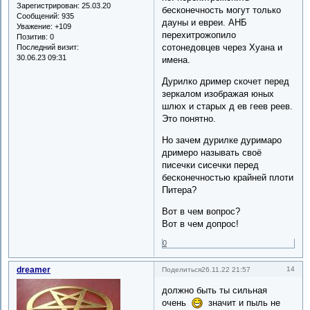
Зарегистрирован
: 25.03.20
бесконечность могут только
Сообщений:
935
дауны и евреи. АНБ
Уважение:
+109
перехитрожопило
Позитив:
0
сотонедовцев через Хуана и
Последний визит:
30.06.23 09:31
имена.
Дурилко дример скочет перед
зеркалом изображая юных
шлюх и старых д ев геев реев.
Это понятно.
Но зачем дурилке дуримаро
дримеро называть своё
писечки сисечки перед
бесконечностью крайней плоти
Питера?
Вот в чем вопрос?
Вот в чем допрос!
0
dreamer
14
Поделиться
26.11.22 21:57
должно быть ты сильная
очень
значит и пыль не