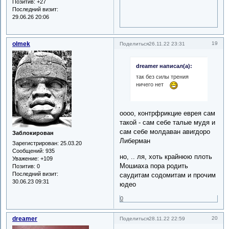
Позитив:
+27
Последний визит:
29.06.26 20:06
olmek
19
Поделиться
26.11.22 23:31
dreamer написал(а):
так без силы трения
ничего нет
оооо, контрфрикцие еврея сам
такой - сам себе талые мудя и
сам себе молдаван авигдоро
Заблокирован
Либерман
Зарегистрирован
: 25.03.20
Сообщений:
935
но, .. ля, хоть крайнюю плоть
Уважение:
+109
Мошиаха пора родить
Позитив:
0
Последний визит:
саудитам содомитам и прочим
30.06.23 09:31
юдео
0
dreamer
20
Поделиться
28.11.22 22:59