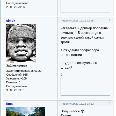
Последний визит:
29.06.26 20:06
olmek
4
Поделиться
23.11.22 22:28
нагвалька и дример половина
яичника, 1.5 яичка и одно
зеркало самой такой самки
троля
в ожидании профессора
антропологии
штуденты сексуальных
Заблокирован
штудий
Зарегистрирован
: 25.03.20
Сообщений:
935
0
Уважение:
+109
Позитив:
0
Последний визит:
30.06.23 09:31
Кора
5
Поделиться
23.11.22 23:12
Получилось 😳
Талант!