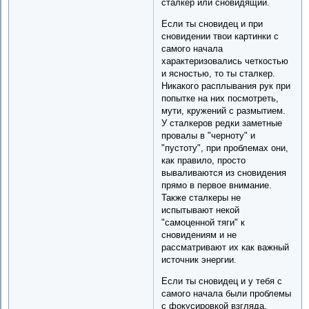
сталкер или сновидящий.
Если ты сновидец и при
сновидении твои картинки с
самого начала
характеризовались четкостью
и ясностью, то ты сталкер.
Никакого расплывания рук при
попытке на них посмотреть,
мути, кружений с размытием.
У сталкеров редки заметные
провалы в "черноту" и
"пустоту", при проблемах они,
как правило, просто
вываливаются из сновидения
прямо в первое внимание.
Также сталкеры не
испытывают некой
"самоценной тяги" к
сновидениям и не
рассматривают их как важный
источник энергии.
Если ты сновидец и у тебя с
самого начала были проблемы
с фокусировкой взгляда,