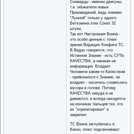
Сновидцы - именно двигуны,
т.е. обожатели новых
Произведений, ведь помимо
"Лунной" только у одного
Бетховена этих Сонат 32
штуки.
Так вот Настроения Воина -
это особо ценные с точки
зрения Видящих Конфиги ТС.
В Ведах говорится, что
Истинное Знание - есть СУТЬ
КАЧЕСТВА, а никакая не
информация. Владеет
Человече каким-то Качеством
- приблизился к Знанию, не
владеет - носитель словесного
мусора в голове. Потому
КАЧЕСТВА никуда и не
деваются, а всегда находятся
на кончиках пальцев тех, кто
их "отрепетировал" и
закрепил.
ТС Воина заглубилась в
Кокон, плюс подсвечивают