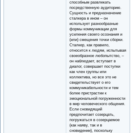
способным развлекать
посредственную аудиторию.
Сущность и предназначение
сталкера в ином – он
использует разнообразные
формы коммуникации для
усиления своего осознания и
(или) смещения точки сборки.
Сталкер, как правило,
относится к людям, испытывая
своеобразное любопытство, –
он наблюдает, вступает в
диалог, совершает поступки
как член группы или
коллектива, но все это не
свидетельствует о его
коммуникабельности и тем
более пристрастии к
эмоциональной погруженности
в мир человеческого общения.
Если сновидящий
предпочитает созерцать,
погружаться в созерцаемое
(как наяву, так и в
сновидении), поскольку