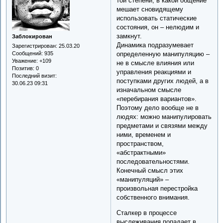
той степени, в какой общение
мешает сновидящему
использовать статические
состояния, он – нелюдим и
замкнут.
Заблокирован
Динамика подразумевает
Зарегистрирован
: 25.03.20
определенную манипуляцию –
Сообщений:
935
Уважение:
+109
не в смысле влияния или
Позитив:
0
управления реакциями и
Последний визит:
поступками других людей, а в
30.06.23 09:31
изначальном смысле
«перебирания вариантов».
Поэтому дело вообще не в
людях: можно манипулировать
предметами и связями между
ними, временем и
пространством,
«абстрактными»
последовательностями.
Конечный смысл этих
«манипуляций» –
произвольная перестройка
собственного внимания.
Сталкер в процессе
выслеживания попадает в