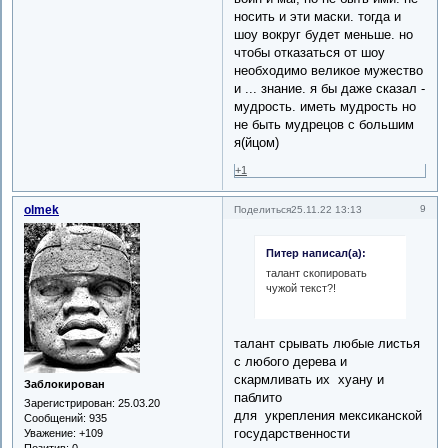
носить и эти маски. тогда и
шоу вокруг будет меньше. но
чтобы отказаться от шоу
необходимо великое мужество
и ... знание. я бы даже сказал -
мудрость. иметь мудрость но
не быть мудрецов с большим
я(йцом)
+1
olmek
9
Поделиться
25.11.22 13:13
Питер написал(а):
талант скопировать
чужой текст?!
талант срывать любые листья
с любого дерева и
скармливать их хуану и
Заблокирован
паблито
Зарегистрирован
: 25.03.20
для укрепления мексиканской
Сообщений:
935
государственности
Уважение:
+109