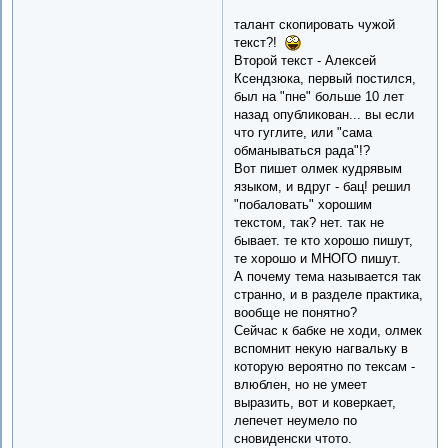
талант скопировать чужой
текст?!
Второй текст - Алексей
Ксендзюка, первый постился,
был на "пне" больше 10 лет
назад опубликован... вы если
что гуглите, или "сама
обманываться рада"!?
Вот пишет олмек кудрявым
языком, и вдруг - бац! решил
"побаловать" хорошим
текстом, так? нет. так не
бывает. те кто хорошо пишут,
те хорошо и МНОГО пишут.
А почему тема называется так
странно, и в разделе практика,
вообще не понятно?
Сейчас к бабке не ходи, олмек
вспомнит некую нагвальку в
которую вероятно по тексам -
влюблен, но не умеет
выразить, вот и коверкает,
лепечет неумело по
сновиденски чтото.