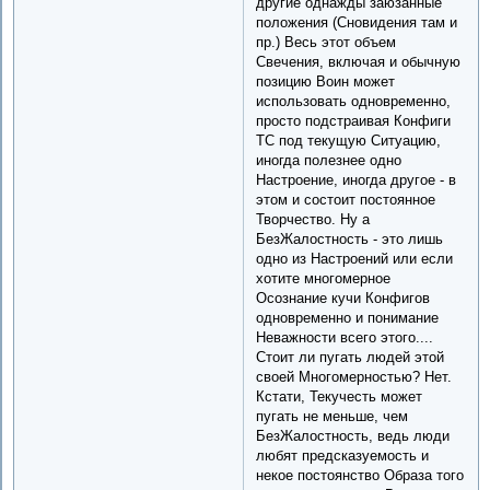
другие однажды заюзанные
положения (Сновидения там и
пр.) Весь этот объем
Свечения, включая и обычную
позицию Воин может
использовать одновременно,
просто подстраивая Конфиги
ТС под текущую Ситуацию,
иногда полезнее одно
Настроение, иногда другое - в
этом и состоит постоянное
Творчество. Ну а
БезЖалостность - это лишь
одно из Настроений или если
хотите многомерное
Осознание кучи Конфигов
одновременно и понимание
Неважности всего этого....
Стоит ли пугать людей этой
своей Многомерностью? Нет.
Кстати, Текучесть может
пугать не меньше, чем
БезЖалостность, ведь люди
любят предсказуемость и
некое постоянство Образа того