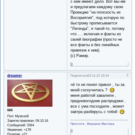
с кем имеют дело. Вот мы им
и предлагаем каждому свою
Проекцию "на плоскость их
Восприятия", под которую по
быстрому прописывается
"Легенда", я такой-то, потому
что .... включая и факты из
своей биографии (просто не
все факты и без линейных
привязок к ним).
(с) Рамир.
0
dreamer
3
Поделиться
23.11.22 16:24
чё то не понял прикол , ты за
мной соскучилась ?
меня работой завалили ,
предновогодние распродажи ,
все с ума посходили , может
666
завтра разберусь с тобой
Пол:
Мужской
Зарегистрирован
: 09.10.16
Простота , Вершина Мастера.
Сообщений:
3364
Уважение:
+178
0
Позитив:
+27