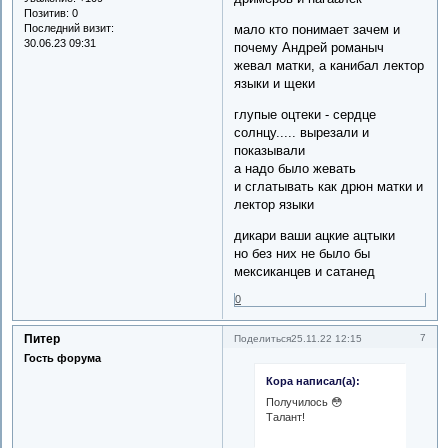
Позитив:
0
мало кто понимает зачем и
Последний визит:
30.06.23 09:31
почему Андрей романыч
жевал матки, а канибал лектор
языки и щеки
глупые оцтеки - сердце
солнцу..... вырезали и
показывали
а надо было жевать
и сглатывать как дрюн матки и
лектор языки
дикари ваши ацкие ацтыки
но без них не было бы
мексиканцев и сатанед
0
Питер
7
Поделиться
25.11.22 12:15
Гость форума
Кора написал(а):
Получилось 😳
Талант!