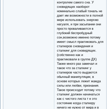
контролем самого сна. У
сновидящих наоборот
номинально слабый тональ не
дает им возможности в полной
мере использовать энергию
нагуаля, и при засыпании они
просто проваливаются в
глубокий беспробудный
сон,возможно именно потому
имеет смысл практиковать для
сталкеров сновидения и
сталкинг для сновидящих.
(собственно как и
практиковали в группе ДХ)
Также много раз замечал и
такое что за сталкинг у
сталкеров часто выдаются
обычный манипуляции, в
основе которых лежит жажда
силы или любви, признания.
Такое происходит потому что
сталкинг должен начинаться
как с чистого листа т е это
состояние когда сталкеру
ничего не нужно от мира и в