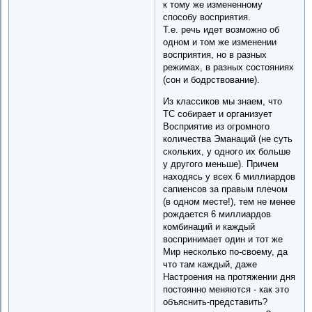
к тому же измененному
способу восприятия.
Т.е. речь идет возможно об
одном и том же изменении
восприятия, но в разных
режимах, в разных состояниях
(сон и бодрствование).
Из классиков мы знаем, что
ТС собирает и организует
Восприятие из огромного
количества Эманаций (не суть
скольких, у одного их больше
у другого меньше). Причем
находясь у всех 6 миллиардов
сапиенсов за правым плечом
(в одном месте!), тем не менее
рождается 6 миллиардов
комбинаций и каждый
воспринимает один и тот же
Мир несколько по-своему, да
что там каждый, даже
Настроения на протяжении дня
постоянно меняются - как это
объяснить-представить?