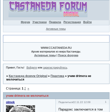
Форум
Участники
Правила
Регистрация
Войти
Активные темы
Объявление
WWW.CCASTANEDA.RU
Архив материалов из мира Кастанеды.
Активные темы
|
Поиск форума
Привет, Гость!
Войдите
или
зарегистрируйтесь
.
»
Кастанеда форум Original
»
Практика
»
учим drimerа не
мелочиться
Страница:
1
2
»
учим drimerа не мелочиться
olmek
1
Поделиться
22.11.22 12:09
Парадокс заключается в том