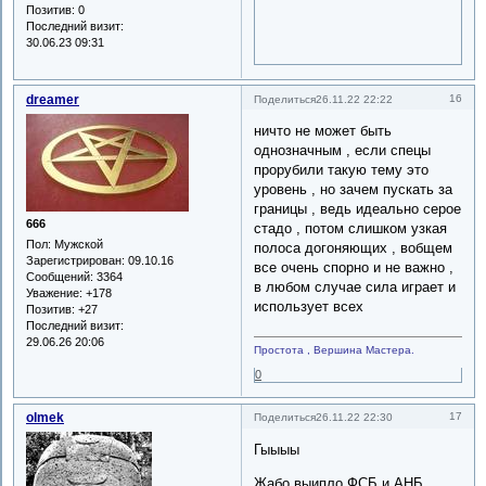
Позитив:
0
Последний визит:
30.06.23 09:31
dreamer
16
Поделиться
26.11.22 22:22
ничто не может быть
однозначным , если спецы
прорубили такую тему это
уровень , но зачем пускать за
границы , ведь идеально серое
666
стадо , потом слишком узкая
Пол:
Мужской
полоса догоняющих , вобщем
Зарегистрирован
: 09.10.16
все очень спорно и не важно ,
Сообщений:
3364
в любом случае сила играет и
Уважение:
+178
использует всех
Позитив:
+27
Последний визит:
29.06.26 20:06
Простота , Вершина Мастера.
0
olmek
17
Поделиться
26.11.22 22:30
Гыыыы
Жабо выипло ФСБ и АНБ