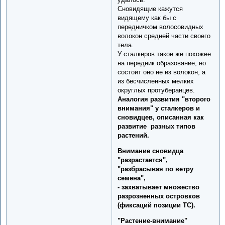
Сновидящие кажутся
видящему как бы с
передничком волосовидных
волокон средней части своего
тела.
У сталкеров такое же похожее
на передник образование, но
состоит оно не из волокон, а
из бесчисленных мелких
округлых протуберанцев.
Аналогия развития "второго
внимания" у сталкеров и
сновидцев, описанная как
развитие разных типов
растений.
Внимание сновидца
"разрастается",
"разбрасывая по ветру
семена",
- захватывает множество
разрозненных островков
(фиксаций позиции ТС).
"Растение-внимание"