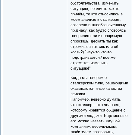
обстоятельства, изменить
ситуацию, повлиять как-то,
причём, те кто относились в
моём анализе к сталкерам,
согласно вышеобозначенному
признаку, как будто сговорясь
говорили(если их напрямую
спросишь, дескать ты как
стремишся так сяк или об
косяк?) "неужто кто-то
подстраивается? все же
стремятся изменить
ситуацию!"
Когда мы говорим о
сталкерском типе, решающими
оказываются иные качества
психики.
Например, неверно думать,
что сталкер – это человек,
которому нравится общение с
другими людьми. Еще меньше
его можно назвать «душой
компании», весельчаком,
любителем поговорить,