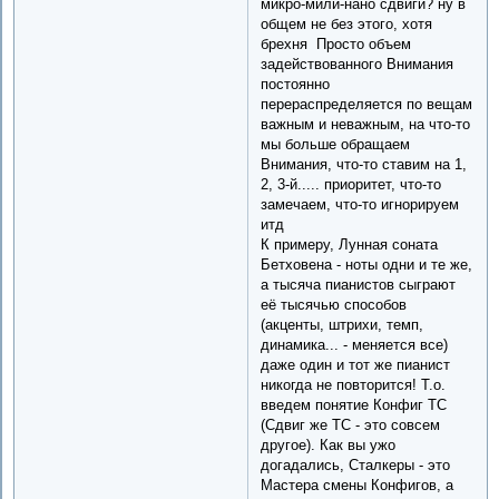
микро-мили-нано сдвиги? ну в
общем не без этого, хотя
брехня Просто объем
задействованного Внимания
постоянно
перераспределяется по вещам
важным и неважным, на что-то
мы больше обращаем
Внимания, что-то ставим на 1,
2, 3-й..... приоритет, что-то
замечаем, что-то игнорируем
итд
К примеру, Лунная соната
Бетховена - ноты одни и те же,
а тысяча пианистов сыграют
её тысячью способов
(акценты, штрихи, темп,
динамика... - меняется все)
даже один и тот же пианист
никогда не повторится! Т.о.
введем понятие Конфиг ТС
(Сдвиг же ТС - это совсем
другое). Как вы ужо
догадались, Сталкеры - это
Мастера смены Конфигов, а