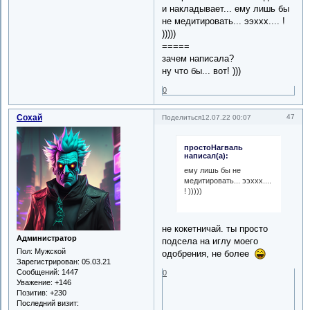
и накладывает... ему лишь бы
не медитировать... ээххх.... !
)))))
=====
зачем написала?
ну что бы... вот! )))
0
Сохай
47
Поделиться
12.07.22 00:07
простоНагваль
написал(а):
ему лишь бы не
медитировать... ээххх....
! )))))
не кокетничай. ты просто
Администратор
подсела на иглу моего
Пол:
Мужской
одобрения, не более
Зарегистрирован
: 05.03.21
Сообщений:
1447
0
Уважение:
+146
Позитив:
+230
Последний визит: