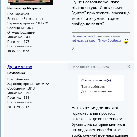
Ну не настолько же, папа.
Shame on you. Или к своим
Нафигатор Матрицы
"дитям" приклеевать прозвища
Пол:
Мужской
можно, а к чужим - кодекс
Возраст:
43
[1982-11-21]
Зарегистрирован
: 18.12.21
прайда не велит?
Сообщений:
363
Откуда:
Будущее
Не упусти свой
Шанс иметь шанс
Уважение:
+49
поймать за хвост Птицу Свободы
Позитив:
+177
Последний визит:
0
19.07.22 19:57
Дуля с маком
46
Поделиться
11.07.22 23:40
нахвалька
Пол:
Женский
Сохай написал(а):
Зарегистрирован
: 09.03.22
Так и работаем.
Сообщений:
1643
Доставляем щастье.
Уважение:
+218
Позитив:
+338
Последний визит:
28.11.24 22:12
Нет. счастье доставляют
гормоны. а вы просто...
актеры... и даже не совсем...
буквы... на которые мой мозг
накладывает свое богатое
воображение! всё накладывает