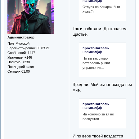
написал(а):
Отпуск на Канарах был
хуже.))
Так и работаем. Доставляем
щастье.
Администратор
Пол:
Мужской
Зарегистрирован
: 05.03.21
простоНагваль
написал(а):
Сообщений:
1447
Уважение:
+146
Но ты так скоро
Позитив:
+230
потеряешь рычаг
Последний визит:
управления...
Сегодня 01:00
Вряд ли. Мой рычаг всегда при
мне.
простоНагваль
написал(а):
Иа конечно за тя не
волнуется
И по вере твоей воздастся