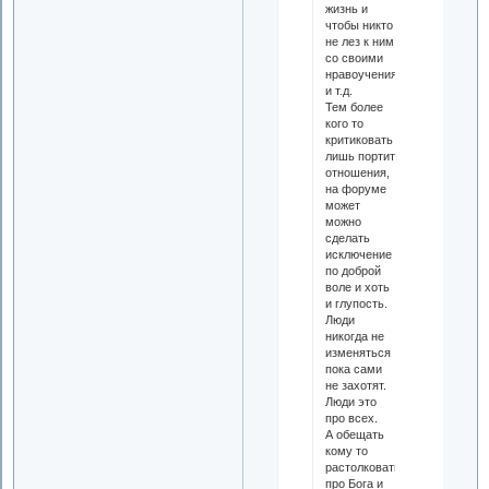
жизнь и
чтобы никто
не лез к ним
со своими
нравоучениями
и т.д.
Тем более
кого то
критиковать
лишь портит
отношения,
на форуме
может
можно
сделать
исключение
по доброй
воле и хоть
и глупость.
Люди
никогда не
изменяться
пока сами
не захотят.
Люди это
про всех.
А обещать
кому то
растолковать
про Бога и