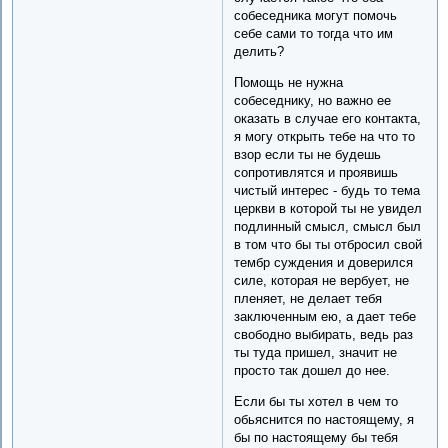
собеседника могут помочь
себе сами то тогда что им
делить?
Помощь не нужна
собеседнику, но важно ее
оказать в случае его контакта,
я могу открыть тебе на что то
взор если ты не будешь
сопротивлятся и проявишь
чистый интерес - будь то тема
церкви в которой ты не увидел
подлинный смысл, смысл был
в том что бы ты отбросил свой
тембр суждения и доверился
силе, которая не вербует, не
пленяет, не делает тебя
заключенным ею, а дает тебе
свободно выбирать, ведь раз
ты туда пришел, значит не
просто так дошел до нее.
Если бы ты хотел в чем то
обьяснится по настоящему, я
бы по настоящему бы тебя