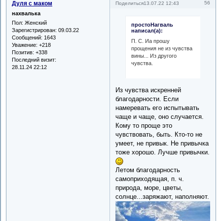
Дуля с маком
56
Поделиться
13.07.22 12:43
нахвалька
Пол:
Женский
простоНагваль
Зарегистрирован
: 09.03.22
написал(а):
Сообщений:
1643
П. С. Иа прошу
Уважение:
+218
прощения не из чувства
Позитив:
+338
вины... Из другого
Последний визит:
чувства.
28.11.24 22:12
Из чувства искренней
благодарности. Если
намеревать его испытывать
чаще и чаще, оно случается.
Кому то проще это
чувствовать, быть. Кто-то не
умеет, не привык. Не привычка
тоже хорошо. Лучше привычки.
Летом благодарность
самоприходящая, п. ч.
природа, море, цветы,
солнце...заряжают, наполняют.