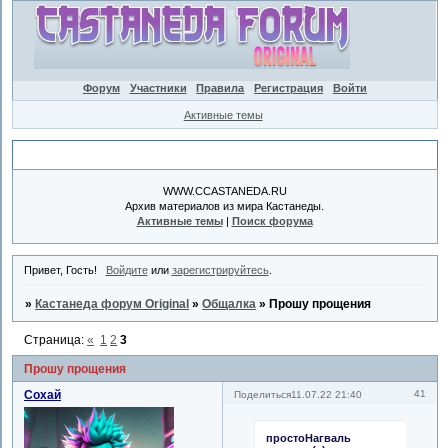
Форум
Участники
Правила
Регистрация
Войти
Активные темы
Объявление
WWW.CCASTANEDA.RU
Архив материалов из мира Кастанеды.
Активные темы
|
Поиск форума
Привет, Гость!
Войдите
или
зарегистрируйтесь
.
»
Кастанеда форум Original
»
Общалка
»
Прошу прощения
Страница:
«
1
2
3
Прошу прощения
Сохай
41
Поделиться
11.07.22 21:40
простоНагваль