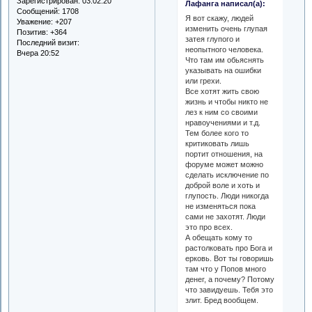
Зарегистрирован
: 03.02.20
Лафанга написал(а):
Сообщений:
1708
Я вот скажу, людей
Уважение:
+207
изменить очень глупая
Позитив:
+364
затея глупого и
Последний визит:
неопытного человека.
Вчера 20:52
Что там им обьяснять
указывать на ошибки
или грехи.
Все хотят жить свою
жизнь и чтобы никто не
лез к ним со своими
нравоучениями и т.д.
Тем более кого то
критиковать лишь
портит отношения, на
форуме может можно
сделать исключение по
доброй воле и хоть и
глупость. Люди никогда
не изменяться пока
сами не захотят. Люди
это про всех.
А обещать кому то
растолковать про Бога и
ерковь. Вот ты говоришь
там что у Попов много
денег, а почему? Потому
что завидуешь. Тебя это
злит. Бред вообщем.