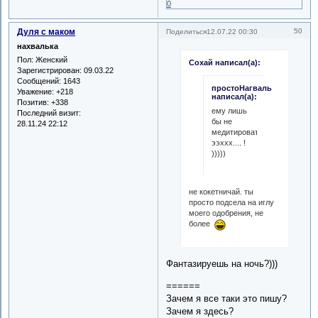
0
Дуля с маком
50
Поделиться
12.07.22 00:30
нахвалька
Пол:
Женский
Сохай написал(а):
Зарегистрирован
: 09.03.22
Сообщений:
1643
простоНагваль
Уважение:
+218
написал(а):
Позитив:
+338
ему лишь
Последний визит:
бы не
28.11.24 22:12
медитировать...
ээххх.... !
)))))
не кокетничай. ты
просто подсела на иглу
моего одобрения, не
более
Фантазируешь на ночь?)))
======
Зачем я все таки это пишу?
Зачем я здесь?