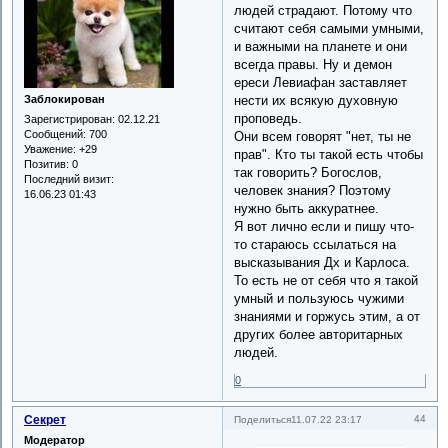
людей страдают. Потому что
считают себя самыми умными,
и важными на планете и они
всегда правы. Ну и демон
ереси Левиафан заставляет
нести их всякую духовную
Заблокирован
проповедь.
Зарегистрирован
: 02.12.21
Сообщений:
700
Они всем говорят "нет, ты не
Уважение:
+29
прав". Кто ты такой есть чтобы
Позитив:
0
так говорить? Богослов,
Последний визит:
человек знания? Поэтому
16.06.23 01:43
нужно быть аккуратнее.
Я вот лично если и пишу что-
то стараюсь ссылаться на
высказывания Дх и Карлоса.
То есть не от себя что я такой
умный и пользуюсь чужими
знаниями и горжусь этим, а от
других более авторитарных
людей.
0
Секрет
44
Поделиться
11.07.22 23:17
Модератор