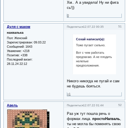
Хм.. А а увидела! Ну ни фига
сь!))
0
Дуля с маком
51
Поделиться
12.07.22 00:35
нахвалька
Пол:
Женский
Сохай написал(а):
Зарегистрирован
: 09.03.22
Тоже пугает сильно.
Сообщений:
1643
Уважение:
+218
Вот с чем работать
Позитив:
+338
предлагаю. А не плодить
Последний визит:
нелепые
28.11.24 22:12
предположения.
Никого никогда не пугай и сам
не будешь бояться.
+1
Авель
52
Поделиться
12.07.22 01:44
Раз уж тут пошла речь о
формах лица.
простоНагваль
,
ты не могла бы поменять свою