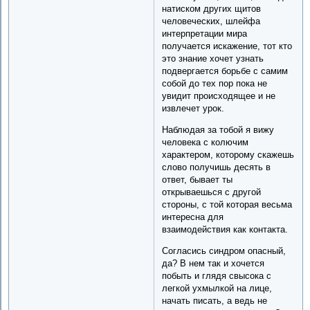
натиском других щитов
человеческих, шлейфа
интерпретации мира
получается искажение, тот кто
это знание хочет узнать
подвергается борьбе с самим
собой до тех пор пока не
увидит происходящее и не
извлечет урок.
Наблюдая за тобой я вижу
человека с колючим
характером, которому скажешь
слово получишь десять в
ответ, бывает ты
открываешься с другой
стороны, с той которая весьма
интересна для
взаимодействия как контакта.
Согласись синдром опасный,
да? В нем так и хочется
побыть и глядя свысока с
легкой ухмылкой на лице,
начать писать, а ведь не