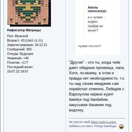
Авель
написал(а):
а к чужим -
кодекс
прайда не
Нафигатор Матрицы
велит?
Пол:
Мужской
Возраст:
43
[1982-11-21]
Зарегистрирован
: 18.12.21
чужие это кто?
Сообщений:
363
Откуда:
Будущее
Уважение:
+49
"Другие" - это ты, когда тебе
Позитив:
+177
Последний визит:
дают обидные прозвища, папа.
19.07.22 19:57
Хотя, по-моему, в этом и
правда нет необходимости, т.к.
ты над своим имиджем сам
поработал отменно, Лебедев с
Вархоулом нервно курят
бамбук под баобабом,
закусывая бананом под
водочку.
Не упусти свой
Шанс иметь шанс
поймать за хвост Птицу Свободы