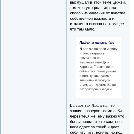
выслушал в этой теме церкви,
там моя уже роль играла
способ избавления от чувства
собственной важности и
сталкинга вызова на текущее
что там было.
Лафанга написал(а):
Я вот лично если и пишу
что-то стараюсь
ссылаться на
высказывания Дх и
Карлоса. То есть не от
себя что я такой умный
и пользуюсь чужими
знаниями и горжусь
этим, а от других более
авторитарных людей.
Бывает так Лафанга что
знание проверяет само себя
через тебя же, ему важно что
бы ты понял что то сам, оно
наблюдает за тобой и дает
себя изучить, понять, но под