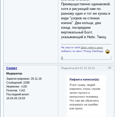
Преимущественно одинаковой,
хотя и рисующей нам по-
разному один и тот же кукиш в
виде "узоров на стенках
кокона". Два кольца, два
конца, посередине
вертикальный Болт,
указывающий в Небо. Такоц.
Не упусти свой
Шанс иметь шанс
поймать за хвост Птицу Свободы
0
Секрет
55
Поделиться
13.07.22 10:23
Модератор
Зарегистрирован
: 26.11.18
Лафанга написал(а):
Сообщений:
2298
Я вот скажу, людей
Уважение:
+130
изменить очень глупая
Позитив:
+142
затея глупого и
Последний визит:
неопытного человека.
16.04.26 14:03
Что там им обьяснять
указывать на ошибки
или грехи.