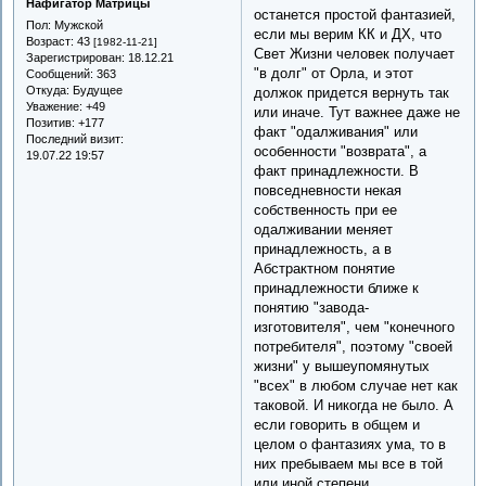
Нафигатор Матрицы
останется простой фантазией,
Пол:
Мужской
если мы верим КК и ДХ, что
Возраст:
43
[1982-11-21]
Свет Жизни человек получает
Зарегистрирован
: 18.12.21
"в долг" от Орла, и этот
Сообщений:
363
Откуда:
Будущее
должок придется вернуть так
Уважение:
+49
или иначе. Тут важнее даже не
Позитив:
+177
факт "одалживания" или
Последний визит:
особенности "возврата", а
19.07.22 19:57
факт принадлежности. В
повседневности некая
собственность при ее
одалживании меняет
принадлежность, а в
Абстрактном понятие
принадлежности ближе к
понятию "завода-
изготовителя", чем "конечного
потребителя", поэтому "своей
жизни" у вышеупомянутых
"всех" в любом случае нет как
таковой. И никогда не было. А
если говорить в общем и
целом о фантазиях ума, то в
них пребываем мы все в той
или иной степени.