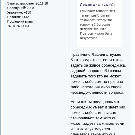
Зарегистрирован
: 26.11.18
Лафанга написал(а):
Сообщений:
2298
Они всем говорят "нет,
Уважение:
+130
ты не прав". Кто ты
Позитив:
+142
такой есть чтобы так
Последний визит:
говорить? Богослов,
16.04.26 14:03
человек знания?
Поэтому нужно быть
аккуратнее.
Правильно Лафанга, нужно
быть аккуратнее, если готов
задеть за живое собеседника,
задавай вопрос себе зачем
задевать того кто не может
помочь себе сам по причине
либо неведения либо своей
неосведомленности вопроса.
Если же ты ощущаешь что
собеседник умеет и знает как
помочь себе сам, ты сам
становишься тем кого он
может задеть за живое, если
из этих двух случаев
случается такое что оба