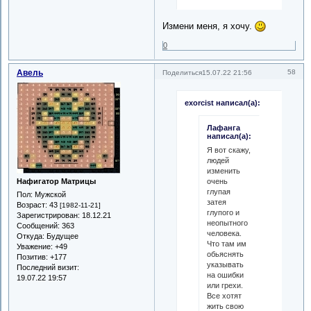
Измени меня, я хочу.
0
Авель
58
Поделиться
15.07.22 21:56
exorcist написал(а):
Лафанга
написал(а):
Я вот скажу,
людей
изменить
Нафигатор Матрицы
очень
глупая
Пол:
Мужской
затея
Возраст:
43
[1982-11-21]
глупого и
Зарегистрирован
: 18.12.21
неопытного
Сообщений:
363
человека.
Откуда:
Будущее
Что там им
Уважение:
+49
обьяснять
Позитив:
+177
указывать
Последний визит:
на ошибки
19.07.22 19:57
или грехи.
Все хотят
жить свою