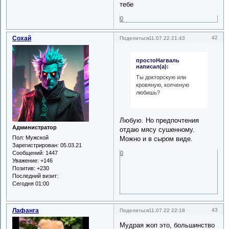
тебе
0
Сохай
42
Поделиться
11.07.22 21:43
простоНагваль
написал(а):
Ты докторскую или
кровяную, копченую
любишь?
Любую. Но предпочтения
Администратор
отдаю мясу сушенному.
Пол:
Мужской
Можно и в сыром виде.
Зарегистрирован
: 05.03.21
Сообщений:
1447
0
Уважение:
+146
Позитив:
+230
Последний визит:
Сегодня 01:00
Лафанга
43
Поделиться
11.07.22 22:18
Мудрая жоп это, большинство