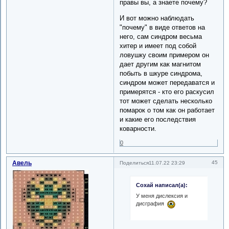
правы вы, а знаете почему?
И вот можно наблюдать
"почему" в виде ответов на
него, сам синдром весьма
хитер и имеет под собой
ловушку своим примером он
дает другим как магнитом
побыть в шкуре синдрома,
синдром может передаватся и
примерятся - кто его раскусил
тот может сделать несколько
помарок о том как он работает
и какие его последствия
коварности.
0
Авель
45
Поделиться
11.07.22 23:29
Сохай написал(а):
У меня дислексия и
дисграфия