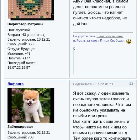
Аву? Она классная, в самом
деле, но она меня реально
пугает. Боюсь, что начнет
сниться что-то недоброе, не
дай Бог.
Нафигатор Матрицы
Пол:
Мужской
Возраст:
43
[1982-11-21]
Не упусти свой
Шанс иметь шанс
Зарегистрирован
: 18.12.21
поймать за хвост Птицу Свободы
Сообщений:
363
0
Откуда:
Будущее
Уважение:
+49
Позитив:
+177
Последний визит:
19.07.22 19:57
Лафанга
53
Поделиться
12.07.22 01:51
Я вот скажу, людей изменить
очень глупая затея глупого и
неопытного человека. Что там
им обьяснять указывать на
ошибки или грехи.
Все хотят жить свою жизнь и
чтобы никто не лез к ним со
Заблокирован
своими нравоучениями и т.д.
Зарегистрирован
: 02.12.21
Сообщений:
700
Тем более кого то критиковать