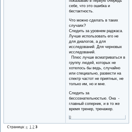
показываю в первую очередь
себе, что это ошибка и
бестактность.
Что можно сделать в таких
случаях?
Следить за уровнем раджаса.
Лучше использовать его не
для диалогов, а для
исследований. Для черновых
исследований.
Плюс лучше всматриваться в
группу людей, которых не
хотелось бы ведь, случайно
или специально, развести на
спектр частот не приятных, не
только им, но и мне.
Следить за
бессознательностью. Она -
главный соперник, и в то же
время тренер, тренажер.
0
Страница:
«
1
2
3