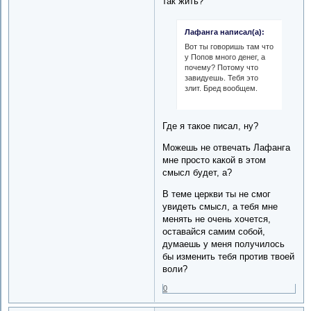
так жить?
Лафанга написал(а):
Вот ты говоришь там что
у Попов много денег, а
почему? Потому что
завидуешь. Тебя это
злит. Бред вообщем.
Где я такое писал, ну?
Можешь не отвечать Лафанга
мне просто какой в этом
смысл будет, а?
В теме церкви ты не смог
увидеть смысл, а тебя мне
менять не очень хочется,
оставайся самим собой,
думаешь у меня получилось
бы изменить тебя против твоей
воли?
0