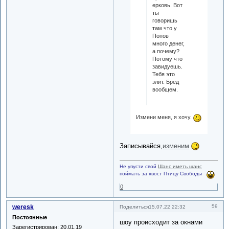
ерковь. Вот
ты
говоришь
там что у
Попов
много денег,
а почему?
Потому что
завидуешь.
Тебя это
злит. Бред
вообщем.
Измени меня, я хочу.
Записывайся,
изменим
Не упусти свой
Шанс иметь шанс
поймать за хвост Птицу Свободы
0
weresk
59
Поделиться
15.07.22 22:32
Постоянные
шоу происходит за окнами
Зарегистрирован
: 20.01.19