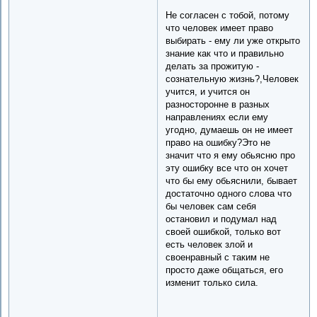
Не согласен с тобой, потому
что человек имеет право
выбирать - ему ли уже открыто
знание как что и правильно
делать за прожитую -
сознательную жизнь?,Человек
учится, и учится он
разносторонне в разных
направлениях если ему
угодно, думаешь он не имеет
право на ошибку?Это не
значит что я ему обьясню про
эту ошибку все что он хочет
что бы ему обьяснили, бывает
достаточно одного слова что
бы человек сам себя
остановил и подумал над
своей ошибкой, только вот
есть человек злой и
своенравный с таким не
просто даже общаться, его
изменит только сила.