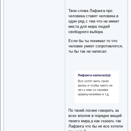
Твои слова Лафанга про
человека ставят человека в
один ряд с тем что не имеет
места для мира людей
свободного выбора.
Если бы ты понимал то что
человек умеет сопротивлятся,
ты бы так не написал.
Лафанга написал(а):
Все хотят жить свою
жизнь и чтобы никто не
лез к ним со своими
нравоучениями и т.д.
По твоей логике говорить за
всех вполне в порядке вещей
твоего мира,а как сказать так
Лафанга что бы не все хотели