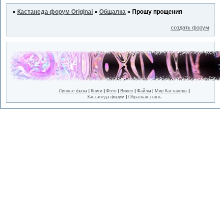
»
Кастанеда форум Original
»
Общалка
»
Прошу прощения
создать форум
Лунные фазы
|
Книги
|
Фото
|
Видео
|
Файлы
|
Мир Кастанеды
|
Кастанеда форум
|
Обратная связь