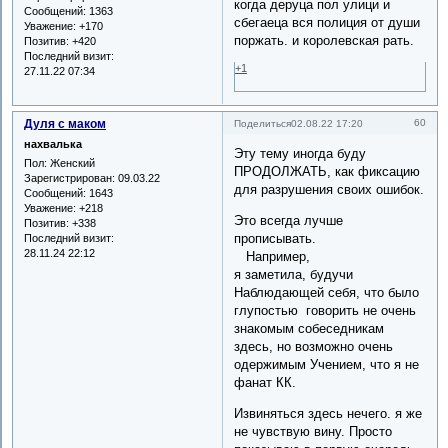
когда деруца пол улици и
Сообщений:
1363
сбегаеца вся полиция от души
Уважение:
+170
поржать. и королевская рать.
Позитив:
+420
Последний визит:
+1
27.11.22 07:34
Дуля с маком
60
Поделиться
02.08.22 17:20
нахвалька
Эту тему иногда буду
Пол:
Женский
ПРОДОЛЖАТЬ, как фиксацию
Зарегистрирован
: 09.03.22
для разрушения своих ошибок.
Сообщений:
1643
Уважение:
+218
Это всегда лучше
Позитив:
+338
прописывать.
Последний визит:
28.11.24 22:12
Например,
я заметила, будучи
Наблюдающей себя, что было
глупостью говорить не очень
знакомым собеседникам
здесь, но возможно очень
одержимым Учением, что я не
фанат КК.
Извиняться здесь нечего. я же
не чувствую вину. Просто