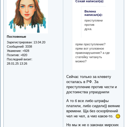
Сохай написал(а):
Велена
написал(а):
преступление
против
духа.
Постоянные
Зарегистрирован
: 13.04.20
прям преступление?
Сообщений:
3338
прям вот уголовное
Уважение:
+928
правонарушение? а где
Позитив:
+820
статейку читануть
Последний визит:
можно?
28.01.25 13:26
Сейчас только за клевету
осталась в РФ. За
преступление против чести и
достоинства упразднили
А то б все либо штрафы
платили, либо сидели)) веяние
времени. Ща без оскорблений
чел не чел, а чмо какое-то.
Но мы ж не о законах мирских