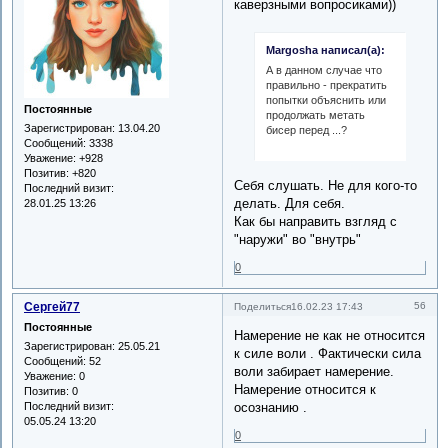
каверзными вопросиками))
Margosha написал(а):
А в данном случае что
правильно - прекратить
попытки объяснить или
Постоянные
продолжать метать
Зарегистрирован
: 13.04.20
бисер перед ...?
Сообщений:
3338
Уважение:
+928
Позитив:
+820
Себя слушать. Не для кого-то
Последний визит:
делать. Для себя.
28.01.25 13:26
Как бы направить взгляд с
"наружи" во "внутрь"
0
Сергей77
56
Поделиться
16.02.23 17:43
Постоянные
Намерение не как не относится
Зарегистрирован
: 25.05.21
к силе воли . Фактически сила
Сообщений:
52
воли забирает намерение.
Уважение:
0
Намерение относится к
Позитив:
0
Последний визит:
осознанию .
05.05.24 13:20
0