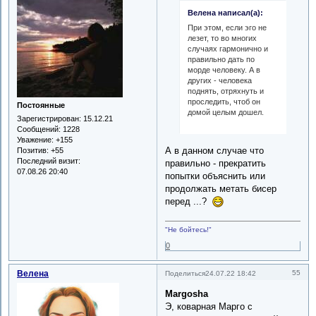
Велена написал(а):
При этом, если эго не
лезет, то во многих
случаях гармонично и
правильно дать по
морде человеку. А в
других - человека
поднять, отряхнуть и
проследить, чтоб он
Постоянные
домой целым дошел.
Зарегистрирован
: 15.12.21
Сообщений:
1228
Уважение:
+155
А в данном случае что
Позитив:
+55
Последний визит:
правильно - прекратить
07.08.26 20:40
попытки объяснить или
продолжать метать бисер
перед ...?
"Не бойтесь!"
0
Велена
55
Поделиться
24.07.22 18:42
Margosha
Э, коварная Марго с