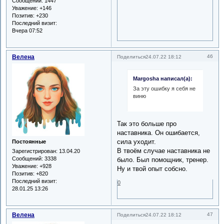
Сообщений:
1447
Уважение:
+146
Позитив:
+230
Последний визит:
Вчера 07:52
Велена
46
Поделиться
24.07.22 18:12
Margosha написал(а):
За эту ошибку я себя не
виню
Так это больше про
наставника. Он ошибается,
сила уходит.
Постоянные
В твоём случае наставника не
Зарегистрирован
: 13.04.20
Сообщений:
3338
было. Был помощник, тренер.
Уважение:
+928
Ну и твой опыт собсно.
Позитив:
+820
Последний визит:
0
28.01.25 13:26
Велена
47
Поделиться
24.07.22 18:12