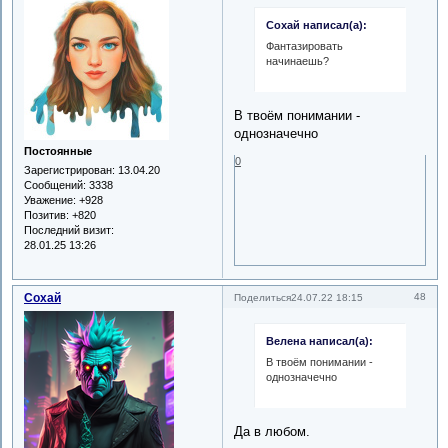
Сохай написал(а):
Фантазировать
начинаешь?
В твоём понимании -
однозначечно
Постоянные
0
Зарегистрирован
: 13.04.20
Сообщений:
3338
Уважение:
+928
Позитив:
+820
Последний визит:
28.01.25 13:26
Сохай
48
Поделиться
24.07.22 18:15
Велена написал(а):
В твоём понимании -
однозначечно
Да в любом.