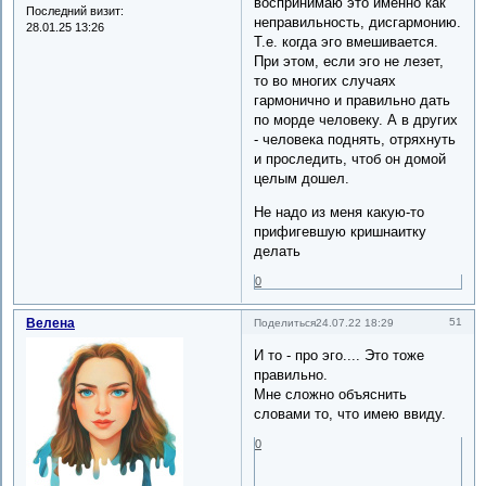
воспринимаю это именно как
Последний визит:
неправильность, дисгармонию.
28.01.25 13:26
Т.е. когда эго вмешивается.
При этом, если эго не лезет,
то во многих случаях
гармонично и правильно дать
по морде человеку. А в других
- человека поднять, отряхнуть
и проследить, чтоб он домой
целым дошел.
Не надо из меня какую-то
прифигевшую кришнаитку
делать
0
Велена
51
Поделиться
24.07.22 18:29
И то - про эго.... Это тоже
правильно.
Мне сложно объяснить
словами то, что имею ввиду.
0