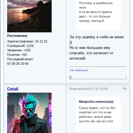
Поэтому и ошибаться
низя.
А если просто практы
даёт - то это больше
тренер, лектор.й
Постоянные
За эту ошибку я себя не виню
Зарегистрирован
: 15.12.21
))
Сообщений:
1228
Но в чем большое ему
Уважение:
+155
спасибо, что излечил от
Позитив:
+55
иллюзий.
Последний визит:
07.08.26 20:40
"Не бойтесь!"
0
Сохай
44
Поделиться
24.07.22 18:04
Margosha написал(а):
Сразу видно, что ты без
понятия что это и как
работает, иначе даже
шутить бы так не стал.