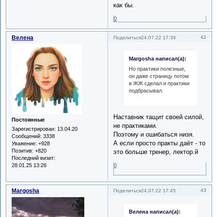
как бы.
0
Велена
42
Поделиться
24.07.22 17:39
Margosha написал(а):
Но практики полезные,
он даже страницу потом
в ЖЖ сделал и практики
подбрасывал.
Наставник тащит своей силой,
Постоянные
не практиками.
Зарегистрирован
: 13.04.20
Поэтому и ошибаться низя.
Сообщений:
3338
А если просто практы даёт - то
Уважение:
+928
Позитив:
+820
это больше тренер, лектор.й
Последний визит:
0
28.01.25 13:26
Margosha
43
Поделиться
24.07.22 17:45
Велена написал(а):