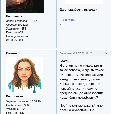
Да-с, ошибочка вышла )
Постоянные
"Не бойтесь!"
Зарегистрирован
: 15.12.21
Сообщений:
1228
0
Уважение:
+155
Позитив:
+55
Последний визит:
07.08.26 20:40
Велена
50
Поделиться
24.07.22 18:28
Сохай
Я в упор не понимаю, где я
такое говорю, и где ты такое
читаешь в моих словах.имею
ввиду совершенно другое.
Карма - это когда пошел в
первый класс, и получил
среднее общее образование.
Постоянные
Какая блин метафизика?
Зарегистрирован
: 13.04.20
Про "неземные законы" мне
Сообщений:
3338
Уважение:
+928
сложно объяснить. Но
Позитив:
+820