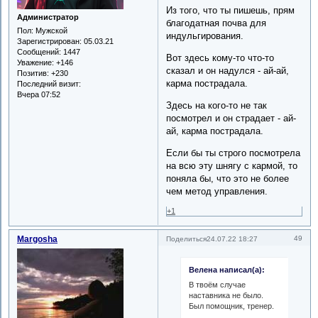
Из того, что ты пишешь, прям
Администратор
благодатная почва для
Пол:
Мужской
индульгирования.
Зарегистрирован
: 05.03.21
Сообщений:
1447
Вот здесь кому-то что-то
Уважение:
+146
сказал и он надулся - ай-ай,
Позитив:
+230
карма пострадала.
Последний визит:
Вчера 07:52
Здесь на кого-то не так
посмотрел и он страдает - ай-
ай, карма пострадала.
Если бы ты строго посмотрела
на всю эту шнягу с кармой, то
поняла бы, что это не более
чем метод управления.
+1
Margosha
49
Поделиться
24.07.22 18:27
Велена написал(а):
В твоём случае
наставника не было.
Был помощник, тренер.