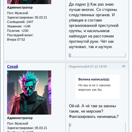
Да ладно )) Как раз знаю
Администратор
лучше многих. Со стороны
Пол:
Мужской
следственных органов. И
Зарегистрирован
: 05.03.21
убивцев в составе
Сообщений:
1447
организованной преступной
Уважение:
+146
группы, и насильников
Позитив:
+230
Последний визит:
наблюдал на расстоянии
Вчера 07:52
протянутой руки. Чёт как
шутковал, так и шуткую.
0
Сохай
45
Поделиться
24.07.22 18:05
Велена написал(а):
Но мы ж не о законах
мирских как бы.
Ой-ой. А чё там за законы
такие, не мирские?
Фантазировать начинаешь?
Администратор
Пол:
Мужской
0
Зарегистрирован
: 05.03.21