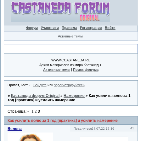
Форум
Участники
Правила
Регистрация
Войти
Активные темы
Объявление
WWW.CCASTANEDA.RU
Архив материалов из мира Кастанеды.
Активные темы
|
Поиск форума
Привет, Гость!
Войдите
или
зарегистрируйтесь
.
»
Кастанеда форум Original
»
Намерение
»
Как усилить волю за 1
год [практика] и усилить намерение
Страница:
«
1
2
3
Как усилить волю за 1 год [практика] и усилить намерение
Велена
41
Поделиться
24.07.22 17:36