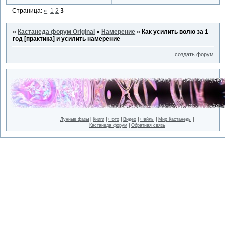
Страница:
«
1
2
3
»
Кастанеда форум Original
»
Намерение
»
Как усилить волю за 1
год [практика] и усилить намерение
создать форум
Лунные фазы
|
Книги
|
Фото
|
Видео
|
Файлы
|
Мир Кастанеды
|
Кастанеда форум
|
Обратная связь