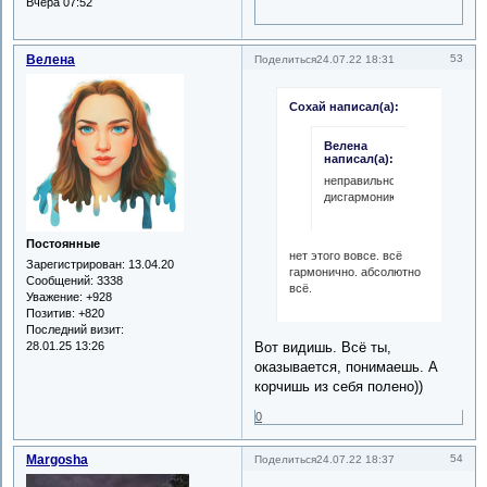
Вчера 07:52
Велена
53
Поделиться
24.07.22 18:31
Сохай написал(а):
Велена
написал(а):
неправильность,
дисгармонию
Постоянные
нет этого вовсе. всё
Зарегистрирован
: 13.04.20
гармонично. абсолютно
Сообщений:
3338
всё.
Уважение:
+928
Позитив:
+820
Последний визит:
28.01.25 13:26
Вот видишь. Всё ты,
оказывается, понимаешь. А
корчишь из себя полено))
0
Margosha
54
Поделиться
24.07.22 18:37