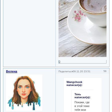
0
Велена
56
Поделиться
09.11.20 23:51
Wangchook
написал(а):
Тень
написал(а):
Покажи, где
в этой теме
тебя мои