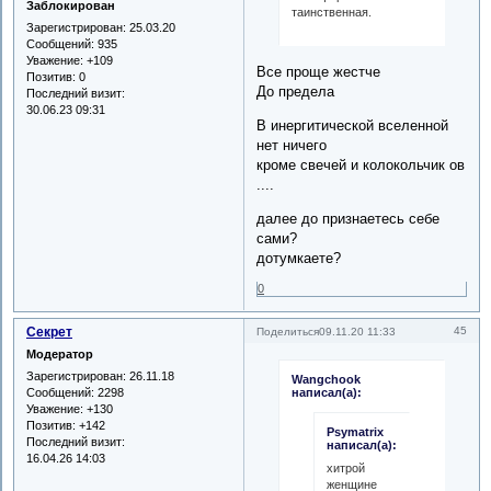
Заблокирован
таинственная.
Зарегистрирован
: 25.03.20
Сообщений:
935
Уважение:
+109
Все проще жестче
Позитив:
0
До предела
Последний визит:
30.06.23 09:31
В инергитической вселенной
нет ничего
кроме свечей и колокольчик ов
....
далее до признаетесь себе
сами?
дотумкаете?
0
Секрет
45
Поделиться
09.11.20 11:33
Модератор
Зарегистрирован
: 26.11.18
Wangchook
Сообщений:
2298
написал(а):
Уважение:
+130
Позитив:
+142
Psymatrix
Последний визит:
написал(а):
16.04.26 14:03
хитрой
женщине