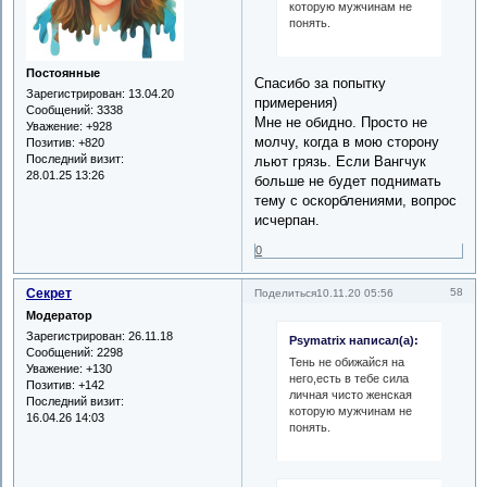
которую мужчинам не
понять.
Постоянные
Спасибо за попытку
Зарегистрирован
: 13.04.20
примерения)
Сообщений:
3338
Мне не обидно. Просто не
Уважение:
+928
молчу, когда в мою сторону
Позитив:
+820
Последний визит:
льют грязь. Если Вангчук
28.01.25 13:26
больше не будет поднимать
тему с оскорблениями, вопрос
исчерпан.
0
Секрет
58
Поделиться
10.11.20 05:56
Модератор
Зарегистрирован
: 26.11.18
Psymatrix написал(а):
Сообщений:
2298
Тень не обижайся на
Уважение:
+130
него,есть в тебе сила
Позитив:
+142
личная чисто женская
Последний визит:
которую мужчинам не
16.04.26 14:03
понять.