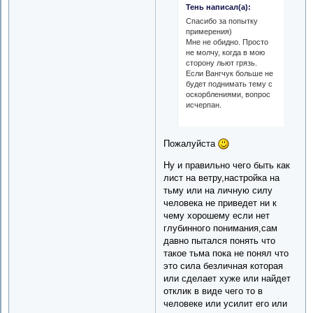
Тень написал(а):
Спасибо за попытку
примерения)
Мне не обидно. Просто
не молчу, когда в мою
сторону льют грязь.
Если Вангчук больше не
будет поднимать тему с
оскорблениями, вопрос
исчерпан.
Пожалуйста
Ну и правильно чего быть как
лист на ветру,настройка на
тьму или на личную силу
человека не приведет ни к
чему хорошему если нет
глубинного понимания,сам
давно пытался понять что
такое тьма пока не понял что
это сила безличная которая
или сделает хуже или найдет
отклик в виде чего то в
человеке или усилит его или