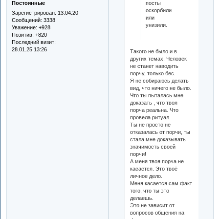
посты
Постоянные
оскорбили
Зарегистрирован
: 13.04.20
или
Сообщений:
3338
унизили.
Уважение:
+928
Позитив:
+820
Последний визит:
28.01.25 13:26
Такого не было и в
других темах. Человек
не станет наводить
порчу, только бес.
Я не собираюсь делать
вид, что ничего не было.
Что ты пыталась мне
доказать , что твоя
порча реальна. Что
провела ритуал.
Ты не просто не
отказалась от порчи, ты
стала мне доказывать
значимость своей
порчи!
А меня твоя порча не
касается. Это твоё
личное дело.
Меня касается сам факт
того, что ты это
делаешь.
Это не зависит от
вопросов общения на