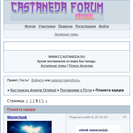
Форум
Участники
Правила
Регистрация
Войти
Активные темы
Объявление
WWW.CCASTANEDA.RU
Архив материалов из мира Кастанеды.
Активные темы
|
Поиск форума
Привет, Гость!
Войдите
или
зарегистрируйтесь
.
»
Кастанеда форум Original
»
Поговорим о Пути
»
Планета карцер
Страница:
«
1
2
3
4
5
»
Планета карцер
Wangchook
41
Поделиться
09.11.20 10:20
olmek написал(а):