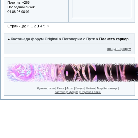
Позитив:
+265
Последний визит:
04.08.26 00:01
Страница:
«
1
2
3
4
5
»
»
Кастанеда форум Original
»
Поговорим о Пути
»
Планета карцер
создать форум
Лунные фазы
|
Книги
|
Фото
|
Видео
|
Файлы
|
Мир Кастанеды
|
Кастанеда форум
|
Обратная связь