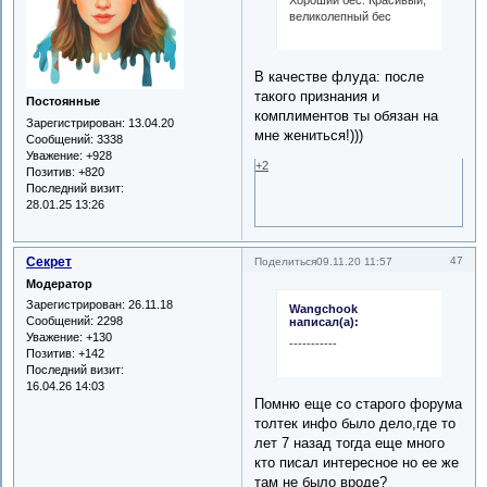
Хороший бес. Красивый,
великолепный бес
В качестве флуда: после
такого признания и
Постоянные
комплиментов ты обязан на
Зарегистрирован
: 13.04.20
мне жениться!)))
Сообщений:
3338
Уважение:
+928
+2
Позитив:
+820
Последний визит:
28.01.25 13:26
Секрет
47
Поделиться
09.11.20 11:57
Модератор
Зарегистрирован
: 26.11.18
Wangchook
Сообщений:
2298
написал(а):
Уважение:
+130
-----------
Позитив:
+142
Последний визит:
16.04.26 14:03
Помню еще со старого форума
толтек инфо было дело,где то
лет 7 назад тогда еще много
кто писал интересное но ее же
там не было вроде?