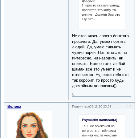
форуме.
Я просто сказал правду,
нравится это кому-то
или нет. Должен был это
сделать.
Не стесняюсь своего богатого
прошлого. Да, умею портить
людей. Да, умею снимать
чужие порчи. Нет, мне это не
интересно, ни наводить, ни
снимать. Более того, любой
шаман все это умеет и не
стесняется. Ну, если тебя это
так коробит, то просто будь
достойным человеком))
0
Велена
57
Поделиться
09.11.20 23:53
Psymatrix написал(а):
Тень не обижайся на
него,есть в тебе сила
личная чисто женская