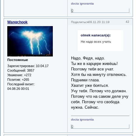
docta ignorantia
0
Wangchook
42
Поделиться
09.11.20 11:19
olmek написал(а):
Не надо всех учить
Надо, Федя, надо.
Постоянные
Ты же в карцере живёшь!
Зарегистрирован
: 10.04.17
Поэтому тебя все учат.
Сообщений:
3857
Хотя бы на минуту отвлекись.
Уважение:
+272
Позитив:
+265
Подними глаза.
Последний визит:
Хватит уже бояться.
04.08.26 00:01
Учу тебя. Потому что должен.
Потому что на самом деле учу
себя. Потому что свобода
нужна. Сейчас.
docta ignorantia
0