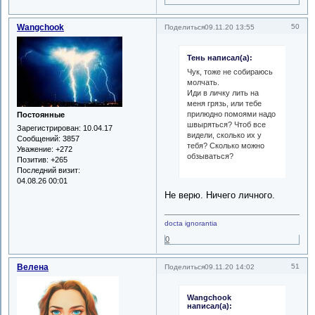
Wangchook
50
Поделиться
09.11.20 13:55
Тень написал(а):
Чук, тоже не собираюсь
молчать.
Иди в личку лить на
меня грязь, или тебе
прилюдно помоями надо
Постоянные
швыряться? Чтоб все
Зарегистрирован
: 10.04.17
видели, сколько их у
Сообщений:
3857
тебя? Сколько можно
Уважение:
+272
обзываться?
Позитив:
+265
Последний визит:
04.08.26 00:01
Не верю. Ничего личного.
docta ignorantia
0
Велена
51
Поделиться
09.11.20 14:02
Wangchook
написал(а):