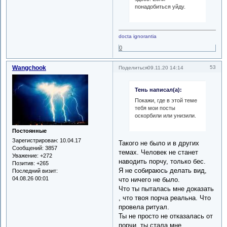
понадобиться уйду.
docta ignorantia
0
Wangchook
53
Поделиться
09.11.20 14:14
Тень написал(а):
Покажи, где в этой теме
тебя мои посты
оскорбили или унизили.
Постоянные
Зарегистрирован
: 10.04.17
Такого не было и в других
Сообщений:
3857
темах. Человек не станет
Уважение:
+272
наводить порчу, только бес.
Позитив:
+265
Я не собираюсь делать вид,
Последний визит:
04.08.26 00:01
что ничего не было.
Что ты пыталась мне доказать
, что твоя порча реальна. Что
провела ритуал.
Ты не просто не отказалась от
порчи, ты стала мне