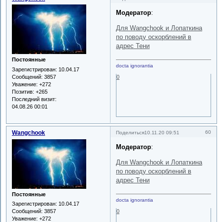
Модератор
:
Для Wangchook и Лопаткина
по поводу оскорблений в
адрес Тени
Постоянные
docta ignorantia
Зарегистрирован
: 10.04.17
Сообщений:
3857
0
Уважение:
+272
Позитив:
+265
Последний визит:
04.08.26 00:01
Wangchook
60
Поделиться
10.11.20 09:51
Модератор
:
Для Wangchook и Лопаткина
по поводу оскорблений в
адрес Тени
Постоянные
docta ignorantia
Зарегистрирован
: 10.04.17
Сообщений:
3857
0
Уважение:
+272