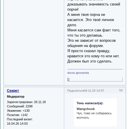
доказывать значимость своей
порчи!
А меня твоя порча не
касается. Это твоё личное
дело.
Меня касается сам факт того,
что ты это делаешь.
Это не зависит от вопросов
общения на форуме.
Я просто сказал правду,
нравится это кому-то или нет.
Должен был это сделать.
docta ignorantia
0
Секрет
54
Поделиться
09.11.20 14:57
Модератор
Зарегистрирован
: 26.11.18
Тень написал(а):
Сообщений:
2298
Wangchook
Уважение:
+130
Чук, тоже не собираюсь
Позитив:
+142
молчать.
Последний визит:
16.04.26 14:03