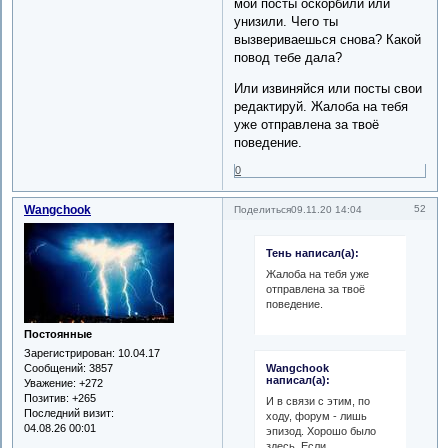
мои посты оскорбили или
унизили. Чего ты
вызвериваешься снова? Какой
повод тебе дала?
Или извиняйся или посты свои
редактируй. Жалоба на тебя
уже отправлена за твоё
поведение.
0
Wangchook
52
Поделиться
09.11.20 14:04
Тень написал(а):
Жалоба на тебя уже
отправлена за твоё
поведение.
Постоянные
Зарегистрирован
: 10.04.17
Wangchook
Сообщений:
3857
написал(а):
Уважение:
+272
Позитив:
+265
И в связи с этим, по
Последний визит:
ходу, форум - лишь
04.08.26 00:01
эпизод. Хорошо было
здесь. Если