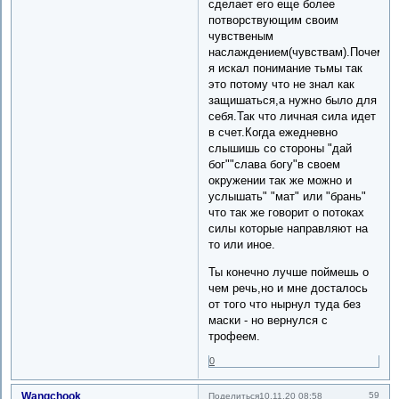
сделает его еще более
потворствующим своим
чувственым
наслаждением(чувствам).Почему
я искал понимание тьмы так
это потому что не знал как
защишаться,а нужно было для
себя.Так что личная сила идет
в счет.Когда ежедневно
слышишь со стороны "дай
бог""слава богу"в своем
окружении так же можно и
услышать" "мат" или "брань"
что так же говорит о потоках
силы которые направляют на
то или иное.
Ты конечно лучше поймешь о
чем речь,но и мне досталось
от того что нырнул туда без
маски - но вернулся с
трофеем.
0
Wangchook
59
Поделиться
10.11.20 08:58