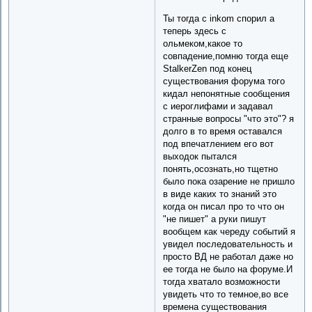
Ты тогда с inkom спорил а
теперь здесь с
ольмеком,какое то
совпадение,помню тогда еще
StalkerZen под конец
существования форума того
кидал непонятные сообщения
с иероглифами и задавал
странные вопросы "что это"? я
долго в то время оставался
под впечатлением его вот
выходок пытался
понять,осознать,но тщетно
было пока озарение не пришло
в виде каких то знаний это
когда он писал про то что он
"не пишет" а руки пишут
вообщем как череду событий я
увидел последовательность и
просто ВД не работал даже но
ее тогда не было на форуме.И
тогда хватало возможности
увидеть что то темное,во все
времена существования