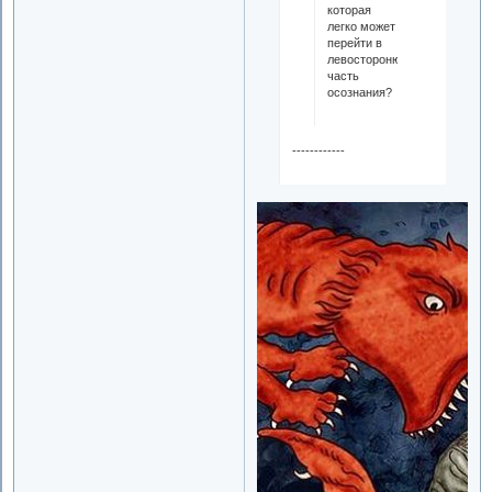
которая
легко может
перейти в
левосторонюю
часть
осознания?
------------