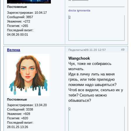
Постоянные
docta ignorantia
Зарегистрирован
: 10.04.17
Сообщений:
3857
0
Уважение:
+272
Позитив:
+265
Последний визит:
04.08.26 00:01
Велена
49
Поделиться
09.11.20 12:57
Wangchook
Чук, тоже не собираюсь
молчать.
Иди в личку лить на меня
грязь, или тебе прилюдно
помоями надо швыряться?
Чтоб все видели, сколько их у
тебя? Сколько можно
Постоянные
обзываться?
Зарегистрирован
: 13.04.20
0
Сообщений:
3338
Уважение:
+928
Позитив:
+820
Последний визит:
28.01.25 13:26