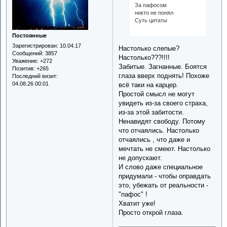
За пафосом
никто не понял
Суть цитаты
Постоянные
Зарегистрирован
: 10.04.17
Настолько слепые?
Сообщений:
3857
Настолько???!!!!
Уважение:
+272
Забитые. Загнанные. Боятся
Позитив:
+265
глаза вверх поднять! Похоже
Последний визит:
04.08.26 00:01
всё таки на карцер.
Простой смысл не могут
увидеть из-за своего страха,
из-за этой забитости.
Ненавидят свободу. Потому
что отчаялись. Настолько
отчаялись , что даже и
мечтать не смеют. Настолько
не допускают.
И слово даже специальное
придумали - чтобы оправдать
это, убежать от реальности -
"пафос" !
Хватит уже!
Просто открой глаза.