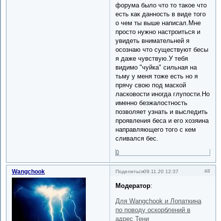
форума было что то такое что
есть как данность в виде того
о чем ты выше написал.Мне
просто нужно настроиться и
увидеть внимательней я
осознаю что существуют бесы
я даже чувствую.У тебя
видимо "чуйка" сильная на
тьму у меня тоже есть но я
прячу свою под маской
ласковости иногда глупости.Но
именно безжалостность
позволяет узнать и выследить
проявления беса и его хозяина
направляющего того с кем
сливался бес.
0
Wangchook
48
Поделиться
09.11.20 12:37
Модератор
:
Для Wangchook и Лопаткина
по поводу оскорблений в
адрес Тени