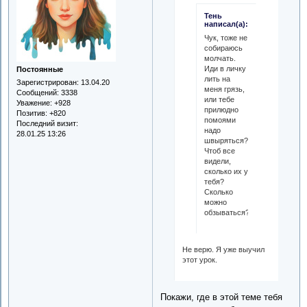
Тень
написал(а):
Чук, тоже не
собираюсь
молчать.
Иди в личку
Постоянные
лить на
Зарегистрирован
: 13.04.20
меня грязь,
Сообщений:
3338
или тебе
Уважение:
+928
прилюдно
Позитив:
+820
помоями
Последний визит:
надо
28.01.25 13:26
швыряться?
Чтоб все
видели,
сколько их у
тебя?
Сколько
можно
обзываться?
Не верю. Я уже выучил
этот урок.
Покажи, где в этой теме тебя