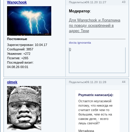
Wangchook
43
Поделиться
09.11.20 11:27
Модератор
:
Для Wangchook и Лопаткина
по поводу оскорблений в
адрес Тени
Постоянные
docta ignorantia
Зарегистрирован
: 10.04.17
Сообщений:
3857
0
Уважение:
+272
Позитив:
+265
Последний визит:
04.08.26 00:01
olmek
44
Поделиться
09.11.20 11:28
Psymatrix написал(а):
Остается неугасимой
потому, что никогда не
считает себя чем-то
большим, чем есть на
самом деле, - всего
лишь свечой?
Метафора