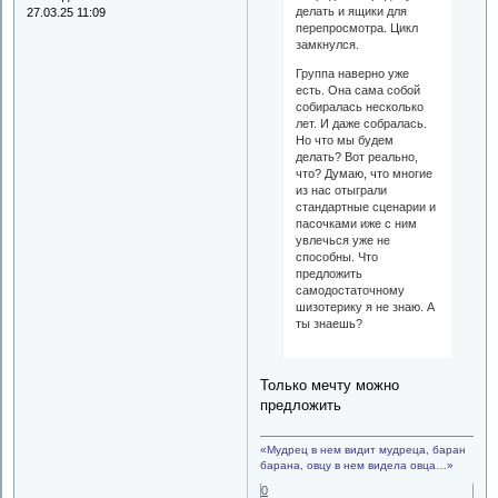
делать и ящики для
27.03.25 11:09
перепросмотра. Цикл
замкнулся.
Группа наверно уже
есть. Она сама собой
собиралась несколько
лет. И даже собралась.
Но что мы будем
делать? Вот реально,
что? Думаю, что многие
из нас отыграли
стандартные сценарии и
пасочками иже с ним
увлечься уже не
способны. Что
предложить
самодостаточному
шизотерику я не знаю. А
ты знаешь?
Только мечту можно
предложить
«Мудрец в нем видит мудреца, баран
барана, овцу в нем видела овца…»
0