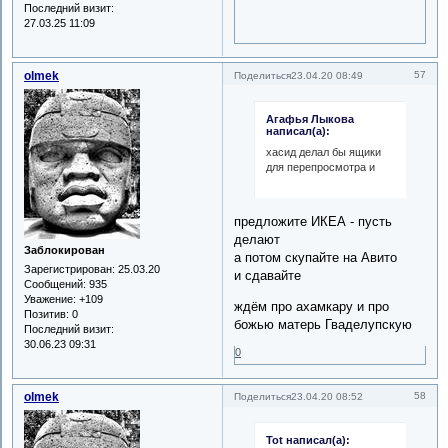
Последний визит:
27.03.25 11:09
olmek
57
Поделиться
23.04.20 08:49
Агафья Лыкова
написал(а):
хасид делал бы ящики
для перепросмотра и
предложите ИКЕА - пусть
делают
Заблокирован
а потом скупайте на Авито
Зарегистрирован
: 25.03.20
и сдавайте
Сообщений:
935
Уважение:
+109
ждём про ахамкару и про
Позитив:
0
божью матерь Гваделупскую
Последний визит:
30.06.23 09:31
0
olmek
58
Поделиться
23.04.20 08:52
Tot написал(а):