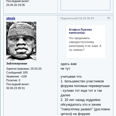
Последний визит:
25.05.20 19:35
olmek
50
Поделиться
23.04.20 06:55
Агафья Лыкова
написал(а):
Что предложить
самодостаточному
шизотерику я не знаю. А
ты знаешь?
Заблокирован
здесь вам
не тут
Зарегистрирован
: 25.03.20
Сообщений:
935
учитывая что
Уважение:
+109
Позитив:
0
1. большинство участников
Последний визит:
форума половые перевертыши
30.06.23 09:31
- хулиан тот еще тот и так
далее
2. 10 лет назад подробно
обсуждалось кто и зачем
"гомосятину развел" (дословно
цитата) на форуме