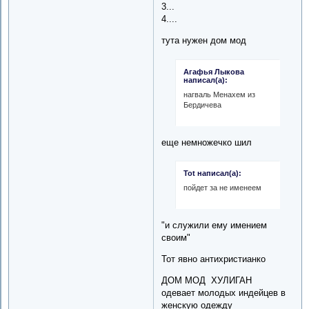
3...
4....
тута нужен дом мод
Агафья Лыкова
написал(а):
нагваль Менахем из
Бердичева
еще немножечко шил
Tot написал(а):
пойдет за не именеем
"и служили ему имением
своим"
Тот явно антихристианко
ДОМ МОД ХУЛИГАН
одевает молодых индейцев в
женскую одежду