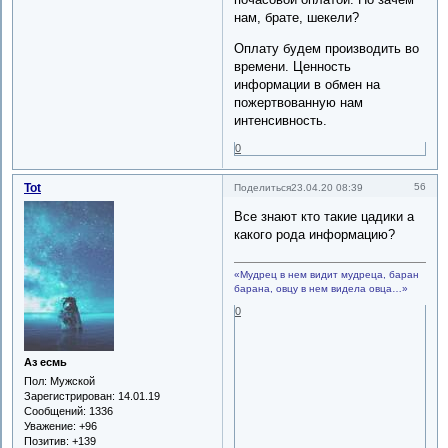
нам, брате, шекели?
Оплату будем производить во
времени. Ценность
информации в обмен на
пожертвованную нам
интенсивность.
0
Tot
56
Поделиться
23.04.20 08:39
Все знают кто такие цадики а
какого рода информацию?
«Мудрец в нем видит мудреца, баран
барана, овцу в нем видела овца…»
0
Аз есмь
Пол:
Мужской
Зарегистрирован
: 14.01.19
Сообщений:
1336
Уважение:
+96
Позитив:
+139