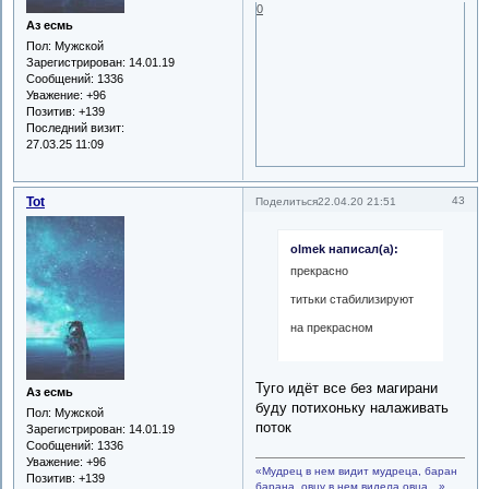
0
Аз есмь
Пол:
Мужской
Зарегистрирован
: 14.01.19
Сообщений:
1336
Уважение:
+96
Позитив:
+139
Последний визит:
27.03.25 11:09
Tot
43
Поделиться
22.04.20 21:51
olmek написал(а):
прекрасно
титьки стабилизируют
на прекрасном
Туго идёт все без магирани
Аз есмь
буду потихоньку налаживать
Пол:
Мужской
поток
Зарегистрирован
: 14.01.19
Сообщений:
1336
Уважение:
+96
«Мудрец в нем видит мудреца, баран
Позитив:
+139
барана, овцу в нем видела овца…»