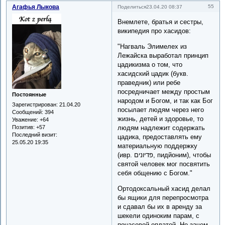
Агафья Лыкова
55
Поделиться
23.04.20 08:37
Внемлете, братья и сестры,
википедия про хасидов:
"Нагваль Элимелех из
Лежайска выработал принцип
цадикизмa o том, что
хасидский цадик (букв.
праведник) или ребе
посредничает между простым
Постоянные
народом и Богом, и так как Бог
Зарегистрирован
: 21.04.20
посылает людям через него
Сообщений:
394
жизнь, детей и здоровье, то
Уважение:
+64
Позитив:
+57
людям надлежит содержать
Последний визит:
цадика, предоставлять ему
25.05.20 19:35
материальную поддержку
(ивр. ‏פדיונים‏‎, пидйоним), чтобы
святой человек мог посвятить
себя общению с Богом."
Ортодоксальный хасид делал
бы ящики для перепросмотра
и сдавал бы их в аренду за
шекели одиноким парам, с
почасовой оплатой. Но зачем