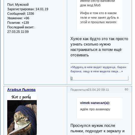
имени сестр Вачовски
Пол:
Мужской
дом мод Моб
Зарегистрирован
: 14.01.19
Инфа и том кто в каком
Сообщений:
1336
теле и чем занят дубль в
Уважение:
+96
этой и прошлых жизнях
Позитив:
+139
Последний визит:
27.03.25 11:09
Хуясе как будто это так просто
узнать сколько нужно
настраиваться а потом ещё
отсеивать
«Мудрец в нем видит мудреца, баран
барана, овцу в нем видела овца…»
0
Агафья Лыкова
60
Поделиться
23.04.20 09:11
olmek написал(а):
ждём про ахамкару
Проснулся мужик после
пьянки, подходит к зеркалу и