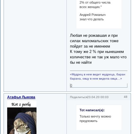
2% от общего числа
всех женщин."
Андрей Романыч
знал что делать
Любая не рожавшая и при
силах маломальских тоже
пойдет за не именеем
К тому же 2 % при нынешнем
количестве не так уж мало что
бы не найти
«Мудрец в нем видит мудреца, баран
барана, овцу в нем видела овца…»
0
Агафья Лыкова
48
Поделиться
23.04.20 00:03
Tot написал(а):
Только мечту можно
предложить