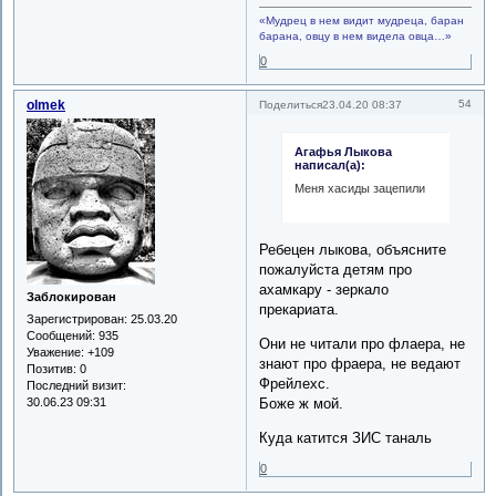
«Мудрец в нем видит мудреца, баран
барана, овцу в нем видела овца…»
0
olmek
54
Поделиться
23.04.20 08:37
Агафья Лыкова
написал(а):
Меня хасиды зацепили
Ребецен лыкова, объясните
пожалуйста детям про
ахамкару - зеркало
Заблокирован
прекариата.
Зарегистрирован
: 25.03.20
Сообщений:
935
Они не читали про флаера, не
Уважение:
+109
знают про фраера, не ведают
Позитив:
0
Фрейлехс.
Последний визит:
Боже ж мой.
30.06.23 09:31
Куда катится ЗИС таналь
0