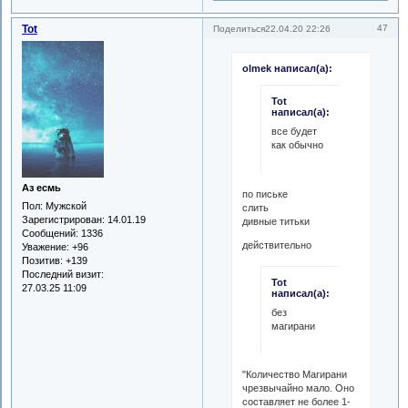
Tot
47
Поделиться
22.04.20 22:26
olmek написал(а):
Tot
написал(а):
все будет
как обычно
Аз есмь
по письке
Пол:
Мужской
слить
Зарегистрирован
: 14.01.19
дивные титьки
Сообщений:
1336
действительно
Уважение:
+96
Позитив:
+139
Последний визит:
Tot
27.03.25 11:09
написал(а):
без
магирани
"Количество Магирани
чрезвычайно мало. Оно
составляет не более 1-