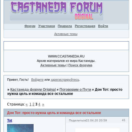
Форум
Участники
Правила
Регистрация
Войти
Активные темы
Объявление
WWW.CCASTANEDA.RU
Архив материалов из мира Кастанеды.
Активные темы
|
Поиск форума
Привет, Гость!
Войдите
или
зарегистрируйтесь
.
»
Кастанеда форум Original
»
Поговорим о Пути
»
Дон Тот: просто
нужна цель и команда все остальное
Страница:
«
1
2
3
4
»
Дон Тот: просто нужна цель и команда все остальное
Tot
41
Поделиться
22.04.20 20:59