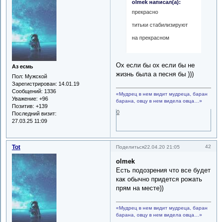
olmek написал(а):
прекрасно
титьки стабилизируют
на прекрасном
Ох если бы ох если бы не
Аз есмь
жизнь была а песня бы )))
Пол:
Мужской
Зарегистрирован
: 14.01.19
Сообщений:
1336
«Мудрец в нем видит мудреца, баран
Уважение:
+96
барана, овцу в нем видела овца…»
Позитив:
+139
0
Последний визит:
27.03.25 11:09
Tot
42
Поделиться
22.04.20 21:05
olmek
Есть подозрения что все будет
как обычно придется рожать
прям на месте))
«Мудрец в нем видит мудреца, баран
барана, овцу в нем видела овца…»