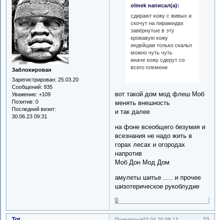
olmek написал(а):
сдирают кожу с живых и
скочут на пирамидах
завёрнутые в эту
кровавую кожу
индейцам только скальп
можно чуть чуть
иначе кожу сдерут со
всего племени
Заблокирован
Зарегистрирован
: 25.03.20
Сообщений:
935
вот такой дом мод флеш Моб
Уважение:
+109
Позитив:
0
менять внешность
Последний визит:
и так далее
30.06.23 09:31
на фоне всеобщего безумия и
всезнания не надо жить в
горах лесах и огородах
напротив
Моб Дон Мод Дом
амулеты шитье ..... и прочее
шизотерическое рукоблудие
0
Tot
53
Поделиться
23.04.20 08:13