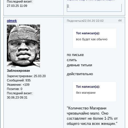
Последний визит:
0
27.03.25 11:09
olmek
44
Поделиться
22.04.20 22:02
Tot написал(а):
все будет как обычно
по письке
слить
дивные титьки
Заблокирован
действительно
Зарегистрирован
: 25.03.20
Сообщений:
935
Уважение:
+109
Tot написал(а):
Позитив:
0
без магирани
Последний визит:
30.06.23 09:31
"Количество Магирани
чрезвычайно мало. Оно
составляет не более 1-2% от
общего числа всех женщин."