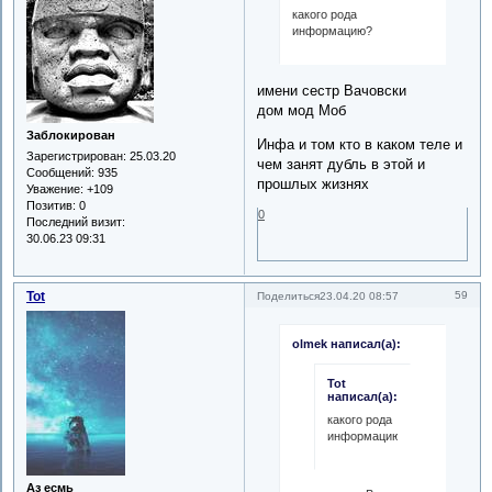
какого рода
информацию?
имени сестр Вачовски
дом мод Моб
Заблокирован
Инфа и том кто в каком теле и
Зарегистрирован
: 25.03.20
чем занят дубль в этой и
Сообщений:
935
прошлых жизнях
Уважение:
+109
Позитив:
0
0
Последний визит:
30.06.23 09:31
Tot
59
Поделиться
23.04.20 08:57
olmek написал(а):
Tot
написал(а):
какого рода
информацию?
Аз есмь