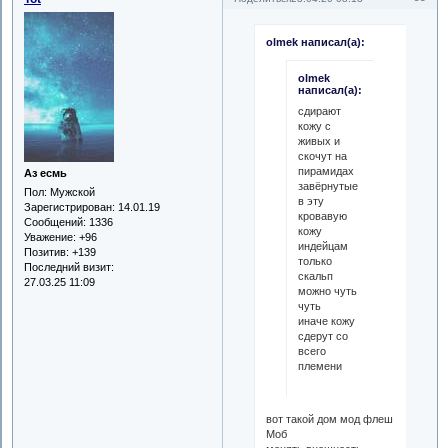
olmek написал(а):
olmek
написал(а):
сдирают
кожу с
живых и
скочут на
пирамидах
Аз есмь
завёрнутые
Пол:
Мужской
в эту
Зарегистрирован
: 14.01.19
кровавую
Сообщений:
1336
кожу
Уважение:
+96
индейцам
Позитив:
+139
только
Последний визит:
скальп
27.03.25 11:09
можно чуть
чуть
иначе кожу
сдерут со
всего
племени
вот такой дом мод флеш
Моб