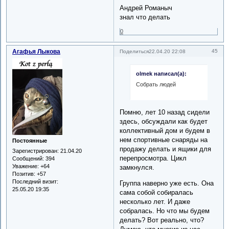
Андрей Романыч
знал что делать
0
Агафья Лыкова
45
Поделиться
22.04.20 22:08
olmek написал(а):
Собрать людей
Помню, лет 10 назад сидели
здесь, обсуждали как будет
коллективный дом и будем в
нем спортивные снаряды на
Постоянные
продажу делать и ящики для
Зарегистрирован
: 21.04.20
перепросмотра. Цикл
Сообщений:
394
Уважение:
+64
замкнулся.
Позитив:
+57
Последний визит:
Группа наверно уже есть. Она
25.05.20 19:35
сама собой собиралась
несколько лет. И даже
собралась. Но что мы будем
делать? Вот реально, что?