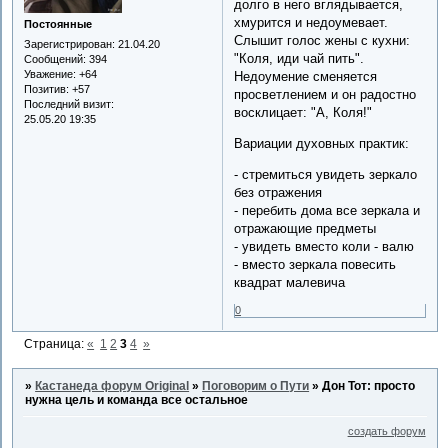
долго в него вглядывается,
хмурится и недоумевает.
Постоянные
Слышит голос жены с кухни:
Зарегистрирован
: 21.04.20
"Коля, иди чай пить".
Сообщений:
394
Уважение:
+64
Недоумение сменяется
Позитив:
+57
просветлением и он радостно
Последний визит:
восклицает: "А, Коля!"
25.05.20 19:35
Вариации духовных практик:
- стремиться увидеть зеркало
без отражения
- перебить дома все зеркала и
отражающие предметы
- увидеть вместо коли - валю
- вместо зеркала повесить
квадрат малевича
0
Страница:
«
1
2
3
4
»
»
Кастанеда форум Original
»
Поговорим о Пути
»
Дон Тот: просто
нужна цель и команда все остальное
создать форум