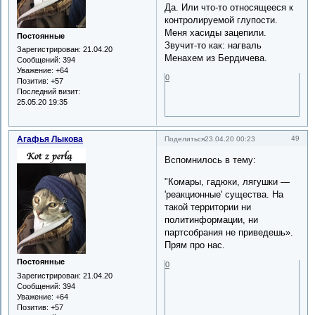
Да. Или что-то относящееся к
контролируемой глупости.
Меня хасиды зацепили.
Постоянные
Звучит-то как: нагваль
Зарегистрирован
: 21.04.20
Менахем из Бердичева.
Сообщений:
394
Уважение:
+64
0
Позитив:
+57
Последний визит:
25.05.20 19:35
Агафья Лыкова
49
Поделиться
23.04.20 00:23
Вспомнилось в тему:
"Комары, гадюки, лягушки —
'реакционные' существа. На
такой территории ни
политинформации, ни
партсобрания не приведешь».
Прям про нас.
Постоянные
0
Зарегистрирован
: 21.04.20
Сообщений:
394
Уважение:
+64
Позитив:
+57