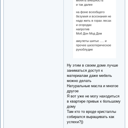
менять внешность
и так далее
на фоне всеобщего
безумия и всезнания не
надо жить в горах лесах
и огородах
напротив
Моб Дон Мод Дом
амулеты шитье ..... и
прочее шизотерическое
рукоблудие
Ну этим в своем доме лучше
заниматься доступ к
материалам даже мебель
можно делать
Натуральные масла и многое
другое
Я вот уже не могу находиться
в квартире привык к большому
дому
Там кто то вроде кристаллы
собирался выращивать как
успехи?))