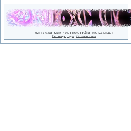
Лунные фазы
|
Книги
|
Фото
|
Видео
|
Файлы
|
Мир Кастанеды
|
Кастанеда форум
|
Обратная связь