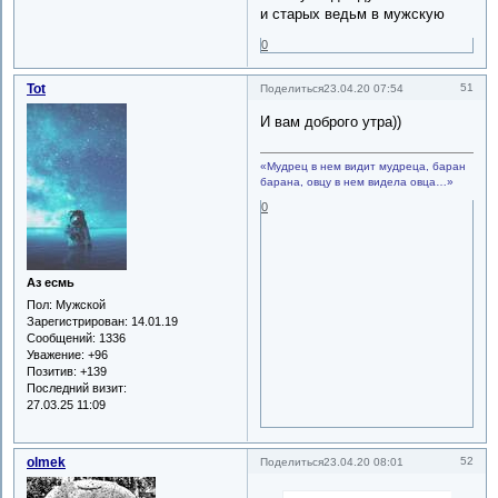
и старых ведьм в мужскую
0
Tot
51
Поделиться
23.04.20 07:54
И вам доброго утра))
«Мудрец в нем видит мудреца, баран
барана, овцу в нем видела овца…»
0
Аз есмь
Пол:
Мужской
Зарегистрирован
: 14.01.19
Сообщений:
1336
Уважение:
+96
Позитив:
+139
Последний визит:
27.03.25 11:09
olmek
52
Поделиться
23.04.20 08:01