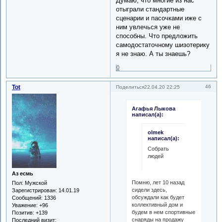
Думаю, что многие из нас
отыграли стандартные
сценарии и пасочками иже с
ним увлечься уже не
способны. Что предложить
самодостаточному шизотерику
я не знаю. А ты знаешь?
0
Tot
46
Поделиться
22.04.20 22:25
Агафья Лыкова
написал(а):
olmek
написал(а):
Собрать
людей
Аз есмь
Помню, лет 10 назад
Пол:
Мужской
сидели здесь,
Зарегистрирован
: 14.01.19
обсуждали как будет
Сообщений:
1336
коллективный дом и
Уважение:
+96
будем в нем спортивные
Позитив:
+139
снаряды на продажу
Последний визит: