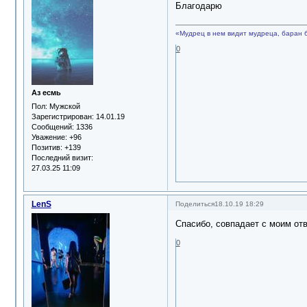
Благодарю
«Мудрец в нем видит мудреца, баран 
0
Аз есмь
Пол:
Мужской
Зарегистрирован
: 14.01.19
Сообщений:
1336
Уважение:
+96
Позитив:
+139
Последний визит:
27.03.25 11:09
LenS
Поделиться
18.10.19 18:29
Спасибо, совпадает с моим отв
0