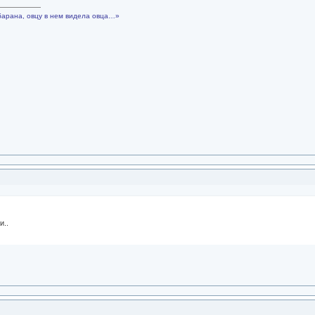
барана, овцу в нем видела овца…»
и..