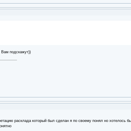
о Вам подскажут))
етацию расклада который был сделан я по своему понял но хотелось бы 
онятно