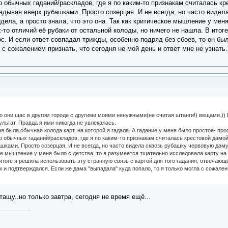
о обычных гаданий/раскладов, где я по каким-то признакам считалась к
ладывая вверх рубашками. Просто созерцая. И не всегда, но часто видел
дела, а просто знала, что это она. Так как критическое мышление у мен
-то отличий её рубаки от остальной колоды, но ничего не нашла. В итог
с. И если ответ совпадал трижды, особенно подряд без сбоев, то он б
 с сожалением признать, что сегодня не мой день и ответ мне не узнать.
о они щас в другом городе с другими моими ненужными(не считая штанги!) вещами.)) Ка
льтат. Правда я ими никогда не увлекалась.
я была обычная колода карт, на которой я гадала. А гадание у меня было простое- прос
о обычных гаданий/раскладов, где я по каким-то признакам считалась крестовой дамой
шками. Просто созерцая. И не всегда, но часто видела сквозь рубашку червовую даму,
кое мышление у меня было с детства, то я разумеется тщательно исследовала карту на
 итоге я решила использовать эту странную связь с картой для того гадания, отвечающ
м и подтверждался. Если же дама "выпадала" куда попало, то я только могла с сожалени
тащу..но только завтра, сегодня не время ещё...