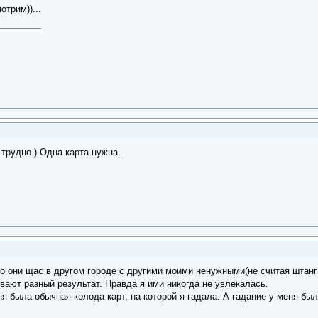
трим))...
 трудно.) Одна карта нужна.
о они щас в другом городе с другими моими ненужными(не считая штанги!
ывают разный результат. Правда я ими никогда не увлекалась.
я была обычная колода карт, на которой я гадала. А гадание у меня был