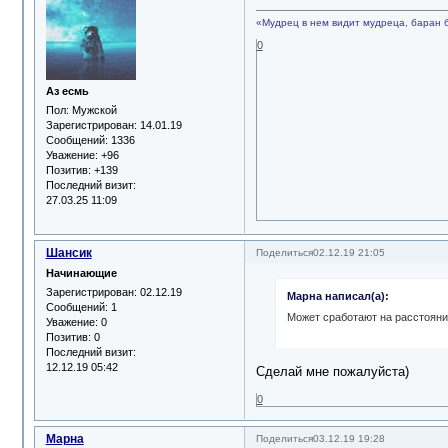
«Мудрец в нем видит мудреца, баран 
0
Аз есмь
Пол:
Мужской
Зарегистрирован
: 14.01.19
Сообщений:
1336
Уважение:
+96
Позитив:
+139
Последний визит:
27.03.25 11:09
Шансик
Поделиться
02.12.19 21:05
Начинающие
Зарегистрирован
: 02.12.19
Марна написал(а):
Сообщений:
1
Может сработают на расстояни
Уважение:
0
Позитив:
0
Последний визит:
12.12.19 05:42
Сделай мне пожалуйста)
0
Марна
Поделиться
03.12.19 19:28