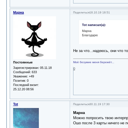
Марна
Поделиться
18.10.19 18:51
Tot написал(а):
Марна
Благодарю
Не за что...надеюсь, они что т
Постоянные
Моё безумие меня бережёт...
Зарегистрирован
: 05.11.18
0
Сообщений:
633
Уважение:
+49
Позитив:
0
Последний визит:
25.12.20 08:56
Tot
Поделиться
30.11.19 17:30
Марна
Можно попросить твою интерпр
Ошо после 3 карты ничего не п