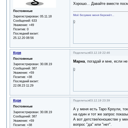
Хорошо... Давайте вместе посмо
Постоянные
Моё безумие меня бережёт...
Зарегистрирован
: 05.11.18
Сообщений:
633
0
Уважение:
+49
Позитив:
0
Последний визит:
25.12.20 08:56
Куря
Поделиться
03.12.19 22:46
Постоянные
Марна
, погадай и мне, если не
Зарегистрирован
: 30.08.19
Сообщений:
387
0
Уважение:
+59
Позитив:
+38
Последний визит:
22.08.23 11:29
Куря
Поделиться
03.12.19 23:39
Постоянные
А у меня есть Таро Кроули, ток
Зарегистрирован
: 30.08.19
на один и тот же запрос показ
Сообщений:
387
А вот детстве/юношестве у мен
Уважение:
+59
вопрос "да" или "нет".
Позитив:
+38