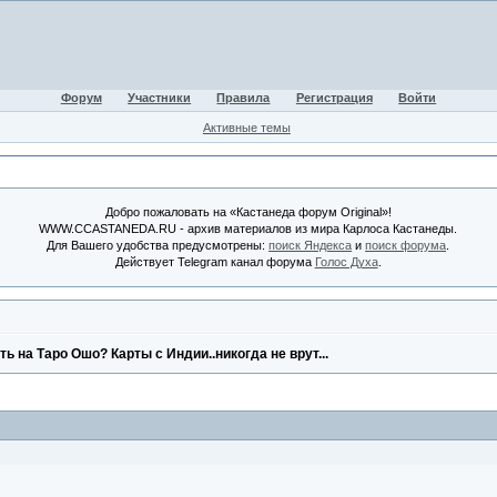
Форум
Участники
Правила
Регистрация
Войти
Активные темы
Добро пожаловать на «Кастанеда форум Original»!
WWW.CCASTANEDA.RU - архив материалов из мира Карлоса Кастанеды.
Для Вашего удобства предусмотрены:
поиск Яндекса
и
поиск форума
.
Действует Telegram канал форума
Голос Духа
.
ь на Таро Ошо? Карты с Индии..никогда не врут...