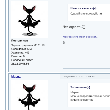
Шансик написал(а):
Сделай мне пожалуйста)
Что сделать?))
Моё безумие меня бережёт...
Постоянные
0
Зарегистрирован
: 05.11.18
Сообщений:
633
Уважение:
+49
Позитив:
0
Последний визит:
25.12.20 08:56
Марна
Поделиться
03.12.19 19:30
Tot написал(а):
Марна
Можно попросить твою интерпр
ничего не понятно