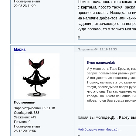
Последний визит:
Помню, началось это с каких-т
22.08.23 11:29
с картами, просто тасуя, раск
просвечивалась. Изредка не ви
на наличие дефектов или каких
гадания, отвечающего на вопро
куда попало, то я только могла
0
Марна
Поделиться
04.12.19 19:53
Куря написал(а):
А у меня есть Таро Кроули, ток
запрос показывают разный резу
А вот детстве/юношестве у мен
Помню, началось это с каких-т
тасуя, раскладывая вверх руба
что это она. Так как критичес
колоды, но ничего не нашла. В
сбоев, то он был всегда верны
Постоянные
Зарегистрирован
: 05.11.18
Сообщений:
633
Какая вы молодец))... Карту вы
Уважение:
+49
Позитив:
0
Последний визит:
Моё безумие меня бережёт...
25.12.20 08:56