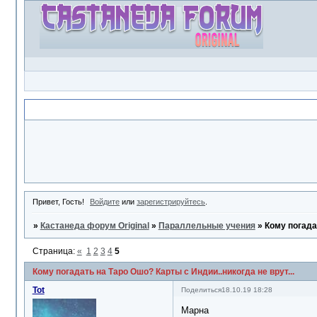
Объявление
Привет, Гость!
Войдите
или
зарегистрируйтесь
.
»
Кастанеда форум Original
»
Параллельные учения
»
Кому погадат
Страница:
«
1
2
3
4
5
Кому погадать на Таро Ошо? Карты с Индии..никогда не врут...
Tot
Поделиться
18.10.19 18:28
Марна