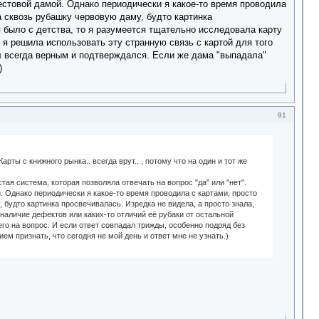
рестовой дамой. Однако периодически я какое-то время проводила
а сквозь рубашку червовую даму, будто картинка
я было с детства, то я разумеется тщательно исследовала карту
е я решила использовать эту странную связь с картой для того
ыл всегда верным и подтверждался. Если же дама "выпадала"
)
91
рты с книжного рынка.. всегда врут.. , потому что на один и тот же
тая система, которая позволяла отвечать на вопрос "да" или "нет".
. Однако периодически я какое-то время проводила с картами, просто
 будто картинка просвечивалась. Изредка не видела, а просто знала,
 наличие дефектов или каких-то отличий её рубаки от остальной
его на вопрос. И если ответ совпадал трижды, особенно подряд без
ем признать, что сегодня не мой день и ответ мне не узнать.)