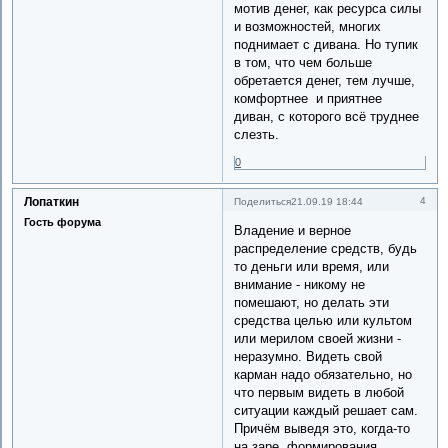
мотив денег, как ресурса силы
и возможностей, многих
поднимает с дивана. Но тупик
в том, что чем больше
обретается денег, тем лучше,
комфортнее и приятнее
диван, с которого всё труднее
слезть.
0
Лопаткин
4
Поделиться
21.09.19 18:44
Гость форума
Владение и верное
распределение средств, будь
то деньги или время, или
внимание - никому не
помешают, но делать эти
средства целью или культом
или мерилом своей жизни -
неразумно. Видеть свой
карман надо обязательно, но
что первым видеть в любой
ситуации каждый решает сам.
Причём выведя это, когда-то
на заре формирования