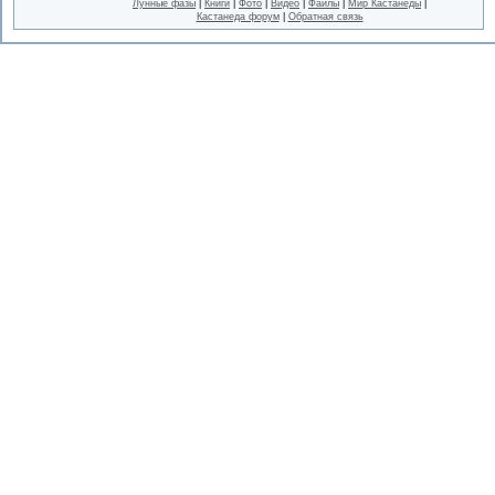
Лунные фазы
|
Книги
|
Фото
|
Видео
|
Файлы
|
Мир Кастанеды
|
Кастанеда форум
|
Обратная связь