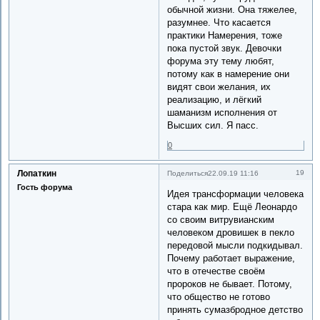
обычной жизни. Она тяжелее,
разумнее. Что касается
практики Намерения, тоже
пока пустой звук. Девочки
форума эту тему любят,
потому как в намерение они
видят свои желания, их
реализацию, и лёгкий
шаманизм исполнения от
Высших сил. Я пасс.
0
Лопаткин
19
Поделиться
22.09.19 11:16
Гость форума
Идея трансформации человека
стара как мир. Ещё Леонардо
со своим витрувианским
человеком дровишек в пекло
передовой мысли подкидывал.
Почему работает выражение,
что в отечестве своём
пророков не бывает. Потому,
что общество не готово
принять сумазбродное детство