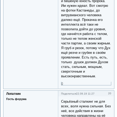
и бешеную юность пророка.
Им нужен идеал. Вот смотрю
на фотки Кастанеды, до
витрувианского человека
далеко ещё. Прокачка его
интеллекта всё таки не
позволила дойти до уровня,
где начнётся работа с телом,
только не телом женской
части партии, а своим жирным.
Я груб и резок, потому что Дух
ещё резче и грубее в своём
проявлении. Есть путь, есть,
только душок должен Духом
стать, сильным, мощным,
сверхточным и
высоконравственным.
0
Лопаткин
20
Поделиться
22.09.19 11:27
Гость форума
Серьёзный сталкинг не для
всех, воля нужна сильная. Без
неё, все действия в жизни
человека направлены на её