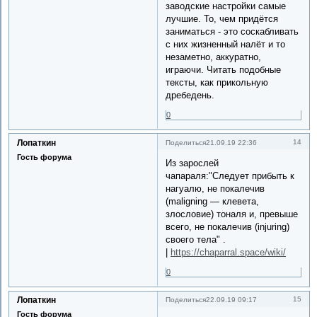
заводские настройки самые
лучшие. То, чем придётся
заниматься - это соскабливать
с них жизненный налёт и то
незаметно, аккуратно,
играючи. Читать подобные
тексты, как прикольную
дребедень.
0
Лопаткин
14
Поделиться
21.09.19 22:36
Гость форума
Из зарослей
чапараля:"Следует прибыть к
нагуалю, не покалечив
(maligning — клевета,
злословие) тоналя и, превыше
всего, не покалечив (injuring)
своего тела" .
|
https://chaparral.space/wiki/
0
Лопаткин
15
Поделиться
22.09.19 09:17
Гость форума