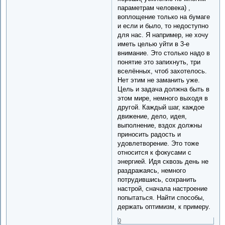
параметрам человека) ,
воплощение только на бумаге
и если и было, то недоступно
для нас. Я например, не хочу
иметь целью уйти в 3-е
внимание. Это столько надо в
понятие это запихнуть, три
вселённых, чтоб захотелось.
Нет этим не заманить уже.
Цель и задача должна быть в
этом мире, немного выходя в
другой. Каждый шаг, каждое
движение, дело, идея,
выполнение, вздох должны
приносить радость и
удовлетворение. Это тоже
относится к фокусами с
энергией. Идя сквозь день не
раздражаясь, немного
потрудившись, сохранить
настрой, сначала настроение
попытаться. Найти способы,
держать оптимизм, к примеру.
0