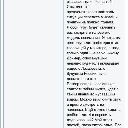
оказавает влияние на тебя.
Сталкинг это
предусматривает-контроль
ситуаций перелёта мыслей и
понятий на полках тоналя.
Любой гуру, будет склонять
вас создать в голове его
модель понимания. Я потратил
несколько лет наблюдая этих
товарищей у монитора, вывод
только один - не верю никому.
Дример, сквозанувший
недавно куда-то, выкладывал
видео с Лазаревым, о
будущем России. Еле
досмотрел я это.
Разбор вещей, касающихся
святости тайны бытия, идёт с
таким чванливо - уставшим
видом. Можно выключить звук
и просто смотреть на
человека. Ещё можно позвать
ребёнка лет 4 и спросить--
дядя хороший? Мой ответ-
плохой, глаза хитро- злые. Про