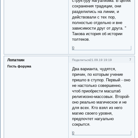
структуру нагуализма. В целях
сохранения традиции, они
разделились на линии, и
действовали с тех пор,
полностью отдельно и вне
зависимости друг от друга. "
Такова история об истории
толтеков.
0
Лопаткин
7
Поделиться
21.09.19 19:19
Гость форума
Два варианта, чудятся,
причин, по которым учение
пришло в ступор. Первый - оно
не настолько совершенно,
чтоб приобрести масштаб
религиозно-массовых. Второй-
оно реально магическое и не
для всех. Кто взял из него
магию своего уровня,
предпочтет нагуально
сокрытся.
0