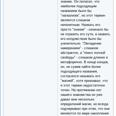
знанию. Он полагал, что
наиболее подходящим
названием было бы
"нагвализм", но этот термин
является слишком
непонятным. Назвать его
просто "знание" - означало бы
не отразить его сути, а назвать
его колдовством было бы
унизительно. "Овладение
намерением" - слишком
абстрактно, а "поиск полной
свободы" - слишком длинно и
метафорично. В конце концов,
он, не сумев найти более
подходящего названия,
согласился называть его
"магией", хотя признавал, что
и этот термин недостаточно
точен. На протяжении лет
нашего знакомства он уже
давал мне несколько
определений магии, но всегда
подчеркивал при этом, что они
меняются по мере накопления