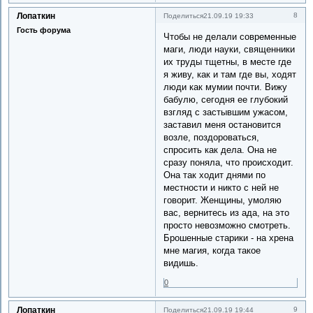
Лопаткин
8
Поделиться
21.09.19 19:33
Гость форума
Чтобы не делали современные
маги, люди науки, священники
их труды тщетны, в месте где
я живу, как и там где вы, ходят
люди как мумии почти. Вижу
бабулю, сегодня ее глубокий
взгляд с застывшим ужасом,
заставил меня остановится
возле, поздороваться,
спросить как дела. Она не
сразу поняла, что происходит.
Она так ходит днями по
местности и никто с ней не
говорит. Женщины, умоляю
вас, вернитесь из ада, на это
просто невозможно смотреть.
Брошенные старики - на хрена
мне магия, когда такое
видишь.
0
Лопаткин
9
Поделиться
21.09.19 19:44