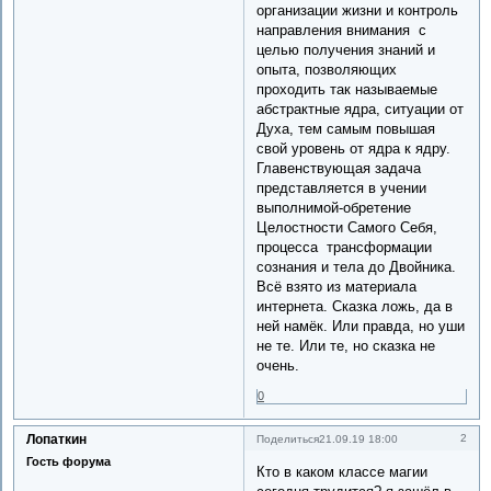
организации жизни и контроль
направления внимания с
целью получения знаний и
опыта, позволяющих
проходить так называемые
абстрактные ядра, ситуации от
Духа, тем самым повышая
свой уровень от ядра к ядру.
Главенствующая задача
представляется в учении
выполнимой-обретение
Целостности Самого Себя,
процесса трансформации
сознания и тела до Двойника.
Всё взято из материала
интернета. Сказка ложь, да в
ней намёк. Или правда, но уши
не те. Или те, но сказка не
очень.
0
Лопаткин
2
Поделиться
21.09.19 18:00
Гость форума
Кто в каком классе магии