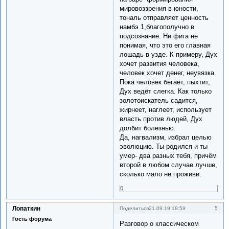
мировоззрения в юности,
тональ отправляет ценность
намбэ 1,благополучно в
подсознание. Ни фига не
понимая, что это его главная
лошадь в узде. К примеру, Дух
хочет развития человека,
человек хочет денег, неувязка.
Пока человек бегает, пыхтит,
Дух ведёт слегка. Как только
золотоискатель садится,
жирнеет, наглеет, использует
власть против людей, Дух
долбит болезнью.
Да, нагвализм, избрал целью
эволюцию. Ты родился и ты
умер- два разных тебя, причём
второй в любом случае лучше,
сколько мало не проживи.
0
Лопаткин
5
Поделиться
21.09.19 18:59
Гость форума
Разговор о классическом