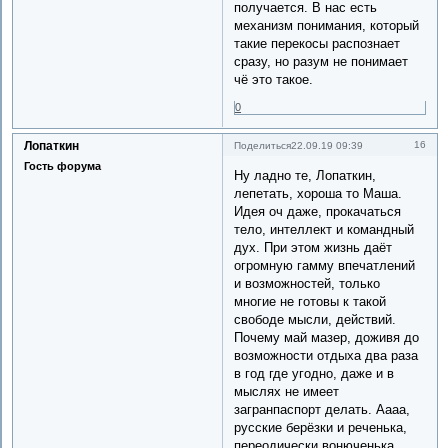
получается. В нас есть
механизм понимания, который
такие перекосы распознает
сразу, но разум не понимает
чё это такое.
0
Лопаткин
16
Поделиться
22.09.19 09:39
Гость форума
Ну ладно те, Лопаткин,
лепетать, хороша то Маша.
Идея оч даже, прокачаться
тело, интеллект и командный
дух. При этом жизнь даёт
огромную гамму впечатлений
и возможностей, только
многие не готовы к такой
свободе мысли, действий.
Почему май мазер, доживя до
возможности отдыха два раза
в год где угодно, даже и в
мыслях не имеет
загранпаспорт делать. Аааа,
русские берёзки и реченька,
переодически вонюченька,