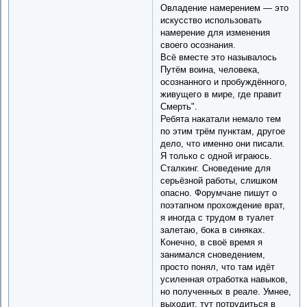
Овладение намерением — это
искусство использовать
намерение для изменения
своего осознания.
Всё вместе это называлось
Путём воина, человека,
осознанного и пробуждённого,
живущего в мире, где правит
Смерть".
Ребята накатали немало тем
по этим трём пунктам, другое
дело, что именно они писали.
Я только с одной играюсь.
Сталкинг. Сноведение для
серьёзной работы, слишком
опасно. Форумчане пишут о
поэтапном прохождение врат,
я иногда с трудом в туалет
залетаю, бока в синяках.
Конечно, в своё время я
занимался сноведением,
просто понял, что там идёт
усиленная отработка навыков,
но полученных в реале. Умнее,
выходит, тут потрудиться в