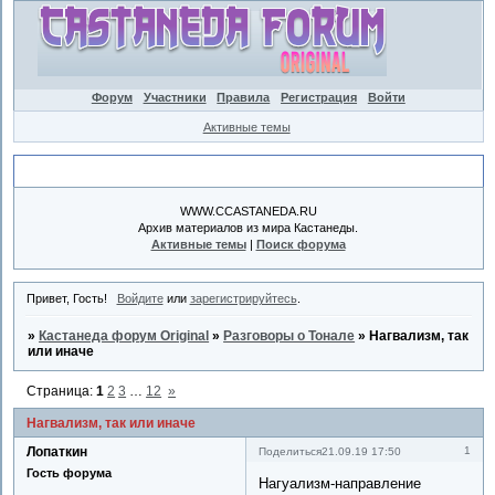
Форум
Участники
Правила
Регистрация
Войти
Активные темы
Объявление
WWW.CCASTANEDA.RU
Архив материалов из мира Кастанеды.
Активные темы
|
Поиск форума
Привет, Гость!
Войдите
или
зарегистрируйтесь
.
»
Кастанеда форум Original
»
Разговоры о Тонале
»
Нагвализм, так
или иначе
Страница:
1
2
3
…
12
»
Нагвализм, так или иначе
Лопаткин
1
Поделиться
21.09.19 17:50
Гость форума
Нагуализм-направление