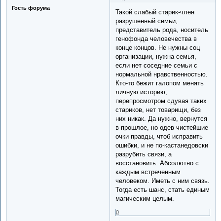
Гость форума
Такой слабый старик-член
разрушенный семьи,
представитель рода, носитель
генофонда человечества в
конце концов. Не нужны соц
организации, нужна семья,
если нет соседние семьи с
нормальной нравственностью.
Кто-то бежит галопом менять
личную историю,
перепросмотром сдувая таких
стариков, нет товарищи, без
них никак. Да нужно, вернутся
в прошлое, но одев чистейшие
очки правды, чтоб исправить
ошибки, и не по-кастанедовски
разрубить связи, а
восстановить. Абсолютно с
каждым встреченным
человеком. Иметь с ним связь.
Тогда есть шанс, стать единым
магическим целым.
0