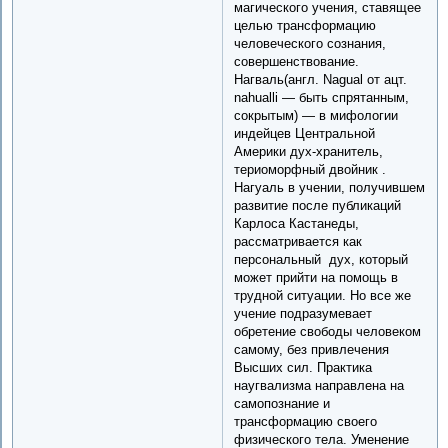
магического учения, ставящее
целью трансформацию
человеческого сознания,
совершенствование.
Нагваль(англ. Nagual от ацт.
nahualli — быть спрятанным,
сокрытым) — в мифологии
индейцев Центральной
Америки дух-хранитель,
териоморфный двойник .
Нагуаль в учении, получившем
развитие после публикаций
Карлоса Кастанеды,
рассматривается как
персональный дух, который
может прийти на помощь в
трудной ситуации. Но все же
учение подразумевает
обретение свободы человеком
самому, без привлечения
Высших сил. Практика
наугвализма направлена на
самопознание и
трансформацию своего
физического тела. Уменение