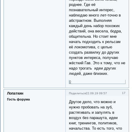
роднее. Где её
познавательный интерес,
наблюдаю много лет-точно в
абстрактном. Выполняя
каждый день набор похожих
действий, она весела, бодра,
общительна. Но стоит мне
начать подходить к рельсам
её локомотива, с целью
создать развилку до других
пунктов интереса, получаю
жёсткий Гав. Это к тому, что не
надо трогать идеи других
людей, даже близких.
0
Лопаткин
17
Поделиться
22.09.19 09:57
Гость форума
Другое дело, что можно и
нужно пробовать на зуб,
растягивать и запулять в
воздух без парашута, идеи
книг, тренингов, политиков,
начальства. То есть того, что