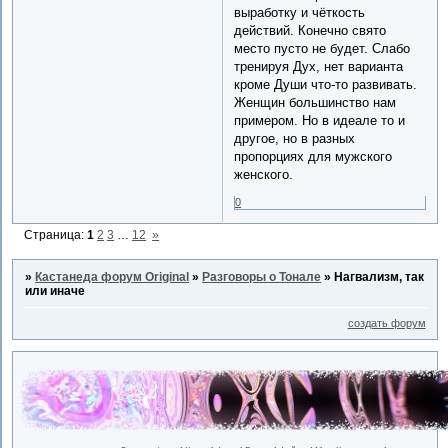
выработку и чёткость
действий. Конечно свято
место пусто не будет. Слабо
тренируя Дух, нет варианта
кроме Души что-то развивать.
Женщин большинство нам
примером. Но в идеале то и
другое, но в разных
пропорциях для мужского
женского.
0
Страница:
1
2
3
…
12
»
»
Кастанеда форум Original
»
Разговоры о Тонале
»
Нагвализм, так
или иначе
создать форум