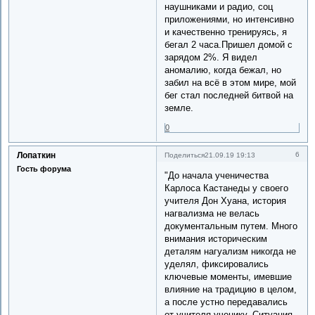
наушниками и радио, соц
приложениями, но интенсивно
и качественно тренируясь, я
бегал 2 часа.Пришел домой с
зарядом 2%. Я видел
аномалию, когда бежал, но
забил на всё в этом мире, мой
бег стал последней битвой на
земле.
0
Лопаткин
6
Поделиться
21.09.19 19:13
Гость форума
"До начала ученичества
Карлоса Кастанеды у своего
учителя Дон Хуана, история
нагвализма не велась
документальным путем. Много
внимания историческим
деталям нагуализм никогда не
уделял, фиксировались
ключевые моменты, имевшие
влияние на традицию в целом,
а после устно передавались
от учителя ученику. Ситуация