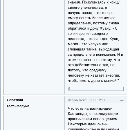
знания. Приближаясь к концу
своего ученичества, я
почувствовал, что теперь
смогу понять более четкое
определение, поэтому снова
обратился к дону Хуану. - С
точки зрения среднего
человека, - сказал дон Хуан, -
магия - это чепуха или
зловещая тайна, выходящая
за пределы его понимания. И в
этом он прав - не потому, что
это действительно так, но
потому, что среднему
человеку не хватает энергии,
чтобы иметь дело с магией."
0
Лопаткин
12
Поделиться
21.09.19 22:07
Гость форума
Что есть нагвализм-идеи
Кастанеды, с последующим
практическим воплощением.
Некоторые идеи очень
хороши(-усиление по многим