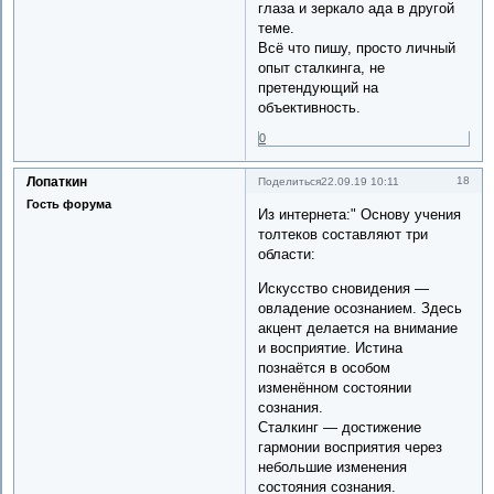
глаза и зеркало ада в другой
теме.
Всё что пишу, просто личный
опыт сталкинга, не
претендующий на
объективность.
0
Лопаткин
18
Поделиться
22.09.19 10:11
Гость форума
Из интернета:" Основу учения
толтеков составляют три
области:
Искусство сновидения —
овладение осознанием. Здесь
акцент делается на внимание
и восприятие. Истина
познаётся в особом
изменённом состоянии
сознания.
Сталкинг — достижение
гармонии восприятия через
небольшие изменения
состояния сознания.