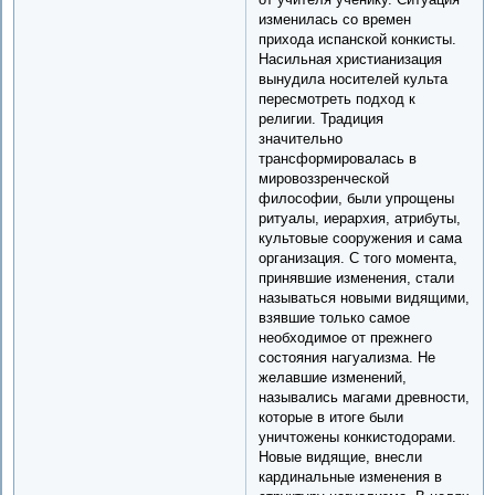
изменилась со времен
прихода испанской конкисты.
Насильная христианизация
вынудила носителей культа
пересмотреть подход к
религии. Традиция
значительно
трансформировалась в
мировоззренческой
философии, были упрощены
ритуалы, иерархия, атрибуты,
культовые сооружения и сама
организация. С того момента,
принявшие изменения, стали
называться новыми видящими,
взявшие только самое
необходимое от прежнего
состояния нагуализма. Не
желавшие изменений,
назывались магами древности,
которые в итоге были
уничтожены конкистодорами.
Новые видящие, внесли
кардинальные изменения в