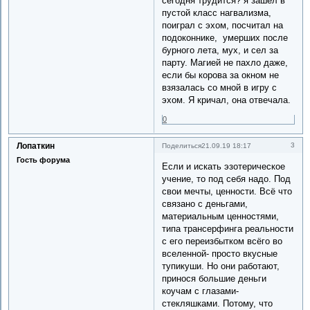
сегодня трудится? я зашёл в
пустой класс нагвализма,
поиграл с эхом, посчитал на
подоконнике, умерших после
бурного лета, мух, и сел за
парту. Магией не пахло даже,
если бы корова за окном не
взязалась со мной в игру с
эхом. Я кричал, она отвечала.
0
Лопаткин
3
Поделиться
21.09.19 18:17
Гость форума
Если и искать эзотерическое
учение, то под себя надо. Под
свои мечты, ценности. Всё что
связано с деньгами,
материальным ценностями,
типа трансерфинга реальности
с его переизбытком всёго во
вселенной- просто вкусные
тупикуши. Но они работают,
принося большие деньги
коучам с глазами-
стекляшками. Потому, что