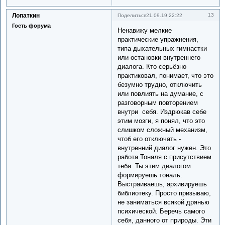
Лопаткин
13
Поделиться
21.09.19 22:22
Гость форума
Ненавижу мелкие
практические упражнения,
типа дыхательных гимнастки
или остановки внутреннего
диалога. Кто серьёзно
практиковал, понимает, что это
безумно трудно, отключить
или повлиять на думание, с
разговорным повторением
внутри себя. Издрюкав себе
этим мозги, я понял, что это
слишком сложный механизм,
чтоб его отключать -
внутренний диалог нужен. Это
работа Тоналя с присутствием
тебя. Ты этим диалогом
формируешь тональ.
Выстраиваешь, архивируешь
библиотеку. Просто призываю,
не заниматься всякой дрянью
психической. Беречь самого
себя, данного от природы. Эти