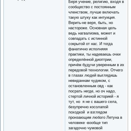
Беря учение, религию, входя в
сообщество с постоянным
членством, лучше включать
такую штуку как интуиция.
Верить-не веря, быть, но
настороже. Основная цель
ведь нагвализма, может и
совпадать с истинной
сокрытой от нас. И тогда
фанатично исполняяя
практики, ты надеваешь очки
определённой диоптрии,
причём будучи уверенным в их
передовой технологии. Отчего
в глазах людей выглядишь
невиданнам чудиком, с
остановленным овд - как
посрать негде, но оч надо,
стертой личной историей - я
тут, но я не с вашего села,
безупречно косолапой
походкой и взглядом
пронзающим любого Летуна в
человеке -вообще тип
загадочно чумовой