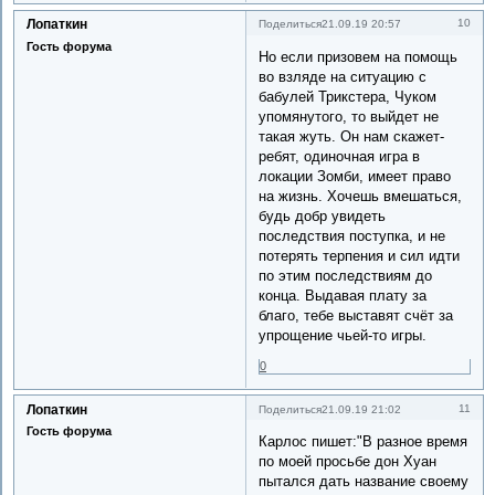
Лопаткин
10
Поделиться
21.09.19 20:57
Гость форума
Но если призовем на помощь
во взляде на ситуацию с
бабулей Трикстера, Чуком
упомянутого, то выйдет не
такая жуть. Он нам скажет-
ребят, одиночная игра в
локации Зомби, имеет право
на жизнь. Хочешь вмешаться,
будь добр увидеть
последствия поступка, и не
потерять терпения и сил идти
по этим последствиям до
конца. Выдавая плату за
благо, тебе выставят счёт за
упрощение чьей-то игры.
0
Лопаткин
11
Поделиться
21.09.19 21:02
Гость форума
Карлос пишет:"В разное время
по моей просьбе дон Хуан
пытался дать название своему