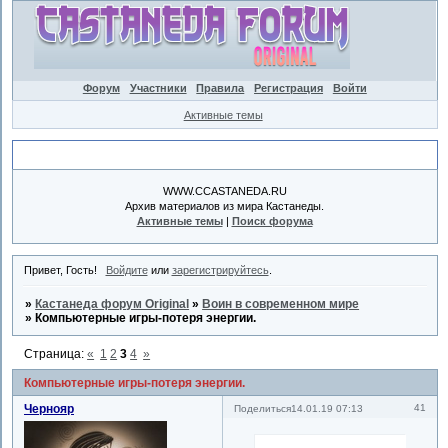
Форум
Участники
Правила
Регистрация
Войти
Активные темы
Объявление
WWW.CCASTANEDA.RU
Архив материалов из мира Кастанеды.
Активные темы
|
Поиск форума
Привет, Гость!
Войдите
или
зарегистрируйтесь
.
»
Кастанеда форум Original
»
Воин в современном мире
»
Компьютерные игры-потеря энергии.
Страница:
«
1
2
3
4
»
Компьютерные игры-потеря энергии.
Чернояр
41
Поделиться
14.01.19 07:13