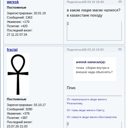
weresk
49
Поделиться
28.03.19 19:49
Постоянные
в каком лицее магии чалился?
Зарегистрирован
: 20.01.19
в казахстане походу
Сообщений:
1363
Уважение:
+170
0
Позитив:
+420
Последний визит:
27.11.22 07:34
fractal
50
Поделиться
28.03.19 19:50
weresk написал(а):
точка сборки внутри и
внешне нада обьяснять?
Плиз
Постоянные
От нереального веди меня к
Реальному,
Зарегистрирован
: 03.10.17
Сообщений:
3280
От тьмы веди меня к Свету,
Уважение:
+378
От смерти веди меня к Бессмертию
Позитив:
+387
Последний визит:
0
23.07.26 21:03