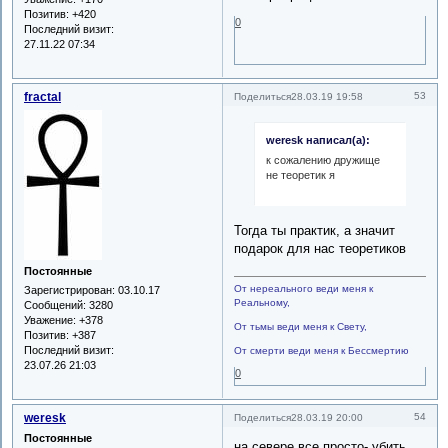
Позитив:
+420
0
Последний визит:
27.11.22 07:34
fractal
53
Поделиться
28.03.19 19:58
weresk написал(а):
к сожалению дружище
не теоретик я
Тогда ты практик, а значит
подарок для нас теоретиков
Постоянные
От нереального веди меня к
Зарегистрирован
: 03.10.17
Реальному,
Сообщений:
3280
Уважение:
+378
От тьмы веди меня к Свету,
Позитив:
+387
Последний визит:
От смерти веди меня к Бессмертию
23.07.26 21:03
0
weresk
54
Поделиться
28.03.19 20:00
Постоянные
на севере все просто- убить