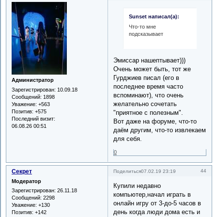
Sunset написал(а):
Что-то мне
подсказывает
Эмиссар нашептывает)))
Очень может быть, тот же
Гурджиев писал (его в
Администратор
последнее время часто
Зарегистрирован
: 10.09.18
вспоминают), что очень
Сообщений:
1898
желательно сочетать
Уважение:
+563
Позитив:
+575
"приятное с полезным".
Последний визит:
Вот даже на форуме, что-то
06.08.26 00:51
даём другим, что-то извлекаем
для себя.
0
Секрет
44
Поделиться
07.02.19 23:19
Модератор
Купили недавно
Зарегистрирован
: 26.11.18
компьютер,начал играть в
Сообщений:
2298
онлайн игру от 3-до-5 часов в
Уважение:
+130
день когда люди дома есть и
Позитив:
+142