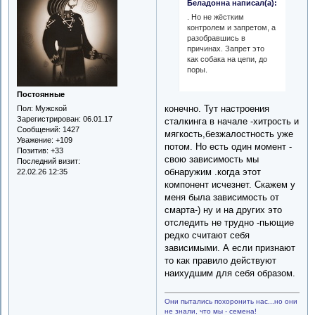
Беладонна написал(а):
. Но не жёстким
контролем и запретом, а
разобравшись в
причинах. Запрет это
как собака на цепи, до
поры.
Постоянные
конечно. Тут настроения
Пол:
Мужской
Зарегистрирован
: 06.01.17
сталкинга в начале -хитрость и
Сообщений:
1427
мягкость,безжалостность уже
Уважение:
+109
потом. Но есть один момент -
Позитив:
+33
свою зависимость мы
Последний визит:
обнаружим .когда этот
22.02.26 12:35
компонент исчезнет. Скажем у
меня была зависимость от
смарта-) ну и на других это
отследить не трудно -пьющие
редко считают себя
зависимыми. А если признают
то как правило действуют
наихудшим для себя образом.
Они пытались похоронить нас...но они
не знали, что мы - семена!