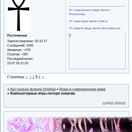
От нереального веди меня к
Реальному,
От тьмы веди меня к Свету,
От смерти веди меня к Бессмертию
0
Постоянные
Зарегистрирован
: 03.10.17
Сообщений:
3280
Уважение:
+378
Позитив:
+387
Последний визит:
23.07.26 21:03
Страница:
«
1
2
3
4
»
»
Кастанеда форум Original
»
Воин в современном мире
»
Компьютерные игры-потеря энергии.
создать форум