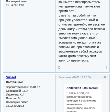
Последний визит:
заниматся перепросмотром
16.04.26 14:03
нет времени,на чтение книг
время есть.
Заметил за собой то что
процесс увлекательный и
отнимает время(но не весь же
день книгу читать),про потерю
энергию могу сказать что
бывают эмоциональные
вспышки но не долго,тут же
вспоминаю про сталкинг и
выслеживаю себя.Нахожусь
часто дома поэтому чем
занятся время есть.
0
Sunset
45
Поделиться
28.03.19 12:06
Постоянные
Зарегистрирован
: 15.04.17
Andersonz написал(а):
Сообщений:
1514
В связи с тем,что
Уважение:
+14
компьютерные игры
Позитив:
0
приводят к усиленному
Последний визит:
вниманию и
15.02.20 21:13
отождествлению,отток
энергии