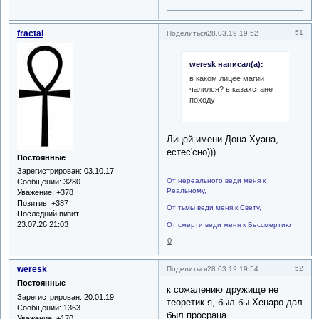
fractal
51
Поделиться
28.03.19 19:52
weresk написал(а):
в каком лицее магии
чалился? в казахстане
походу
Лицей имени Дона Хуана,
естес'сно)))
Постоянные
Зарегистрирован
: 03.10.17
От нереального веди меня к
Сообщений:
3280
Реальному,
Уважение:
+378
Позитив:
+387
От тьмы веди меня к Свету,
Последний визит:
23.07.26 21:03
От смерти веди меня к Бессмертию
0
weresk
52
Поделиться
28.03.19 19:54
Постоянные
к сожалению дружище не
Зарегистрирован
: 20.01.19
теоретик я, был бы Хенаро дал
Сообщений:
1363
был просраца
Уважение:
+170