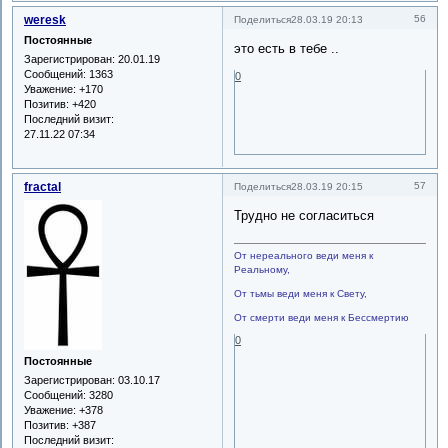
weresk
56
Поделиться
28.03.19 20:13
Постоянные
это есть в тебе ..
Зарегистрирован
: 20.01.19
Сообщений:
1363
0
Уважение:
+170
Позитив:
+420
Последний визит:
27.11.22 07:34
fractal
57
Поделиться
28.03.19 20:15
Трудно не согласиться
От нереального веди меня к
Реальному,
От тьмы веди меня к Свету,
От смерти веди меня к Бессмертию
0
Постоянные
Зарегистрирован
: 03.10.17
Сообщений:
3280
Уважение:
+378
Позитив:
+387
Последний визит: