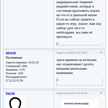
шедевральные творения
разработчиков, которые в
состоянии вдохновить игрока
на что-то в реальной жизни.
Если вы сейчас играете в
какую-то игру, значит, вам она
сейчас для чего-то
необходима, вы сами её
притянули.
0
weresk
46
Поделиться
28.03.19 19:27
Постоянные
трата времени на иллюзию,
Зарегистрирован
: 20.01.19
нас ограничивают рулить
Сообщений:
1363
внешним реальными
Уважение:
+170
вниманием..
Позитив:
+420
Последний визит:
0
27.11.22 07:34
fractal
47
Поделиться
28.03.19 19:33
weresk написал(а):