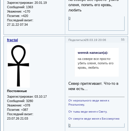
Зарегистрирован
: 20.01.19
оленя, попить его кровь,
Сообщений:
1363
любить
Уважение:
+170
Позитив:
+420
0
Последний визит:
27.11.22 07:34
fractal
55
Поделиться
28.03.19 20:06
weresk написал(а):
на севере все просто-
убить оленя, попить его
кровь, любить
Север притягивает. Что-то в
нем есть...
Постоянные
Зарегистрирован
: 03.10.17
От нереального веди меня к
Сообщений:
3280
Реальному,
Уважение:
+378
Позитив:
+387
От тьмы веди меня к Свету,
Последний визит:
23.07.26 21:03
От смерти веди меня к Бессмертию
0