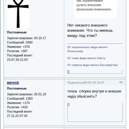
нас ограничивают
рулить внешним
реальными вниманием..
Нет никакого внешнего
внимания. Что ты имеешь
Постоянные
ввиду под этим?
Зарегистрирован
: 03.10.17
Сообщений:
3280
Уважение:
+378
От нереального веди меня к
Позитив:
+387
Реальному,
Последний визит:
От тьмы веди меня к Свету,
23.07.26 21:03
От смерти веди меня к Бессмертию
0
weresk
48
Поделиться
28.03.19 19:47
Постоянные
точка сборки внутри и внешне
Зарегистрирован
: 20.01.19
нада обьяснять?
Сообщений:
1363
Уважение:
+170
0
Позитив:
+420
Последний визит:
27.11.22 07:34