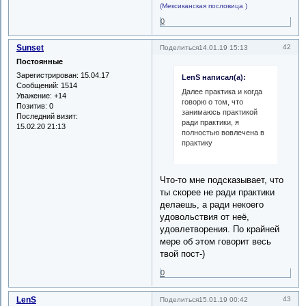
(Мексиканская пословица )
0
Sunset
42
Поделиться
14.01.19 15:13
Постоянные
Зарегистрирован
: 15.04.17
LenS написал(а):
Сообщений:
1514
Далее практика и когда
Уважение:
+14
говорю о том, что
Позитив:
0
занимаюсь практикой
Последний визит:
ради практики, я
15.02.20 21:13
полностью вовлечена в
практику
Что-то мне подсказывает, что
ты скорее не ради практики
делаешь, а ради некоего
удовольствия от неё,
удовлетворения. По крайней
мере об этом говорит весь
твой пост-)
0
LenS
43
Поделиться
15.01.19 00:42