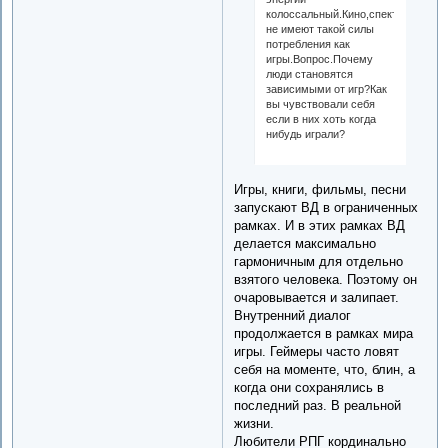
колоссальный.Кино,спектакли,книг
не имеют такой силы
потребления как
игры.Вопрос.Почему
люди становятся
зависимыми от игр?Как
вы чувствовали себя
если в них хоть когда
нибудь играли?
Игры, книги, фильмы, песни
запускают ВД в ограниченных
рамках. И в этих рамках ВД
делается максимально
гармоничным для отдельно
взятого человека. Поэтому он
очаровывается и залипает.
Внутренний диалог
продолжается в рамках мира
игры. Геймеры часто ловят
себя на моменте, что, блин, а
когда они сохранялись в
последний раз. В реальной
жизни.
Любители РПГ кординально