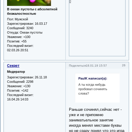
0
В океан пустоты с абсолютной
безжалостностью
Пол:
Мужской
Зарегистрирован
: 16.03.17
Сообщений:
3240
Откуда:
Океан пустоты
Уважение:
+100
Позитив:
+55
Последний визит:
02.03.26 20:51
Секрет
26
Поделиться
18.01.19 15:57
Модератор
Зарегистрирован
: 26.11.18
PaulK написал(а):
Сообщений:
2298
А ты когда нибудь
Уважение:
+130
пробовал сочинять
Позитив:
+142
слова?
Последний визит:
16.04.26 14:03
Раньше сочинял,сейчас нет -
уже и не припомню
заниматьельное занятие
иногда менял местами буквы
но не сразу понял что это игра