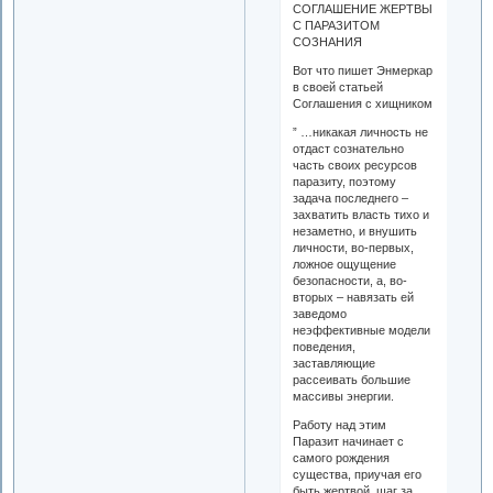
СОГЛАШЕНИЕ ЖЕРТВЫ
С ПАРАЗИТОМ
СОЗНАНИЯ
Вот что пишет Энмеркар
в своей статьей
Соглашения с хищником
” …никакая личность не
отдаст сознательно
часть своих ресурсов
паразиту, поэтому
задача последнего –
захватить власть тихо и
незаметно, и внушить
личности, во-первых,
ложное ощущение
безопасности, а, во-
вторых – навязать ей
заведомо
неэффективные модели
поведения,
заставляющие
рассеивать большие
массивы энергии.
Работу над этим
Паразит начинает с
самого рождения
существа, приучая его
быть жертвой, шаг за