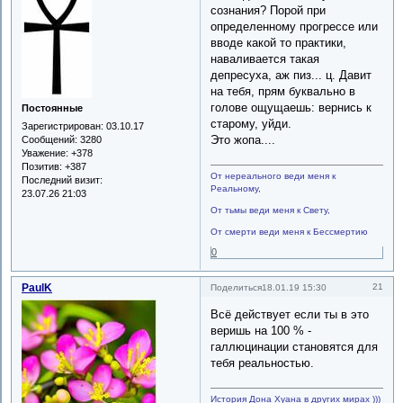
сознания? Порой при
определенному прогрессе или
вводе какой то практики,
наваливается такая
депресуха, аж пиз... ц. Давит
на тебя, прям буквально в
голове ощущаешь: вернись к
Постоянные
старому, уйди.
Зарегистрирован
: 03.10.17
Это жопа....
Сообщений:
3280
Уважение:
+378
Позитив:
+387
От нереального веди меня к
Последний визит:
Реальному,
23.07.26 21:03
От тьмы веди меня к Свету,
От смерти веди меня к Бессмертию
0
PaulK
21
Поделиться
18.01.19 15:30
Всё действует если ты в это
веришь на 100 % -
галлюцинации становятся для
тебя реальностью.
История Дона Хуана в других мирах )))