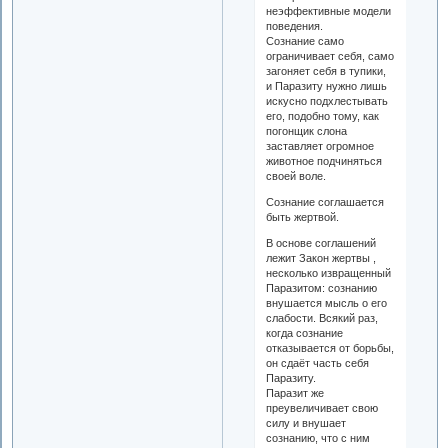
неэффективные модели
поведения.
Сознание само
ограничивает себя, само
загоняет себя в тупики,
и Паразиту нужно лишь
искусно подхлестывать
его, подобно тому, как
погонщик слона
заставляет огромное
животное подчиняться
своей воле.
Сознание соглашается
быть жертвой.
В основе соглашений
лежит Закон жертвы ,
несколько извращенный
Паразитом: сознанию
внушается мысль о его
слабости. Всякий раз,
когда сознание
отказывается от борьбы,
он сдаёт часть себя
Паразиту.
Паразит же
преувеличивает свою
силу и внушает
сознанию, что с ним