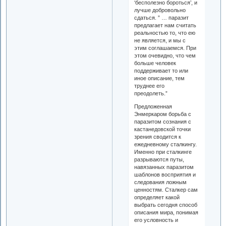
‘бесполезно бороться’, и
лучше добровольно
сдаться. ” … паразит
предлагает нам считать
реальностью то, что ею
не является, и мы с
этим соглашаемся. При
этом очевидно, что чем
больше человек
поддерживает то или
иное описание, тем
труднее его
преодолеть.”
Предложенная
Энмеркаром борьба с
паразитом сознания с
кастанедовской точки
зрения сводится к
ежедневному сталкингу.
Именно при сталкинге
разрываются путы,
навязанных паразитом
шаблонов восприятия и
следования ложным
ценностям. Сталкер сам
определяет какой
выбрать сегодня способ
описания мира, понимая
его условность и