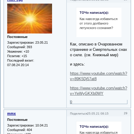
ТОЧо написал(а):
Как навсегда избавиться
от этого долбаного
летунского сознания?
Постоянные
Зарегистрирован
: 23.05.21
Как, описано в Очарованном
Сообщений:
393
страннике и Смертельных снах
Уважение:
+10
о силе. (см. Книжный мир)
Позитив:
+15
Последний визит:
и здесь:
07.08.24 20:14
https://www.youtube.com/watch?
v=89K5Dj57at8
https://www.youtube.com/watch?
v=YeWyGKXb0WY
0
mmx
29
Поделиться
25.05.21 08:15
Постоянные
Зарегистрирован
: 10.04.21
ТОЧо написал(а):
Сообщений:
404
Как навсегда избавиться