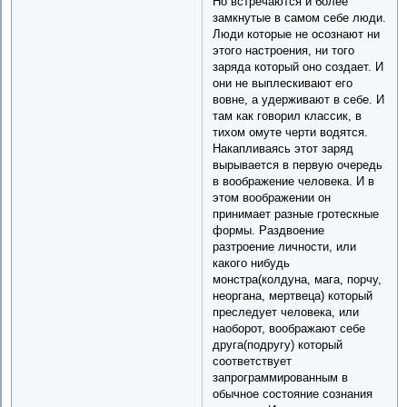
Но встречаются и более
замкнутые в самом себе люди.
Люди которые не осознают ни
этого настроения, ни того
заряда который оно создает. И
они не выплескивают его
вовне, а удерживают в себе. И
там как говорил классик, в
тихом омуте черти водятся.
Накапливаясь этот заряд
вырывается в первую очередь
в воображение человека. И в
этом воображении он
принимает разные гротескные
формы. Раздвоение
разтроение личности, или
какого нибудь
монстра(колдуна, мага, порчу,
неоргана, мертвеца) который
преследует человека, или
наоборот, воображают себе
друга(подругу) который
соответствует
запрограммированным в
обычное состояние сознания