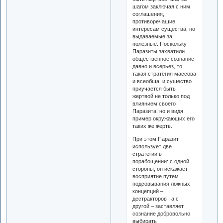
шагом заключая с ним
соглашения,
противоречащие
интересам существа, но
выдаваемые за
полезные. Поскольку
Паразиты захватили
общественное сознание
давно и всерьез, то
такая стратегия массова
и всеобща, и существо
приучается быть
жертвой не только под
влиянием своего
Паразита, но и видя
пример окружающих его
таких же жертв.
При этом Паразит
использует две
стратегии в
порабощении: с одной
стороны, он искажает
восприятие путем
подсовывания ложных
концепций –
дестракторов , а с
другой – заставляет
сознание добровольно
выбирать