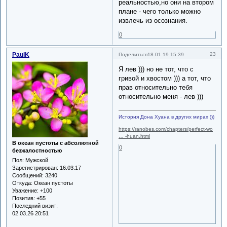
реальностью,но они на втором
плане - чего только можно
извлечь из осознания.
0
PaulK
23
Поделиться
18.01.19 15:39
Я лев ))) но не тот, что с
гривой и хвостом ))) а тот, что
прав относительно тебя
относительно меня - лев )))
История Дона Хуана в других мирах )))
https://ranobes.com/chapters/perfect-wo
… -huan.html
В океан пустоты с абсолютной
0
безжалостностью
Пол:
Мужской
Зарегистрирован
: 16.03.17
Сообщений:
3240
Откуда:
Океан пустоты
Уважение:
+100
Позитив:
+55
Последний визит:
02.03.26 20:51