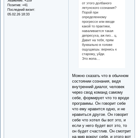
Уважение:
+109
от этого долбаного
Позитив:
+41
летунского сознания?
Последний визит:
Порой при
05.02.26 18:33
определенному
прогрессе или вводе
какой то практики,
наваливается такая
депресуха, аж пиз... ц.
Давит на тебя, прям
буквально в голове
ощущаешь: вернись к
старому, уйди.
Это жопа....
Можно сказать что в обычном
состоянии сознания, ведя
внутренний диалог, человек
через свод команд самому
себе, формирует что то вроде
программы. Он говорит себе
что ему нравится одно, и не
нравиться другое. Он говорит
себе что хотел бы вот это, и
если у него будет вот это, то
он будет счастлив. Он смотрит
на мир вокруг себя, и этого вот