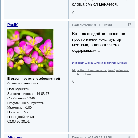
слов,а смысл меняется.
0
PaulK
27
Поделиться
18.01.19 16:00
Вот так создаётся новое, не
просто меняя конструктор
местами, а наполняя его
содержимым...
История Дона Хуана в других мирах )))
https://ranobes.com/chapters/perfect-wo
… -huan.html
В океан пустоты с абсолютной
0
безжалостностью
Пол:
Мужской
Зарегистрирован
: 16.03.17
Сообщений:
3240
Откуда:
Океан пустоты
Уважение:
+100
Позитив:
+55
Последний визит:
02.03.26 20:51
Alter ego
28
Поделиться
24.05.21 22:58