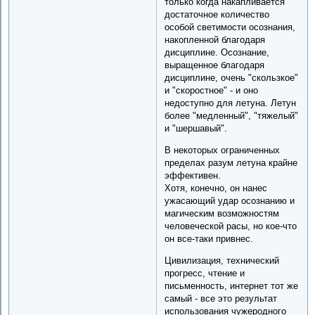
только когда накапливается
достаточное количество
особой светимости осознания,
накопленной благодаря
дисциплине. Осознание,
выращенное благодаря
дисциплине, очень "скользкое"
и "скоростное" - и оно
недоступно для летуна. Летун
более "медленный", "тяжелый"
и "шершавый".
В некоторых ограниченных
пределах разум летуна крайне
эффективен.
Хотя, конечно, он нанес
ужасающий удар осознанию и
магическим возможностям
человеческой расы, но кое-что
он все-таки привнес.
Цивилизация, технический
прогресс, чтение и
письменность, интернет тот же
самый - все это результат
использования чужеродного