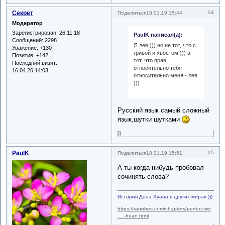
Секрет
24
Поделиться
18.01.19 15:44
Модератор
Зарегистрирован
: 26.11.18
PaulK написал(а):
Сообщений:
2298
Я лев ))) но не тот, что с
Уважение:
+130
гривой и хвостом ))) а
Позитив:
+142
тот, что прав
Последний визит:
относительно тебя
16.04.26 14:03
относительно меня - лев
)))
Русский язык самый сложный
язык,шутки шутками
0
PaulK
25
Поделиться
18.01.19 15:51
А ты когда нибудь пробовал
сочинять слова?
История Дона Хуана в других мирах )))
https://ranobes.com/chapters/perfect-wo
… -huan.html