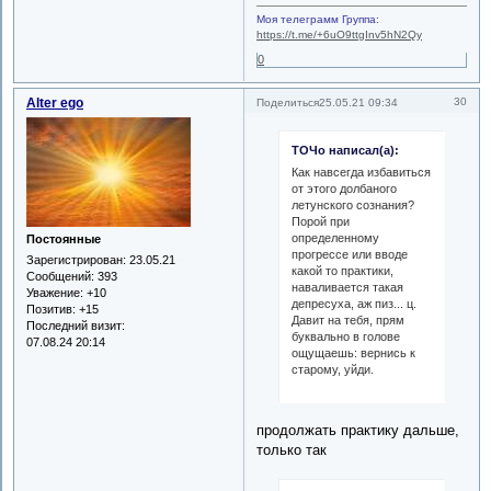
Моя телеграмм Группа:
https://t.me/+6uO9ttgInv5hN2Qy
0
Alter ego
30
Поделиться
25.05.21 09:34
ТОЧо написал(а):
Как навсегда избавиться
от этого долбаного
летунского сознания?
Порой при
определенному
Постоянные
прогрессе или вводе
Зарегистрирован
: 23.05.21
какой то практики,
Сообщений:
393
наваливается такая
Уважение:
+10
депресуха, аж пиз... ц.
Позитив:
+15
Давит на тебя, прям
Последний визит:
буквально в голове
07.08.24 20:14
ощущаешь: вернись к
старому, уйди.
продолжать практику дальше,
только так