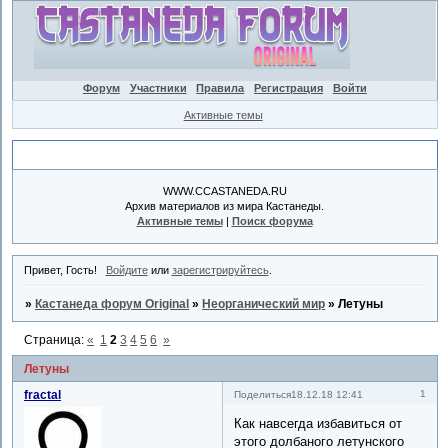
Форум
Участники
Правила
Регистрация
Войти
Активные темы
Объявление
WWW.CCASTANEDA.RU
Архив материалов из мира Кастанеды.
Активные темы
|
Поиск форума
Привет, Гость!
Войдите
или
зарегистрируйтесь
.
»
Кастанеда форум Original
»
Неорганический мир
»
Летуны
Страница:
«
1
2
3
4
5
6
»
Летуны
fractal
1
Поделиться
18.12.18 12:41
Как навсегда избавиться от
этого долбаного летунского