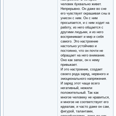
человек буквально живет.
Непрерывно. Он даже во сне
его чувствует окрашивая сны в
унисон с ним. Он с ним
просыпается, и с ним ходит на
работу, из него общается с
другими людьми, и из него
воспринимает и мир и себя
самого. Это настроение
настолько устойчиво и
постоянно, что он почти не
обращает на него внимание.
Оно как запах, он к нему
привыкает.
И это настроение, создает
своего рода заряд, нервного и
эмоционального напряжения.
И заряд этот чаще всего
негативный, нежили
положительный. Так как
многое человеку не нравиться,
и многое не соответствует его
идеалам, и часто даже он сам,
фигурой, талантами,
способностями - тоже до них