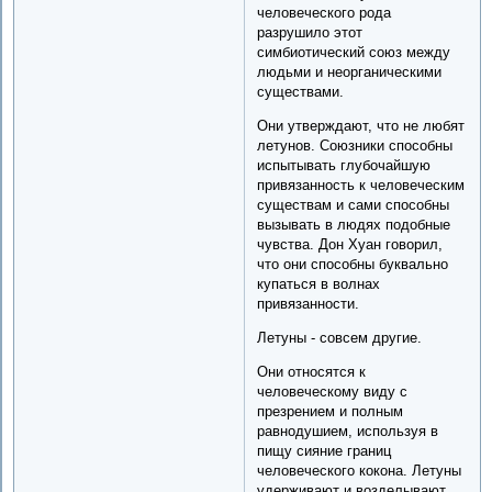
человеческого рода
разрушило этот
симбиотический союз между
людьми и неорганическими
существами.
Они утверждают, что не любят
летунов. Союзники способны
испытывать глубочайшую
привязанность к человеческим
существам и сами способны
вызывать в людях подобные
чувства. Дон Хуан говорил,
что они способны буквально
купаться в волнах
привязанности.
Летуны - совсем другие.
Они относятся к
человеческому виду с
презрением и полным
равнодушием, используя в
пищу сияние границ
человеческого кокона. Летуны
удерживают и возделывают