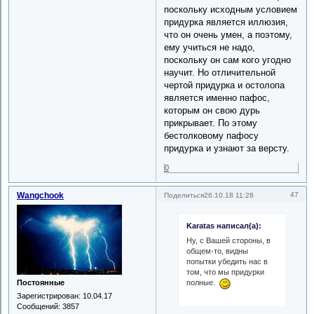
поскольку исходным условием
придурка является иллюзия,
что он очень умен, а поэтому,
ему учиться не надо,
поскольку он сам кого угодно
научит. Но отличительной
чертой придурка и остолопа
является именно пафос,
которым он свою дурь
прикрывает. По этому
бестолковому пафосу
придурка и узнают за версту.
0
Wangchook
47
Поделиться
26.10.18 11:28
Karatas написал(а):
Ну, с Вашей стороны, в
общем-то, видны
попытки убедить нас в
том, что мы придурки
полные.
Постоянные
Зарегистрирован
: 10.04.17
Сообщений:
3857