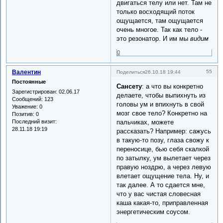
двигаться телу или нет. Там не
только восходящий поток
ощущается, там ощущается
очень многое. Так как тело -
это резонатор. И им мы
видим
0
Валентин
55
Поделиться
26.10.18 19:44
Постоянные
Сансету
: а что вы конкретно
Зарегистрирован
: 02.06.17
делаете, чтобы выпихнуть из
Сообщений:
123
головы ум и впихнуть в свой
Уважение:
0
мозг свое тело? Конкретно на
Позитив:
0
Последний визит:
пальчиках, можете
28.11.18 19:19
рассказать? Например: сажусь
в такую-то позу, глаза свожу к
переносице, бью себя скалкой
по затылку, ум вылетает через
правую ноздрю, а через левую
влетает ощущение тела. Ну, и
так далее. А то сдается мне,
что у вас чистая словесная
каша какая-то, приправленная
энергетическим соусом.