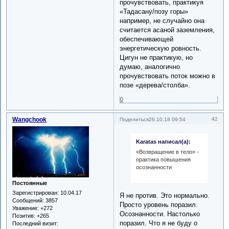
прочувствовать, практикуя
«Тадасану/позу горы»
например, не случайно она
считается асаной заземления,
обеспечивающей
энергетическую ровность.
Цигун не практикую, но
думаю, аналогично
прочувствовать поток можно в
позе «дерева/столба».
0
Wangchook
42
Поделиться
26.10.18 09:54
Karatas написал(а):
«Возвращение в тело» -
практика повышения
осознанности
Постоянные
Зарегистрирован
: 10.04.17
Я не против. Это нормально.
Сообщений:
3857
Просто уровень поразил.
Уважение:
+272
Осознанности. Настолько
Позитив:
+265
поразил. Что я не буду о
Последний визит: