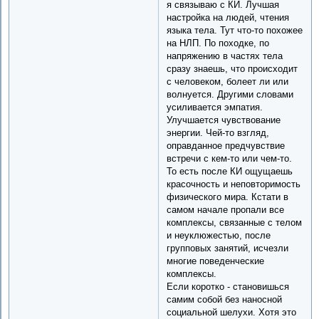
я связываю с КИ. Лучшая
настройка на людей, чтения
языка тела. Тут что-то похожее
на НЛП. По походке, по
напряжению в частях тела
сразу знаешь, что происходит
с человеком, болеет ли или
волнуется. Другими словами
усиливается эмпатия.
Улучшается чувствование
энергии. Чей-то взгляд,
оправданное предчувствие
встречи с кем-то или чем-то.
То есть после КИ ощущаешь
красочность и неповторимость
физического мира. Кстати в
самом начале пропали все
комплексы, связанные с телом
и неуклюжестью, после
групповых занятий, исчезли
многие поведенческие
комплексы.
Если коротко - становишься
самим собой без наносной
социальной шелухи. Хотя это