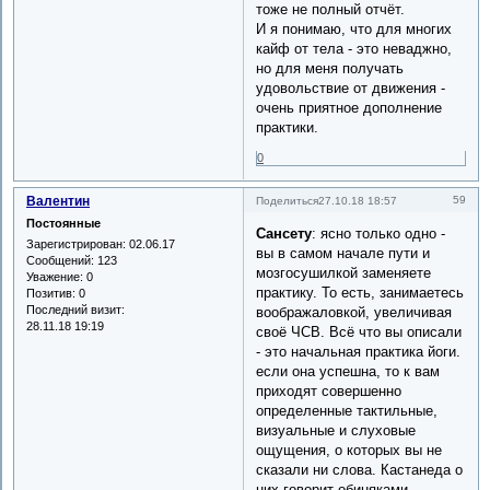
тоже не полный отчёт.
И я понимаю, что для многих
кайф от тела - это неваджно,
но для меня получать
удовольствие от движения -
очень приятное дополнение
практики.
0
Валентин
59
Поделиться
27.10.18 18:57
Постоянные
Сансету
: ясно только одно -
Зарегистрирован
: 02.06.17
вы в самом начале пути и
Сообщений:
123
мозгосушилкой заменяете
Уважение:
0
практику. То есть, занимаетесь
Позитив:
0
Последний визит:
воображаловкой, увеличивая
28.11.18 19:19
своё ЧСВ. Всё что вы описали
- это начальная практика йоги.
если она успешна, то к вам
приходят совершенно
определенные тактильные,
визуальные и слуховые
ощущения, о которых вы не
сказали ни слова. Кастанеда о
них говорит обиняками -