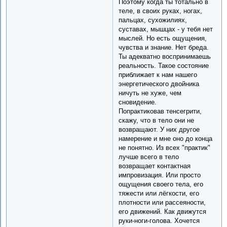
Поэтому когда ты тотально в
теле, в своих руках, ногах,
пальцах, сухожилиях,
суставах, мышцах - у тебя нет
мыслей. Но есть ощущения,
чувства и знание. Нет бреда.
Ты адекватно воспринимаешь
реальность. Такое состояние
приближает к нам нашего
энергетического двойника
ничуть не хуже, чем
сновидение.
Попрактиковав тенсегрити,
скажу, что в тело они не
возвращают. У них другое
намерение и мне оно до конца
не понятно. Из всех "практик"
лучше всего в тело
возвращает контактная
импровизация. Или просто
ощущения своего тела, его
тяжести или лёгкости, его
плотности или рассеяности,
его движений. Как движутся
руки-ноги-голова. Хочется