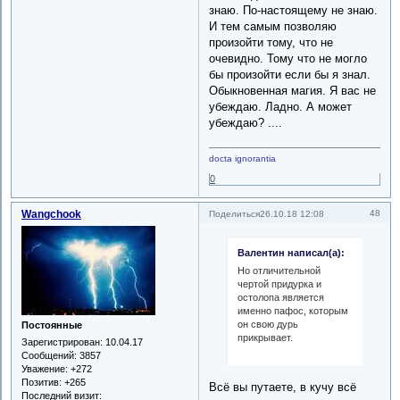
знаю. По-настоящему не знаю.
И тем самым позволяю
произойти тому, что не
очевидно. Тому что не могло
бы произойти если бы я знал.
Обыкновенная магия. Я вас не
убеждаю. Ладно. А может
убеждаю? ....
docta ignorantia
0
Wangchook
48
Поделиться
26.10.18 12:08
Валентин написал(а):
Но отличительной
чертой придурка и
остолопа является
именно пафос, которым
он свою дурь
Постоянные
прикрывает.
Зарегистрирован
: 10.04.17
Сообщений:
3857
Уважение:
+272
Позитив:
+265
Всё вы путаете, в кучу всё
Последний визит: