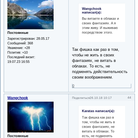
Wangchook
написал(а):
Вы витаете в облаках и
своих фантазиях. А я
этим живу. И выживаю
посредством этого.
Постоянные
Зарегистрирован
: 28.05.17
Сообщений:
368
Уважение:
+28
Так фишка как раз в том,
Позитив:
+10
чтобы не жить в своих
Последний визит:
фантазиях, не витать в
19.07.23 16:55
облаках. То есть, не
подменять действительность
своим воображением.
0
Wangchook
44
Поделиться
26.10.18 10:17
Karatas написал(а):
Так фишка как раз в
том, чтобы не жить в
своих фантазиях, не
витать в облаках. То
есть, не подменять
Постоянные