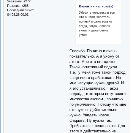
Уважение:
+272
Позитив:
+265
Валентин написал(а):
Последний визит:
Убедить человека в том,
04.08.26 00:01
что он пользователь
полный можно только
тогда, когда человек
умен, и даже очень
умен.
Спасибо. Понятно и очень
показательно. А я ухожу от
этого. Мне это не годится.
Такой когнитивный подход.
Т.е. у меня тоже такой подход
чаще всего срабатывает. Но
мне насущно нужен другой. И
я его устанавливаю. Такой
подход , в котором нету такого
множества аксиом , принятых
по умолчанию. Потому что мне
это нужно. Действительно
нужно. Увидеть новое.
Открыть. Ну нужно так.
Пробраться к реальности. Для
этого я действительно не