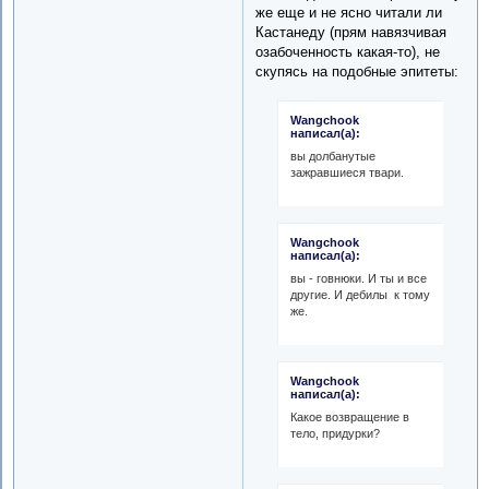
же еще и не ясно читали ли
Кастанеду (прям навязчивая
озабоченность какая-то), не
скупясь на подобные эпитеты:
Wangchook
написал(а):
вы долбанутые
зажравшиеся твари.
Wangchook
написал(а):
вы - говнюки. И ты и все
другие. И дебилы к тому
же.
Wangchook
написал(а):
Какое возвращение в
тело, придурки?