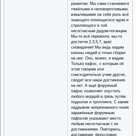
развитии. Мы сами становимся
тяжёлыми и неповоротливыми,
взвалившими на себя роль всё
знающего плюющегося ядом и
стреляющего в лоб
несогласным дедом-поганцем.
Мы-то всё пережили, мы-то
достигли 2,3,5,7, врат
сновидения! Мы ведь видим
коконы людей и точки сборки
на них. Оно, может, и видим.
Только пафос, с которым об
этом говорим или
снисходительно учим других,
сводит все наши достижения
на нет. А ещё форумный
пафос позволяет опустить
любого мордой в грязь путём
подколок и троллинга. С каким
надрывом непризнанного гения
заражённые форумным
пафосом указывают место
любым несогласным с их
достижениями. Повторюсь,
достижения, безусловно