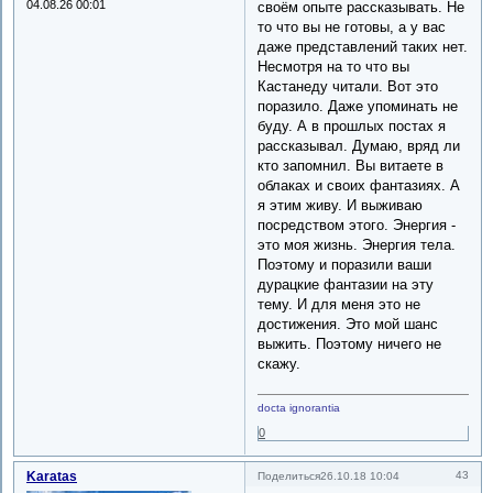
04.08.26 00:01
своём опыте рассказывать. Не
то что вы не готовы, а у вас
даже представлений таких нет.
Несмотря на то что вы
Кастанеду читали. Вот это
поразило. Даже упоминать не
буду. А в прошлых постах я
рассказывал. Думаю, вряд ли
кто запомнил. Вы витаете в
облаках и своих фантазиях. А
я этим живу. И выживаю
посредством этого. Энергия -
это моя жизнь. Энергия тела.
Поэтому и поразили ваши
дурацкие фантазии на эту
тему. И для меня это не
достижения. Это мой шанс
выжить. Поэтому ничего не
скажу.
docta ignorantia
0
Karatas
43
Поделиться
26.10.18 10:04