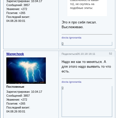
Зарегистрирован
: 10.04.17
то), не скупясь на
Сообщений:
3857
подобные эпиты:
Уважение:
+272
Позитив:
+265
Последний визит:
04.08.26 00:01
Это я про себя писал.
Выслеживаю.
docta ignorantia
0
Wangchook
52
Поделиться
26.10.18 16:11
Надо же как то меняться. А
для этого надо выявить то что
есть.
docta ignorantia
Постоянные
0
Зарегистрирован
: 10.04.17
Сообщений:
3857
Уважение:
+272
Позитив:
+265
Последний визит:
04.08.26 00:01