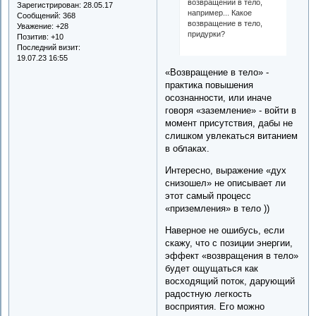
возвращении в тело,
Зарегистрирован
: 28.05.17
например... Какое
Сообщений:
368
возвращение в тело,
Уважение:
+28
придурки?
Позитив:
+10
Последний визит:
19.07.23 16:55
«Возвращение в тело» -
практика повышения
осознанности, или иначе
говоря «заземление» - войти в
момент присутствия, дабы не
слишком увлекаться витанием
в облаках.
Интересно, выражение «дух
снизошел» не описывает ли
этот самый процесс
«приземления» в тело ))
Наверное не ошибусь, если
скажу, что с позиции энергии,
эффект «возвращения в тело»
будет ощущаться как
восходящий поток, дарующий
радостную легкость
восприятия. Его можно