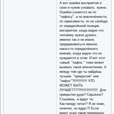
А вот ошибки восприятия и
свои и чужие узнавать нужно.
Ошибки узнаются не по
"пафосу", а по вовлечённости,
по зависимости, по не свободе
от определённой позиции
восприятия, когда видно что
человеку нужно думать
именно так и не иначе,
придерживаться именно
какого-то определённого
мнения, когда видно что он
нуждается в этом. И вот этот
самый "пафос " тоже может
вызвать такое впечатление. А
между тем где ты найдёшь
лучшее "прикрытие" чем
"пафос"?!!!!!!!!!!!!! ЧТО
МОЖЕТ БЫТЬ
ЛУЧШЕ?????!!!!!!!!!!!!!!!!! Для
прикрытия дури? Серьёзно?
Слышишь, а вдруг ты
Кастанеду читал? Я не знаю,
конечно, но вдруг?! Если
вдруг чудо такое произошло,