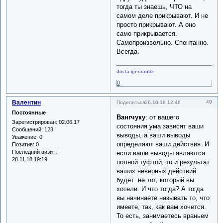
тогда ты знаешь, ЧТО на
самом деле прикрывают. И не
просто прикрывают. А оно
само прикрывается.
Самопроизвольно. Спонтанно.
Всегда.
docta ignorantia
0
Валентин
49
Поделиться
26.10.18 12:46
Постоянные
Вангчуку
: от вашего
Зарегистрирован
: 02.06.17
состояния ума зависят ваши
Сообщений:
123
выводы, а ваши выводы
Уважение:
0
определяют ваши действия. И
Позитив:
0
Последний визит:
если ваши выводы являются
28.11.18 19:19
полной туфтой, то и результат
ваших неверных действий
будет не тот, который вы
хотели. И что тогда? А тогда
вы начинаете называть то, что
имеете, так, как вам хочется.
То есть, занимаетесь враньем