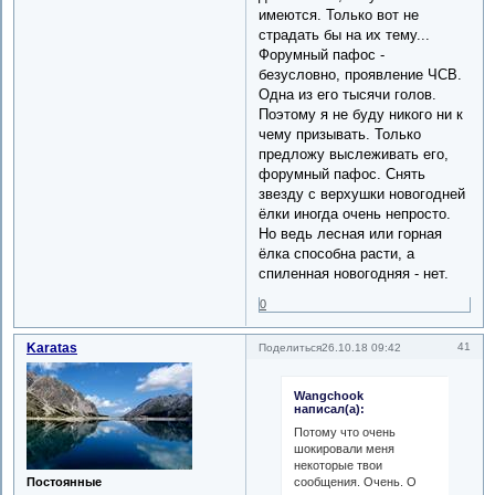
имеются. Только вот не
страдать бы на их тему...
Форумный пафос -
безусловно, проявление ЧСВ.
Одна из его тысячи голов.
Поэтому я не буду никого ни к
чему призывать. Только
предложу выслеживать его,
форумный пафос. Снять
звезду с верхушки новогодней
ёлки иногда очень непросто.
Но ведь лесная или горная
ёлка способна расти, а
спиленная новогодняя - нет.
0
Karatas
41
Поделиться
26.10.18 09:42
Wangchook
написал(а):
Потому что очень
шокировали меня
некоторые твои
сообщения. Очень. О
Постоянные