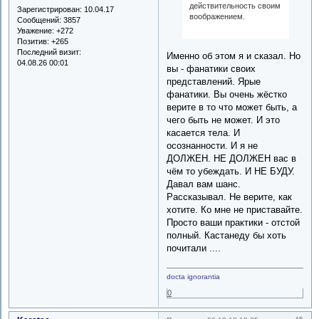
действительность своим
Зарегистрирован
: 10.04.17
воображением.
Сообщений:
3857
Уважение:
+272
Позитив:
+265
Последний визит:
Именно об этом я и сказал. Но
04.08.26 00:01
вы - фанатики своих
представлений. Ярые
фанатики. Вы очень жёстко
верите в то что может быть, а
чего быть не может. И это
касается тела. И
осознанности. И я не
ДОЛЖЕН. НЕ ДОЛЖЕН вас в
чём то убеждать. И НЕ БУДУ.
Давал вам шанс.
Рассказывал. Не верите, как
хотите. Ко мне не приставайте.
Просто ваши практики - отстой
полный. Кастанеду бы хоть
почитали ....
docta ignorantia
0