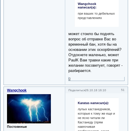
Wangchook
написал(а):
при ваших то дебильных
представлениях
может стоило бы поднять
вопрос об отправке Вас во
временный бан, хотя бы на
основании этих оскорблений?
Отдохнете маленько, может
PaulK Вам травки какие при
желании посоветует, говорят -
разбирается.
0
Wangchook
51
Поделиться
26.10.18 16:10
Karatas написал(а):
лупых кастанедчиков,
которые к тому же еще и
не ясно читали ли
Кастанеду (прям
навязчивая
Постоянные
озабоченность какая-