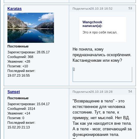
Karatas
53
Поделиться
26.10.18 16:52
Wangchook
написал(а):
Это я про себя писал.
Постоянные
Не поняла, кому
Зарегистрирован
: 28.05.17
предназначались оскорбления.
Сообщений:
368
Кастанедчикам или кому?
Уважение:
+28
Позитив:
+10
0
Последний визит:
19.07.23 16:55
Sunset
54
Поделиться
26.10.18 18:28
Постоянные
"Возвращение в тело" - это
Зарегистрирован
: 15.04.17
естественное для человека
Сообщений:
1514
состояние. Тут, в теле, к
Уважение:
+14
примеру, нет мыслей. Нет ВД.
Позитив:
0
Последний визит:
Так как ум находится вне тела.
15.02.20 21:13
А в теле - мозг, отвечающий за
функционирования тела.