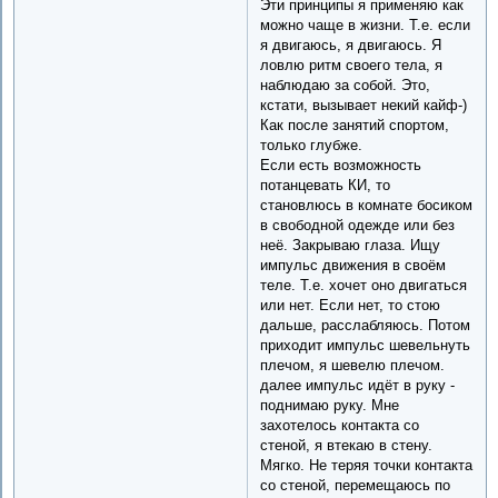
Эти принципы я применяю как
можно чаще в жизни. Т.е. если
я двигаюсь, я двигаюсь. Я
ловлю ритм своего тела, я
наблюдаю за собой. Это,
кстати, вызывает некий кайф-)
Как после занятий спортом,
только глубже.
Если есть возможность
потанцевать КИ, то
становлюсь в комнате босиком
в свободной одежде или без
неё. Закрываю глаза. Ищу
импульс движения в своём
теле. Т.е. хочет оно двигаться
или нет. Если нет, то стою
дальше, расслабляюсь. Потом
приходит импульс шевельнуть
плечом, я шевелю плечом.
далее импульс идёт в руку -
поднимаю руку. Мне
захотелось контакта со
стеной, я втекаю в стену.
Мягко. Не теряя точки контакта
со стеной, перемещаюсь по