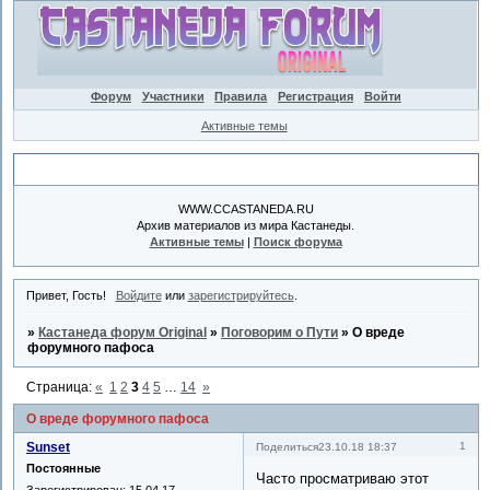
Форум
Участники
Правила
Регистрация
Войти
Активные темы
Объявление
WWW.CCASTANEDA.RU
Архив материалов из мира Кастанеды.
Активные темы
|
Поиск форума
Привет, Гость!
Войдите
или
зарегистрируйтесь
.
»
Кастанеда форум Original
»
Поговорим о Пути
»
О вреде
форумного пафоса
Страница:
«
1
2
3
4
5
…
14
»
О вреде форумного пафоса
Sunset
1
Поделиться
23.10.18 18:37
Постоянные
Часто просматриваю этот
Зарегистрирован
: 15.04.17