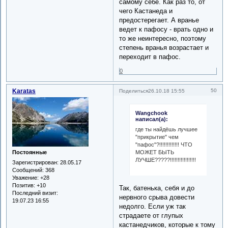
самому себе. Как раз то, от
чего Кастанеда и
предостерегает. А вранье
ведет к пафосу - врать одно и
то же неинтересно, поэтому
степень вранья возрастает и
переходит в пафос.
0
Karatas
50
Поделиться
26.10.18 15:55
Wangchook
написал(а):
где ты найдёшь лучшее
"прикрытие" чем
"пафос"?!!!!!!!!!!!!! ЧТО
МОЖЕТ БЫТЬ
Постоянные
ЛУЧШЕ?????!!!!!!!!!!!!!!!!!
Зарегистрирован
: 28.05.17
Сообщений:
368
Уважение:
+28
Позитив:
+10
Так, батенька, себя и до
Последний визит:
нервного срыва довести
19.07.23 16:55
недолго. Если уж так
страдаете от глупых
кастанедчиков, которые к тому