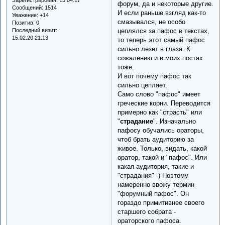
форум, да и некоторые другие.
Сообщений:
1514
И если раньше взгляд как-то
Уважение:
+14
смазывался, не особо
Позитив:
0
Последний визит:
цеплялся за пафос в текстах,
15.02.20 21:13
то теперь этот самый пафос
сильно лезет в глаза. К
сожалению и в моих постах
тоже.
И вот почему пафос так
сильно цепляет.
Само слово "пафос" имеет
греческие корни. Переводится
примерно как "страсть" или
"
страдание
". Изначально
пафосу обучались ораторы,
чтоб брать аудиторию за
живое. Только, видать, какой
оратор, такой и "пафос". Или
какая аудитория, такие и
"страдания" -) Поэтому
намеренно ввожу термин
"форумный пафос". Он
гораздо примитивнее своего
старшего собрата -
ораторского пафоса.