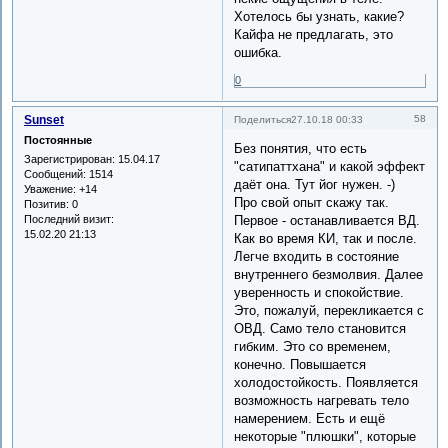
Хотелось бы узнать, какие?
Кайфа не предлагать, это
ошибка.
0
Sunset
58
Поделиться
27.10.18 00:33
Постоянные
Без понятия, что есть
Зарегистрирован
: 15.04.17
"сатипаттхана" и какой эффект
Сообщений:
1514
даёт она. Тут йог нужен. -)
Уважение:
+14
Про свой опыт скажу так.
Позитив:
0
Последний визит:
Первое - останавливается ВД.
15.02.20 21:13
Как во время КИ, так и после.
Легче входить в состояние
внутреннего безмолвия. Далее
уверенность и спокойствие.
Это, пожалуй, перекликается с
ОВД. Само тело становится
гибким. Это со временем,
конечно. Повышается
холодостойкость. Появляется
возможность нагревать тело
намерением. Есть и ещё
некоторые "плюшки", которые