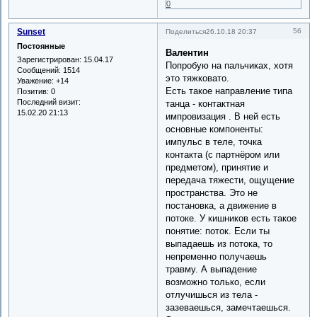
0
Sunset
56
Поделиться
26.10.18 20:37
Постоянные
Валентин
Зарегистрирован
: 15.04.17
Попробую на пальчиках, хотя
Сообщений:
1514
это тяжковато.
Уважение:
+14
Есть такое направление типа
Позитив:
0
Последний визит:
танца - контактная
15.02.20 21:13
импровизация . В ней есть
основные компоненты:
импульс в теле, точка
контакта (с партнёром или
предметом), принятие и
передача тяжести, ощущение
пространства. Это не
постановка, а движение в
потоке. У кишников есть такое
понятие: поток. Если ты
выпадаешь из потока, то
непременно получаешь
травму. А выпадение
возможно только, если
отлучишься из тела -
зазеваешься, замечтаешься.