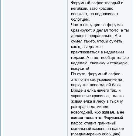
Форумный пафос твёрдый и
негибкий, зато красиво
сверкает, но подпахивает
болотцем.
Часто пишущие на форумах
бравируют: я делал то-то, а ты
делаешь неправильно. А я
сумел так-то, чтобы суметь,
как я, вы должны
практиковаться в неделании
годами. А я вот вообще только
неделаю, сновижу и сталкерю,
выкусите!
По сути, форумный пафос -
это почти как украшение на
верхушке новогодней ёлки.
Вроде и ёлка ничего так, и
украшение красивое, только
живая ёлка в лесу в тысячу
раз краше да милее
новогодней, ибо
живая
, а не
живая пока что
. Форумный
пафос ставит гранитный
могильный камень на нашем
(преднамеренно обобщаю)