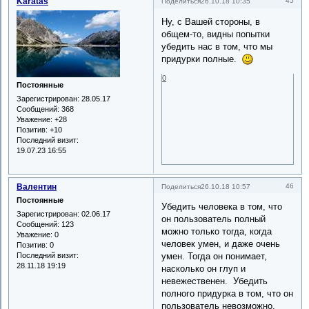
Karatas
45
Поделиться
26.10.18 10:35
Ну, с Вашей стороны, в
общем-то, видны попытки
убедить нас в том, что мы
придурки полные.
0
Постоянные
Зарегистрирован
: 28.05.17
Сообщений:
368
Уважение:
+28
Позитив:
+10
Последний визит:
19.07.23 16:55
Валентин
46
Поделиться
26.10.18 10:57
Постоянные
Убедить человека в том, что
Зарегистрирован
: 02.06.17
он пользователь полный
Сообщений:
123
можно только тогда, когда
Уважение:
0
человек умен, и даже очень
Позитив:
0
Последний визит:
умен. Тогда он понимает,
28.11.18 19:19
насколько он глуп и
невежественен. Убедить
полного придурка в том, что он
пользователь невозможно,