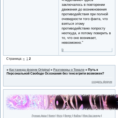
заключалось в повторении
движения до возникновения
противодействия при полной
очевидности того факта, что
взяться этому
противодействию попросту
неоткуда, и потому поверить в
то, что оно возникает,
невозможно."
0
Страница:
«
1
2
»
Кастанеда форум Original
»
Разговоры о Тонале
»
Путь к
Персональной Свободе Осознания без тенсегрити возможен?
создать форум
Лунные фазы
|
Книги
|
Фото
|
Видео
|
Файлы
|
Мир Кастанеды
|