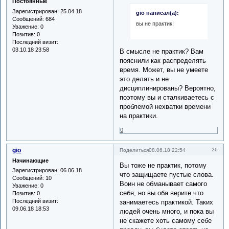
Постоянные
Зарегистрирован
: 25.04.18
gio написал(а):
Сообщений:
684
вы не практик!
Уважение:
0
Позитив:
0
Последний визит:
03.10.18 23:58
В смысле не практик? Вам
пояснили как распределять
время. Может, вы не умеете
это делать и не
дисциплинированы? Вероятно,
поэтому вы и сталкиваетесь с
проблемой нехватки времени
на практики.
0
gio
26
Поделиться
08.06.18 22:54
Начинающие
Вы тоже не практик, потому
Зарегистрирован
: 06.06.18
что защищаете пустые слова.
Сообщений:
10
Воин не обманывает самого
Уважение:
0
себя, но вы оба верите что
Позитив:
0
Последний визит:
занимаетесь практикой. Таких
09.06.18 18:53
людей очень много, и пока вы
не скажете хоть самому себе