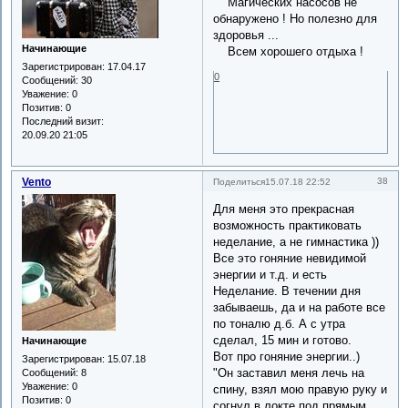
Магических насосов не
обнаружено ! Но полезно для
здоровья ...
Начинающие
Всем хорошего отдыха !
Зарегистрирован
: 17.04.17
0
Сообщений:
30
Уважение:
0
Позитив:
0
Последний визит:
20.09.20 21:05
Vento
38
Поделиться
15.07.18 22:52
Для меня это прекрасная
возможность практиковать
неделание, а не гимнастика ))
Все это гоняние невидимой
энергии и т.д. и есть
Неделание. В течении дня
забываешь, да и на работе все
по тоналю д.б. А с утра
сделал, 15 мин и готово.
Начинающие
Вот про гоняние энергии..)
Зарегистрирован
: 15.07.18
"Он заставил меня лечь на
Сообщений:
8
Уважение:
0
спину, взял мою правую руку и
Позитив:
0
согнул в локте под прямым