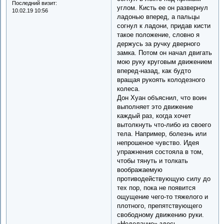
Последний визит:
углом. Кисть ее он развернул
10.02.19 10:56
ладонью вперед, а пальцы
согнул к ладони, придав кисти
такое положение, словно я
держусь за ручку дверного
замка. Потом он начал двигать
мою руку круговым движением
вперед-назад, как будто
вращая рукоять колодезного
колеса.
Дон Хуан объяснил, что воин
выполняет это движение
каждый раз, когда хочет
вытолкнуть что-либо из своего
тела. Например, болезнь или
непрошеное чувство. Идея
упражнения состояла в том,
чтобы тянуть и толкать
воображаемую
противодействующую силу до
тех пор, пока не появится
ощущение чего-то тяжелого и
плотного, препятствующего
свободному движению руки.
«Неделание» здесь