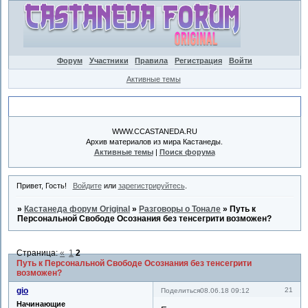
Форум
Участники
Правила
Регистрация
Войти
Активные темы
Объявление
WWW.CCASTANEDA.RU
Архив материалов из мира Кастанеды.
Активные темы
|
Поиск форума
Привет, Гость!
Войдите
или
зарегистрируйтесь
.
»
Кастанеда форум Original
»
Разговоры о Тонале
»
Путь к
Персональной Свободе Осознания без тенсегрити возможен?
Страница:
«
1
2
Путь к Персональной Свободе Осознания без тенсегрити
возможен?
gio
21
Поделиться
08.06.18 09:12
Начинающие