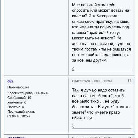
Мне на китайском тебя
спросить или может встать на
колени? Я тебя спросил -
опиши свою практику, напиши,
что именно ты понимаешь под
словом "практик". Что тут
может быть не ясного? Не
хочешь - не описывай, судя по
твоим постам - ты не общаться
по теме сайта сюда пришел, а
за кое чем другим.
0
gio
34
Поделиться
09.06.18 18:53
Начинающие
Так, я думаю надо оставить
Зарегистрирован
: 06.06.18
вас в вашем "болоте", чтоб
Сообщений:
10
всё было тихо ... не буду
Уважение:
0
беспокоить... Вы уже "столько
Позитив:
0
Последний визит:
знаете" что имеете право
09.06.18 18:53
обижаться...
0
35