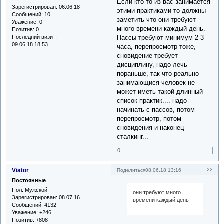
Если кто то из вас занимается
Зарегистрирован
: 06.06.18
этими практиками то должны
Сообщений:
10
заметить что они требуют
Уважение:
0
много времени каждый день.
Позитив:
0
Последний визит:
Пассы требуют минимум 2-3
09.06.18 18:53
часа, перепросмотр тоже,
сновидение требует
дисциплину, надо лечь
пораньше, так что реально
занимающися человек не
может иметь такой длинный
список практик.... надо
начинать с пассов, потом
перепросмотр, потом
сновидения и наконец
сталкинг...
0
Viator
22
Поделиться
08.06.18 13:16
Постоянные
Пол:
Мужской
они требуют много
Зарегистрирован
: 08.07.16
времени каждый день
Сообщений:
4132
Уважение:
+246
Позитив:
+808