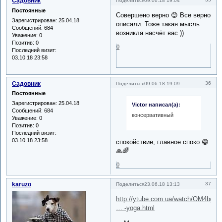
Садовник
Поделиться
09.06.18 19:04
Постоянные
Совершено верно 😊 Все верно
Зарегистрирован
: 25.04.18
описали. Тоже такая мысль
Сообщений:
684
возникла насчёт вас ))
Уважение:
0
Позитив:
0
0
Последний визит:
03.10.18 23:58
Садовник
36
Поделиться
09.06.18 19:09
Постоянные
Зарегистрирован
: 25.04.18
Victor написал(а):
Сообщений:
684
консервативный
Уважение:
0
Позитив:
0
Последний визит:
03.10.18 23:58
спокойствие, главное споко 😁
🙏🌈
0
karuzo
37
Поделиться
23.06.18 13:13
http://ytube.com.ua/watch/OM4bgaA
… -yoga.html