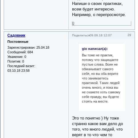
Напиши о своих практиках,
всем будет интересно.
Например, о перепросмотре.
0
Садовник
29
Поделиться
09.06.18 12:07
Постоянные
Зарегистрирован
: 25.04.18
gio написал(а):
Сообщений:
684
Вы тоже не практик,
Уважение:
0
потому что защищаете
Позитив:
0
пустые слова. Воин не
Последний визит:
обманывает самого
03.10.18 23:58
себя, но вы оба верите
что занимаетесь
практикой. Таких людей
очень много, и пока вы
не скажете хоть самому
себе правду, вы будете
стоять на месте.
Это то понятно ) Ну тоже
странно какое вам дело до
того, что много людей, что
верят в то что чем то