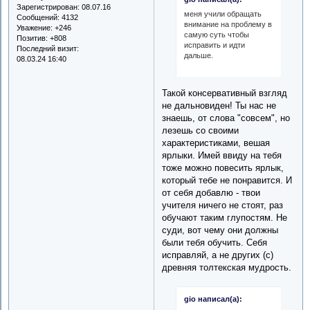
Зарегистрирован
: 08.07.16
меня учили обращать
Сообщений:
4132
внимание на проблему в
Уважение:
+246
самую суть чтобы
Позитив:
+808
исправить и идти
Последний визит:
дальше.
08.03.24 16:40
Такой консервативный взгляд
не дальновиден! Ты нас не
знаешь, от слова "совсем", но
лезешь со своими
характеристиками, вешая
ярлыки. Имей ввиду на тебя
тоже можно повесить ярлык,
который тебе не понравится. И
от себя добавлю - твои
учителя ничего не стоят, раз
обучают таким глупостям. Не
суди, вот чему они должны
были тебя обучить. Себя
исправляй, а не других (с)
древняя толтекская мудрость.
gio написал(а):