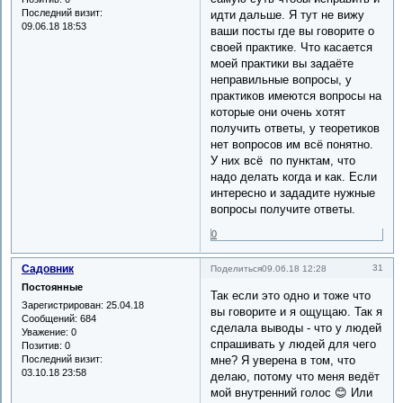
Последний визит:
идти дальше. Я тут не вижу
09.06.18 18:53
ваши посты где вы говорите о
своей практике. Что касается
моей практики вы задаёте
неправильные вопросы, у
практиков имеются вопросы на
которые они очень хотят
получить ответы, у теоретиков
нет вопросов им всё понятно.
У них всё по пунктам, что
надо делать когда и как. Если
интересно и зададите нужные
вопросы получите ответы.
0
Садовник
31
Поделиться
09.06.18 12:28
Постоянные
Так если это одно и тоже что
Зарегистрирован
: 25.04.18
вы говорите и я ощущаю. Так я
Сообщений:
684
сделала выводы - что у людей
Уважение:
0
спрашивать у людей для чего
Позитив:
0
Последний визит:
мне? Я уверена в том, что
03.10.18 23:58
делаю, потому что меня ведёт
мой внутренний голос 😊 Или