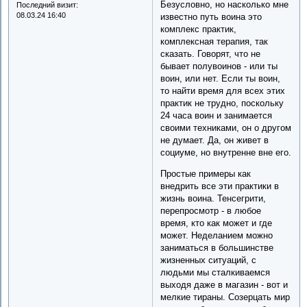
Безусловно, но насколько мне
Последний визит:
08.03.24 16:40
известно путь воина это
комплекс практик,
комплексная терапия, так
сказать. Говорят, что не
бывает полувоинов - или ты
воин, или нет. Если ты воин,
то найти время для всех этих
практик не трудно, поскольку
24 часа воин и занимается
своими техниками, он о другом
не думает. Да, он живет в
социуме, но внутренне вне его.
Простые примеры как
внедрить все эти практики в
жизнь воина. Тенсегрити,
перепросмотр - в любое
время, кто как может и где
может. Неделанием можно
заниматься в большинстве
жизненных ситуаций, с
людьми мы сталкиваемся
выходя даже в магазин - вот и
мелкие тираны. Созерцать мир