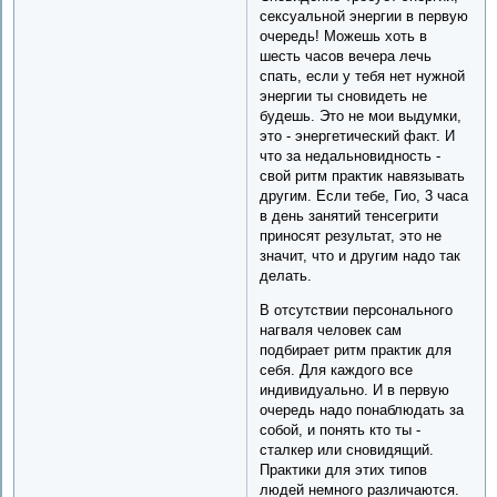
сексуальной энергии в первую
очередь! Можешь хоть в
шесть часов вечера лечь
спать, если у тебя нет нужной
энергии ты сновидеть не
будешь. Это не мои выдумки,
это - энергетический факт. И
что за недальновидность -
свой ритм практик навязывать
другим. Если тебе, Гио, 3 часа
в день занятий тенсегрити
приносят результат, это не
значит, что и другим надо так
делать.
В отсутствии персонального
нагваля человек сам
подбирает ритм практик для
себя. Для каждого все
индивидуально. И в первую
очередь надо понаблюдать за
собой, и понять кто ты -
сталкер или сновидящий.
Практики для этих типов
людей немного различаются.