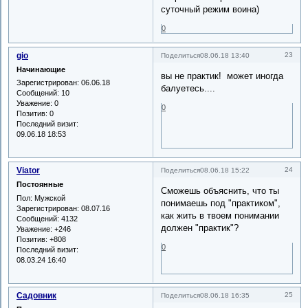
суточный режим воина)
0
gio
23
Поделиться
08.06.18 13:40
Начинающие
вы не практик! может иногда
Зарегистрирован
: 06.06.18
балуетесь....
Сообщений:
10
Уважение:
0
0
Позитив:
0
Последний визит:
09.06.18 18:53
Viator
24
Поделиться
08.06.18 15:22
Постоянные
Сможешь объяснить, что ты
Пол:
Мужской
понимаешь под "практиком",
Зарегистрирован
: 08.07.16
как жить в твоем понимании
Сообщений:
4132
должен "практик"?
Уважение:
+246
Позитив:
+808
0
Последний визит:
08.03.24 16:40
Садовник
25
Поделиться
08.06.18 16:35