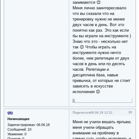
занимаются 😊
Меня лично заинтересовало
что вы сказали что на
тренировку нужно не менее
двух часов в день. Вот это
понятно как раз. Это как если
бы вы играли на инструменте )
Знаю что это - несколько нет
так 😊 Чтобы играть на
инструменте нужно нечто
более, чем репетиции от двух
часов в день или по десять
часов. Репетиции и
дисциплина база, навык
привычка, от которых не стоит
зависеть в искусстве
исполнения 😊
0
gio
30
Поделиться
09.06.18 12:21
Начинающие
Меня не учили вешать ярлыки,
Зарегистрирован
: 06.06.18
меня учили обращать
Сообщений:
10
внимание на проблему в
Уважение:
0
самую суть чтобы исправить и
Позитив:
0