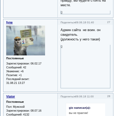
правду, вы будете стоять на
месте.
0
fyne
27
Поделиться
09.06.18 01:40
Админ сайта не воин. он
свидетель.
(должность у него такая)
0
Постоянные
Зарегистрирован
: 06.02.17
Сообщений:
42
Уважение:
+6
Позитив:
+1
Последний визит:
31.08.21 13:27
Viator
28
Поделиться
09.06.18 11:00
Постоянные
Пол:
Мужской
gio написал(а):
Зарегистрирован
: 08.07.16
вы не практик!
Сообщений:
4132