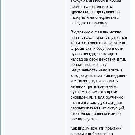
вокруг себя можно в любое
время, на шашлыках с
друзьями, на прогулках по
парку или на специальных
выездах на природу.
Внутреннюю тишину можно
начать накапливать с утра, как
только откроешь глаза от сна.
Стремиться к безупречности
нужно всегда, не ожидать
наград за свои действия и т.п.
поведение, всю эту
безупречность надо влить в
каждое действие. Сновидение
и сталкинг, тут и говорить
нечего - треть времени от
суток мы спим, это время
сновидения, а для обучению
сталкингу сам Дух нам дает
столько жизненных ситуаций,
что только ленивый ими не
воспользуется.
Как видим все эти практики
запросто побираются в