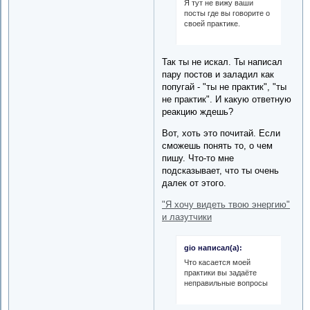
Я тут не вижу ваши
посты где вы говорите о
своей практике.
Так ты не искал. Ты написал
пару постов и заладил как
попугай - "ты не практик", "ты
не практик". И какую ответную
реакцию ждешь?
Вот, хоть это почитай. Если
сможешь понять то, о чем
пишу. Что-то мне
подсказывает, что ты очень
далек от этого.
"Я хочу видеть твою энергию"
и лазутчики
gio написал(а):
Что касается моей
практики вы задаёте
неправильные вопросы