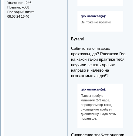
Уважение:
+246
Позитив:
+808
Последний визит:
gio написал(а):
08.03.24 16:40
Вы тоже не практик
Бугага!
Себя-то ты считаешь
практиком, да? Расскажи Гио,
на какой такой практике тебя
научили вешать ярлыки
направо и налево на
незнакомых людей?
gio написал(а):
Пассы требуют
минимум 2-3 часа,
перепросмотр тоже,
сновидение требует
дисциплину, надо лечь
пораньше,
Сновидение требует энергии,