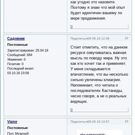
как угодно это назовите.
Поэтому я знаю что мой опыт
будет идентичен вашему по
мере продвижения.
0
Садовник
32
Поделиться
09.06.18 12:38
Постоянные
Стоит отметить, что на данном
Зарегистрирован
: 25.04.18
ресурсе озвучивалась важная
Сообщений:
684
мысль по поводу мира. Ну это
Уважение:
0
как кто хочет так и применяет.
Позитив:
0
Последний визит:
У меня складывается
03.10.18 23:58
впечатление, что вы несколько
сильно увлечены клиагрин.
Напоминает, что читала о
последователях Кастанеды,
чесно говоря, а не о реальных
видящих.
0
Viator
33
Поделиться
09.06.18 13:57
Постоянные
Пол:
Мужской
gio написал(а):