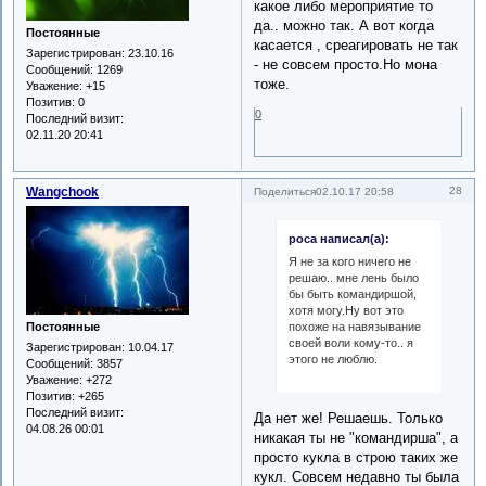
какое либо мероприятие то
да.. можно так. А вот когда
Постоянные
касается , среагировать не так
Зарегистрирован
: 23.10.16
- не совсем просто.Но мона
Сообщений:
1269
тоже.
Уважение:
+15
Позитив:
0
0
Последний визит:
02.11.20 20:41
Wangchook
28
Поделиться
02.10.17 20:58
роса написал(а):
Я не за кого ничего не
решаю.. мне лень было
бы быть командиршой,
хотя могу.Ну вот это
похоже на навязывание
Постоянные
своей воли кому-то.. я
Зарегистрирован
: 10.04.17
этого не люблю.
Сообщений:
3857
Уважение:
+272
Позитив:
+265
Последний визит:
Да нет же! Решаешь. Только
04.08.26 00:01
никакая ты не "командирша", а
просто кукла в строю таких же
кукл. Совсем недавно ты была