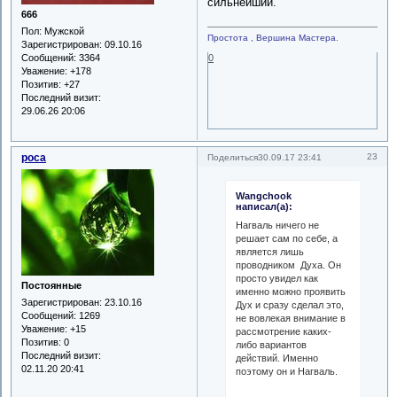
сильнейший.
666
Пол:
Мужской
Простота , Вершина Мастера.
Зарегистрирован
: 09.10.16
Сообщений:
3364
0
Уважение:
+178
Позитив:
+27
Последний визит:
29.06.26 20:06
роса
23
Поделиться
30.09.17 23:41
Wangchook
написал(а):
Нагваль ничего не
решает сам по себе, а
является лишь
проводником Духа. Он
просто увидел как
Постоянные
именно можно проявить
Зарегистрирован
: 23.10.16
Дух и сразу сделал это,
Сообщений:
1269
не вовлекая внимание в
Уважение:
+15
рассмотрение каких-
Позитив:
0
либо вариантов
Последний визит:
действий. Именно
02.11.20 20:41
поэтому он и Нагваль.