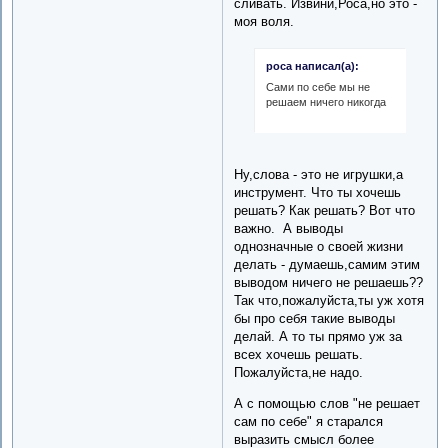
сливать. Извини,Роса,но это -
моя воля.
роса написал(а):
Сами по себе мы не
решаем ничего никогда
Ну,слова - это не игрушки,а
инструмент. Что ты хочешь
решать? Как решать? Вот что
важно. А выводы
однозначные о своей жизни
делать - думаешь,самим этим
выводом ничего не решаешь??
Так что,пожалуйста,ты уж хотя
бы про себя такие выводы
делай. А то ты прямо уж за
всех хочешь решать.
Пожалуйста,не надо.
А с помощью слов "не решает
сам по себе" я старался
выразить смысл более