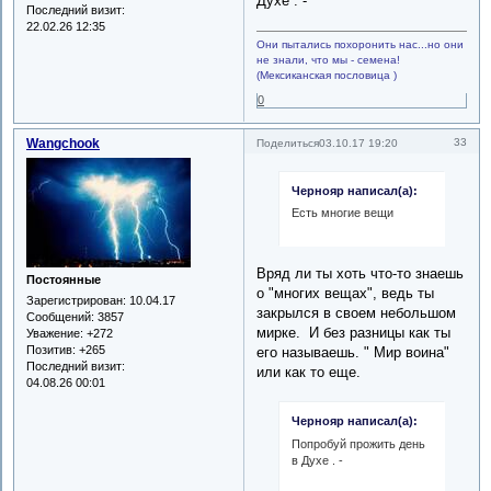
Духе . -
Последний визит:
22.02.26 12:35
Они пытались похоронить нас...но они
не знали, что мы - семена!
(Мексиканская пословица )
0
Wangchook
33
Поделиться
03.10.17 19:20
Чернояр написал(а):
Есть многие вещи
Вряд ли ты хоть что-то знаешь
Постоянные
о "многих вещах", ведь ты
Зарегистрирован
: 10.04.17
закрылся в своем небольшом
Сообщений:
3857
мирке. И без разницы как ты
Уважение:
+272
Позитив:
+265
его называешь. " Мир воина"
Последний визит:
или как то еще.
04.08.26 00:01
Чернояр написал(а):
Попробуй прожить день
в Духе . -