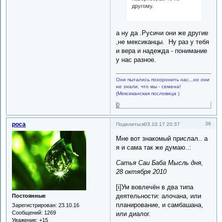
другому.
а ну да .Русичи они же другие
,не мексиканцы. Ну раз у тебя
и вера и надежда - понимание
у нас разное.
Они пытались похоронить нас...но они
не знали, что мы - семена!
(Мексиканская пословица )
0
роса
36
Поделиться
03.10.17 20:37
Мне вот знакомый прислал.. а
я и сама так же думаю..:
Сатья Саи Баба Мысль дня,
28 октября 2010
[i]Ум вовлечён в два типа
деятельности: aлочана, или
Постоянные
планирование, и cамбашана,
Зарегистрирован
: 23.10.16
Сообщений:
1269
или диалог.
Уважение:
+15