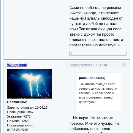
Сами по себе мы не решаем
ничего никогда, это решает
наше чу.Нагваль свободен от
чу ,как и любой не нагваль-
воин.Так штааа очищая своё
звено с духом ты просто
сливаешь свою волю с ним и
соответственно действуешь.
0
Wangchook
24
Поделиться
02.10.17 13:02
роса написал(а):
Так штааа очищая своё
звено с духом ты просто
сливаешь свою волю с
ним и соответственно
действуешь.
Постоянные
Зарегистрирован
: 10.04.17
Сообщений:
3857
Уважение:
+272
Не верю. Ни за что не
Позитив:
+265
поверю. Мне это чуждо. Не
Последний визит:
собираюсь свою волю
04.08.26 00:01