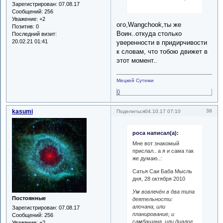
Зарегистрирован
: 07.08.17
Сообщений:
256
Уважение:
+2
ого,Wangchook,ты же
Позитив:
0
Воин..откуда столько
Последний визит:
20.02.21 01:41
уверенности в придирчивости
к словам, что тобою движет в
этот момент..
Мецкей Сутеми
0
kasumi
38
Поделиться
04.10.17 07:10
роса написал(а):
Мне вот знакомый
прислал.. а я и сама так
же думаю..:
Сатья Саи Баба Мысль
дня, 28 октября 2010
Ум вовлечён в два типа
Постоянные
деятельности:
aлочана, или
Зарегистрирован
: 07.08.17
планирование, и
Сообщений:
256
cамбашана, или диалог.
Уважение:
+2