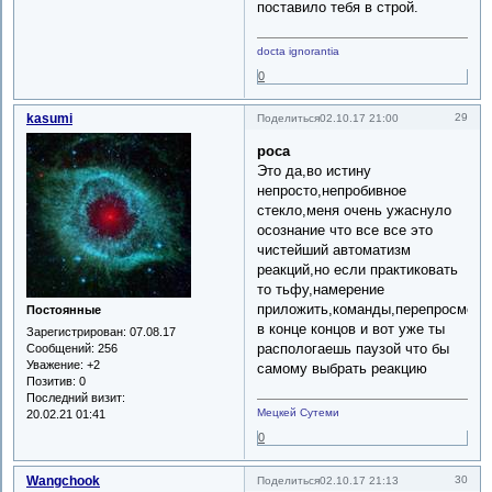
поставило тебя в строй.
docta ignorantia
0
kasumi
29
Поделиться
02.10.17 21:00
роса
Это да,во истину
непросто,непробивное
стекло,меня очень ужаснуло
осознание что все все это
чистейший автоматизм
реакций,но если практиковать
то тьфу,намерение
приложить,команды,перепросмотр
Постоянные
в конце концов и вот уже ты
Зарегистрирован
: 07.08.17
распологаешь паузой что бы
Сообщений:
256
Уважение:
+2
самому выбрать реакцию
Позитив:
0
Последний визит:
Мецкей Сутеми
20.02.21 01:41
0
Wangchook
30
Поделиться
02.10.17 21:13