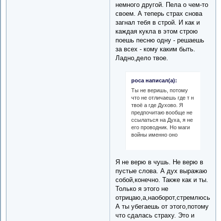
немного другой. Пела о чем-то
своем. А теперь страх снова
загнал тебя в строй. И как и
каждая кукла в этом строю
поешь песню одну - решаешь
за всех - кому каким быть.
Ладно,дело твое.
роса написал(а):
Ты не веришь, потому
что не отличаешь где т н
твоё а где Духово. Я
предпочитаю вообще не
ссылаться на Духа, я не
его проводник. Но маги
войны именно оно
Я не верю в чушь. Не верю в
пустые слова. А дух выражаю
собой,конечно. Также как и ты.
Только я этого не
отрицаю,а,наоборот,стремлюсь.
А ты убегаешь от этого,потому
что сдалась страху. Это и