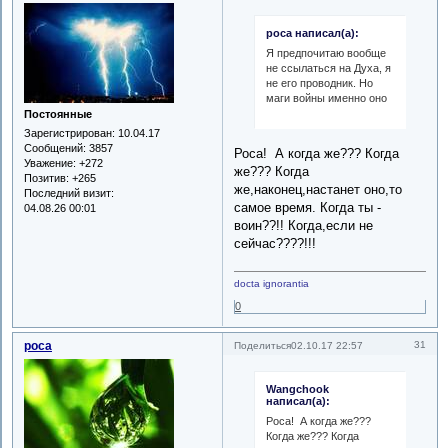
роса написал(а):
Я предпочитаю вообще
не ссылаться на Духа, я
не его проводник. Но
маги войны именно оно
Постоянные
Зарегистрирован
: 10.04.17
Сообщений:
3857
Роса! А когда же??? Когда
Уважение:
+272
же??? Когда
Позитив:
+265
же,наконец,настанет оно,то
Последний визит:
самое время. Когда ты -
04.08.26 00:01
воин??!! Когда,если не
сейчас????!!!
docta ignorantia
0
роса
31
Поделиться
02.10.17 22:57
Wangchook
написал(а):
Роса! А когда же???
Когда же??? Когда