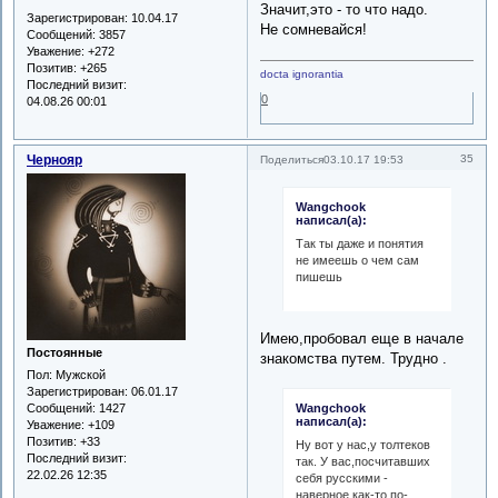
Значит,это - то что надо.
Зарегистрирован
: 10.04.17
Не сомневайся!
Сообщений:
3857
Уважение:
+272
Позитив:
+265
docta ignorantia
Последний визит:
0
04.08.26 00:01
Чернояр
35
Поделиться
03.10.17 19:53
Wangchook
написал(а):
Так ты даже и понятия
не имеешь о чем сам
пишешь
Имею,пробовал еще в начале
Постоянные
знакомства путем. Трудно .
Пол:
Мужской
Зарегистрирован
: 06.01.17
Сообщений:
1427
Wangchook
написал(а):
Уважение:
+109
Позитив:
+33
Ну вот у нас,у толтеков
Последний визит:
так. У вас,посчитавших
22.02.26 12:35
себя русскими -
наверное,как-то по-