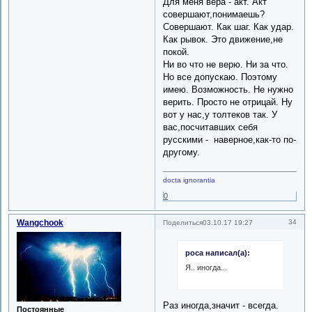
Для меня вера - акт. Акт
совершают,понимаешь?
Совершают. Как шаг. Как удар.
Как рывок. Это движение,не
покой.
Ни во что не верю. Ни за что.
Но все допускаю. Поэтому
имею. Возможность. Не нужно
верить. Просто не отрицай. Ну
вот у нас,у толтеков так. У
вас,посчитавших себя
русскими - наверное,как-то по-
другому.
docta ignorantia
0
Wangchook
34
Поделиться
03.10.17 19:27
роса написал(а):
Я.. иногда...
Раз иногда,значит - всегда.
Постоянные