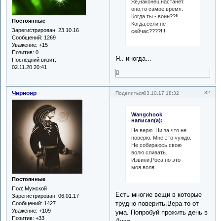
же,наконец,настанет
оно,то самое время.
Когда ты - воин??!!
Постоянные
Когда,если не
Зарегистрирован
: 23.10.16
сейчас????!!!
Сообщений:
1269
Уважение:
+15
Позитив:
0
Я.. иногда...
Последний визит:
02.11.20 20:41
0
Чернояр
32
Поделиться
03.10.17 18:32
Wangchook
написал(а):
Не верю. Ни за что не
поверю. Мне это чуждо.
Не собираюсь свою
волю сливать.
Извини,Роса,но это -
моя воля.
Постоянные
Пол:
Мужской
Есть многие вещи в которые
Зарегистрирован
: 06.01.17
трудно поверить.Вера то от
Сообщений:
1427
Уважение:
+109
ума. Попробуй прожить день в
Позитив:
+33