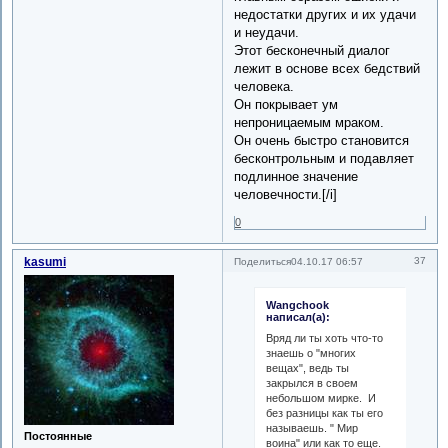
недостатки других и их удачи
и неудачи.
Этот бесконечный диалог
лежит в основе всех бедствий
человека.
Он покрывает ум
непроницаемым мраком.
Он очень быстро становится
бесконтрольным и подавляет
подлинное значение
человечности.[/i]
0
kasumi
37
Поделиться
04.10.17 06:57
Wangchook
написал(а):
Вряд ли ты хоть что-то
знаешь о "многих
вещах", ведь ты
закрылся в своем
небольшом мирке. И
без разницы как ты его
называешь. " Мир
Постоянные
воина" или как то еще.