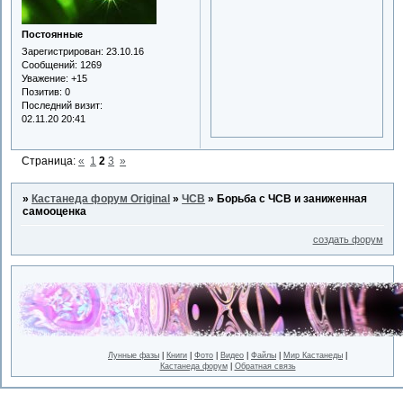
Постоянные
Зарегистрирован
: 23.10.16
Сообщений:
1269
Уважение:
+15
Позитив:
0
Последний визит:
02.11.20 20:41
Страница:
«
1
2
3
»
»
Кастанеда форум Original
»
ЧСВ
»
Борьба с ЧСВ и заниженная
самооценка
создать форум
Лунные фазы
|
Книги
|
Фото
|
Видео
|
Файлы
|
Мир Кастанеды
|
Кастанеда форум
|
Обратная связь