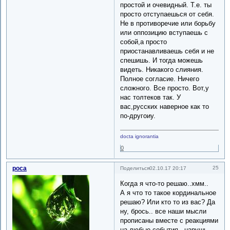
простой и очевидный. Т.е. ты
просто отступаешься от себя.
Не в противоречие или борьбу
или оппозицию вступаешь с
собой,а просто
приостанавливаешь себя и не
спешишь. И тогда можешь
видеть. Никакого слияния.
Полное согласие. Ничего
сложного. Все просто. Вот,у
нас толтеков так. У
вас,русских наверное как то
по-другоиу.
docta ignorantia
0
роса
25
Поделиться
02.10.17 20:17
Когда я что-то решаю..хмм..
А я что то такое кординальное
решаю? Или кто то из вас? Да
ну, брось.. все наши мысли
прописаны вместе с реакциями
на любые события.. нарушь