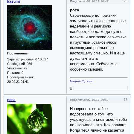
kasumi
26
Поделиться
02.10.17 20:47
роса
Странно,еще до практики
замечала что жизнь сплошное
неделание и реагирую
наоборот,иногда когда нужно
плакать и все такие серьезные
и грустные ,становилось
смешно,мне реально по
настоящему смешно. И я еще
Постоянные
думала что это
Зарегистрирован
: 07.08.17
ненормально..Сейчас мне
Сообщений:
256
Уважение:
+2
особенно смешно.
Позитив:
0
Последний визит:
Мецкей Сутеми
20.02.21 01:41
0
роса
27
Поделиться
02.10.17 20:49
Наверное ты в тайне
подозревала о том, что
участвуешь в спектакле и тебе
не нравилось это. Как вариант.
Когда тебя лично не касается