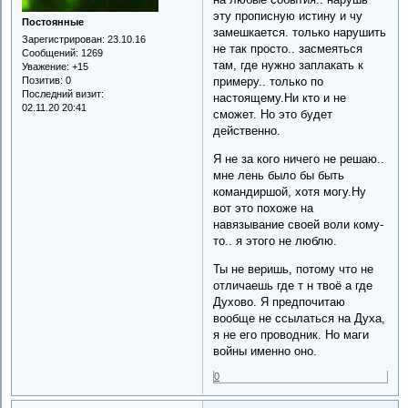
эту прописную истину и чу
Постоянные
замешкается. только нарушить
Зарегистрирован
: 23.10.16
не так просто.. засмеяться
Сообщений:
1269
там, где нужно заплакать к
Уважение:
+15
примеру.. только по
Позитив:
0
Последний визит:
настоящему.Ни кто и не
02.11.20 20:41
сможет. Но это будет
действенно.
Я не за кого ничего не решаю..
мне лень было бы быть
командиршой, хотя могу.Ну
вот это похоже на
навязывание своей воли кому-
то.. я этого не люблю.
Ты не веришь, потому что не
отличаешь где т н твоё а где
Духово. Я предпочитаю
вообще не ссылаться на Духа,
я не его проводник. Но маги
войны именно оно.
0