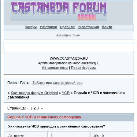
Форум
Участники
Правила
Регистрация
Войти
Активные темы
Объявление
WWW.CCASTANEDA.RU
Архив материалов из мира Кастанеды.
Активные темы
|
Поиск форума
Привет, Гость!
Войдите
или
зарегистрируйтесь
.
»
Кастанеда форум Original
»
ЧСВ
»
Борьба с ЧСВ и заниженная
самооценка
Страница:
«
1
2
3
»
Борьба с ЧСВ и заниженная самооценка
Уничтожение ЧСВ приводит к заниженной самоотценке?
Да, всегда
0% - 0