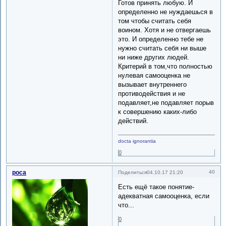
Готов принять любую. И
определенно не нуждаешься в
том чтобы считать себя
воином. Хотя и не отвергаешь
это. И определенно тебе не
нужно считать себя ни выше
ни ниже других людей.
Критерий в том,что полностью
нулевая самооценка не
вызывает внутреннего
противодействия и не
подавляет,не подавляет порыв
к совершению каких-либо
действий.
docta ignorantia
0
роса
40
Поделиться
04.10.17 21:20
Есть ещё такое понятие-
адекватная самооценка, если
что...
0