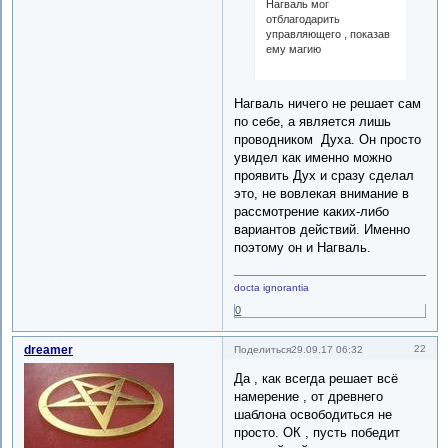
Нагваль мог
отблагодарить
управляющего , показав
ему магию
Нагваль ничего не решает сам
по себе, а является лишь
проводником Духа. Он просто
увидел как именно можно
проявить Дух и сразу сделал
это, не вовлекая внимание в
рассмотрение каких-либо
вариантов действий. Именно
поэтому он и Нагваль.
docta ignorantia
0
dreamer
22
Поделиться
29.09.17 06:32
Да , как всегда решает всё
намерение , от древнего
шаблона освободиться не
просто. ОК , пусть победит