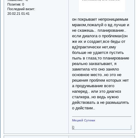
Позитив:
0
Последний визит:
20.02.21 01:41
он покрывает непроницаемым
мраком,пожалуй о вд лучше и
не скажешь.. планирование..
если диалога о проблемах(он
же их и создает,все беды от
вд)практически нет,ему
больше не удается пустить
пыль в глаза,то планирование
реально захватывает, я
заметила что оно заняло
основное место..но это не
решения проблем которых нет
а продумывание всего
наперед.. или это диагноз
сталкера..но ведь нужно
действовать а не размышлять
о действии..
Мецкей Сутеми
0