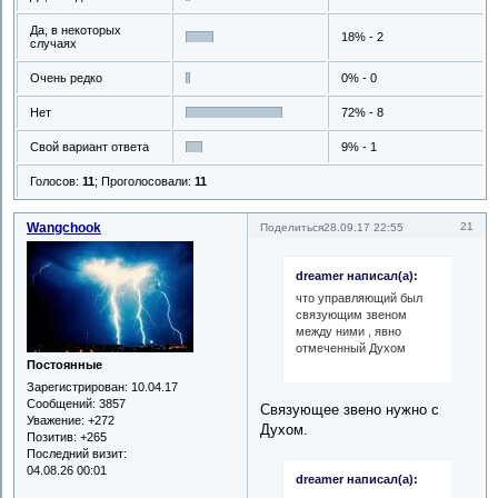
Да, в некоторых
18% - 2
случаях
Очень редко
0% - 0
Нет
72% - 8
Свой вариант ответа
9% - 1
Голосов:
11
;
Проголосовали:
11
Wangchook
21
Поделиться
28.09.17 22:55
dreamer написал(а):
что управляющий был
связующим звеном
между ними , явно
отмеченный Духом
Постоянные
Зарегистрирован
: 10.04.17
Сообщений:
3857
Связующее звено нужно с
Уважение:
+272
Духом.
Позитив:
+265
Последний визит:
04.08.26 00:01
dreamer написал(а):