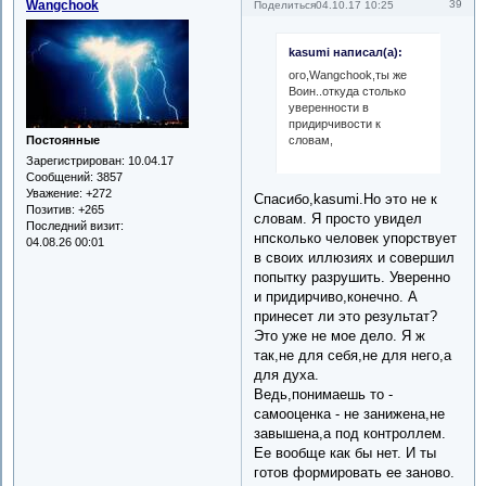
Wangchook
39
Поделиться
04.10.17 10:25
kasumi написал(а):
ого,Wangchook,ты же
Воин..откуда столько
уверенности в
придирчивости к
словам,
Постоянные
Зарегистрирован
: 10.04.17
Сообщений:
3857
Уважение:
+272
Спасибо,kasumi.Но это не к
Позитив:
+265
словам. Я просто увидел
Последний визит:
нпсколько человек упорствует
04.08.26 00:01
в своих иллюзиях и совершил
попытку разрушить. Уверенно
и придирчиво,конечно. А
принесет ли это результат?
Это уже не мое дело. Я ж
так,не для себя,не для него,а
для духа.
Ведь,понимаешь то -
самооценка - не занижена,не
завышена,а под контроллем.
Ее вообще как бы нет. И ты
готов формировать ее заново.