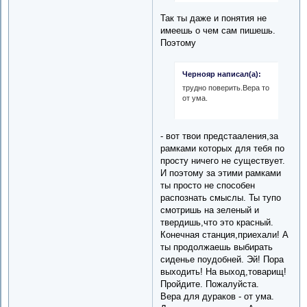
Так ты даже и понятия не
имеешь о чем сам пишешь.
Поэтому
Чернояр написал(а):
трудно поверить.Вера то
от ума.
- вот твои предстааления,за
рамками которых для тебя по
просту ничего не существует.
И поэтому за этими рамками
ты просто не способен
распознать смыслы. Ты тупо
смотришь на зеленый и
твердишь,что это красный.
Конечная станция,приехали! А
ты продолжаешь выбирать
сиденье поудобней. Эй! Пора
выходить! На выход,товарищ!
Пройдите. Пожалуйста.
Вера для дураков - от ума.