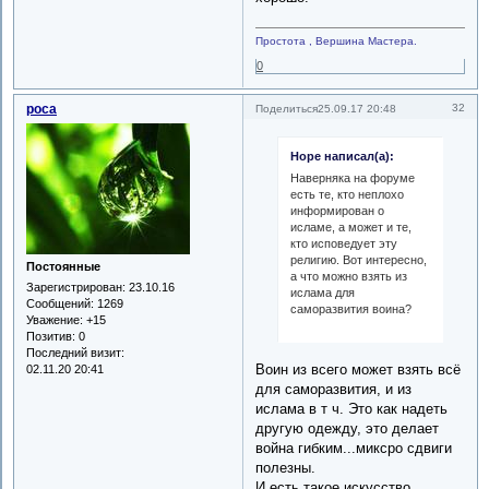
Простота , Вершина Мастера.
0
роса
32
Поделиться
25.09.17 20:48
Hope написал(а):
Наверняка на форуме
есть те, кто неплохо
информирован о
исламе, а может и те,
кто исповедует эту
религию. Вот интересно,
Постоянные
а что можно взять из
Зарегистрирован
: 23.10.16
ислама для
Сообщений:
1269
саморазвития воина?
Уважение:
+15
Позитив:
0
Последний визит:
Воин из всего может взять всё
02.11.20 20:41
для саморазвития, и из
ислама в т ч. Это как надеть
другую одежду, это делает
война гибким...миксро сдвиги
полезны.
И есть такое искусство,