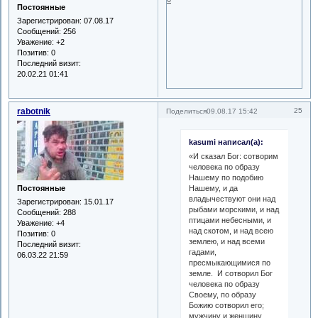
Постоянные
Зарегистрирован
: 07.08.17
Сообщений:
256
Уважение:
+2
Позитив:
0
Последний визит:
20.02.21 01:41
rabotnik
25
Поделиться
09.08.17 15:42
kasumi написал(а):
«И сказал Бог: сотворим
человека по образу
Нашему по подобию
Постоянные
Нашему, и да
владычествуют они над
Зарегистрирован
: 15.01.17
рыбами морскими, и над
Сообщений:
288
птицами небесными, и
Уважение:
+4
над скотом, и над всею
Позитив:
0
землею, и над всеми
Последний визит:
гадами,
06.03.22 21:59
пресмыкающимися по
земле. И сотворил Бог
человека по образу
Своему, по образу
Божию сотворил его;
мужчину и женщину