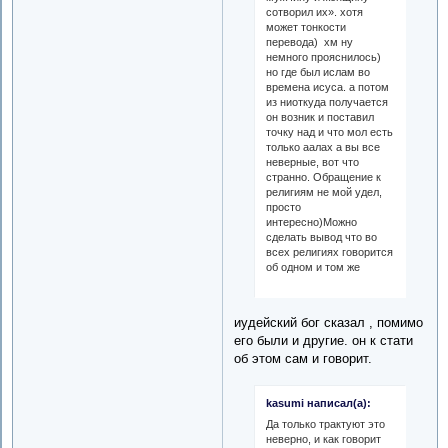
сотворил их». хотя
может тонкости
перевода) хм ну
немного прояснилось)
но где был ислам во
времена исуса. а потом
из ниоткуда получается
он возник и поставил
точку над и что мол есть
только аалах а вы все
неверные, вот что
странно. Обращение к
религиям не мой удел,
просто
интересно)Можно
сделать вывод что во
всех религиях говорится
об одном и том же
иудейский бог сказал , помимо
его были и другие. он к стати
об этом сам и говорит.
kasumi написал(а):
Да только трактуют это
неверно, и как говорит