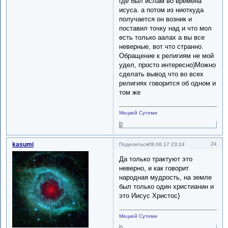
где был ислам во времена
исуса. а потом из ниоткуда
получается он возник и
поставил точку над и что мол
есть только аалах а вы все
неверные, вот что странно.
Обращение к религиям не мой
удел, просто интересно)Можно
сделать вывод что во всех
религиях говорится об одном и
том же
Мецкей Сутеми
0
kasumi
24
Поделиться
08.08.17 23:24
Да только трактуют это
неверно, и как говорит
народная мудрость, на земле
был только один христианин и
это Иисус Христос)
Мецкей Сутеми
0