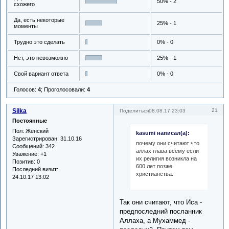
50% - 2
схожего
Да, есть некоторые
25% - 1
моменты
Трудно это сделать
0% - 0
Нет, это невозможно
25% - 1
Свой вариант ответа
0% - 0
Голосов:
4
;
Проголосовали:
4
Silka
21
Поделиться
08.08.17 23:03
Постоянные
Пол:
Женский
kasumi написал(а):
Зарегистрирован
: 31.10.16
почему они считают что
Сообщений:
342
аллах глава всему если
Уважение:
+1
их религия возникла на
Позитив:
0
600 лет позже
Последний визит:
христианства.
24.10.17 13:02
Так они считают, что Иса -
предпоследний посланник
Аллаха, а Мухаммед -