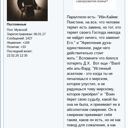
саморазвития воина?
Параллели есть- "Ибн-Кайим:
Поистине, на все, что человек
Постоянные
теряет есть замена, но тот, кто
Пол:
Мужской
теряет своего Господа никогда
Зарегистрирован
: 06.01.17
не найдет ничего, что заменит
Сообщений:
1427
Его." и "Укрепление духа-
Уважение:
+109
Позитив:
+33
единственное, ради чего
Последний визит:
действительно стоит
22.02.26 12:35
жить.".Вспомните что боялся
потерять Д.Х. Вот еще -"Вахб
ибн аль-Вард: "Истинный
аскетизм - это когда ты не
печалишься о мирском,
которое упустил, и не
радуешься тому мирскому,
которое приобрел" и "Воин
берет свою судьбу, какой бы
она ни была, и принимает ее в
абсолютном смирении. Он в
смирении принимает себя
таким, каков он есть, но не как
повод для сожаления, а как