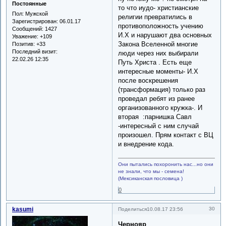
Постоянные
то что иудо- христианские
Пол:
Мужской
религии превратились в
Зарегистрирован
: 06.01.17
противоположность учению
Сообщений:
1427
И.Х и нарушают два основных
Уважение:
+109
Закона Вселенной многие
Позитив:
+33
Последний визит:
люди через них выбирали
22.02.26 12:35
Путь Христа . Есть еще
интересные моменты- И.Х
после воскрешения
(трансформация) только раз
проведал ребят из ранее
организованного кружка-. И
вторая :парнишка Савл
-интересный с ним случай
произошел. Прям контакт с ВЦ
и внедрение кода.
Они пытались похоронить нас...но они
не знали, что мы - семена!
(Мексиканская пословица )
0
kasumi
30
Поделиться
10.08.17 23:56
Чернояр