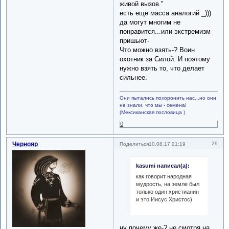
живой вызов."
есть еще масса аналогий _)))
да могут многим не
понравится...или экстремизм
пришьют-
Что можно взять-? Воин
охотник за Силой. И поэтому
нужно взять то, что делает
сильнее.
Они пытались похоронить нас...но они
не знали, что мы - семена!
(Мексиканская пословица )
0
Чернояр
29
Поделиться
10.08.17 21:19
kasumi написал(а):
как говорит народная
мудрость, на земле был
только один христианин
и это Иисус Христос)
ну почему же-? не смотря на