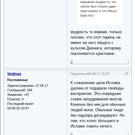
народная мудрость, на
земле был только один
христианин и это Иисус
Христос)
мудрость то верная, только
похоже, что этот парень не
имеет ни чего общего с
культом Диониса, которому
поклоняются христиане.
0
Vedmag
26
Поделиться
09.08.17 16:53
Постоянные
К сожалению цели Ислама
Зарегистрирован
: 27.06.17
далеки от подарков свободы
Сообщений:
199
восприятия. Это очередная
Уважение:
+47
схема запудривания мозгов.
Позитив:
0
Последний визит:
Конечно без нее для обычных
04.08.26 20:47
людей жопа. Обычные люди
без надзора деградируют. Но
тем, кто хочет большего в
Исламе ловить нечего.
0