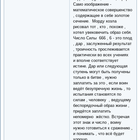
Само изображение -
математическое совершенство
, содержащее в себе золотое
сечение. Морду козла
рисовал тот , кто , похоже ,
хотел увековечить образ себя.
Число Силы 666 , 6 - это плод
, дар , заслуженный результат
, троичность прослеживается
практически во всех учениях
и вполне соответствует
истине. Дар или следующая
ступень могут быть получены
только в битве , нужно
заплатить за это , если воин
ведёт безупречную жизнь , то
испытания становятся по
силам , человеку , ведущему
беспорядочный образ жизни ,
придётся заплатить
непомерно жёстко. Встречая
этот знак и число , воину
нужно готовиться к сражению ,
и понимать , что всё будет
хорошо.