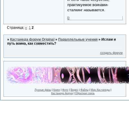
практикуемое воинами-
сталкинг называется.
0
Страница:
«
1
2
»
Кастанеда форум Original
»
Параллельные учения
»
Ислам и
путь воина, как совместить?
создать форум
Лунные фазы
|
Книги
|
Фото
|
Видео
|
Файлы
|
Мир Кастанеды
|
Кастанеда форум
|
Обратная связь