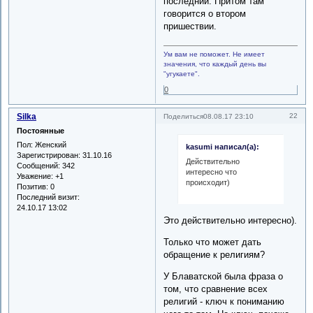
последний. Притом там
говорится о втором
пришествии.
Ум вам не поможет. Не имеет
значения, что каждый день вы
"угукаете".
0
Silka
22
Поделиться
08.08.17 23:10
Постоянные
Пол:
Женский
kasumi написал(а):
Зарегистрирован
: 31.10.16
Действительно
Сообщений:
342
интересно что
Уважение:
+1
происходит)
Позитив:
0
Последний визит:
24.10.17 13:02
Это действительно интересно).
Только что может дать
обращение к религиям?
У Блаватской была фраза о
том, что сравнение всех
религий - ключ к пониманию