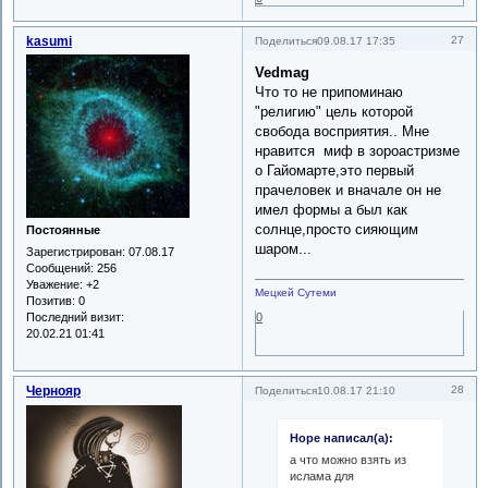
kasumi
27
Поделиться
09.08.17 17:35
Vedmag
Что то не припоминаю
"религию" цель которой
свобода восприятия.. Мне
нравится миф в зороастризме
о Гайомарте,это первый
прачеловек и вначале он не
имел формы а был как
солнце,просто сияющим
Постоянные
шаром...
Зарегистрирован
: 07.08.17
Сообщений:
256
Уважение:
+2
Мецкей Сутеми
Позитив:
0
Последний визит:
0
20.02.21 01:41
Чернояр
28
Поделиться
10.08.17 21:10
Hope написал(а):
а что можно взять из
ислама для