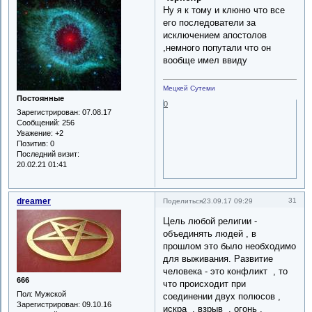
Ну я к тому и клюню что все
его последователи за
исключением апостолов
,немного попутали что он
вообще имел ввиду
Мецкей Сутеми
Постоянные
0
Зарегистрирован
: 07.08.17
Сообщений:
256
Уважение:
+2
Позитив:
0
Последний визит:
20.02.21 01:41
dreamer
31
Поделиться
23.09.17 09:29
Цель любой религии -
объединять людей , в
прошлом это было необходимо
для выживания. Развитие
человека - это конфликт , то
666
что происходит при
Пол:
Мужской
соединении двух полюсов ,
Зарегистрирован
: 09.10.16
искра , взрыв , огонь ,