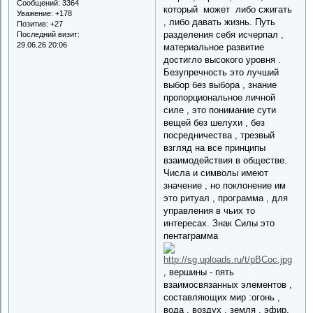
Сообщений:
3364
который может либо сжигать
Уважение:
+178
, либо давать жизнь. Путь
Позитив:
+27
разделения себя исчерпал ,
Последний визит:
29.06.26 20:06
материальное развитие
достигло высокого уровня .
Безупречность это лучший
выбор без выбора , знание
пропорциональное личной
силе , это понимание сути
вещей без шелухи , без
посредничества , трезвый
взгляд на все принципы
взаимодействия в обществе.
Числа и символы имеют
значение , но поклонение им
это ритуал , программа , для
управления в чьих то
интересах. Знак Силы это
пентаграмма
, вершины - пять
взаимосвязанных элементов ,
составляющих мир :огонь ,
вода , воздух , земля , эфир.