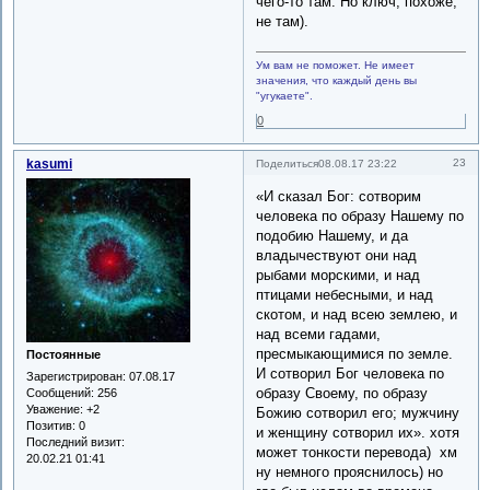
чего-то там. Но ключ, похоже,
не там).
Ум вам не поможет. Не имеет
значения, что каждый день вы
"угукаете".
0
kasumi
23
Поделиться
08.08.17 23:22
«И сказал Бог: сотворим
человека по образу Нашему по
подобию Нашему, и да
владычествуют они над
рыбами морскими, и над
птицами небесными, и над
скотом, и над всею землею, и
над всеми гадами,
пресмыкающимися по земле.
Постоянные
И сотворил Бог человека по
Зарегистрирован
: 07.08.17
образу Своему, по образу
Сообщений:
256
Уважение:
+2
Божию сотворил его; мужчину
Позитив:
0
и женщину сотворил их». хотя
Последний визит:
может тонкости перевода) хм
20.02.21 01:41
ну немного прояснилось) но