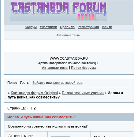
Форум
Участники
Правила
Регистрация
Войти
Активные темы
Объявление
WWW.CCASTANEDA.RU
Архив материалов из мира Кастанеды.
Активные темы
|
Поиск форума
Привет, Гость!
Войдите
или
зарегистрируйтесь
.
»
Кастанеда форум Original
»
Параллельные учения
»
Ислам и
путь воина, как совместить?
Страница:
«
1
2
Ислам и путь воина, как совместить?
Возможно ли совместить ислам и путь воина?
Да, очень много