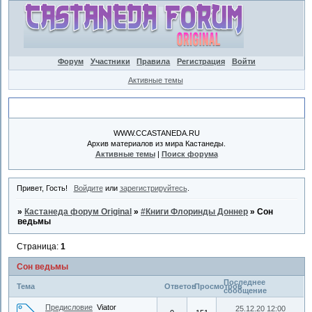
Форум
Участники
Правила
Регистрация
Войти
Активные темы
Объявление
WWW.CCASTANEDA.RU
Архив материалов из мира Кастанеды.
Активные темы
|
Поиск форума
Привет, Гость!
Войдите
или
зарегистрируйтесь
.
»
Кастанеда форум Original
»
#Книги Флоринды Доннер
»
Сон
ведьмы
Страница:
1
Сон ведьмы
Последнее
Тема
Ответов
Просмотров
сообщение
Предисловие
Viator
25.12.20 12:00