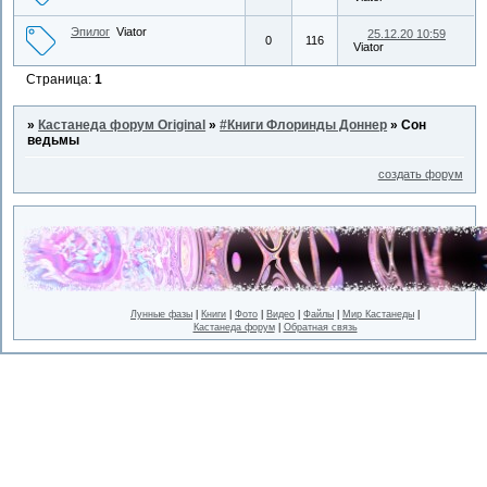
Эпилог
Viator
25.12.20 10:59
0
116
Viator
Страница:
1
»
Кастанеда форум Original
»
#Книги Флоринды Доннер
»
Сон
ведьмы
создать форум
Лунные фазы
|
Книги
|
Фото
|
Видео
|
Файлы
|
Мир Кастанеды
|
Кастанеда форум
|
Обратная связь