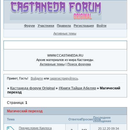
Форум
Участники
Правила
Регистрация
Войти
Активные темы
Объявление
WWW.CCASTANEDA.RU
Архив материалов из мира Кастанеды.
Активные темы
|
Поиск форума
Привет, Гость!
Войдите
или
зарегистрируйтесь
.
»
Кастанеда форум Original
»
#Книги Тайши Абеляр
»
Магический
переход
Страница:
1
Магический переход
Последнее
Тема
Ответов
Просмотров
сообщение
Предисловие Карлоса
20.12.20 09:34