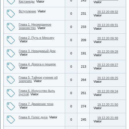
0
243
Кастанеды
Viator
Viator
Вступление
Viator
20.12.20 09:32
0
231
Viator
Глава 1. Неожиданное
20.12.20 09:31
0
233
знакомство
Viator
Viator
Глава 2. Путь в Мексику
20.12.20 09:30
0
209
Viator
Viator
Глава 3. Невидимый Дом
20.12.20 09:28
0
191
Viator
Viator
Глава 4. Дорога к пещере
20.12.20 09:27
0
213
Viator
Viator
Глава 5. Тайное учение об
20.12.20 09:25
0
264
энергиях
Viator
Viator
Глава 6. Искусство быть
20.12.20 09:24
0
251
пустой
Viator
Viator
Глава 7. Движение тени
19.12.20 21:50
0
274
Viator
Viator
Глава 8. Голос духа
Viator
19.12.20 21:49
0
245
Viator