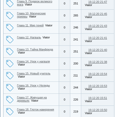
Глава 9. Подарок великого
19.12.20 21:47
0
251
мага
Viator
Viator
Глава 10, Магические
19.12.20 21:45
0
265
приемы
Viator
Viator
Глава 11. Мир теней
Viator
19.12.20 21:43
0
246
Viator
Глава 12. Нагваль
Viator
19.12.20 21:41
0
241
Viator
Глава 13. Тайна Манфреда
19.12.20 21:40
0
251
Viator
Viator
Глава 14. Урок у нагваля
19.12.20 21:38
0
200
Viator
Viator
Глава 15. Новый учитель
19.12.20 15:54
0
211
Viator
Viator
Глава 16. Урок у Нелиды
19.12.20 15:53
0
244
Viator
Viator
Глава 17. Живущая на
19.12.20 15:51
0
226
деревьях
Viator
Viator
Глава 18. Глоток намерения
19.12.20 15:50
0
219
Viator
Viator