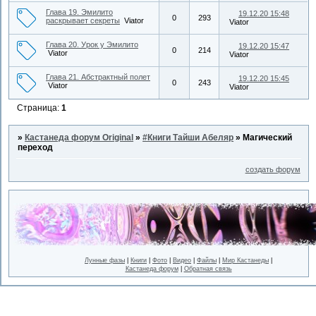
Глава 19. Эмилито
19.12.20 15:48
0
293
раскрывает секреты
Viator
Viator
Глава 20. Урок у Эмилито
19.12.20 15:47
0
214
Viator
Viator
Глава 21. Абстрактный полет
19.12.20 15:45
0
243
Viator
Viator
Страница:
1
»
Кастанеда форум Original
»
#Книги Тайши Абеляр
»
Магический
переход
создать форум
Лунные фазы
|
Книги
|
Фото
|
Видео
|
Файлы
|
Мир Кастанеды
|
Кастанеда форум
|
Обратная связь